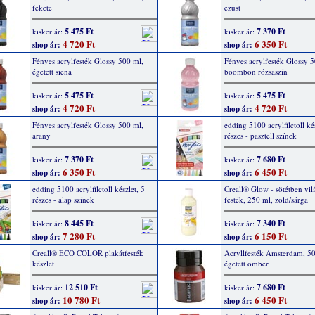
fekete
ezüst
5 475 Ft
7 370 Ft
kisker ár:
kisker ár:
4 720 Ft
6 350 Ft
shop ár:
shop ár:
Fényes acrylfesték Glossy 500 ml,
Fényes acrylfesték Glossy 5
égetett siena
boombon rózsaszín
5 475 Ft
5 475 Ft
kisker ár:
kisker ár:
4 720 Ft
4 720 Ft
shop ár:
shop ár:
Fényes acrylfesték Glossy 500 ml,
edding 5100 acrylfilctoll kés
arany
részes - pasztell színek
7 370 Ft
7 680 Ft
kisker ár:
kisker ár:
6 350 Ft
6 450 Ft
shop ár:
shop ár:
edding 5100 acrylfilctoll készlet, 5
Creall® Glow - sötétben vil
részes - alap színek
festék, 250 ml, zöld/sárga
8 445 Ft
7 340 Ft
kisker ár:
kisker ár:
7 280 Ft
6 150 Ft
shop ár:
shop ár:
Creall® ECO COLOR plakátfesték
Acryllfesték Amsterdam, 50
készlet
égetett omber
12 510 Ft
7 680 Ft
kisker ár:
kisker ár:
10 780 Ft
6 450 Ft
shop ár:
shop ár: