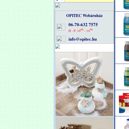
OPITEC Webáruház
06-70-632 7575
00
00
H - P: 10
- 14
info@opitec.hu