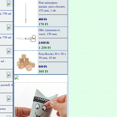
Fém másodperc
mutató, piros eloxiert,
152 mm, 1 db
ic 750 ml
405 Ft
170 Ft
Olló, háztartási és
varró, 150 mm
ic 750 ml
2 035 Ft
1 250 Ft
Fenyőkocka 30 x 30 x
30 mm, 10 db
 ml -
810 Ft
505 Ft
 pasztell, 6
arany