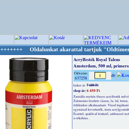
ldalunkat akarattal tartjuk "Oldtimer/RETRO"
Acrylfesték Royal Talens
Amsterdam, 500 ml, primers
Cikkszám:
db
637258
7 680 Ft
kisker ár:
6 450 Ft
shop ár:
Zseniális enyhén fényes acrylfesték művé
Zsírmentes feszített vászon, fa, fal, beton, 
felületekre alkalmazható. Vízzel higítható
egymással keverhetők, tiszta acrylgyantáb
Ecsettel, spaklival festhető, sablonozó te
is tökéletes. .