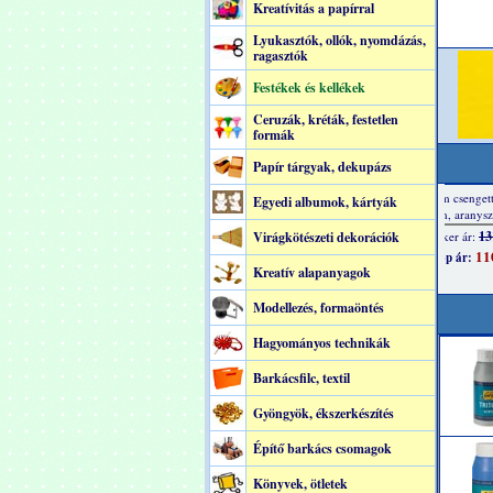
Kreatívitás a papírral
Lyukasztók, ollók, nyomdázás,
ragasztók
Festékek és kellékek
Ceruzák, kréták, festetlen
formák
Papír tárgyak, dekupázs
Egyedi albumok, kártyák
Virágkötészeti dekorációk
Kreatív alapanyagok
Modellezés, formaöntés
Hagyományos technikák
Barkácsfilc, textil
Gyöngyök, ékszerkészítés
Építő barkács csomagok
Könyvek, ötletek