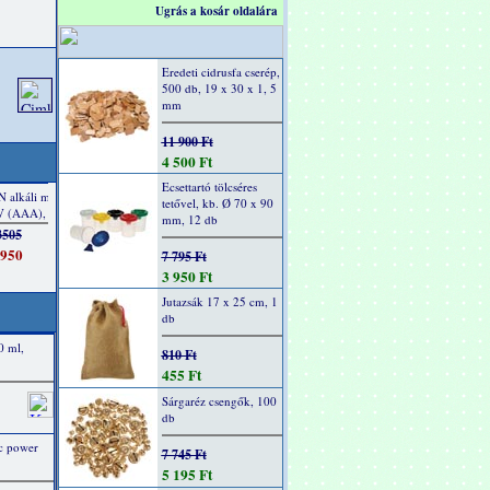
Ugrás a kosár oldalára
Eredeti cidrusfa cserép,
500 db, 19 x 30 x 1, 5
mm
11 900 Ft
4 500 Ft
Ecsettartó tölcséres
tetővel, kb. Ø 70 x 90
mm, 12 db
7 795 Ft
3 950 Ft
Jutazsák 17 x 25 cm, 1
db
0 ml,
810 Ft
455 Ft
Sárgaréz csengők, 100
db
ic power
7 745 Ft
5 195 Ft