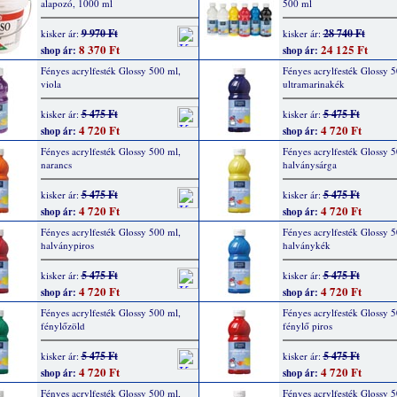
alapozó, 1000 ml
500 ml
9 970 Ft
28 740 Ft
kisker ár:
kisker ár:
8 370 Ft
24 125 Ft
shop ár:
shop ár:
Fényes acrylfesték Glossy 500 ml,
Fényes acrylfesték Glossy 5
viola
ultramarinakék
5 475 Ft
5 475 Ft
kisker ár:
kisker ár:
4 720 Ft
4 720 Ft
shop ár:
shop ár:
Fényes acrylfesték Glossy 500 ml,
Fényes acrylfesték Glossy 5
narancs
halványsárga
5 475 Ft
5 475 Ft
kisker ár:
kisker ár:
4 720 Ft
4 720 Ft
shop ár:
shop ár:
Fényes acrylfesték Glossy 500 ml,
Fényes acrylfesték Glossy 5
halványpiros
halványkék
5 475 Ft
5 475 Ft
kisker ár:
kisker ár:
4 720 Ft
4 720 Ft
shop ár:
shop ár:
Fényes acrylfesték Glossy 500 ml,
Fényes acrylfesték Glossy 5
fénylőzöld
fénylő piros
5 475 Ft
5 475 Ft
kisker ár:
kisker ár:
4 720 Ft
4 720 Ft
shop ár:
shop ár:
Fényes acrylfesték Glossy 500 ml,
Fényes acrylfesték Glossy 5