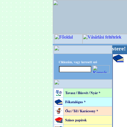
 OPITEC - A Kreatív Világ Mestere! +++++++ O
Cikkszám, vagy keresett szó
Tavasz / Húsvét / Nyár *
Főkatalógus *
Ősz / Tél / Karácsony *
Színes papírok