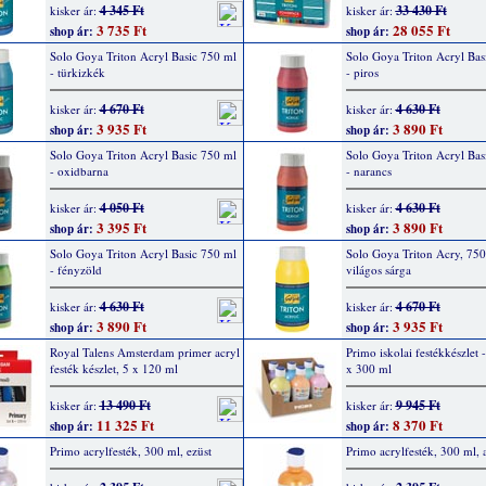
4 345 Ft
33 430 Ft
kisker ár:
kisker ár:
3 735 Ft
28 055 Ft
shop ár:
shop ár:
Solo Goya Triton Acryl Basic 750 ml
Solo Goya Triton Acryl Bas
- türkizkék
- piros
4 670 Ft
4 630 Ft
kisker ár:
kisker ár:
3 935 Ft
3 890 Ft
shop ár:
shop ár:
Solo Goya Triton Acryl Basic 750 ml
Solo Goya Triton Acryl Bas
- oxidbarna
- narancs
4 050 Ft
4 630 Ft
kisker ár:
kisker ár:
3 395 Ft
3 890 Ft
shop ár:
shop ár:
Solo Goya Triton Acryl Basic 750 ml
Solo Goya Triton Acry, 750
- fényzöld
világos sárga
4 630 Ft
4 670 Ft
kisker ár:
kisker ár:
3 890 Ft
3 935 Ft
shop ár:
shop ár:
Royal Talens Amsterdam primer acryl
Primo iskolai festékkészlet -
festék készlet, 5 x 120 ml
x 300 ml
13 490 Ft
9 945 Ft
kisker ár:
kisker ár:
11 325 Ft
8 370 Ft
shop ár:
shop ár:
Primo acrylfesték, 300 ml, ezüst
Primo acrylfesték, 300 ml, 