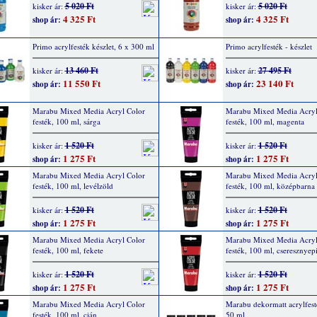
5 020 Ft
5 020 Ft
kisker ár:
kisker ár:
4 325 Ft
4 325 Ft
shop ár:
shop ár:
Primo acrylfesték készlet, 6 x 300 ml
Primo acrylfesték - készlet
13 460 Ft
27 495 Ft
kisker ár:
kisker ár:
11 550 Ft
23 140 Ft
shop ár:
shop ár:
Marabu Mixed Media Acryl Color
Marabu Mixed Media Acryl
festék, 100 ml, sárga
festék, 100 ml, magenta
1 520 Ft
1 520 Ft
kisker ár:
kisker ár:
1 275 Ft
1 275 Ft
shop ár:
shop ár:
Marabu Mixed Media Acryl Color
Marabu Mixed Media Acryl
festék, 100 ml, levélzöld
festék, 100 ml, középbarna
1 520 Ft
1 520 Ft
kisker ár:
kisker ár:
1 275 Ft
1 275 Ft
shop ár:
shop ár:
Marabu Mixed Media Acryl Color
Marabu Mixed Media Acryl
festék, 100 ml, fekete
festék, 100 ml, cseresznyep
1 520 Ft
1 520 Ft
kisker ár:
kisker ár:
1 275 Ft
1 275 Ft
shop ár:
shop ár:
Marabu Mixed Media Acryl Color
Marabu dekormatt acrylfest
festék, 100 ml, cián
50 ml