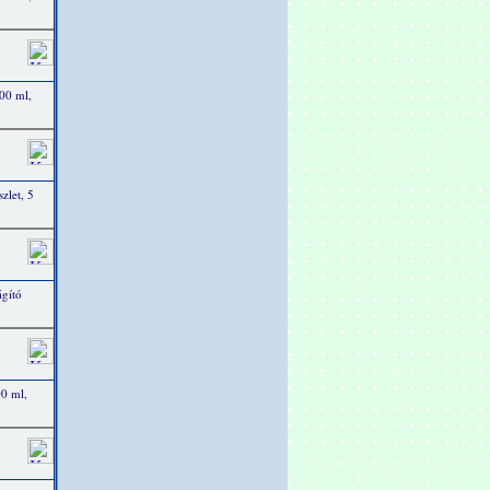
00 ml,
zlet, 5
ágító
0 ml,