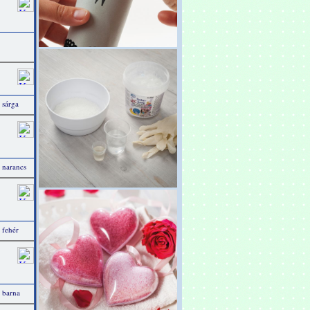
 sárga
 narancs
 fehér
 barna