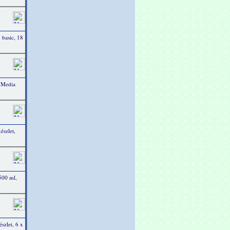
 basic, 18
 Media
észlet,
 500 ml,
szlet, 6 x