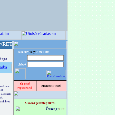
 designba!
+++++++ OPITEC - A Kreatív Világ M
Felh. név
vagy
e-mail cím
árga
Jelszó
Új vevő
Elfelejtett jelszó
szeknek.
regisztráció
stb.
, a színek
ól.
chnikához
A kosár jelenleg üres!
Összeg:
0 Ft