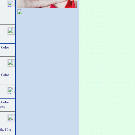
 Color
 Color
 Color
iros
ék, 10 x