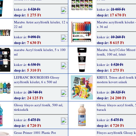
1 520 Ft
21 055 Ft
kisker ár:
kisker ár:
1 275 Ft
17 670 Ft
shop ár:
shop ár:
Marabu Artist acrylfesték készlet, 12 x
Marabu acrylfesték készlet -
22 ml
x 36 ml
9 090 Ft
10 260 Ft
kisker ár:
kisker ár:
7 630 Ft
8 615 Ft
shop ár:
shop ár:
marabu Acryl festék készlet, 5 x 100
Marabu Acryl Color Mixed
ml
festék, 100 ml, fehér
6 330 Ft
1 520 Ft
kisker ár:
kisker ár:
5 310 Ft
1 275 Ft
shop ár:
shop ár:
LEFRANC BOURGEOIS Glossy
KREUL Triton akril festék k
acrylfesték készlet, 6 x 500 ml
modern kevert színek
28 740 Ft
28 325 Ft
kisker ár:
kisker ár:
24 125 Ft
24 200 Ft
shop ár:
shop ár:
Glossy fényes acryl festék, 500 ml,
Glossy fényes acryl festék,
türkiszkék
barack
5 475 Ft
5 475 Ft
kisker ár:
kisker ár:
4 720 Ft
4 720 Ft
shop ár:
shop ár:
Gesso Primer 1001 Plastic Pot
Fényes acrylfesték Glossy ké