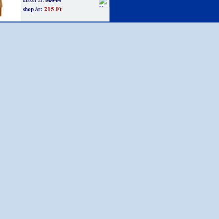
215 Ft
shop ár: