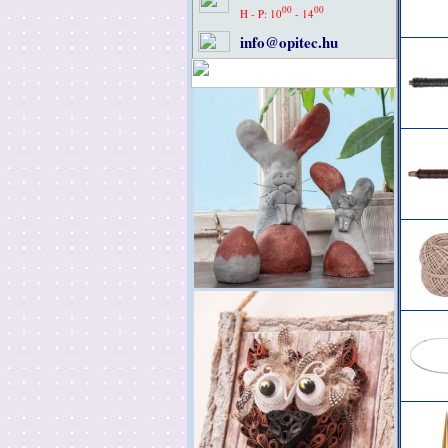
00
00
H - P: 10
- 14
info@opitec.hu