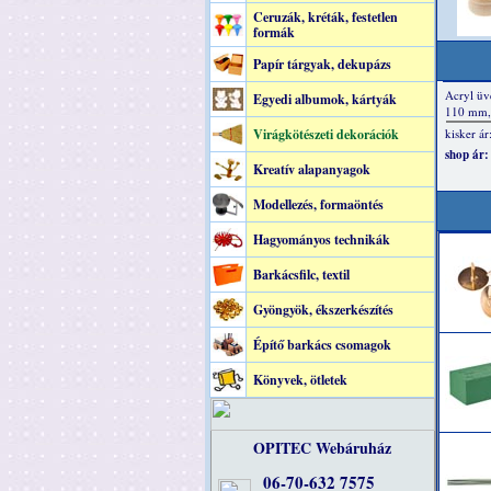
Ceruzák, kréták, festetlen
formák
Papír tárgyak, dekupázs
Egyedi albumok, kártyák
Virágkötészeti dekorációk
Kreatív alapanyagok
Modellezés, formaöntés
Hagyományos technikák
Barkácsfilc, textil
Gyöngyök, ékszerkészítés
Építő barkács csomagok
Könyvek, ötletek
OPITEC Webáruház
06-70-632 7575