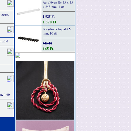
Acrylüveg léc 15 x 15
x 245 mm, 1 db
 ezüst,
1 925 Ft
1 370 Ft
Fénydióda foglalat 5
mm, 10 db
m zöld
445 Ft
165 Ft
m, 4 db