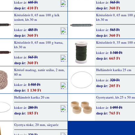
605 Ft
565 Ft
kisker ár:
kisker ár:
410 Ft
360 Ft
shop ár:
shop ár:
Kötöződrót 0, 65 mm 100 g kék
Kötöződrót 0, 65 mm 100 g
izzított, kb.30 m
kb.30 m
485 Ft
565 Ft
kisker ár:
kisker ár:
360 Ft
360 Ft
shop ár:
shop ár:
Kötöződrót 0, 65 mm 100 g barna,
Kötöződrót 0, 35 mm 100 
kb.30 m
1 340 Ft
kisker ár:
565 Ft
kisker ár:
665 Ft
shop ár:
360 Ft
shop ár:
Kötöző madzag, natúr szálas, 2 mm,
Hullámdrót karika 25 cm
80 m
320 Ft
kisker ár:
1 505 Ft
kisker ár:
205 Ft
shop ár:
1 130 Ft
shop ár:
Hullámdrót karika 20 cm
Gyertyatartó, kb.25 x 50 m
280 Ft
1 095 Ft
kisker ár:
kisker ár:
185 Ft
765 Ft
shop ár:
shop ár:
Gyertya tüske, 20 mm, sárgaréz
320 Ft
kisker ár: