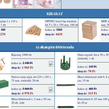
KIRAKAT
Az alkategória többi terméke
Rajzszög 1000 db
Oázis rögzítő, kb.ø 30 x 3
sötétzöld, 1 db
2 340 Ft
kisker ár:
115 Ft
kisker ár:
1 965 Ft
shop ár:
70 Ft
shop ár:
Nedves oázis tégla, kb.225 x 105 x
Merevítődrótszál zöld 0, 8
75 mm, sötétzöld, 20 db
cm, 35 db
5 860 Ft
485 Ft
kisker ár:
kisker ár:
4 970 Ft
315 Ft
shop ár:
shop ár:
Merevítődrótszál 1, 2 mm x 50 cm,
Kötöződrót 0, 65 mm 100 g
20 db, zöld
kb.30 m