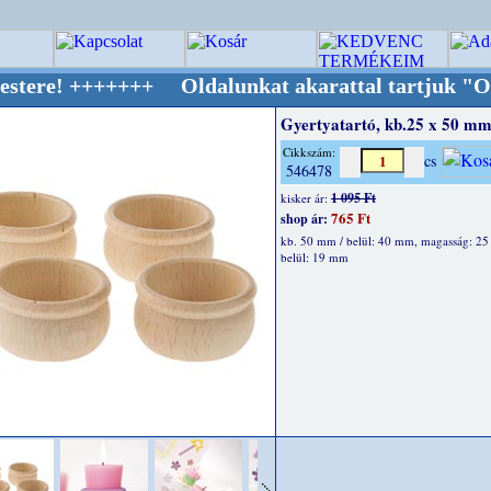
++++++ Oldalunkat akarattal tartjuk "Oldtime
Gyertyatartó, kb.25 x 50 mm
Cikkszám:
cs
546478
1 095 Ft
kisker ár:
765 Ft
shop ár:
kb. 50 mm / belül: 40 mm, magasság: 25
belül: 19 mm