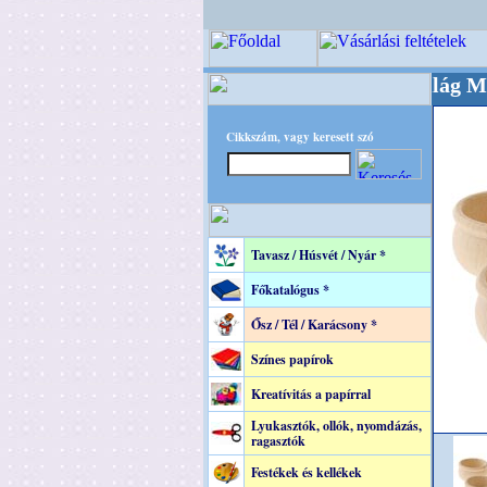
+++++++ OPITEC - A Kreatív Világ Mestere! +
Cikkszám, vagy keresett szó
Tavasz / Húsvét / Nyár *
Főkatalógus *
Ősz / Tél / Karácsony *
Színes papírok
Kreatívitás a papírral
Lyukasztók, ollók, nyomdázás,
ragasztók
Festékek és kellékek