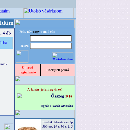
r/RETRO" designba!
+++++++ OPITEC - A Kreatí
Felh. név
vagy
e-mail cím
, 4 db
Jelszó
 mm /
Új vevő
Elfelejtett jelszó
regisztráció
A kosár jelenleg üres!
Összeg:
0 Ft
Ugrás a kosár oldalára
Eredeti cidrusfa cserép,
500 db, 19 x 30 x 1, 5