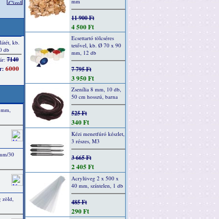
mm
11 900 Ft
4 500 Ft
Ecsettartó tölcséres
tetővel, kb. Ø 70 x 90
mm, 12 db
7 795 Ft
3 950 Ft
Zsenília 8 mm, 10 db,
50 cm hosszú, barna
0 mm,
525 Ft
340 Ft
Kézi menetfúró készlet,
3 részes, M3
 mm/30
3 665 Ft
2 405 Ft
Acrylüveg 2 x 500 x
40 mm, színtelen, 1 db
 zöld,
485 Ft
290 Ft