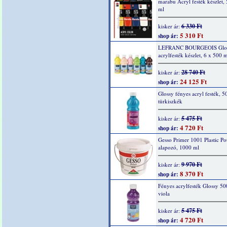
marabu Acryl festék készlet,
ml
6 330 Ft
kisker ár:
5 310 Ft
shop ár:
LEFRANC BOURGEOIS Glo
acrylfesték készlet, 6 x 500 m
28 740 Ft
kisker ár:
24 125 Ft
shop ár:
Glossy fényes acryl festék, 5
türkiszkék
5 475 Ft
kisker ár:
4 720 Ft
shop ár:
Gesso Primer 1001 Plastic Po
alapozó, 1000 ml
9 970 Ft
kisker ár:
8 370 Ft
shop ár:
Fényes acrylfesték Glossy 50
viola
5 475 Ft
kisker ár:
4 720 Ft
shop ár: