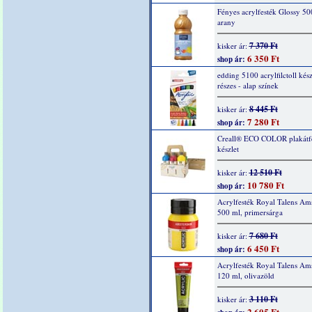
Fényes acrylfesték Glossy 50
arany
7 370 Ft
kisker ár:
6 350 Ft
shop ár:
edding 5100 acrylfilctoll kész
részes - alap színek
8 445 Ft
kisker ár:
7 280 Ft
shop ár:
Creall® ECO COLOR plakátf
készlet
12 510 Ft
kisker ár:
10 780 Ft
shop ár:
Acrylfesték Royal Talens Am
500 ml, primersárga
7 680 Ft
kisker ár:
6 450 Ft
shop ár:
Acrylfesték Royal Talens Am
120 ml, olivazöld
3 110 Ft
kisker ár:
2 605 Ft