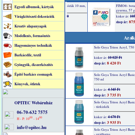
Egyedi albumok, kártyák
Virágkötészeti dekorációk
Kreatív alapanyagok
Modellezés, formaöntés
Az alk
Hagyományos technikák
Solo Goya Triton Acryl, 750 
Barkácsfilc, textil
10 025 Ft
kisker ár:
8 420 Ft
shop ár:
Gyöngyök, ékszerkészítés
Építő barkács csomagok
Solo Goya Triton Acryl Basic
750 ml
Könyvek, ötletek
4 345 Ft
kisker ár:
3 735 Ft
shop ár:
OPITEC Webáruház
Solo Goya Triton Acryl Basi
- türkizkék
06-70-632 7575
4 670 Ft
kisker ár:
00
00
H - P: 10
- 14
3 935 Ft
shop ár:
info@opitec.hu
Solo Goya Triton Acryl Basi
- oxidbarna