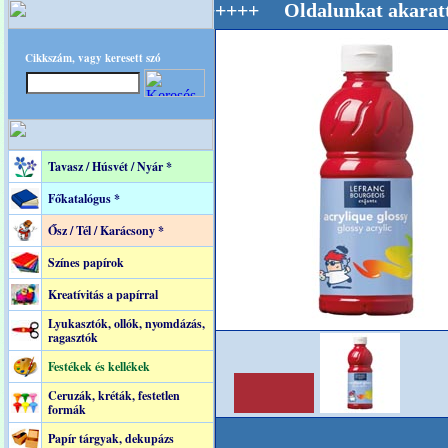
g Mestere! +++++++ Oldalunkat akarattal tartj
Cikkszám, vagy keresett szó
Tavasz / Húsvét / Nyár *
Főkatalógus *
Ősz / Tél / Karácsony *
Színes papírok
Kreatívitás a papírral
Lyukasztók, ollók, nyomdázás,
ragasztók
Festékek és kellékek
Ceruzák, kréták, festetlen
formák
Papír tárgyak, dekupázs