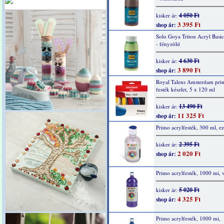
4 050 Ft
kisker ár:
3 395 Ft
shop ár:
Solo Goya Triton Acryl Basi
- fényzöld
4 630 Ft
kisker ár:
3 890 Ft
shop ár:
Royal Talens Amsterdam prim
festék készlet, 5 x 120 ml
13 490 Ft
kisker ár:
11 325 Ft
shop ár:
Primo acrylfesték, 300 ml, ez
2 395 Ft
kisker ár:
2 020 Ft
shop ár:
Primo acrylfesték, 1000 mi, v
5 020 Ft
kisker ár:
4 325 Ft
shop ár:
Primo acrylfesték, 1000 mi,