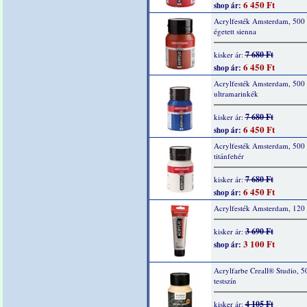
6 450 Ft
shop ár:
Acrylfesték Amsterdam, 500 
égetett sienna
7 680 Ft
kisker ár:
6 450 Ft
shop ár:
Acrylfesték Amsterdam, 500
ultramarinkék
7 680 Ft
kisker ár:
6 450 Ft
shop ár:
Acrylfesték Amsterdam, 500
titánfehér
7 680 Ft
kisker ár:
6 450 Ft
shop ár:
Acrylfesték Amsterdam, 120 
3 690 Ft
kisker ár:
3 100 Ft
shop ár:
Acrylfarbe Creall® Studio, 5
testszín
4 105 Ft
kisker ár: