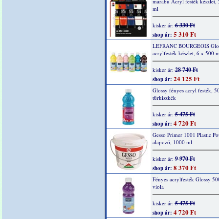
marabu Acryl festék készlet,
ml
6 330 Ft
kisker ár:
5 310 Ft
shop ár:
LEFRANC BOURGEOIS Glo
acrylfesték készlet, 6 x 500 m
28 740 Ft
kisker ár:
24 125 Ft
shop ár:
Glossy fényes acryl festék, 5
türkiszkék
5 475 Ft
kisker ár:
4 720 Ft
shop ár:
Gesso Primer 1001 Plastic Po
alapozó, 1000 ml
9 970 Ft
kisker ár:
8 370 Ft
shop ár:
Fényes acrylfesték Glossy 50
viola
5 475 Ft
kisker ár:
4 720 Ft
shop ár: