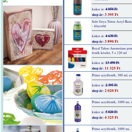
4 050 Ft
kisker ár:
3 395 Ft
shop ár:
Solo Goya Triton Acryl Basi
- fényzöld
4 630 Ft
kisker ár:
3 890 Ft
shop ár:
Royal Talens Amsterdam prim
festék készlet, 5 x 120 ml
13 490 Ft
kisker ár:
11 325 Ft
shop ár:
Primo acrylfesték, 300 ml, ez
2 395 Ft
kisker ár:
2 020 Ft
shop ár:
Primo acrylfesték, 1000 mi, v
5 020 Ft
kisker ár:
4 325 Ft
shop ár:
Primo acrylfesték, 1000 mi,