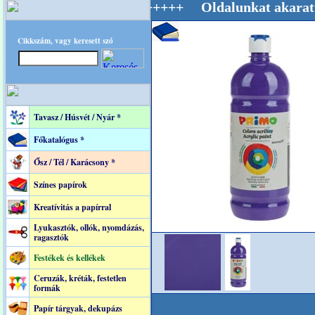
 Mestere! +++++++ Oldalunkat akarattal tartj
Cikkszám, vagy keresett szó
Tavasz / Húsvét / Nyár *
Főkatalógus *
Ősz / Tél / Karácsony *
Színes papírok
Kreatívitás a papírral
Lyukasztók, ollók, nyomdázás,
ragasztók
Festékek és kellékek
Ceruzák, kréták, festetlen
formák
Papír tárgyak, dekupázs