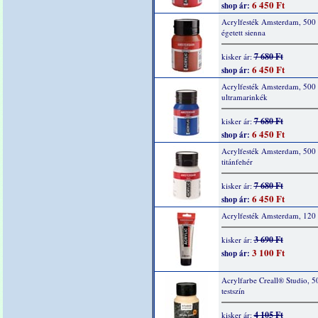
6 450 Ft
shop ár:
Acrylfesték Amsterdam, 500 
égetett sienna
7 680 Ft
kisker ár:
6 450 Ft
shop ár:
Acrylfesték Amsterdam, 500
ultramarinkék
7 680 Ft
kisker ár:
6 450 Ft
shop ár:
Acrylfesték Amsterdam, 500
titánfehér
7 680 Ft
kisker ár:
6 450 Ft
shop ár:
Acrylfesték Amsterdam, 120 
3 690 Ft
kisker ár:
3 100 Ft
shop ár:
Acrylfarbe Creall® Studio, 5
testszín
4 105 Ft
kisker ár: