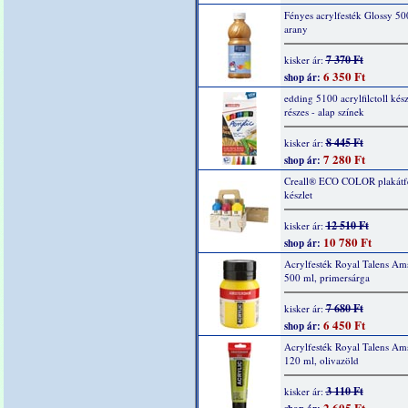
Fényes acrylfesték Glossy 50
arany
7 370 Ft
kisker ár:
6 350 Ft
shop ár:
edding 5100 acrylfilctoll kész
részes - alap színek
8 445 Ft
kisker ár:
7 280 Ft
shop ár:
Creall® ECO COLOR plakátf
készlet
12 510 Ft
kisker ár:
10 780 Ft
shop ár:
Acrylfesték Royal Talens Am
500 ml, primersárga
7 680 Ft
kisker ár:
6 450 Ft
shop ár:
Acrylfesték Royal Talens Am
120 ml, olivazöld
3 110 Ft
kisker ár:
2 605 Ft