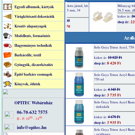
Egyedi albumok, kártyák
Virágkötészeti dekorációk
Kreatív alapanyagok
Modellezés, formaöntés
Az alk
Hagyományos technikák
Solo Goya Triton Acryl, 750 
Barkácsfilc, textil
10 025 Ft
kisker ár:
8 420 Ft
shop ár:
Gyöngyök, ékszerkészítés
Építő barkács csomagok
Solo Goya Triton Acryl Basic
750 ml
Könyvek, ötletek
4 345 Ft
kisker ár:
3 735 Ft
shop ár:
OPITEC Webáruház
Solo Goya Triton Acryl Basi
- türkizkék
06-70-632 7575
4 670 Ft
kisker ár:
00
00
H - P: 10
- 14
3 935 Ft
shop ár:
info@opitec.hu
Solo Goya Triton Acryl Basi
- oxidbarna