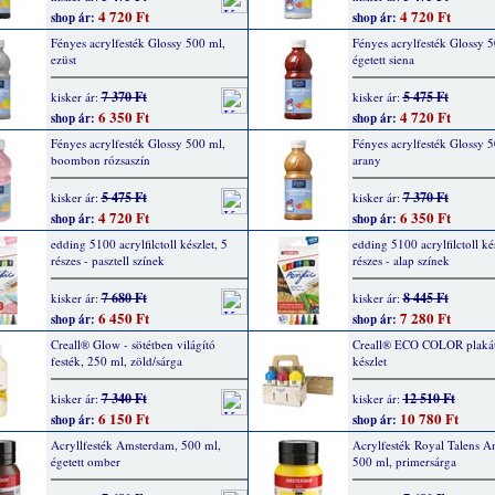
4 720 Ft
4 720 Ft
shop ár:
shop ár:
Fényes acrylfesték Glossy 500 ml,
Fényes acrylfesték Glossy 5
ezüst
égetett siena
7 370 Ft
5 475 Ft
kisker ár:
kisker ár:
6 350 Ft
4 720 Ft
shop ár:
shop ár:
Fényes acrylfesték Glossy 500 ml,
Fényes acrylfesték Glossy 5
boombon rózsaszín
arany
5 475 Ft
7 370 Ft
kisker ár:
kisker ár:
4 720 Ft
6 350 Ft
shop ár:
shop ár:
edding 5100 acrylfilctoll készlet, 5
edding 5100 acrylfilctoll kés
részes - pasztell színek
részes - alap színek
7 680 Ft
8 445 Ft
kisker ár:
kisker ár:
6 450 Ft
7 280 Ft
shop ár:
shop ár:
Creall® Glow - sötétben világító
Creall® ECO COLOR plakát
festék, 250 ml, zöld/sárga
készlet
7 340 Ft
12 510 Ft
kisker ár:
kisker ár:
6 150 Ft
10 780 Ft
shop ár:
shop ár:
Acryllfesték Amsterdam, 500 ml,
Acrylfesték Royal Talens A
égetett omber
500 ml, primersárga