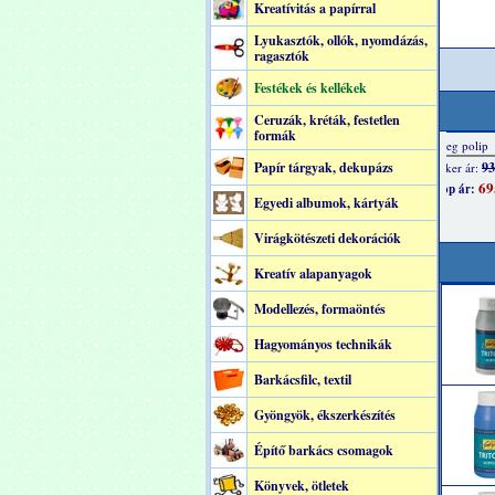
Kreatívitás a papírral
Lyukasztók, ollók, nyomdázás,
ragasztók
Festékek és kellékek
Ceruzák, kréták, festetlen
formák
Papír tárgyak, dekupázs
Egyedi albumok, kártyák
Virágkötészeti dekorációk
Kreatív alapanyagok
Modellezés, formaöntés
Hagyományos technikák
Barkácsfilc, textil
Gyöngyök, ékszerkészítés
Építő barkács csomagok
Könyvek, ötletek