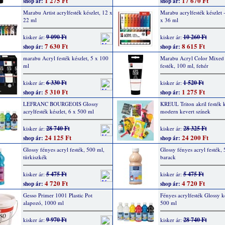
1 275 Ft
17 670 Ft
shop ár:
shop ár:
Marabu Artist acrylfesték készlet, 12 x
Marabu acrylfesték készlet -
22 ml
x 36 ml
9 090 Ft
10 260 Ft
kisker ár:
kisker ár:
7 630 Ft
8 615 Ft
shop ár:
shop ár:
marabu Acryl festék készlet, 5 x 100
Marabu Acryl Color Mixed
ml
festék, 100 ml, fehér
6 330 Ft
1 520 Ft
kisker ár:
kisker ár:
5 310 Ft
1 275 Ft
shop ár:
shop ár:
LEFRANC BOURGEOIS Glossy
KREUL Triton akril festék k
acrylfesték készlet, 6 x 500 ml
modern kevert színek
28 740 Ft
28 325 Ft
kisker ár:
kisker ár:
24 125 Ft
24 200 Ft
shop ár:
shop ár:
Glossy fényes acryl festék, 500 ml,
Glossy fényes acryl festék,
türkiszkék
barack
5 475 Ft
5 475 Ft
kisker ár:
kisker ár:
4 720 Ft
4 720 Ft
shop ár:
shop ár:
Gesso Primer 1001 Plastic Pot
Fényes acrylfesték Glossy ké
alapozó, 1000 ml
500 ml
9 970 Ft
28 740 Ft
kisker ár:
kisker ár: