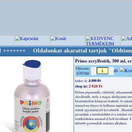
Oldalunkat akarattal tartjuk "Oldtimer/RETRO
Primo acrylfesték, 300 ml, ez
Cikkszám:
db
670760
2 395 Ft
kisker ár:
2 020 Ft
shop ár:
Erősen pigmentált, vízbázisú, selyemmatt
akrylfesték, mely a magas akrilgyanta ta
köszönhetően könnyen festhető, és szárad
intenzíven fényes és kellemes tapintású m
színek egymással jól keverhetők . Haszná
javasoljuk a munkafelület és a ruházat vé
festékfoltokat azonnal el kell távolítani. 4
idősebb gyermekek számára alkalmas.