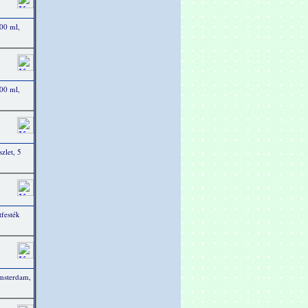
00 ml,
00 ml,
zlet, 5
festék
msterdam,