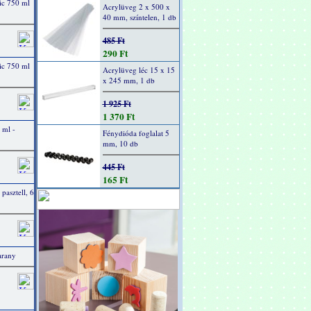
ic 750 ml
Acrylüveg 2 x 500 x
40 mm, színtelen, 1 db
485 Ft
290 Ft
ic 750 ml
Acrylüveg léc 15 x 15
x 245 mm, 1 db
1 925 Ft
1 370 Ft
 ml -
Fénydióda foglalat 5
mm, 10 db
445 Ft
165 Ft
 pasztell, 6
arany