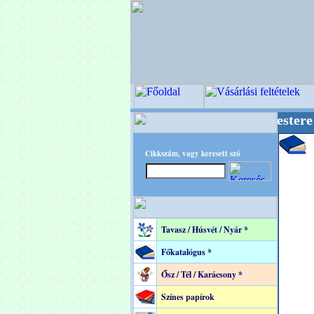
+ OPITEC - A Kreatív Világ Mestere! +++++++ 
Cikkszám, vagy keresett szó
Tavasz / Húsvét / Nyár *
Főkatalógus *
Ősz / Tél / Karácsony *
Színes papírok