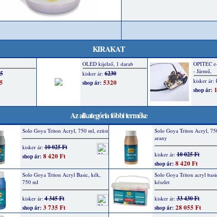
KIRAKAT
Az alkategória többi terméke
Solo Goya Triton Acryl, 750 ml, ezüst
Solo Goya Triton Acryl, 75
arany
10 025 Ft
kisker ár:
10 025 Ft
kisker ár:
8 420 Ft
shop ár:
8 420 Ft
shop ár:
Solo Goya Triton Acryl Basic, kék,
Solo Goya Triton acryl bas
750 ml
készlet
4 345 Ft
33 430 Ft
kisker ár:
kisker ár:
3 735 Ft
28 055 Ft
shop ár:
shop ár: