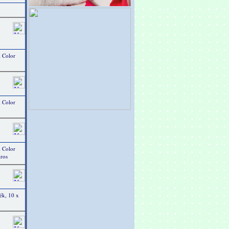
 Color
 Color
 Color
iros
ék, 10 x