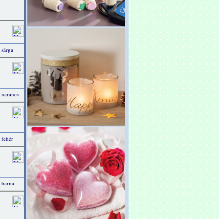
 sárga
 narancs
 fehér
 barna