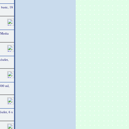
 basic, 18
 Media
észlet,
 500 ml,
szlet, 6 x