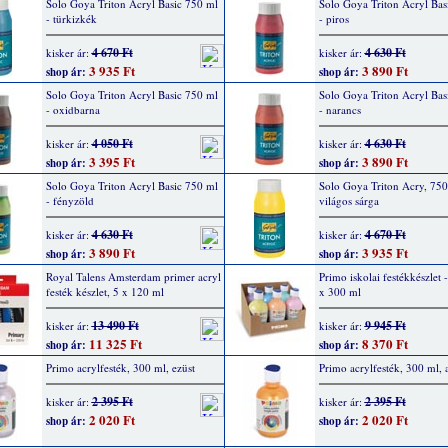
Solo Goya Triton Acryl Basic 750 ml
Solo Goya Triton Acryl Bas
- türkizkék
- piros
4 670 Ft
4 630 Ft
kisker ár:
kisker ár:
3 935 Ft
3 890 Ft
shop ár:
shop ár:
Solo Goya Triton Acryl Basic 750 ml
Solo Goya Triton Acryl Bas
- oxidbarna
- narancs
4 050 Ft
4 630 Ft
kisker ár:
kisker ár:
3 395 Ft
3 890 Ft
shop ár:
shop ár:
Solo Goya Triton Acryl Basic 750 ml
Solo Goya Triton Acry, 750
- fényzöld
világos sárga
4 630 Ft
4 670 Ft
kisker ár:
kisker ár:
3 890 Ft
3 935 Ft
shop ár:
shop ár:
Royal Talens Amsterdam primer acryl
Primo iskolai festékkészlet -
festék készlet, 5 x 120 ml
x 300 ml
13 490 Ft
9 945 Ft
kisker ár:
kisker ár:
11 325 Ft
8 370 Ft
shop ár:
shop ár:
Primo acrylfesték, 300 ml, ezüst
Primo acrylfesték, 300 ml, 
2 395 Ft
2 395 Ft
kisker ár:
kisker ár:
2 020 Ft
2 020 Ft
shop ár:
shop ár: