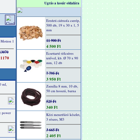
Ugrás a kosár oldalára
Eredeti cidrusfa cserép,
500 db, 19 x 30 x 1, 5
mm
11 900 Ft
4 500 Ft
Ecsettartó tölcséres
tetővel, kb. Ø 70 x 90
mm, 12 db
7 795 Ft
3 950 Ft
0 ml,
Zsenília 8 mm, 10 db,
50 cm hosszú, barna
525 Ft
340 Ft
ic power
Kézi menetfúró készlet,
3 részes, M3
3 665 Ft
2 405 Ft