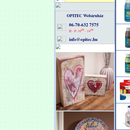
OPITEC Webáruház
06-70-632 7575
00
00
H - P: 10
- 14
info@opitec.hu