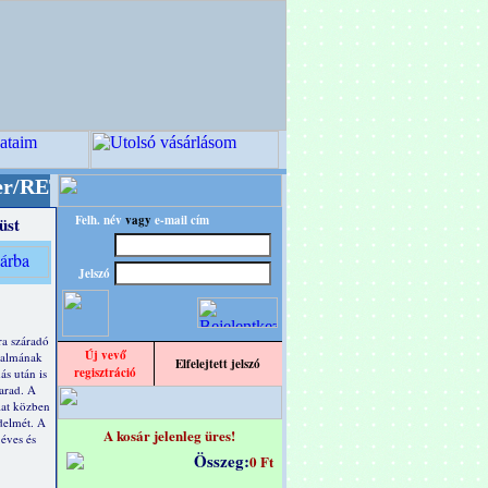
" designba!
+++++++ OPITEC - A Kreatív Világ 
Felh. név
vagy
e-mail cím
üst
Jelszó
ra száradó
Új vevő
rtalmának
Elfelejtett jelszó
regisztráció
ás után is
arad. A
lat közben
delmét. A
A kosár jelenleg üres!
 éves és
Összeg:
0 Ft