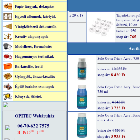
Papír tárgyak, dekupázs
Egyedi albumok, kártyák
Virágkötészeti dekorációk
Kreatív alapanyagok
Modellezés, formaöntés
Az alk
Hagyományos technikák
Solo Goya Triton Acryl, 750 
Barkácsfilc, textil
10 025 Ft
kisker ár:
8 420 Ft
shop ár:
Gyöngyök, ékszerkészítés
Építő barkács csomagok
Solo Goya Triton Acryl Basic
750 ml
Könyvek, ötletek
4 345 Ft
kisker ár:
3 735 Ft
shop ár:
OPITEC Webáruház
Solo Goya Triton Acryl Basi
- türkizkék
06-70-632 7575
4 670 Ft
kisker ár:
00
00
H - P: 10
- 14
3 935 Ft
shop ár: