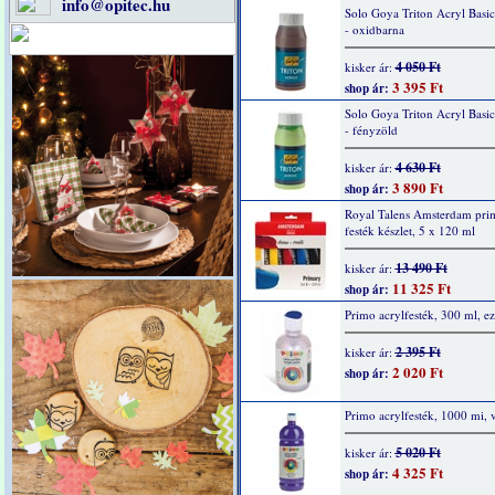
info@opitec.hu
Solo Goya Triton Acryl Basi
- oxidbarna
4 050 Ft
kisker ár:
3 395 Ft
shop ár:
Solo Goya Triton Acryl Basi
- fényzöld
4 630 Ft
kisker ár:
3 890 Ft
shop ár:
Royal Talens Amsterdam prim
festék készlet, 5 x 120 ml
13 490 Ft
kisker ár:
11 325 Ft
shop ár:
Primo acrylfesték, 300 ml, ez
2 395 Ft
kisker ár:
2 020 Ft
shop ár:
Primo acrylfesték, 1000 mi, v
5 020 Ft
kisker ár:
4 325 Ft
shop ár: