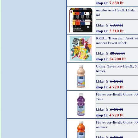
7 630 Ft
shop ár:
marabu Acryl festék készlet,
ml
6 330 Ft
kisker ár:
5 310 Ft
shop ár:
KREUL Triton akril festék kés
modern kevert színek
28 325 Ft
kisker ár:
24 200 Ft
shop ár:
Glossy fényes acryl festék, 5
barack
5 475 Ft
kisker ár:
4 720 Ft
shop ár:
Fényes acrylfesték Glossy 50
viola
5 475 Ft
kisker ár:
4 720 Ft
shop ár:
Fényes acrylfesték Glossy 50
narancs
5 475 Ft
kisker ár: