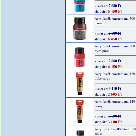
7 680 Ft
kisker ár:
6 450 Ft
shop ár:
Acrylfesték Amsterdam, 500 
barna
7 680 Ft
kisker ár:
6 450 Ft
shop ár:
Acrylfesték Amsterdam, 500
pyrolpiros
7 680 Ft
kisker ár:
6 450 Ft
shop ár:
Acrylfesték Amsterdam, 120 
okkersárga
3 110 Ft
kisker ár:
2 605 Ft
shop ár:
Acrylfesték Amsterdam, 120 
arany
3 690 Ft
kisker ár:
3 100 Ft
shop ár:
Acrylfarbe Creall® Studio, 5
ezüst