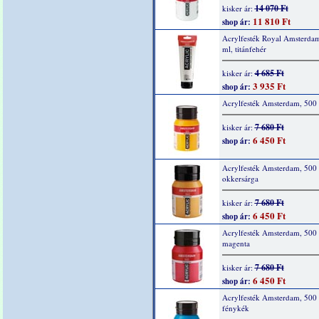
14 070 Ft
kisker ár:
11 810 Ft
shop ár:
Acrylfesték Royal Amsterda
ml, titánfehér
4 685 Ft
kisker ár:
3 935 Ft
shop ár:
Acrylfesték Amsterdam, 500 
7 680 Ft
kisker ár:
6 450 Ft
shop ár:
Acrylfesték Amsterdam, 500 
okkersárga
7 680 Ft
kisker ár:
6 450 Ft
shop ár:
Acrylfesték Amsterdam, 500 
magenta
7 680 Ft
kisker ár:
6 450 Ft
shop ár:
Acrylfesték Amsterdam, 500 
fénykék