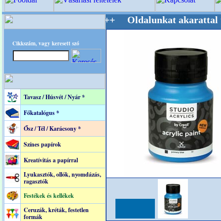
estere! +++++++ Oldalunkat akarattal tartjuk
Cikkszám, vagy keresett szó
Tavasz / Húsvét / Nyár *
Főkatalógus *
Ősz / Tél / Karácsony *
Színes papírok
Kreatívitás a papírral
Lyukasztók, ollók, nyomdázás,
ragasztók
Festékek és kellékek
Ceruzák, kréták, festetlen
formák