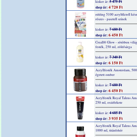
5 475 Ft
kisker ár:
4 720 Ft
shop ár:
edding 5100 acrylfilctoll kész
részes - pasztell színek
7 680 Ft
kisker ár:
6 450 Ft
shop ár:
Creall® Glow - sötétben világ
festék, 250 ml, zöld/sárga
7 340 Ft
kisker ár:
6 150 Ft
shop ár:
Acryllfesték Amsterdam, 500
égetett omber
7 680 Ft
kisker ár:
6 450 Ft
shop ár:
Acrylfesték Royal Talens Am
250 ml, oxidfekete
4 685 Ft
kisker ár:
3 935 Ft
shop ár:
Acrylfesték Royal Talens Am
1000 ml, titánfehér