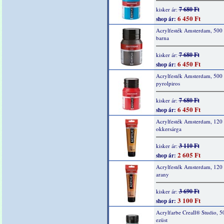
7 680 Ft
kisker ár:
6 450 Ft
shop ár:
Acrylfesték Amsterdam, 500 
barna
7 680 Ft
kisker ár:
6 450 Ft
shop ár:
Acrylfesték Amsterdam, 500
pyrolpiros
7 680 Ft
kisker ár:
6 450 Ft
shop ár:
Acrylfesték Amsterdam, 120 
okkersárga
3 110 Ft
kisker ár:
2 605 Ft
shop ár:
Acrylfesték Amsterdam, 120 
arany
3 690 Ft
kisker ár:
3 100 Ft
shop ár:
Acrylfarbe Creall® Studio, 5
ezüst