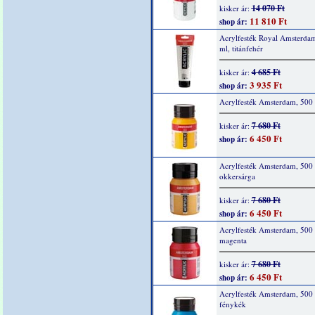
14 070 Ft
kisker ár:
11 810 Ft
shop ár:
Acrylfesték Royal Amsterda
ml, titánfehér
4 685 Ft
kisker ár:
3 935 Ft
shop ár:
Acrylfesték Amsterdam, 500 
7 680 Ft
kisker ár:
6 450 Ft
shop ár:
Acrylfesték Amsterdam, 500 
okkersárga
7 680 Ft
kisker ár:
6 450 Ft
shop ár:
Acrylfesték Amsterdam, 500 
magenta
7 680 Ft
kisker ár:
6 450 Ft
shop ár:
Acrylfesték Amsterdam, 500 
fénykék