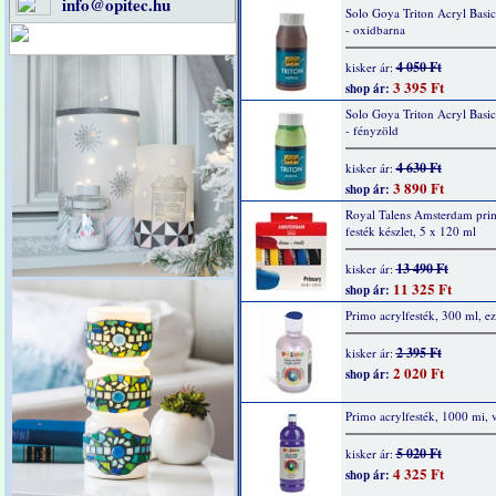
info@opitec.hu
Solo Goya Triton Acryl Basi
- oxidbarna
4 050 Ft
kisker ár:
3 395 Ft
shop ár:
Solo Goya Triton Acryl Basi
- fényzöld
4 630 Ft
kisker ár:
3 890 Ft
shop ár:
Royal Talens Amsterdam prim
festék készlet, 5 x 120 ml
13 490 Ft
kisker ár:
11 325 Ft
shop ár:
Primo acrylfesték, 300 ml, ez
2 395 Ft
kisker ár:
2 020 Ft
shop ár:
Primo acrylfesték, 1000 mi, v
5 020 Ft
kisker ár:
4 325 Ft
shop ár: