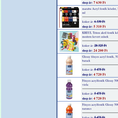
7 630 Ft
shop ár:
marabu Acryl festék készlet,
ml
6 330 Ft
kisker ár:
5 310 Ft
shop ár:
KREUL Triton akril festék kés
modern kevert színek
28 325 Ft
kisker ár:
24 200 Ft
shop ár:
Glossy fényes acryl festék, 5
barack
5 475 Ft
kisker ár:
4 720 Ft
shop ár:
Fényes acrylfesték Glossy 50
viola
5 475 Ft
kisker ár:
4 720 Ft
shop ár:
Fényes acrylfesték Glossy 50
narancs
5 475 Ft
kisker ár: