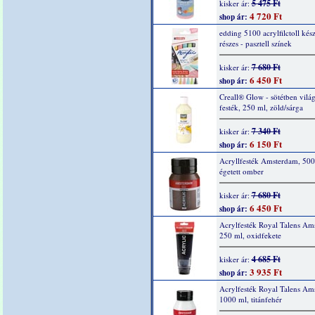
5 475 Ft
kisker ár:
4 720 Ft
shop ár:
edding 5100 acrylfilctoll kész
részes - pasztell színek
7 680 Ft
kisker ár:
6 450 Ft
shop ár:
Creall® Glow - sötétben világ
festék, 250 ml, zöld/sárga
7 340 Ft
kisker ár:
6 150 Ft
shop ár:
Acryllfesték Amsterdam, 500
égetett omber
7 680 Ft
kisker ár:
6 450 Ft
shop ár:
Acrylfesték Royal Talens Am
250 ml, oxidfekete
4 685 Ft
kisker ár:
3 935 Ft
shop ár:
Acrylfesték Royal Talens Am
1000 ml, titánfehér