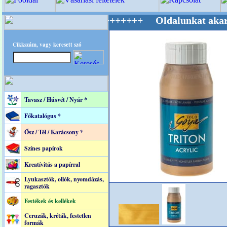
lág Mestere! +++++++ Oldalunkat akarattal ta
Cikkszám, vagy keresett szó
Tavasz / Húsvét / Nyár *
Főkatalógus *
Ősz / Tél / Karácsony *
Színes papírok
Kreatívitás a papírral
Lyukasztók, ollók, nyomdázás,
ragasztók
Festékek és kellékek
Ceruzák, kréták, festetlen
formák