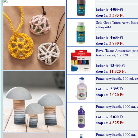
4 050 Ft
kisker ár:
3 395 Ft
shop ár:
Solo Goya Triton Acryl Basi
- fényzöld
4 630 Ft
kisker ár:
3 890 Ft
shop ár:
Royal Talens Amsterdam prim
festék készlet, 5 x 120 ml
13 490 Ft
kisker ár:
11 325 Ft
shop ár:
Primo acrylfesték, 300 ml, ez
2 395 Ft
kisker ár:
2 020 Ft
shop ár:
Primo acrylfesték, 1000 mi, v
5 020 Ft
kisker ár:
4 325 Ft
shop ár:
Primo acrylfesték, 1000 mi,