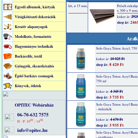
Egyedi albumok, kártyák
Virágkötészeti dekorációk
Kreatív alapanyagok
Modellezés, formaöntés
Az alk
Hagyományos technikák
Solo Goya Triton Acryl, 750 
Barkácsfilc, textil
10 025 Ft
kisker ár:
8 420 Ft
shop ár:
Gyöngyök, ékszerkészítés
Építő barkács csomagok
Solo Goya Triton Acryl Basic
750 ml
Könyvek, ötletek
4 345 Ft
kisker ár:
3 735 Ft
shop ár:
OPITEC Webáruház
Solo Goya Triton Acryl Basi
- türkizkék
06-70-632 7575
4 670 Ft
kisker ár:
00
00
H - P: 10
- 14
3 935 Ft
shop ár:
info@opitec.hu
Solo Goya Triton Acryl Basi
- oxidbarna