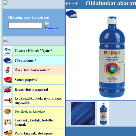
g Mestere! +++++++ Oldalunkat akarattal tartj
Cikkszám, vagy keresett szó
Tavasz / Húsvét / Nyár *
Főkatalógus *
Ősz / Tél / Karácsony *
Színes papírok
Kreatívitás a papírral
Lyukasztók, ollók, nyomdázás,
ragasztók
Festékek és kellékek
Ceruzák, kréták, festetlen
formák
Papír tárgyak, dekupázs