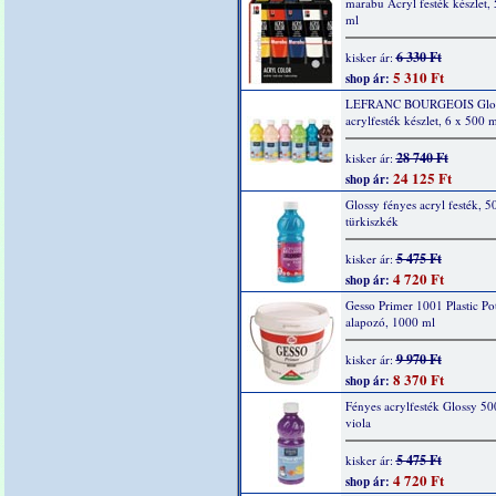
marabu Acryl festék készlet,
ml
6 330 Ft
kisker ár:
5 310 Ft
shop ár:
LEFRANC BOURGEOIS Glo
acrylfesték készlet, 6 x 500 m
28 740 Ft
kisker ár:
24 125 Ft
shop ár:
Glossy fényes acryl festék, 5
türkiszkék
5 475 Ft
kisker ár:
4 720 Ft
shop ár:
Gesso Primer 1001 Plastic Po
alapozó, 1000 ml
9 970 Ft
kisker ár:
8 370 Ft
shop ár:
Fényes acrylfesték Glossy 50
viola
5 475 Ft
kisker ár:
4 720 Ft
shop ár: