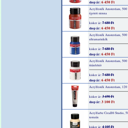
6 450 Ft
shop ár:
Acrylfesték Amsterdam, 500 
égetett sienna
7 680 Ft
kisker ár:
6 450 Ft
shop ár:
Acrylfesték Amsterdam, 500
ultramarinkék
7 680 Ft
kisker ár:
6 450 Ft
shop ár:
Acrylfesték Amsterdam, 500
titánfehér
7 680 Ft
kisker ár:
6 450 Ft
shop ár:
Acrylfesték Amsterdam, 120 
3 690 Ft
kisker ár:
3 100 Ft
shop ár:
Acrylfarbe Creall® Studio, 5
testszín
4 105 Ft
kisker ár: