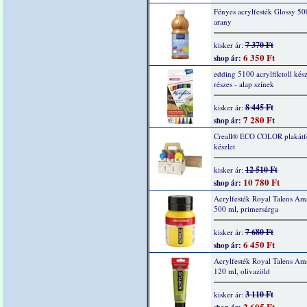
Fényes acrylfesték Glossy 50
arany
7 370 Ft
kisker ár:
6 350 Ft
shop ár:
edding 5100 acrylfilctoll kész
részes - alap színek
8 445 Ft
kisker ár:
7 280 Ft
shop ár:
Creall® ECO COLOR plakátf
készlet
12 510 Ft
kisker ár:
10 780 Ft
shop ár:
Acrylfesték Royal Talens Am
500 ml, primersárga
7 680 Ft
kisker ár:
6 450 Ft
shop ár:
Acrylfesték Royal Talens Am
120 ml, olivazöld
3 110 Ft
kisker ár:
2 605 Ft