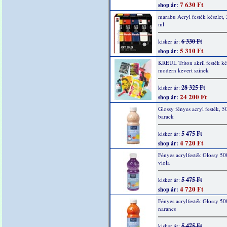
7 630 Ft
shop ár:
marabu Acryl festék készlet,
ml
6 330 Ft
kisker ár:
5 310 Ft
shop ár:
KREUL Triton akril festék kés
modern kevert színek
28 325 Ft
kisker ár:
24 200 Ft
shop ár:
Glossy fényes acryl festék, 5
barack
5 475 Ft
kisker ár:
4 720 Ft
shop ár:
Fényes acrylfesték Glossy 50
viola
5 475 Ft
kisker ár:
4 720 Ft
shop ár:
Fényes acrylfesték Glossy 50
narancs
5 475 Ft
kisker ár: