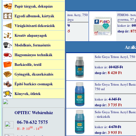
Papír tárgyak, dekupázs
Egyedi albumok, kártyák
Virágkötészeti dekorációk
Kreatív alapanyagok
Modellezés, formaöntés
Az alk
Hagyományos technikák
Solo Goya Triton Acryl, 750 
Barkácsfilc, textil
10 025 Ft
kisker ár:
8 420 Ft
shop ár:
Gyöngyök, ékszerkészítés
Építő barkács csomagok
Solo Goya Triton Acryl Basic
750 ml
Könyvek, ötletek
4 345 Ft
kisker ár:
3 735 Ft
shop ár:
OPITEC Webáruház
Solo Goya Triton Acryl Basi
- türkizkék
06-70-632 7575
4 670 Ft
kisker ár:
00
00
H - P: 10
- 14
3 935 Ft
shop ár: