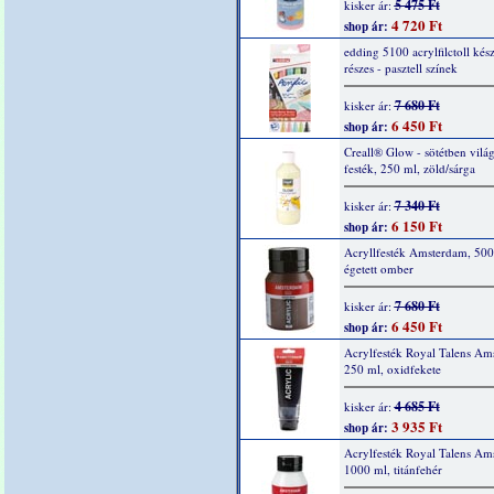
5 475 Ft
kisker ár:
4 720 Ft
shop ár:
edding 5100 acrylfilctoll kész
részes - pasztell színek
7 680 Ft
kisker ár:
6 450 Ft
shop ár:
Creall® Glow - sötétben világ
festék, 250 ml, zöld/sárga
7 340 Ft
kisker ár:
6 150 Ft
shop ár:
Acryllfesték Amsterdam, 500
égetett omber
7 680 Ft
kisker ár:
6 450 Ft
shop ár:
Acrylfesték Royal Talens Am
250 ml, oxidfekete
4 685 Ft
kisker ár:
3 935 Ft
shop ár:
Acrylfesték Royal Talens Am
1000 ml, titánfehér