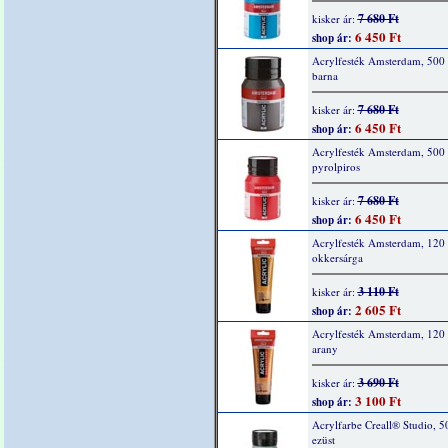
7 680 Ft
kisker ár:
6 450 Ft
shop ár:
Acrylfesték Amsterdam, 500 
barna
7 680 Ft
kisker ár:
6 450 Ft
shop ár:
Acrylfesték Amsterdam, 500
pyrolpiros
7 680 Ft
kisker ár:
6 450 Ft
shop ár:
Acrylfesték Amsterdam, 120 
okkersárga
3 110 Ft
kisker ár:
2 605 Ft
shop ár:
Acrylfesték Amsterdam, 120 
arany
3 690 Ft
kisker ár:
3 100 Ft
shop ár:
Acrylfarbe Creall® Studio, 5
ezüst