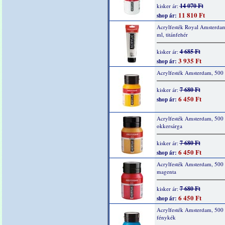
14 070 Ft
kisker ár:
11 810 Ft
shop ár:
Acrylfesték Royal Amsterda
ml, titánfehér
4 685 Ft
kisker ár:
3 935 Ft
shop ár:
Acrylfesték Amsterdam, 500 
7 680 Ft
kisker ár:
6 450 Ft
shop ár:
Acrylfesték Amsterdam, 500 
okkersárga
7 680 Ft
kisker ár:
6 450 Ft
shop ár:
Acrylfesték Amsterdam, 500 
magenta
7 680 Ft
kisker ár:
6 450 Ft
shop ár:
Acrylfesték Amsterdam, 500 
fénykék