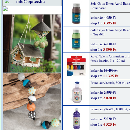
info@opitec.hu
Solo Goya Triton Acryl Basi
- oxidbarna
4 050 Ft
kisker ár:
3 395 Ft
shop ár:
Solo Goya Triton Acryl Basi
- fényzöld
4 630 Ft
kisker ár:
3 890 Ft
shop ár:
Royal Talens Amsterdam prim
festék készlet, 5 x 120 ml
13 490 Ft
kisker ár:
11 325 Ft
shop ár:
Primo acrylfesték, 300 ml, ez
2 395 Ft
kisker ár:
2 020 Ft
shop ár:
Primo acrylfesték, 1000 mi, v
5 020 Ft
kisker ár:
4 325 Ft
shop ár: