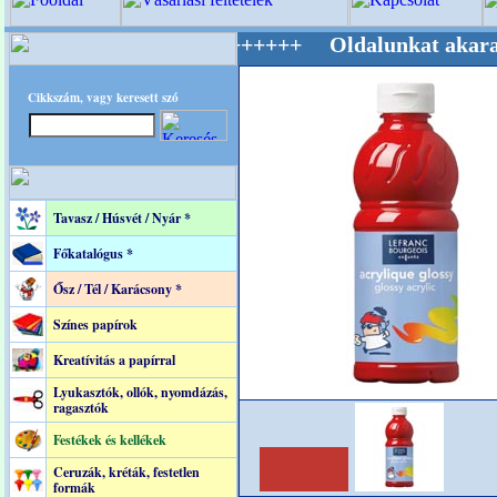
ág Mestere! +++++++ Oldalunkat akarattal tar
Cikkszám, vagy keresett szó
Tavasz / Húsvét / Nyár *
Főkatalógus *
Ősz / Tél / Karácsony *
Színes papírok
Kreatívitás a papírral
Lyukasztók, ollók, nyomdázás,
ragasztók
Festékek és kellékek
Ceruzák, kréták, festetlen
formák