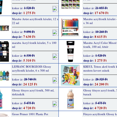
1 520 Ft
21 055 Ft
kisker ár:
kisker ár:
1 275 Ft
17 670 Ft
shop ár:
shop ár:
Marabu Artist acrylfesték készlet, 12 x
Marabu acrylfesték készlet -
22 ml
x 36 ml
9 090 Ft
10 260 Ft
kisker ár:
kisker ár:
7 630 Ft
8 615 Ft
shop ár:
shop ár:
marabu Acryl festék készlet, 5 x 100
Marabu Acryl Color Mixed
ml
festék, 100 ml, fehér
6 330 Ft
1 520 Ft
kisker ár:
kisker ár:
5 310 Ft
1 275 Ft
shop ár:
shop ár:
LEFRANC BOURGEOIS Glossy
KREUL Triton akril festék k
acrylfesték készlet, 6 x 500 ml
modern kevert színek
28 740 Ft
28 325 Ft
kisker ár:
kisker ár:
24 125 Ft
24 200 Ft
shop ár:
shop ár:
Glossy fényes acryl festék, 500 ml,
Glossy fényes acryl festék,
türkiszkék
barack
5 475 Ft
5 475 Ft
kisker ár:
kisker ár:
4 720 Ft
4 720 Ft
shop ár:
shop ár:
Gesso Primer 1001 Plastic Pot
Fényes acrylfesték Glossy ké