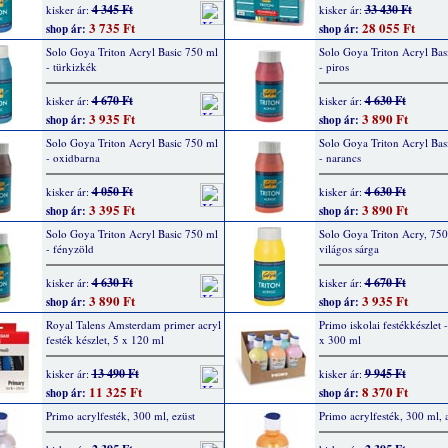
4 345 Ft
33 430 Ft
kisker ár:
kisker ár:
3 735 Ft
28 055 Ft
shop ár:
shop ár:
Solo Goya Triton Acryl Basic 750 ml
Solo Goya Triton Acryl Bas
- türkizkék
- piros
4 670 Ft
4 630 Ft
kisker ár:
kisker ár:
3 935 Ft
3 890 Ft
shop ár:
shop ár:
Solo Goya Triton Acryl Basic 750 ml
Solo Goya Triton Acryl Bas
- oxidbarna
- narancs
4 050 Ft
4 630 Ft
kisker ár:
kisker ár:
3 395 Ft
3 890 Ft
shop ár:
shop ár:
Solo Goya Triton Acryl Basic 750 ml
Solo Goya Triton Acry, 750
- fényzöld
világos sárga
4 630 Ft
4 670 Ft
kisker ár:
kisker ár:
3 890 Ft
3 935 Ft
shop ár:
shop ár:
Royal Talens Amsterdam primer acryl
Primo iskolai festékkészlet -
festék készlet, 5 x 120 ml
x 300 ml
13 490 Ft
9 945 Ft
kisker ár:
kisker ár:
11 325 Ft
8 370 Ft
shop ár:
shop ár:
Primo acrylfesték, 300 ml, ezüst
Primo acrylfesték, 300 ml, 