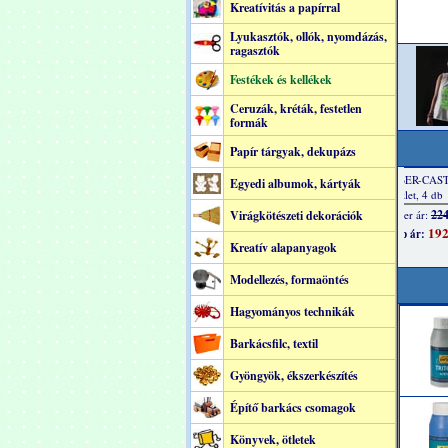
Kreatívitás a papírral
Lyukasztók, ollók, nyomdázás,
ragasztók
Festékek és kellékek
Ceruzák, kréták, festetlen
formák
Papír tárgyak, dekupázs
Egyedi albumok, kártyák
Virágkötészeti dekorációk
Kreatív alapanyagok
Modellezés, formaöntés
Hagyományos technikák
Barkácsfilc, textil
Gyöngyök, ékszerkészítés
Építő barkács csomagok
Könyvek, ötletek