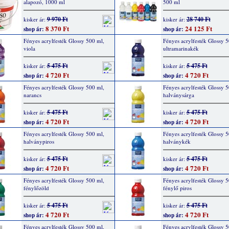
alapozó, 1000 ml
500 ml
9 970 Ft
28 740 Ft
kisker ár:
kisker ár:
8 370 Ft
24 125 Ft
shop ár:
shop ár:
Fényes acrylfesték Glossy 500 ml,
Fényes acrylfesték Glossy 5
viola
ultramarinakék
5 475 Ft
5 475 Ft
kisker ár:
kisker ár:
4 720 Ft
4 720 Ft
shop ár:
shop ár:
Fényes acrylfesték Glossy 500 ml,
Fényes acrylfesték Glossy 5
narancs
halványsárga
5 475 Ft
5 475 Ft
kisker ár:
kisker ár:
4 720 Ft
4 720 Ft
shop ár:
shop ár:
Fényes acrylfesték Glossy 500 ml,
Fényes acrylfesték Glossy 5
halványpiros
halványkék
5 475 Ft
5 475 Ft
kisker ár:
kisker ár:
4 720 Ft
4 720 Ft
shop ár:
shop ár:
Fényes acrylfesték Glossy 500 ml,
Fényes acrylfesték Glossy 5
fénylőzöld
fénylő piros
5 475 Ft
5 475 Ft
kisker ár:
kisker ár:
4 720 Ft
4 720 Ft
shop ár:
shop ár:
Fényes acrylfesték Glossy 500 ml,
Fényes acrylfesték Glossy 5