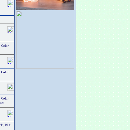
 Color
 Color
 Color
iros
ék, 10 x