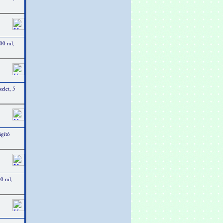
00 ml,
zlet, 5
ágító
0 ml,