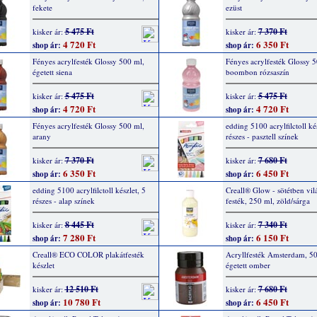
fekete
ezüst
5 475 Ft
7 370 Ft
kisker ár:
kisker ár:
4 720 Ft
6 350 Ft
shop ár:
shop ár:
Fényes acrylfesték Glossy 500 ml,
Fényes acrylfesték Glossy 5
égetett siena
boombon rózsaszín
5 475 Ft
5 475 Ft
kisker ár:
kisker ár:
4 720 Ft
4 720 Ft
shop ár:
shop ár:
Fényes acrylfesték Glossy 500 ml,
edding 5100 acrylfilctoll kés
arany
részes - pasztell színek
7 370 Ft
7 680 Ft
kisker ár:
kisker ár:
6 350 Ft
6 450 Ft
shop ár:
shop ár:
edding 5100 acrylfilctoll készlet, 5
Creall® Glow - sötétben vil
részes - alap színek
festék, 250 ml, zöld/sárga
8 445 Ft
7 340 Ft
kisker ár:
kisker ár:
7 280 Ft
6 150 Ft
shop ár:
shop ár:
Creall® ECO COLOR plakátfesték
Acryllfesték Amsterdam, 50
készlet
égetett omber
12 510 Ft
7 680 Ft
kisker ár:
kisker ár:
10 780 Ft
6 450 Ft
shop ár:
shop ár: