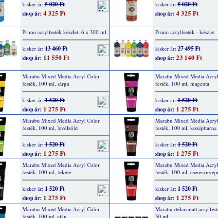
5 020 Ft
5 020 Ft
kisker ár:
kisker ár:
4 325 Ft
4 325 Ft
shop ár:
shop ár:
Primo acrylfesték készlet, 6 x 300 ml
Primo acrylfesték - készlet
13 460 Ft
27 495 Ft
kisker ár:
kisker ár:
11 550 Ft
23 140 Ft
shop ár:
shop ár:
Marabu Mixed Media Acryl Color
Marabu Mixed Media Acryl
festék, 100 ml, sárga
festék, 100 ml, magenta
1 520 Ft
1 520 Ft
kisker ár:
kisker ár:
1 275 Ft
1 275 Ft
shop ár:
shop ár:
Marabu Mixed Media Acryl Color
Marabu Mixed Media Acryl
festék, 100 ml, levélzöld
festék, 100 ml, középbarna
1 520 Ft
1 520 Ft
kisker ár:
kisker ár:
1 275 Ft
1 275 Ft
shop ár:
shop ár:
Marabu Mixed Media Acryl Color
Marabu Mixed Media Acryl
festék, 100 ml, fekete
festék, 100 ml, cseresznyep
1 520 Ft
1 520 Ft
kisker ár:
kisker ár:
1 275 Ft
1 275 Ft
shop ár:
shop ár:
Marabu Mixed Media Acryl Color
Marabu dekormatt acrylfest
festék, 100 ml, cián
50 ml