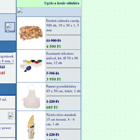
Ugrás a kosár oldalára
Eredeti cidrusfa cserép,
500 db, 19 x 30 x 1, 5
mm
11 900 Ft
4 500 Ft
Ecsettartó tölcséres
tetővel, kb. Ø 70 x 90
mm, 12 db
7 795 Ft
3 950 Ft
Pamut-gyerekkötény
45 x 50 cm, fehér, 1 db
0 ml,
1 220 Ft
685 Ft
Nyírfa törzs darabok
15 cm hosszú, 4 - 6
cm, 1 db
ic power
1 220 Ft