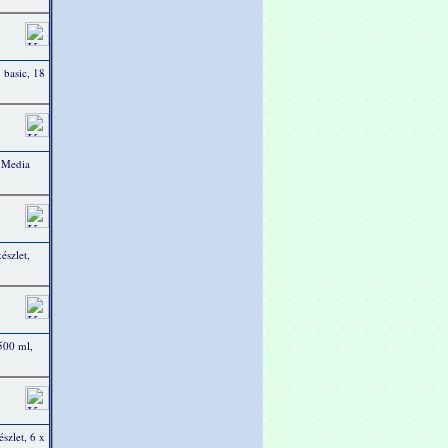
 basic, 18
 Media
észlet,
 500 ml,
szlet, 6 x