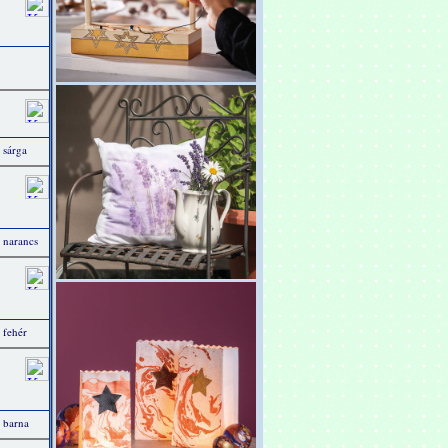
 sárga
 narancs
 fehér
 barna