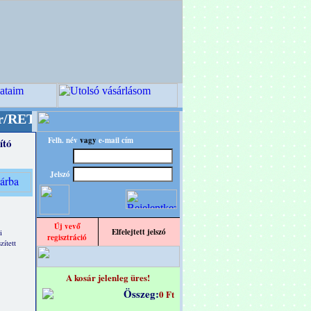
 designba!
+++++++ OPITEC - A Kreatív Világ M
Felh. név
vagy
e-mail cím
ító
Jelszó
Új vevő
Elfelejtett jelszó
i
regisztráció
zített
A kosár jelenleg üres!
Összeg:
0 Ft