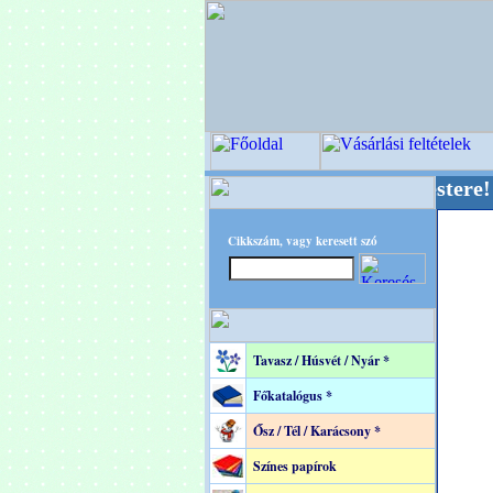
 OPITEC - A Kreatív Világ Mestere! +++++++ O
Cikkszám, vagy keresett szó
Tavasz / Húsvét / Nyár *
Főkatalógus *
Ősz / Tél / Karácsony *
Színes papírok