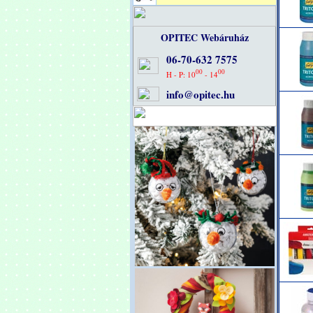
OPITEC Webáruház
06-70-632 7575
00
00
H - P: 10
- 14
info@opitec.hu