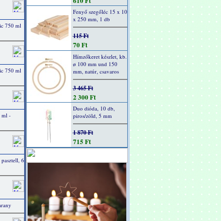
610 Ft
Fenyő szegőléc 15 x 10
x 250 mm, 1 db
ic 750 ml
115 Ft
70 Ft
Hímzőkeret készlet, kb.
ø 100 mm und 150
ic 750 ml
mm, natúr, csavaros
3 465 Ft
2 300 Ft
Duo dióda, 10 db,
 ml -
piros/zöld, 5 mm
1 870 Ft
715 Ft
 pasztell, 6
arany