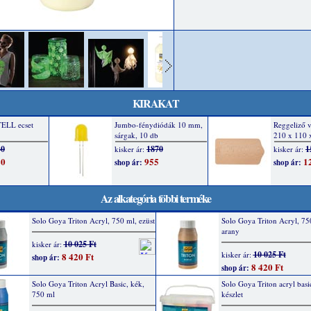
KIRAKAT
Az alkategória többi terméke
Solo Goya Triton Acryl, 750 ml, ezüst
Solo Goya Triton Acryl, 75
arany
10 025 Ft
kisker ár:
10 025 Ft
kisker ár:
8 420 Ft
shop ár:
8 420 Ft
shop ár:
Solo Goya Triton Acryl Basic, kék,
Solo Goya Triton acryl bas
750 ml
készlet