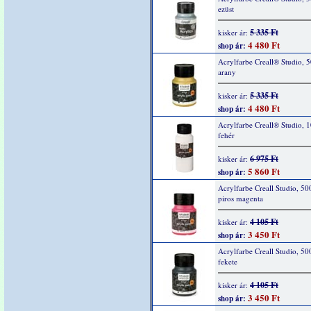
ezüst
5 335 Ft
kisker ár:
4 480 Ft
shop ár:
Acrylfarbe Creall® Studio, 
arany
5 335 Ft
kisker ár:
4 480 Ft
shop ár:
Acrylfarbe Creall® Studio, 
fehér
6 975 Ft
kisker ár:
5 860 Ft
shop ár:
Acrylfarbe Creall Studio, 50
piros magenta
4 105 Ft
kisker ár:
3 450 Ft
shop ár:
Acrylfarbe Creall Studio, 50
fekete
4 105 Ft
kisker ár:
3 450 Ft
shop ár: