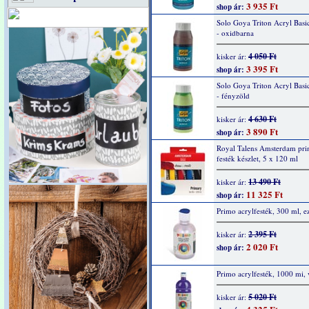
3 935 Ft
shop ár:
Solo Goya Triton Acryl Basi
- oxidbarna
4 050 Ft
kisker ár:
3 395 Ft
shop ár:
Solo Goya Triton Acryl Basi
- fényzöld
4 630 Ft
kisker ár:
3 890 Ft
shop ár:
Royal Talens Amsterdam pri
festék készlet, 5 x 120 ml
13 490 Ft
kisker ár:
11 325 Ft
shop ár:
Primo acrylfesték, 300 ml, e
2 395 Ft
kisker ár:
2 020 Ft
shop ár:
Primo acrylfesték, 1000 mi, 
5 020 Ft
kisker ár: