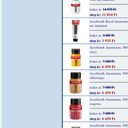
14 070 Ft
kisker ár:
11 810 Ft
shop ár:
Acrylfesték Royal Amsterda
ml, titánfehér
4 685 Ft
kisker ár:
3 935 Ft
shop ár:
Acrylfesték Amsterdam, 500
sárga
7 680 Ft
kisker ár:
6 450 Ft
shop ár:
Acrylfesték Amsterdam, 500
okkersárga
7 680 Ft
kisker ár:
6 450 Ft
shop ár:
Acrylfesték Amsterdam, 500
magenta
7 680 Ft
kisker ár:
6 450 Ft
shop ár:
Acrylfesték Amsterdam, 500