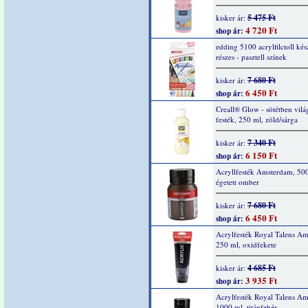
5 475 Ft
kisker ár:
4 720 Ft
shop ár:
edding 5100 acrylfilctoll kész
részes - pasztell színek
7 680 Ft
kisker ár:
6 450 Ft
shop ár:
Creall® Glow - sötétben vilá
festék, 250 ml, zöld/sárga
7 340 Ft
kisker ár:
6 150 Ft
shop ár:
Acryllfesték Amsterdam, 50
égetett omber
7 680 Ft
kisker ár:
6 450 Ft
shop ár:
Acrylfesték Royal Talens A
250 ml, oxidfekete
4 685 Ft
kisker ár:
3 935 Ft
shop ár:
Acrylfesték Royal Talens A
1000 ml, titánfehér