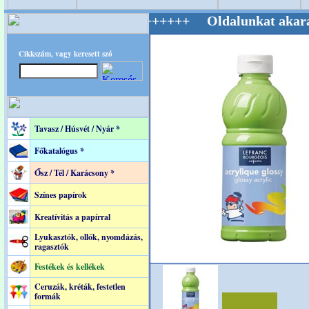
ág Mestere! +++++++ Oldalunkat akarattal tar
Cikkszám, vagy keresett szó
Tavasz / Húsvét / Nyár *
Főkatalógus *
Ősz / Tél / Karácsony *
Színes papírok
Kreatívitás a papírral
Lyukasztók, ollók, nyomdázás,
ragasztók
Festékek és kellékek
Ceruzák, kréták, festetlen
formák