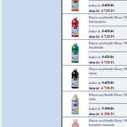
5 475 Ft
kisker ár:
4 720 Ft
shop ár:
Fényes acrylfesték Glossy 5
halványpiros
5 475 Ft
kisker ár:
4 720 Ft
shop ár:
Fényes acrylfesték Glossy 5
fénylőzöld
5 475 Ft
kisker ár:
4 720 Ft
shop ár:
Fényes acrylfesték Glossy 5
fekete
5 475 Ft
kisker ár:
4 720 Ft
shop ár:
Fényes acrylfesték Glossy 5
ezüst
7 370 Ft
kisker ár:
6 350 Ft
shop ár:
Fényes acrylfesték Glossy 5
boombon rózsaszín