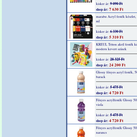
9 090 Ft
kisker ár:
7 630 Ft
shop ár:
marabu Acryl festék készlet,
ml
6 330 Ft
kisker ár:
5 310 Ft
shop ár:
KREUL Triton akril festék ké
modern kevert színek
28 325 Ft
kisker ár:
24 200 Ft
shop ár:
Glossy fényes acryl festék, 
barack
5 475 Ft
kisker ár:
4 720 Ft
shop ár:
Fényes acrylfesték Glossy 5
viola
5 475 Ft
kisker ár:
4 720 Ft
shop ár:
Fényes acrylfesték Glossy 5
narancs