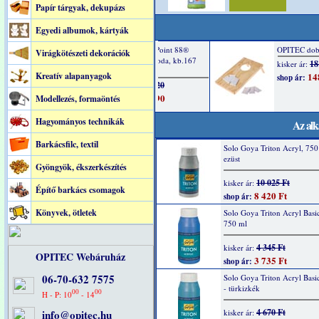
Papír tárgyak, dekupázs
Egyedi albumok, kártyák
Virágkötészeti dekorációk
Kreatív alapanyagok
Modellezés, formaöntés
Hagyományos technikák
Az alk
Barkácsfilc, textil
Solo Goya Triton Acryl, 750
ezüst
Gyöngyök, ékszerkészítés
10 025 Ft
kisker ár:
Építő barkács csomagok
8 420 Ft
shop ár:
Könyvek, ötletek
Solo Goya Triton Acryl Basic
750 ml
4 345 Ft
kisker ár:
OPITEC Webáruház
3 735 Ft
shop ár:
06-70-632 7575
Solo Goya Triton Acryl Basi
- türkizkék
00
00
H - P: 10
- 14
4 670 Ft
info@opitec.hu
kisker ár: