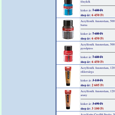
fénykék
7 680 Ft
kisker ár:
6 450 Ft
shop ár:
Acrylfesték Amsterdam, 500
barna
7 680 Ft
kisker ár:
6 450 Ft
shop ár:
Acrylfesték Amsterdam, 500
pyrolpiros
7 680 Ft
kisker ár:
6 450 Ft
shop ár:
Acrylfesték Amsterdam, 120
okkersárga
3 110 Ft
kisker ár:
2 605 Ft
shop ár:
Acrylfesték Amsterdam, 120
arany
3 690 Ft
kisker ár:
3 100 Ft
shop ár:
Acrylfarbe Creall® Studio, 