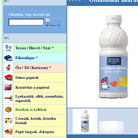
Cikkszám, vagy keresett szó
Tavasz / Húsvét / Nyár *
Főkatalógus *
Ősz / Tél / Karácsony *
Színes papírok
Kreatívitás a papírral
Lyukasztók, ollók, nyomdázás,
ragasztók
Festékek és kellékek
Ceruzák, kréták, festetlen
formák
Papír tárgyak, dekupázs