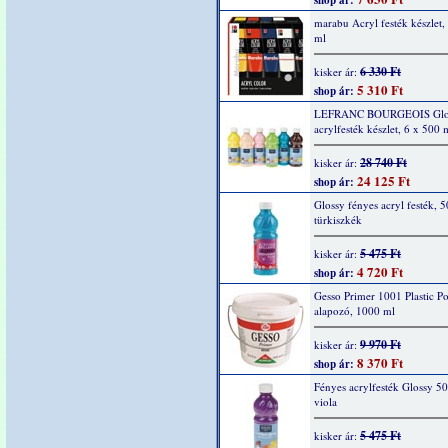
shop ár:
marabu Acryl festék készlet,
ml
6 330 Ft
kisker ár:
5 310 Ft
shop ár:
LEFRANC BOURGEOIS Glo
acrylfesték készlet, 6 x 500 
28 740 Ft
kisker ár:
24 125 Ft
shop ár:
Glossy fényes acryl festék, 
türkiszkék
5 475 Ft
kisker ár:
4 720 Ft
shop ár:
Gesso Primer 1001 Plastic Po
alapozó, 1000 ml
9 970 Ft
kisker ár:
8 370 Ft
shop ár:
Fényes acrylfesték Glossy 5
viola
5 475 Ft
kisker ár: