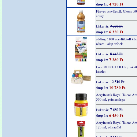
4 720 Ft
shop ár:
Fényes acrylfesték Glossy 5
arany
7 370 Ft
kisker ár:
6 350 Ft
shop ár:
edding 5100 acrylfilctoll kész
részes - alap színek
8 445 Ft
kisker ár:
7 280 Ft
shop ár:
Creall® ECO COLOR plakátf
készlet
12 510 Ft
kisker ár:
10 780 Ft
shop ár:
Acrylfesték Royal Talens A
500 ml, primersárga
7 680 Ft
kisker ár:
6 450 Ft
shop ár:
Acrylfesték Royal Talens A
120 ml, olivazöld