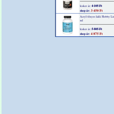
4 105 Ft
kisker ár:
3 450 Ft
shop ár:
Acryl-fényes lakk Hobby Li
ml
5 805 Ft
kisker ár:
4 875 Ft
shop ár: