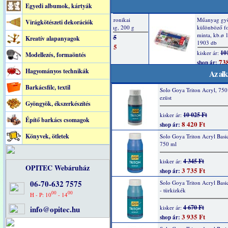
Egyedi albumok, kártyák
Virágkötészeti dekorációk
Kreatív alapanyagok
Modellezés, formaöntés
Hagyományos technikák
Az alk
Barkácsfilc, textil
Solo Goya Triton Acryl, 750
ezüst
Gyöngyök, ékszerkészítés
10 025 Ft
kisker ár:
Építő barkács csomagok
8 420 Ft
shop ár:
Könyvek, ötletek
Solo Goya Triton Acryl Basic
750 ml
4 345 Ft
kisker ár:
OPITEC Webáruház
3 735 Ft
shop ár:
06-70-632 7575
Solo Goya Triton Acryl Basi
- türkizkék
00
00
H - P: 10
- 14
4 670 Ft
info@opitec.hu
kisker ár:
3 935 Ft
shop ár: