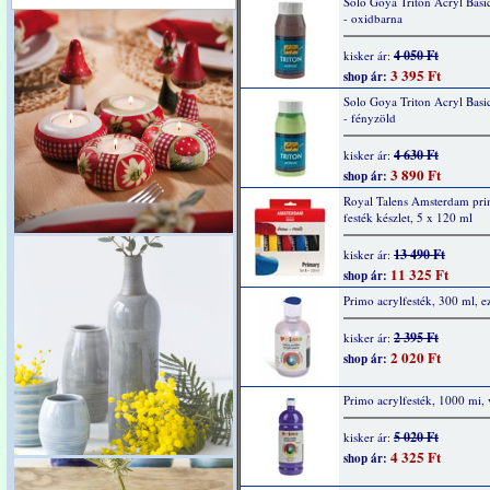
Solo Goya Triton Acryl Basi
- oxidbarna
4 050 Ft
kisker ár:
3 395 Ft
shop ár:
Solo Goya Triton Acryl Basi
- fényzöld
4 630 Ft
kisker ár:
3 890 Ft
shop ár:
Royal Talens Amsterdam pri
festék készlet, 5 x 120 ml
13 490 Ft
kisker ár:
11 325 Ft
shop ár:
Primo acrylfesték, 300 ml, e
2 395 Ft
kisker ár:
2 020 Ft
shop ár:
Primo acrylfesték, 1000 mi, 
5 020 Ft
kisker ár:
4 325 Ft
shop ár: