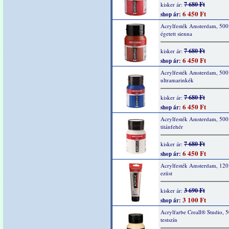
7 680 Ft
kisker ár:
6 450 Ft
shop ár:
Acrylfesték Amsterdam, 500
égetett sienna
7 680 Ft
kisker ár:
6 450 Ft
shop ár:
Acrylfesték Amsterdam, 500
ultramarinkék
7 680 Ft
kisker ár:
6 450 Ft
shop ár:
Acrylfesték Amsterdam, 500
titánfehér
7 680 Ft
kisker ár:
6 450 Ft
shop ár:
Acrylfesték Amsterdam, 120
ezüst
3 690 Ft
kisker ár:
3 100 Ft
shop ár:
Acrylfarbe Creall® Studio, 
testszín