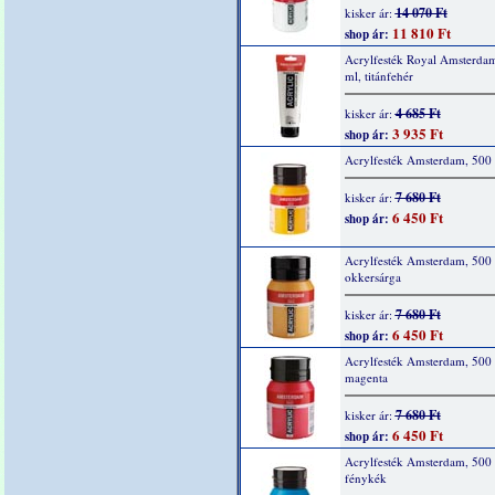
14 070 Ft
kisker ár:
11 810 Ft
shop ár:
Acrylfesték Royal Amsterda
ml, titánfehér
4 685 Ft
kisker ár:
3 935 Ft
shop ár:
Acrylfesték Amsterdam, 500 
7 680 Ft
kisker ár:
6 450 Ft
shop ár:
Acrylfesték Amsterdam, 500 
okkersárga
7 680 Ft
kisker ár:
6 450 Ft
shop ár:
Acrylfesték Amsterdam, 500 
magenta
7 680 Ft
kisker ár:
6 450 Ft
shop ár:
Acrylfesték Amsterdam, 500 
fénykék