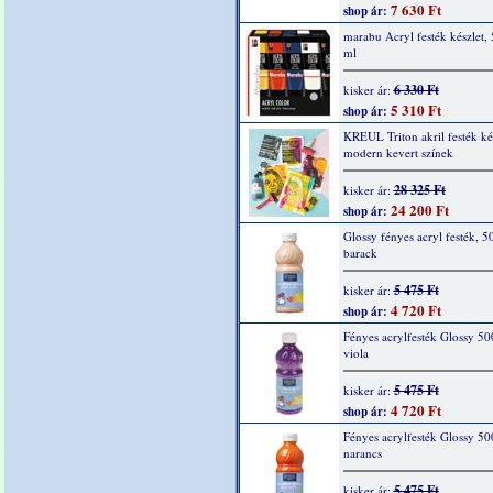
7 630 Ft
shop ár:
marabu Acryl festék készlet,
ml
6 330 Ft
kisker ár:
5 310 Ft
shop ár:
KREUL Triton akril festék kés
modern kevert színek
28 325 Ft
kisker ár:
24 200 Ft
shop ár:
Glossy fényes acryl festék, 5
barack
5 475 Ft
kisker ár:
4 720 Ft
shop ár:
Fényes acrylfesték Glossy 50
viola
5 475 Ft
kisker ár:
4 720 Ft
shop ár:
Fényes acrylfesték Glossy 50
narancs
5 475 Ft
kisker ár: