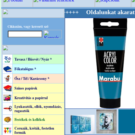
g Mestere! +++++++ Oldalunkat akarattal tart
Cikkszám, vagy keresett szó
Tavasz / Húsvét / Nyár *
Főkatalógus *
Ősz / Tél / Karácsony *
Színes papírok
Kreatívitás a papírral
Lyukasztók, ollók, nyomdázás,
ragasztók
Festékek és kellékek
Ceruzák, kréták, festetlen
formák