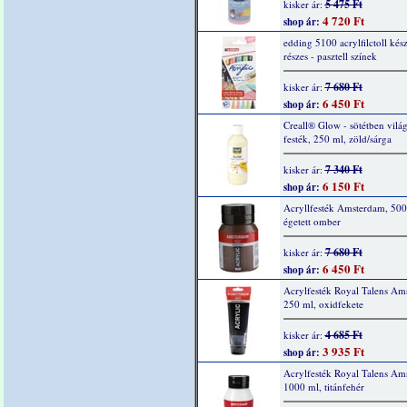
5 475 Ft
kisker ár:
4 720 Ft
shop ár:
edding 5100 acrylfilctoll kész
részes - pasztell színek
7 680 Ft
kisker ár:
6 450 Ft
shop ár:
Creall® Glow - sötétben világ
festék, 250 ml, zöld/sárga
7 340 Ft
kisker ár:
6 150 Ft
shop ár:
Acryllfesték Amsterdam, 500
égetett omber
7 680 Ft
kisker ár:
6 450 Ft
shop ár:
Acrylfesték Royal Talens Am
250 ml, oxidfekete
4 685 Ft
kisker ár:
3 935 Ft
shop ár:
Acrylfesték Royal Talens Am
1000 ml, titánfehér