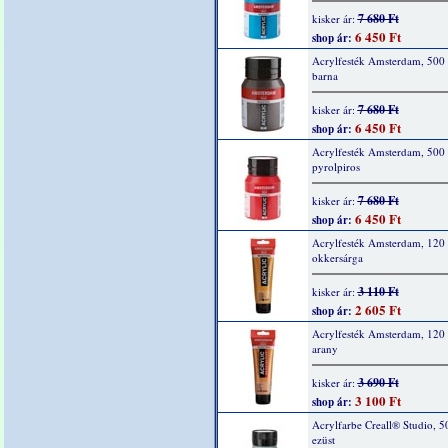
7 680 Ft
kisker ár:
6 450 Ft
shop ár:
Acrylfesték Amsterdam, 500 
barna
7 680 Ft
kisker ár:
6 450 Ft
shop ár:
Acrylfesték Amsterdam, 500
pyrolpiros
7 680 Ft
kisker ár:
6 450 Ft
shop ár:
Acrylfesték Amsterdam, 120 
okkersárga
3 110 Ft
kisker ár:
2 605 Ft
shop ár:
Acrylfesték Amsterdam, 120 
arany
3 690 Ft
kisker ár:
3 100 Ft
shop ár:
Acrylfarbe Creall® Studio, 5
ezüst