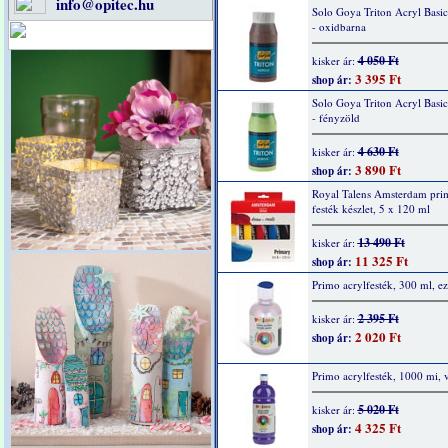
info@opitec.hu
Solo Goya Triton Acryl Basi
- oxidbarna
4 050 Ft
kisker ár:
3 395 Ft
shop ár:
Solo Goya Triton Acryl Basi
- fényzöld
4 630 Ft
kisker ár:
3 890 Ft
shop ár:
Royal Talens Amsterdam prim
festék készlet, 5 x 120 ml
13 490 Ft
kisker ár:
11 325 Ft
shop ár:
Primo acrylfesték, 300 ml, ez
2 395 Ft
kisker ár:
2 020 Ft
shop ár:
Primo acrylfesték, 1000 mi, v
5 020 Ft
kisker ár:
4 325 Ft
shop ár: