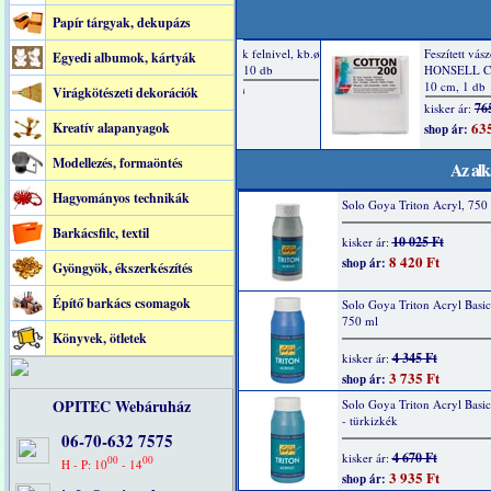
Papír tárgyak, dekupázs
Egyedi albumok, kártyák
Virágkötészeti dekorációk
Kreatív alapanyagok
Modellezés, formaöntés
Az alk
Hagyományos technikák
Solo Goya Triton Acryl, 750 
Barkácsfilc, textil
10 025 Ft
kisker ár:
8 420 Ft
shop ár:
Gyöngyök, ékszerkészítés
Építő barkács csomagok
Solo Goya Triton Acryl Basic
750 ml
Könyvek, ötletek
4 345 Ft
kisker ár:
3 735 Ft
shop ár:
OPITEC Webáruház
Solo Goya Triton Acryl Basi
- türkizkék
06-70-632 7575
4 670 Ft
kisker ár:
00
00
H - P: 10
- 14
3 935 Ft
shop ár: