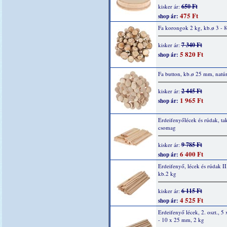
650 Ft
kisker ár:
475 Ft
shop ár:
Fa korongok 2 kg, kb.ø 3 - 
7 340 Ft
kisker ár:
5 820 Ft
shop ár:
Fa button, kb.ø 25 mm, natú
2 445 Ft
kisker ár:
1 965 Ft
shop ár:
Erdeifenyőlécek és rúdak, ta
csomag
9 785 Ft
kisker ár:
6 400 Ft
shop ár:
Erdeifenyő, lécek és rúdak II.
kb.2 kg
6 115 Ft
kisker ár:
4 525 Ft
shop ár:
Erdeifenyő lécek, 2. oszt., 
- 10 x 25 mm, 2 kg