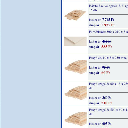
Hársfa 2.o. válogatás, 2, 5 kg
15 db
7 745 Ft
kisker ár:
5 975 Ft
shop ár:
Furnérlemez 300 x 210 x 3
465 Ft
kisker ár:
385 Ft
shop ár:
Fenyőléc, 10 x 5 x 250 mm, 
75 Ft
kisker ár:
60 Ft
shop ár:
Fenyő szegőléc 60 x 15 x 2
db
360 Ft
kisker ár:
210 Ft
shop ár:
Fenyő szegőléc 500 x 60 x 
db
605 Ft
kisker ár: