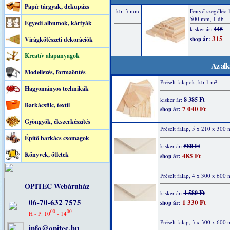
Papír tárgyak, dekupázs
Egyedi albumok, kártyák
Virágkötészeti dekorációk
Kreatív alapanyagok
Az alk
Modellezés, formaöntés
Préselt falapok, kb.1 m²
Hagyományos technikák
8 385 Ft
kisker ár:
Barkácsfilc, textil
7 040 Ft
shop ár:
Gyöngyök, ékszerkészítés
Préselt falap, 5 x 210 x 300
Építő barkács csomagok
580 Ft
kisker ár:
Könyvek, ötletek
485 Ft
shop ár:
Préselt falap, 4 x 300 x 600
OPITEC Webáruház
1 580 Ft
kisker ár:
06-70-632 7575
1 330 Ft
shop ár:
00
00
H - P: 10
- 14
Préselt falap, 3 x 300 x 600
info@opitec.hu