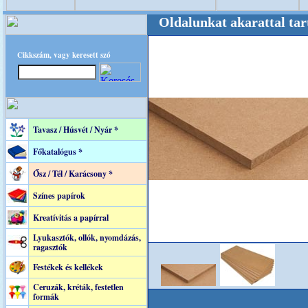
re! +++++++ Oldalunkat akarattal tartjuk "Ol
Cikkszám, vagy keresett szó
Tavasz / Húsvét / Nyár *
Főkatalógus *
Ősz / Tél / Karácsony *
Színes papírok
Kreatívitás a papírral
Lyukasztók, ollók, nyomdázás,
ragasztók
Festékek és kellékek
Ceruzák, kréták, festetlen
formák