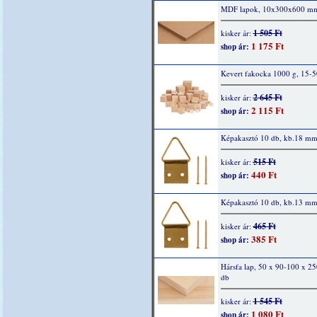
MDF lapok, 10x300x600 m
1 505 Ft
kisker ár:
1 175 Ft
shop ár:
Kevert fakocka 1000 g, 15-
2 645 Ft
kisker ár:
2 115 Ft
shop ár:
Képakasztó 10 db, kb.18 m
515 Ft
kisker ár:
440 Ft
shop ár:
Képakasztó 10 db, kb.13 m
465 Ft
kisker ár:
385 Ft
shop ár:
Hársfa lap, 50 x 90-100 x 2
db
1 545 Ft
kisker ár:
1 080 Ft
shop ár: