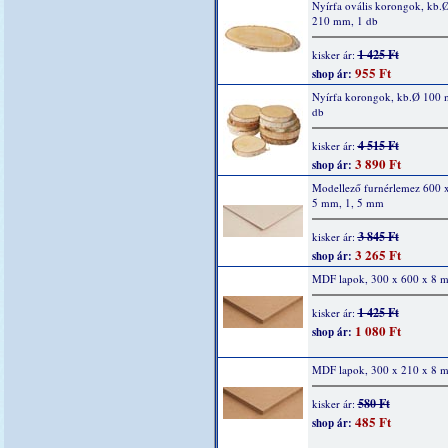
Nyírfa ovális korongok, kb.
210 mm, 1 db
1 425 Ft
kisker ár:
955 Ft
shop ár:
Nyírfa korongok, kb.Ø 100 
db
4 515 Ft
kisker ár:
3 890 Ft
shop ár:
Modellező furnérlemez 600 
5 mm, 1, 5 mm
3 845 Ft
kisker ár:
3 265 Ft
shop ár:
MDF lapok, 300 x 600 x 8 
1 425 Ft
kisker ár:
1 080 Ft
shop ár:
MDF lapok, 300 x 210 x 8 
580 Ft
kisker ár:
485 Ft
shop ár: