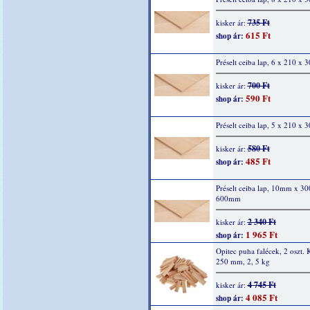
735 Ft
kisker ár:
615 Ft
shop ár:
Préselt ceiba lap, 6 x 210 x
700 Ft
kisker ár:
590 Ft
shop ár:
Préselt ceiba lap, 5 x 210 x
580 Ft
kisker ár:
485 Ft
shop ár:
Préselt ceiba lap, 10mm x 
600mm
2 340 Ft
kisker ár:
1 965 Ft
shop ár:
Opitec puha falécek, 2 oszt. 
250 mm, 2, 5 kg
4 745 Ft
kisker ár:
4 085 Ft
shop ár: