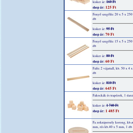
160 Ft
kisker ár:
125 Ft
shop ár:
Fenyő szegőléc 20 x 5 x 25
db
95 Ft
kisker ár:
70 Ft
shop ár:
Fenyő szegőléc 15 x 5 x 25
db
80 Ft
kisker ár:
60 Ft
shop ár:
Faléc 2 vájattall, kb. 50 x 4 
db
810 Ft
kisker ár:
645 Ft
shop ár:
Fakockák és trapézok, 1 dara
1 740 Ft
kisker ár:
1 485 Ft
shop ár:
Fa zoknipersely korong, kb.
mm, rés kb.40 x 5 mm, 1 db