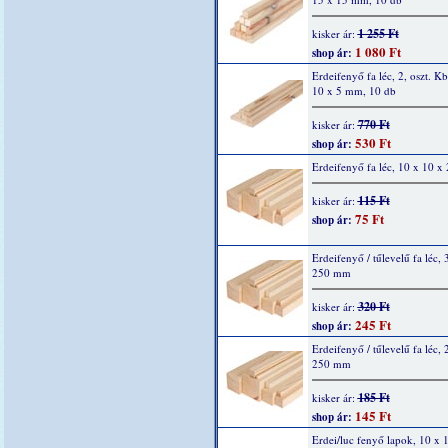
1 255 Ft
kisker ár:
1 080 Ft
shop ár:
Erdeifenyő fa léc, 2, oszt. K
10 x 5 mm, 10 db
770 Ft
kisker ár:
530 Ft
shop ár:
Erdeifenyő fa léc, 10 x 10 
115 Ft
kisker ár:
75 Ft
shop ár:
Erdeifenyő / tűlevelű fa léc, 
250 mm
320 Ft
kisker ár:
245 Ft
shop ár:
Erdeifenyő / tűlevelű fa léc, 
250 mm
185 Ft
kisker ár:
145 Ft
shop ár:
Erdei/luc fenyő lapok, 10 x