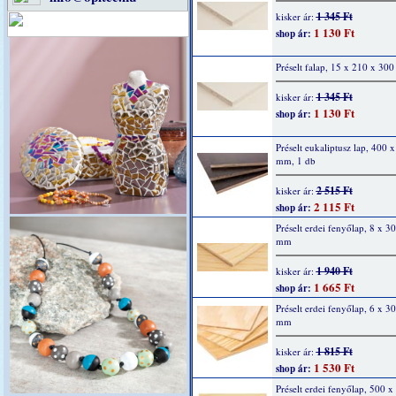
1 345 Ft
kisker ár:
1 130 Ft
shop ár:
Préselt falap, 15 x 210 x 30
1 345 Ft
kisker ár:
1 130 Ft
shop ár:
Préselt eukaliptusz lap, 400 
mm, 1 db
2 515 Ft
kisker ár:
2 115 Ft
shop ár:
Préselt erdei fenyőlap, 8 x 3
mm
1 940 Ft
kisker ár:
1 665 Ft
shop ár:
Préselt erdei fenyőlap, 6 x 3
mm
1 815 Ft
kisker ár:
1 530 Ft
shop ár:
Préselt erdei fenyőlap, 500 x