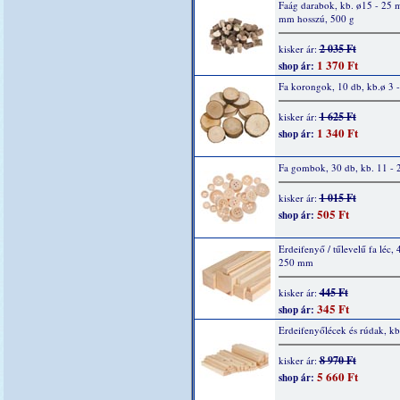
Faág darabok, kb. ø15 - 25 
mm hosszú, 500 g
2 035 Ft
kisker ár:
1 370 Ft
shop ár:
Fa korongok, 10 db, kb.ø 3 
1 625 Ft
kisker ár:
1 340 Ft
shop ár:
Fa gombok, 30 db, kb. 11 -
1 015 Ft
kisker ár:
505 Ft
shop ár:
Erdeifenyő / tűlevelű fa léc, 
250 mm
445 Ft
kisker ár:
345 Ft
shop ár:
Erdeifenyőlécek és rúdak, kb
8 970 Ft
kisker ár:
5 660 Ft
shop ár: