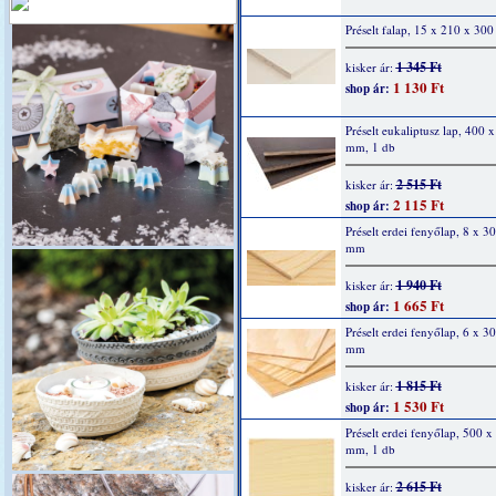
Préselt falap, 15 x 210 x 30
1 345 Ft
kisker ár:
1 130 Ft
shop ár:
Préselt eukaliptusz lap, 400 
mm, 1 db
2 515 Ft
kisker ár:
2 115 Ft
shop ár:
Préselt erdei fenyőlap, 8 x 3
mm
1 940 Ft
kisker ár:
1 665 Ft
shop ár:
Préselt erdei fenyőlap, 6 x 3
mm
1 815 Ft
kisker ár:
1 530 Ft
shop ár:
Préselt erdei fenyőlap, 500 x
mm, 1 db
2 615 Ft
kisker ár: