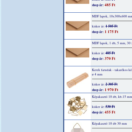
485 Ft
shop ár:
MDF lapok, 10x300x600 m
1 505 Ft
kisker ár:
1 175 Ft
shop ár:
MDF lapok, 1 db, 5 mm, 30 
485 Ft
kisker ár:
370 Ft
shop ár:
Kerek farudak - takarékos kés
ø 4 mm
2 305 Ft
kisker ár:
1 970 Ft
shop ár:
Képakasztó 10 db, kb.15 m
530 Ft
kisker ár:
455 Ft
shop ár:
Képakasztó 10 db 30 mm