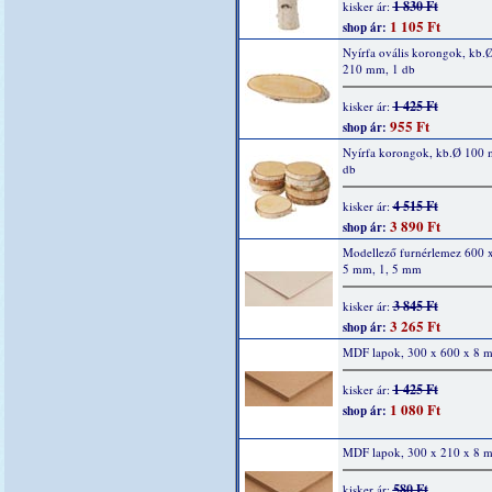
1 830 Ft
kisker ár:
1 105 Ft
shop ár:
Nyírfa ovális korongok, kb.
210 mm, 1 db
1 425 Ft
kisker ár:
955 Ft
shop ár:
Nyírfa korongok, kb.Ø 100 
db
4 515 Ft
kisker ár:
3 890 Ft
shop ár:
Modellező furnérlemez 600 
5 mm, 1, 5 mm
3 845 Ft
kisker ár:
3 265 Ft
shop ár:
MDF lapok, 300 x 600 x 8 
1 425 Ft
kisker ár:
1 080 Ft
shop ár:
MDF lapok, 300 x 210 x 8 
580 Ft
kisker ár: