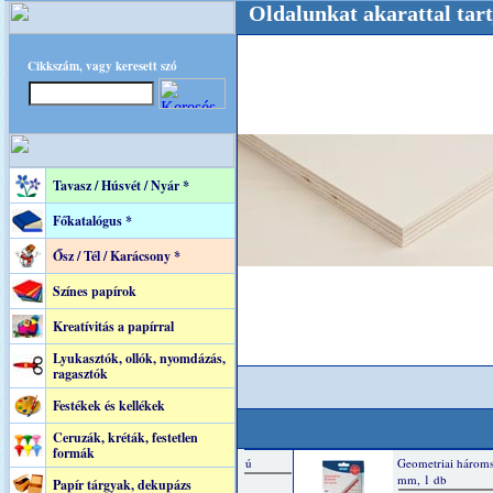
tere! +++++++ Oldalunkat akarattal tartjuk "O
Cikkszám, vagy keresett szó
Tavasz / Húsvét / Nyár *
Főkatalógus *
Ősz / Tél / Karácsony *
Színes papírok
Kreatívitás a papírral
Lyukasztók, ollók, nyomdázás,
ragasztók
Festékek és kellékek
Ceruzák, kréták, festetlen
formák
Papír tárgyak, dekupázs