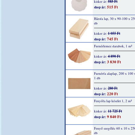
585 Ft
kisker ár:
515 Ft
shop ár:
Hársfa lap, 30 x 90-100 x 2
db
1 055 Ft
kisker ár:
745 Ft
shop ár:
Furnérlemez darabok, 1 m²
4 890 Ft
kisker ár:
3 830 Ft
shop ár:
Furnérfa alaplap, 200 x 100
1 db
280 Ft
kisker ár:
220 Ft
shop ár:
Fenyőfa lap készlet 1, 2 m²
11 725 Ft
kisker ár:
9 840 Ft
shop ár:
Fenyő szegőléc 60 x 10 x 2
db