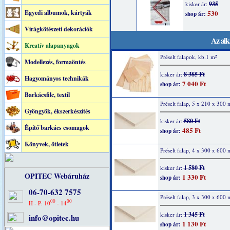
Egyedi albumok, kártyák
Virágkötészeti dekorációk
Az alk
Kreatív alapanyagok
Préselt falapok, kb.1 m²
Modellezés, formaöntés
8 385 Ft
kisker ár:
Hagyományos technikák
7 040 Ft
shop ár:
Barkácsfilc, textil
Préselt falap, 5 x 210 x 300
Gyöngyök, ékszerkészítés
580 Ft
kisker ár:
Építő barkács csomagok
485 Ft
shop ár:
Könyvek, ötletek
Préselt falap, 4 x 300 x 600
1 580 Ft
kisker ár:
OPITEC Webáruház
1 330 Ft
shop ár:
06-70-632 7575
Préselt falap, 3 x 300 x 600
00
00
H - P: 10
- 14
1 345 Ft
kisker ár:
info@opitec.hu
1 130 Ft
shop ár: