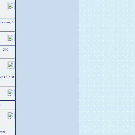
 hosszú, 6
 - 300
mez kb.210
m
5 mm