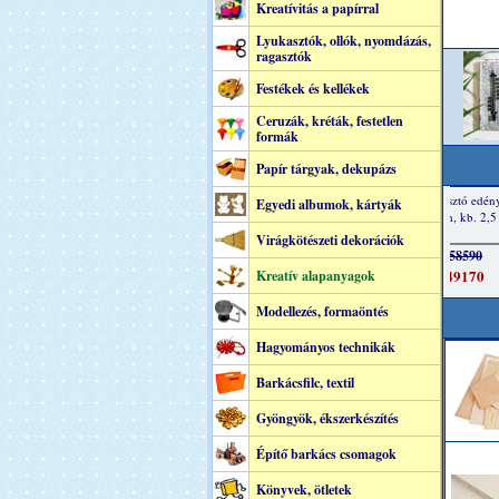
Kreatívitás a papírral
Lyukasztók, ollók, nyomdázás,
ragasztók
Festékek és kellékek
Ceruzák, kréták, festetlen
formák
Papír tárgyak, dekupázs
Egyedi albumok, kártyák
Virágkötészeti dekorációk
Kreatív alapanyagok
Modellezés, formaöntés
Hagyományos technikák
Barkácsfilc, textil
Gyöngyök, ékszerkészítés
Építő barkács csomagok
Könyvek, ötletek