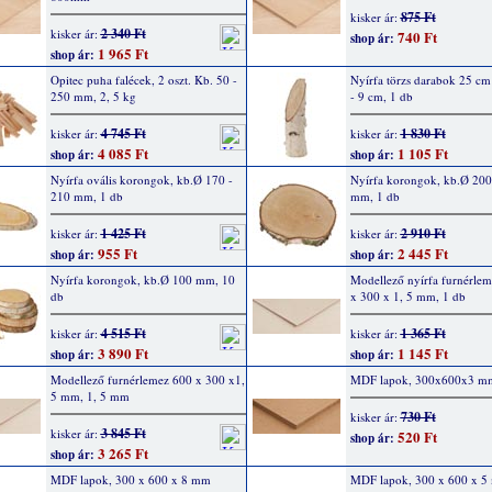
875 Ft
kisker ár:
2 340 Ft
kisker ár:
740 Ft
shop ár:
1 965 Ft
shop ár:
Opitec puha falécek, 2 oszt. Kb. 50 -
Nyírfa törzs darabok 25 cm
250 mm, 2, 5 kg
- 9 cm, 1 db
4 745 Ft
1 830 Ft
kisker ár:
kisker ár:
4 085 Ft
1 105 Ft
shop ár:
shop ár:
Nyírfa ovális korongok, kb.Ø 170 -
Nyírfa korongok, kb.Ø 200
210 mm, 1 db
mm, 1 db
1 425 Ft
2 910 Ft
kisker ár:
kisker ár:
955 Ft
2 445 Ft
shop ár:
shop ár:
Nyírfa korongok, kb.Ø 100 mm, 10
Modellező nyírfa furnérle
db
x 300 x 1, 5 mm, 1 db
4 515 Ft
1 365 Ft
kisker ár:
kisker ár:
3 890 Ft
1 145 Ft
shop ár:
shop ár:
Modellező furnérlemez 600 x 300 x1,
MDF lapok, 300x600x3 m
5 mm, 1, 5 mm
730 Ft
kisker ár:
3 845 Ft
kisker ár:
520 Ft
shop ár:
3 265 Ft
shop ár:
MDF lapok, 300 x 600 x 8 mm
MDF lapok, 300 x 600 x 