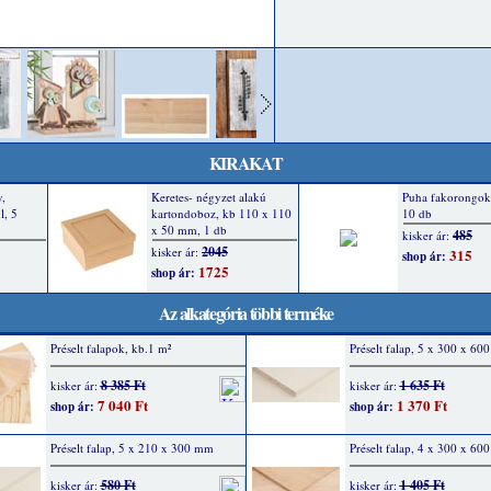
KIRAKAT
Az alkategória többi terméke
Préselt falapok, kb.1 m²
Préselt falap, 5 x 300 x 6
8 385 Ft
1 635 Ft
kisker ár:
kisker ár:
7 040 Ft
1 370 Ft
shop ár:
shop ár:
Préselt falap, 5 x 210 x 300 mm
Préselt falap, 4 x 300 x 6
580 Ft
1 405 Ft
kisker ár:
kisker ár: