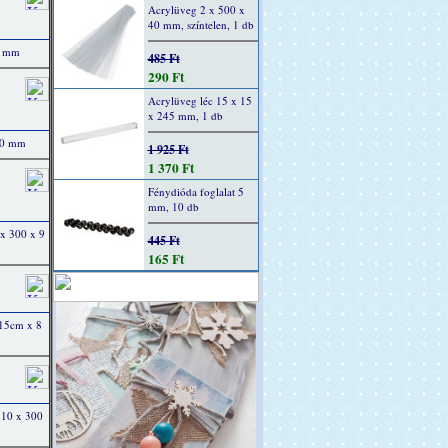
Acrylüveg 2 x 500 x
40 mm, színtelen, 1 db
00 mm
485 Ft
290 Ft
Acrylüveg léc 15 x 15
x 245 mm, 1 db
300 mm
1 925 Ft
1 370 Ft
Fénydióda foglalat 5
mm, 10 db
 x 300 x 9
445 Ft
165 Ft
 15cm x 8
 210 x 300