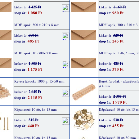
1 425 Ft
1 160 Ft
kisker ár:
kisker ár:
1 080 Ft
980 Ft
shop ár:
shop ár:
MDF lapok, 300 x 210 x 8 mm
MDF lapok, 300 x 210 x 3
580 Ft
320 Ft
kisker ár:
kisker ár:
485 Ft
245 Ft
shop ár:
shop ár:
MDF lapok, 10x300x600 mm
MDF lapok, 1 db, 5 mm, 3
1 505 Ft
485 Ft
kisker ár:
kisker ár:
1 175 Ft
370 Ft
shop ár:
shop ár:
Kevert fakocka 1000 g, 15-50 mm
Kerek farudak - takarékos k
ø 4 mm
2 645 Ft
kisker ár:
2 305 Ft
kisker ár:
2 115 Ft
shop ár:
1 970 Ft
shop ár:
Képakasztó 10 db, kb.18 mm
Képakasztó 10 db, kb.15 
515 Ft
530 Ft
kisker ár:
kisker ár:
440 Ft
455 Ft
shop ár:
shop ár:
Képakasztó 10 db, kb.13 mm
Képakasztó 10 db 30 mm