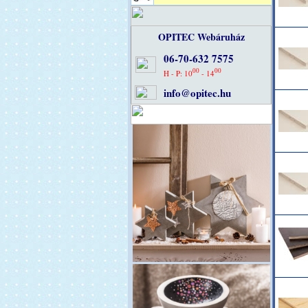
OPITEC Webáruház
06-70-632 7575
00
00
H - P: 10
- 14
info@opitec.hu