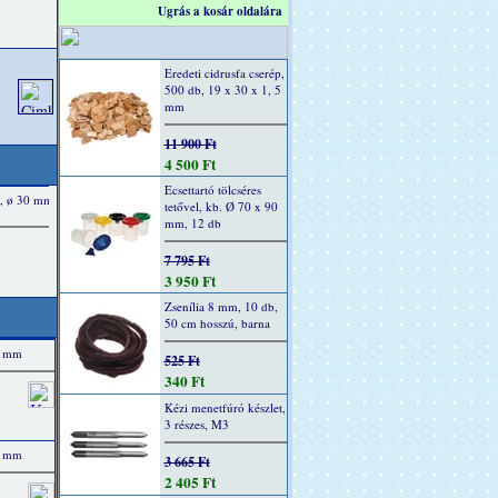
Ugrás a kosár oldalára
Eredeti cidrusfa cserép,
500 db, 19 x 30 x 1, 5
mm
11 900 Ft
4 500 Ft
Ecsettartó tölcséres
tetővel, kb. Ø 70 x 90
mm, 12 db
7 795 Ft
3 950 Ft
Zsenília 8 mm, 10 db,
50 cm hosszú, barna
00 mm
525 Ft
340 Ft
Kézi menetfúró készlet,
3 részes, M3
00 mm
3 665 Ft
2 405 Ft