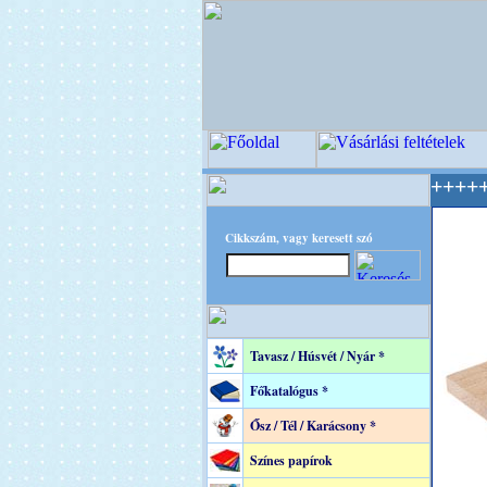
C - A Kreatív Világ Mestere! +++++++ Oldalun
Cikkszám, vagy keresett szó
Tavasz / Húsvét / Nyár *
Főkatalógus *
Ősz / Tél / Karácsony *
Színes papírok