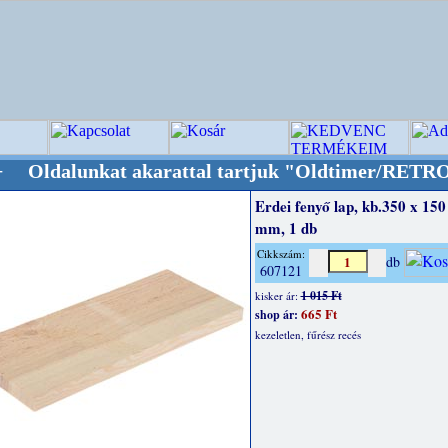
kat akarattal tartjuk "Oldtimer/RETRO" desig
Erdei fenyő lap, kb.350 x 150
mm, 1 db
Cikkszám:
db
607121
1 015 Ft
kisker ár:
665 Ft
shop ár:
kezeletlen, fűrész recés