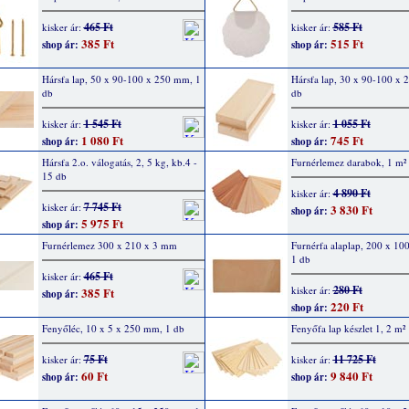
465 Ft
585 Ft
kisker ár:
kisker ár:
385 Ft
515 Ft
shop ár:
shop ár:
Hársfa lap, 50 x 90-100 x 250 mm, 1
Hársfa lap, 30 x 90-100 x 
db
db
1 545 Ft
1 055 Ft
kisker ár:
kisker ár:
1 080 Ft
745 Ft
shop ár:
shop ár:
Hársfa 2.o. válogatás, 2, 5 kg, kb.4 -
Furnérlemez darabok, 1 m²
15 db
4 890 Ft
kisker ár:
7 745 Ft
kisker ár:
3 830 Ft
shop ár:
5 975 Ft
shop ár:
Furnérlemez 300 x 210 x 3 mm
Furnérfa alaplap, 200 x 10
1 db
465 Ft
kisker ár:
280 Ft
kisker ár:
385 Ft
shop ár:
220 Ft
shop ár:
Fenyőléc, 10 x 5 x 250 mm, 1 db
Fenyőfa lap készlet 1, 2 m²
75 Ft
11 725 Ft
kisker ár:
kisker ár:
60 Ft
9 840 Ft
shop ár:
shop ár: