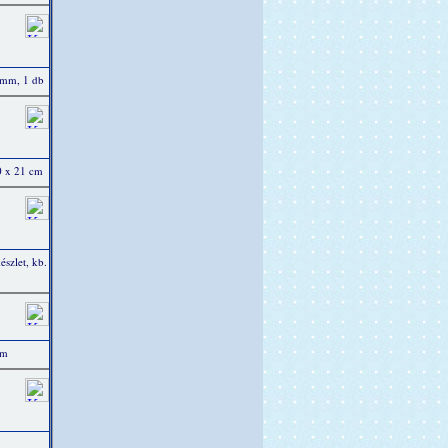
 mm, 1 db
0 x 21 cm
észlet, kb.
mm