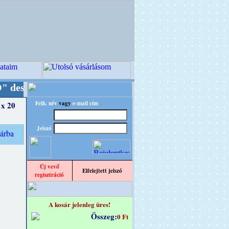
nba!
+++++++ OPITEC - A Kreatív Világ Mestere
Felh. név
vagy
e-mail cím
 x 20
Jelszó
Új vevő
Elfelejtett jelszó
regisztráció
A kosár jelenleg üres!
Összeg:
0 Ft