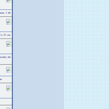
 mm, 1 db
0 x 21 cm
észlet, kb.
mm