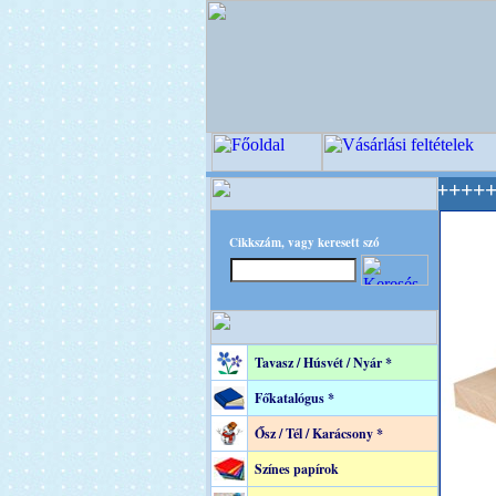
EC - A Kreatív Világ Mestere! +++++++ Oldalu
Cikkszám, vagy keresett szó
Tavasz / Húsvét / Nyár *
Főkatalógus *
Ősz / Tél / Karácsony *
Színes papírok