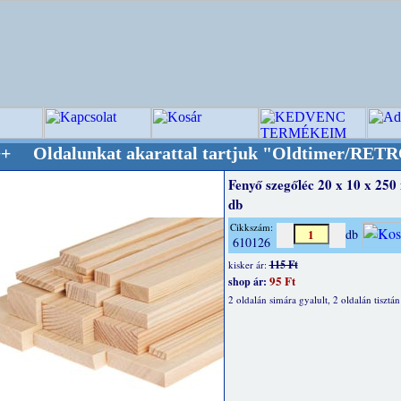
nkat akarattal tartjuk "Oldtimer/RETRO" desig
Fenyő szegőléc 20 x 10 x 250
db
Cikkszám:
db
610126
115 Ft
kisker ár:
95 Ft
shop ár:
2 oldalán simára gyalult, 2 oldalán tisztán