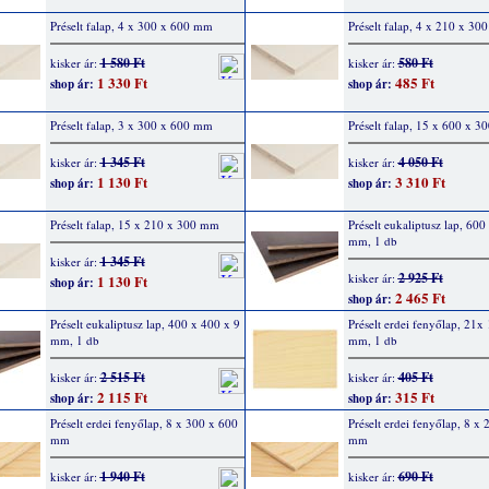
Préselt falap, 4 x 300 x 600 mm
Préselt falap, 4 x 210 x 3
1 580 Ft
580 Ft
kisker ár:
kisker ár:
1 330 Ft
485 Ft
shop ár:
shop ár:
Préselt falap, 3 x 300 x 600 mm
Préselt falap, 15 x 600 x 
1 345 Ft
4 050 Ft
kisker ár:
kisker ár:
1 130 Ft
3 310 Ft
shop ár:
shop ár:
Préselt falap, 15 x 210 x 300 mm
Préselt eukaliptusz lap, 600
mm, 1 db
1 345 Ft
kisker ár:
2 925 Ft
kisker ár:
1 130 Ft
shop ár:
2 465 Ft
shop ár:
Préselt eukaliptusz lap, 400 x 400 x 9
Préselt erdei fenyőlap, 21x
mm, 1 db
mm, 1 db
2 515 Ft
405 Ft
kisker ár:
kisker ár:
2 115 Ft
315 Ft
shop ár:
shop ár:
Préselt erdei fenyőlap, 8 x 300 x 600
Préselt erdei fenyőlap, 8 x
mm
mm
1 940 Ft
690 Ft
kisker ár:
kisker ár: