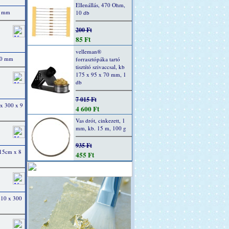
Ellenállás, 470 Ohm,
00 mm
10 db
200 Ft
85 Ft
velleman®
300 mm
forrasztópáka tartó
tisztító szivaccsal, kb
175 x 95 x 70 mm, 1
db
7 015 Ft
 x 300 x 9
4 600 Ft
Vas drót, cinkezett, 1
mm, kb. 15 m, 100 g
935 Ft
 15cm x 8
455 Ft
 210 x 300