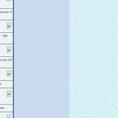
 hosszú, 6
 - 300
mez kb.210
m
5 mm