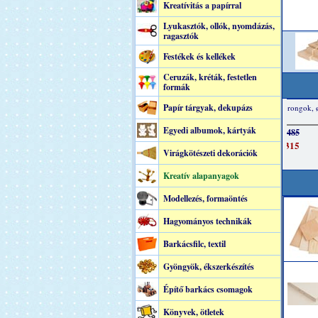
Kreatívitás a papírral
Lyukasztók, ollók, nyomdázás,
ragasztók
Festékek és kellékek
Ceruzák, kréták, festetlen
formák
Papír tárgyak, dekupázs
Egyedi albumok, kártyák
Virágkötészeti dekorációk
Kreatív alapanyagok
Modellezés, formaöntés
Hagyományos technikák
Barkácsfilc, textil
Gyöngyök, ékszerkészítés
Építő barkács csomagok
Könyvek, ötletek