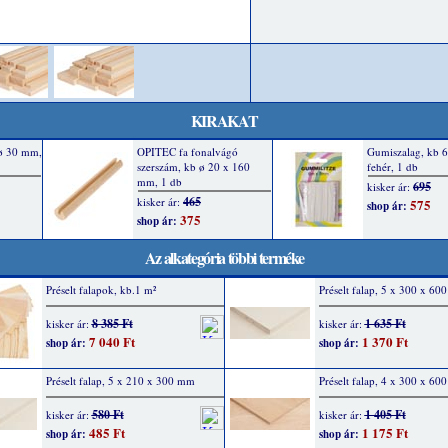
KIRAKAT
Az alkategória többi terméke
Préselt falapok, kb.1 m²
Préselt falap, 5 x 300 x 6
8 385 Ft
1 635 Ft
kisker ár:
kisker ár:
7 040 Ft
1 370 Ft
shop ár:
shop ár:
Préselt falap, 5 x 210 x 300 mm
Préselt falap, 4 x 300 x 6
580 Ft
1 405 Ft
kisker ár:
kisker ár:
485 Ft
1 175 Ft
shop ár:
shop ár: