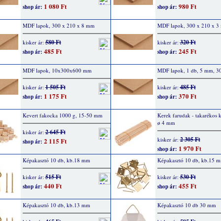
1 080 Ft
980 Ft
shop ár:
shop ár:
MDF lapok, 300 x 210 x 8 mm
MDF lapok, 300 x 210 x 3
580 Ft
320 Ft
kisker ár:
kisker ár:
485 Ft
245 Ft
shop ár:
shop ár:
MDF lapok, 10x300x600 mm
MDF lapok, 1 db, 5 mm, 3
1 505 Ft
485 Ft
kisker ár:
kisker ár:
1 175 Ft
370 Ft
shop ár:
shop ár:
Kevert fakocka 1000 g, 15-50 mm
Kerek farudak - takarékos k
ø 4 mm
2 645 Ft
kisker ár:
2 305 Ft
kisker ár:
2 115 Ft
shop ár:
1 970 Ft
shop ár:
Képakasztó 10 db, kb.18 mm
Képakasztó 10 db, kb.15 
515 Ft
530 Ft
kisker ár:
kisker ár:
440 Ft
455 Ft
shop ár:
shop ár:
Képakasztó 10 db, kb.13 mm
Képakasztó 10 db 30 mm