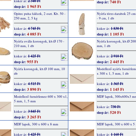
2 340 Ft
kisker ár:
740 Ft
shop ár:
1 965 Ft
shop ár:
Opitec puha falécek, 2 oszt. Kb. 50 -
Nyírfa törzs darabok 25 cm
250 mm, 2, 5 kg
- 9 cm, 1 db
4 745 Ft
1 830 Ft
kisker ár:
kisker ár:
4 085 Ft
1 105 Ft
shop ár:
shop ár:
Nyírfa ovális korongok, kb.Ø 170 -
Nyírfa korongok, kb.Ø 200
210 mm, 1 db
mm, 1 db
1 425 Ft
2 910 Ft
kisker ár:
kisker ár:
955 Ft
2 445 Ft
shop ár:
shop ár:
Nyírfa korongok, kb.Ø 100 mm, 10
Modellező nyírfa furnérle
db
x 300 x 1, 5 mm, 1 db
4 515 Ft
1 365 Ft
kisker ár:
kisker ár:
3 890 Ft
1 145 Ft
shop ár:
shop ár:
Modellező furnérlemez 600 x 300 x1,
MDF lapok, 300x600x3 m
5 mm, 1, 5 mm
730 Ft
kisker ár:
3 845 Ft
kisker ár:
520 Ft
shop ár:
3 265 Ft
shop ár:
MDF lapok, 300 x 600 x 8 mm
MDF lapok, 300 x 600 x 
1 425 Ft
1 160 Ft
kisker ár:
kisker ár: