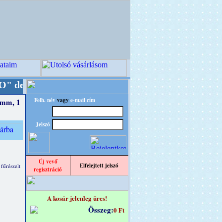
nba!
+++++++ OPITEC - A Kreatív Világ Mester
Felh. név
vagy
e-mail cím
 mm, 1
Jelszó
Új vevő
Elfelejtett jelszó
 fűrészelt
regisztráció
A kosár jelenleg üres!
Összeg:
0 Ft