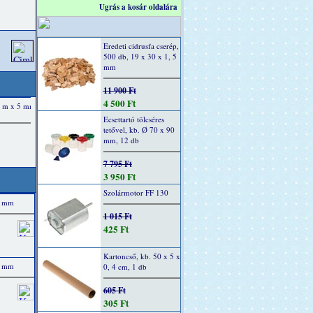
Ugrás a kosár oldalára
Eredeti cidrusfa cserép,
500 db, 19 x 30 x 1, 5
mm
11 900 Ft
4 500 Ft
Ecsettartó tölcséres
tetővel, kb. Ø 70 x 90
mm, 12 db
7 795 Ft
3 950 Ft
Szolármotor FF 130
00 mm
1 015 Ft
425 Ft
Kartoncső, kb. 50 x 5 x
00 mm
0, 4 cm, 1 db
605 Ft
305 Ft