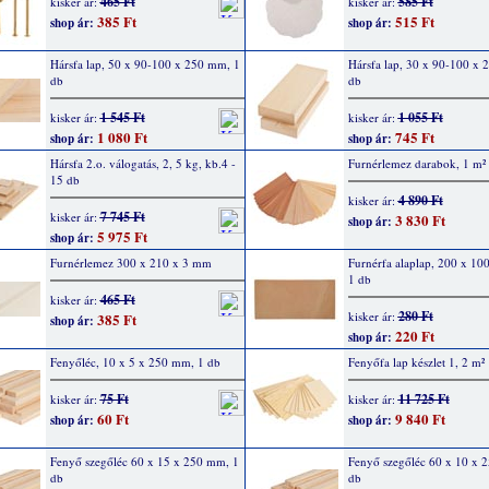
465 Ft
585 Ft
kisker ár:
kisker ár:
385 Ft
515 Ft
shop ár:
shop ár:
Hársfa lap, 50 x 90-100 x 250 mm, 1
Hársfa lap, 30 x 90-100 x 
db
db
1 545 Ft
1 055 Ft
kisker ár:
kisker ár:
1 080 Ft
745 Ft
shop ár:
shop ár:
Hársfa 2.o. válogatás, 2, 5 kg, kb.4 -
Furnérlemez darabok, 1 m²
15 db
4 890 Ft
kisker ár:
7 745 Ft
kisker ár:
3 830 Ft
shop ár:
5 975 Ft
shop ár:
Furnérlemez 300 x 210 x 3 mm
Furnérfa alaplap, 200 x 10
1 db
465 Ft
kisker ár:
280 Ft
kisker ár:
385 Ft
shop ár:
220 Ft
shop ár:
Fenyőléc, 10 x 5 x 250 mm, 1 db
Fenyőfa lap készlet 1, 2 m²
75 Ft
11 725 Ft
kisker ár:
kisker ár:
60 Ft
9 840 Ft
shop ár:
shop ár:
Fenyő szegőléc 60 x 15 x 250 mm, 1
Fenyő szegőléc 60 x 10 x 
db
db