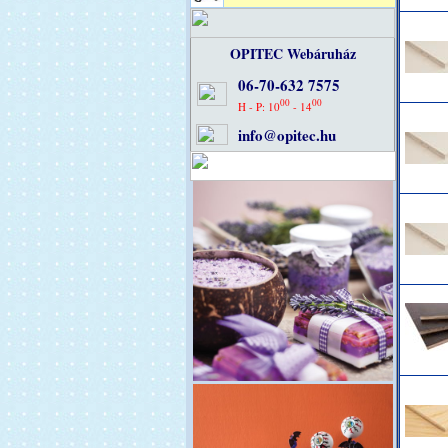
OPITEC Webáruház
06-70-632 7575
00
00
H - P: 10
- 14
info@opitec.hu