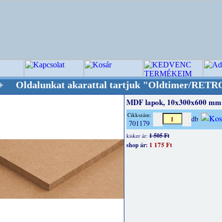
kat akarattal tartjuk "Oldtimer/RETRO" desig
MDF lapok, 10x300x600 mm
Cikkszám:
db
701179
1 505 Ft
kisker ár:
1 175 Ft
shop ár: