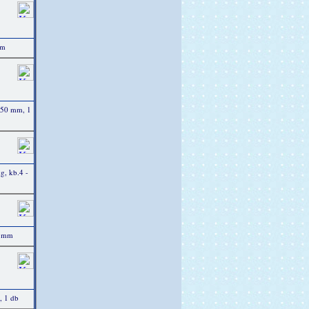
mm
250 mm, 1
kg, kb.4 -
3 mm
, 1 db