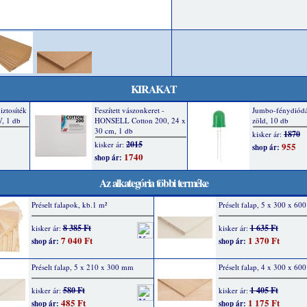
KIRAKAT
Az alkategória többi terméke
Préselt falapok, kb.1 m²
Préselt falap, 5 x 300 x 6
8 385 Ft
1 635 Ft
kisker ár:
kisker ár:
7 040 Ft
1 370 Ft
shop ár:
shop ár:
Préselt falap, 5 x 210 x 300 mm
Préselt falap, 4 x 300 x 6
580 Ft
1 405 Ft
kisker ár:
kisker ár:
485 Ft
1 175 Ft
shop ár:
shop ár: