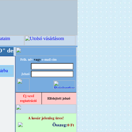
nba!
+++++++ OPITEC - A Kreatív Világ Mestere
Felh. név
vagy
e-mail cím
Jelszó
Új vevő
Elfelejtett jelszó
regisztráció
A kosár jelenleg üres!
Összeg:
0 Ft