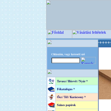
C - A Kreatív Világ Mestere! +++++++ Oldalun
Cikkszám, vagy keresett szó
Tavasz / Húsvét / Nyár *
Főkatalógus *
Ősz / Tél / Karácsony *
Színes papírok