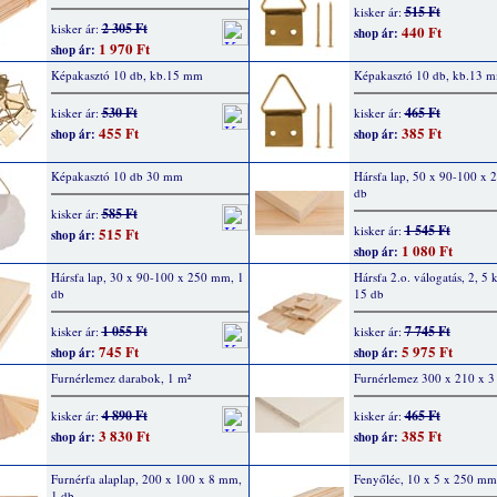
515 Ft
kisker ár:
2 305 Ft
kisker ár:
440 Ft
shop ár:
1 970 Ft
shop ár:
Képakasztó 10 db, kb.15 mm
Képakasztó 10 db, kb.13 
530 Ft
465 Ft
kisker ár:
kisker ár:
455 Ft
385 Ft
shop ár:
shop ár:
Képakasztó 10 db 30 mm
Hársfa lap, 50 x 90-100 x 
db
585 Ft
kisker ár:
1 545 Ft
kisker ár:
515 Ft
shop ár:
1 080 Ft
shop ár:
Hársfa lap, 30 x 90-100 x 250 mm, 1
Hársfa 2.o. válogatás, 2, 5 
db
15 db
1 055 Ft
7 745 Ft
kisker ár:
kisker ár:
745 Ft
5 975 Ft
shop ár:
shop ár:
Furnérlemez darabok, 1 m²
Furnérlemez 300 x 210 x 
4 890 Ft
465 Ft
kisker ár:
kisker ár:
3 830 Ft
385 Ft
shop ár:
shop ár:
Furnérfa alaplap, 200 x 100 x 8 mm,
Fenyőléc, 10 x 5 x 250 mm
1 db