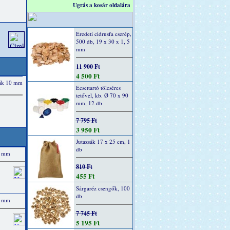
Ugrás a kosár oldalára
Eredeti cidrusfa cserép,
500 db, 19 x 30 x 1, 5
mm
11 900 Ft
4 500 Ft
Ecsettartó tölcséres
tetővel, kb. Ø 70 x 90
mm, 12 db
7 795 Ft
3 950 Ft
Jutazsák 17 x 25 cm, 1
db
00 mm
810 Ft
455 Ft
Sárgaréz csengők, 100
db
00 mm
7 745 Ft
5 195 Ft