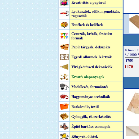
Kreatívitás a papírral
Lyukasztók, ollók, nyomdázás,
ragasztók
Festékek és kellékek
Ceruzák, kréták, festetlen
formák
Papír tárgyak, dekupázs
Egyedi albumok, kártyák
Virágkötészeti dekorációk
Kreatív alapanyagok
Modellezés, formaöntés
Hagyományos technikák
Barkácsfilc, textil
Gyöngyök, ékszerkészítés
Építő barkács csomagok
Könyvek, ötletek