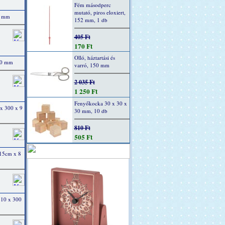
Fém másodperc
mutató, piros eloxiert,
00 mm
152 mm, 1 db
405 Ft
170 Ft
Olló, háztartási és
300 mm
varró, 150 mm
2 035 Ft
1 250 Ft
Fenyőkocka 30 x 30 x
 x 300 x 9
30 mm, 10 db
810 Ft
505 Ft
 15cm x 8
 210 x 300