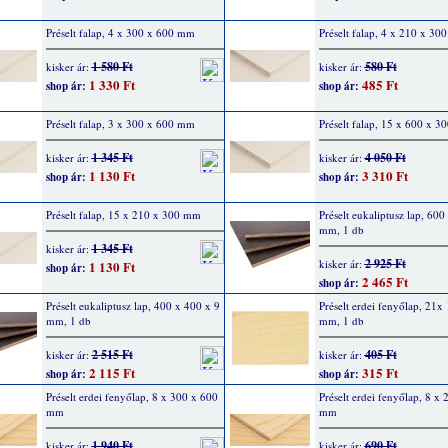
Préselt falap, 4 x 300 x 600 mm
Préselt falap, 4 x 210 x 3
1 580 Ft
580 Ft
kisker ár:
kisker ár:
1 330 Ft
485 Ft
shop ár:
shop ár:
Préselt falap, 3 x 300 x 600 mm
Préselt falap, 15 x 600 x 
1 345 Ft
4 050 Ft
kisker ár:
kisker ár:
1 130 Ft
3 310 Ft
shop ár:
shop ár:
Préselt falap, 15 x 210 x 300 mm
Préselt eukaliptusz lap, 600
mm, 1 db
1 345 Ft
kisker ár:
2 925 Ft
kisker ár:
1 130 Ft
shop ár:
2 465 Ft
shop ár:
Préselt eukaliptusz lap, 400 x 400 x 9
Préselt erdei fenyőlap, 21x
mm, 1 db
mm, 1 db
2 515 Ft
405 Ft
kisker ár:
kisker ár:
2 115 Ft
315 Ft
shop ár:
shop ár:
Préselt erdei fenyőlap, 8 x 300 x 600
Préselt erdei fenyőlap, 8 x
mm
mm
1 940 Ft
690 Ft
kisker ár:
kisker ár: