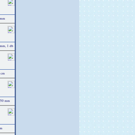
5 mm
 mm, 1 db
 cm
5-50 mm
mm