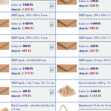
730 Ft
kisker ár:
3 845 Ft
kisker ár:
520 Ft
shop ár:
3 265 Ft
shop ár:
MDF lapok, 300 x 600 x 8 mm
MDF lapok, 300 x 600 x 
1 425 Ft
1 160 Ft
kisker ár:
kisker ár:
1 080 Ft
980 Ft
shop ár:
shop ár:
MDF lapok, 300 x 210 x 8 mm
MDF lapok, 300 x 210 x 3
580 Ft
320 Ft
kisker ár:
kisker ár:
485 Ft
245 Ft
shop ár:
shop ár:
MDF lapok, 10x300x600 mm
MDF lapok, 10 mm, 30x21
1 505 Ft
605 Ft
kisker ár:
kisker ár:
1 175 Ft
485 Ft
shop ár:
shop ár:
MDF lapok, 1 db, 5 mm, 30 x 21 cm
Kevert fakocka 1000 g, 1
485 Ft
2 645 Ft
kisker ár:
kisker ár:
370 Ft
2 115 Ft
shop ár:
shop ár:
Kerek farudak - takarékos készlet, kb.
Képakasztó 10 db, kb.18 
ø 4 mm