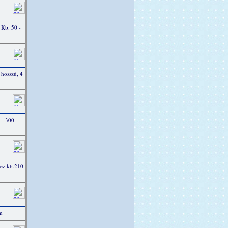
 Kb. 50 -
 hosszú, 4
 - 300
mez kb.210
m