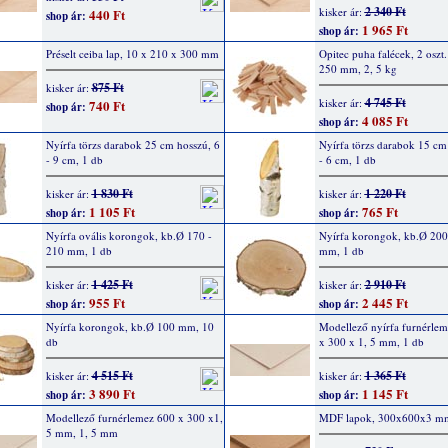
2 340 Ft
kisker ár:
440 Ft
shop ár:
1 965 Ft
shop ár:
Préselt ceiba lap, 10 x 210 x 300 mm
Opitec puha falécek, 2 oszt.
250 mm, 2, 5 kg
875 Ft
kisker ár:
4 745 Ft
kisker ár:
740 Ft
shop ár:
4 085 Ft
shop ár:
Nyírfa törzs darabok 25 cm hosszú, 6
Nyírfa törzs darabok 15 cm
- 9 cm, 1 db
- 6 cm, 1 db
1 830 Ft
1 220 Ft
kisker ár:
kisker ár:
1 105 Ft
765 Ft
shop ár:
shop ár:
Nyírfa ovális korongok, kb.Ø 170 -
Nyírfa korongok, kb.Ø 200
210 mm, 1 db
mm, 1 db
1 425 Ft
2 910 Ft
kisker ár:
kisker ár:
955 Ft
2 445 Ft
shop ár:
shop ár:
Nyírfa korongok, kb.Ø 100 mm, 10
Modellező nyírfa furnérle
db
x 300 x 1, 5 mm, 1 db
4 515 Ft
1 365 Ft
kisker ár:
kisker ár:
3 890 Ft
1 145 Ft
shop ár:
shop ár:
Modellező furnérlemez 600 x 300 x1,
MDF lapok, 300x600x3 m
5 mm, 1, 5 mm