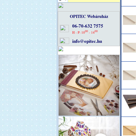
OPITEC Webáruház
06-70-632 7575
00
00
H - P: 10
- 14
info@opitec.hu