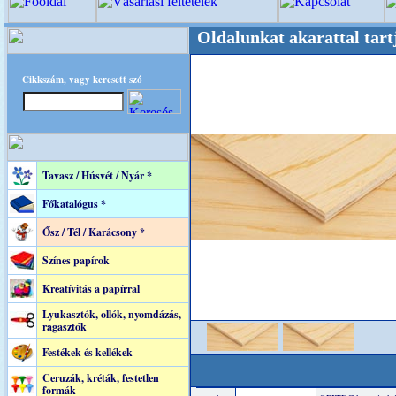
re! +++++++ Oldalunkat akarattal tartjuk "Ol
Cikkszám, vagy keresett szó
Tavasz / Húsvét / Nyár *
Főkatalógus *
Ősz / Tél / Karácsony *
Színes papírok
Kreatívitás a papírral
Lyukasztók, ollók, nyomdázás,
ragasztók
Festékek és kellékek
Ceruzák, kréták, festetlen
formák