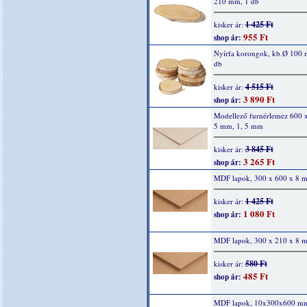
210 mm, 1 db
1 425 Ft
kisker ár:
955 Ft
shop ár:
Nyírfa korongok, kb.Ø 100 
db
4 515 Ft
kisker ár:
3 890 Ft
shop ár:
Modellező furnérlemez 600 
5 mm, 1, 5 mm
3 845 Ft
kisker ár:
3 265 Ft
shop ár:
MDF lapok, 300 x 600 x 8 
1 425 Ft
kisker ár:
1 080 Ft
shop ár:
MDF lapok, 300 x 210 x 8 
580 Ft
kisker ár:
485 Ft
shop ár:
MDF lapok, 10x300x600 m