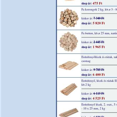
475 Ft
shop ár:
Fa korongok 2 kg, kb.ø 3 - 
7 340 Ft
kisker ár:
5 820 Ft
shop ár:
Fa button, kb.ø 25 mm, natú
2 445 Ft
kisker ár:
1 965 Ft
shop ár:
Erdeifenyőlécek és rúdak, ta
csomag
9 785 Ft
kisker ár:
6 400 Ft
shop ár:
Erdeifenyő, lécek és rúdak II.
kb.2 kg
6 115 Ft
kisker ár:
4 525 Ft
shop ár:
Erdeifenyő lécek, 2. oszt., 
- 10 x 25 mm, 2 kg