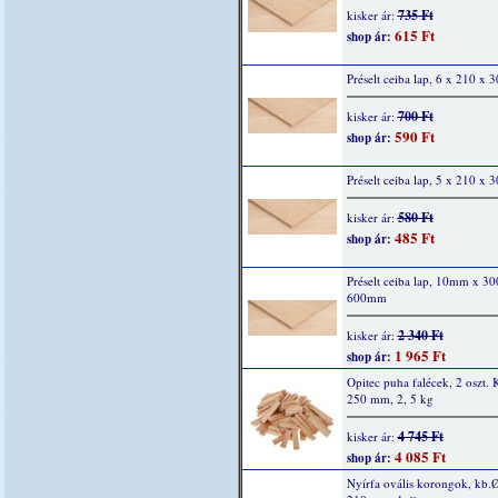
735 Ft
kisker ár:
615 Ft
shop ár:
Préselt ceiba lap, 6 x 210 x
700 Ft
kisker ár:
590 Ft
shop ár:
Préselt ceiba lap, 5 x 210 x
580 Ft
kisker ár:
485 Ft
shop ár:
Préselt ceiba lap, 10mm x 
600mm
2 340 Ft
kisker ár:
1 965 Ft
shop ár:
Opitec puha falécek, 2 oszt. 
250 mm, 2, 5 kg
4 745 Ft
kisker ár:
4 085 Ft
shop ár:
Nyírfa ovális korongok, kb.