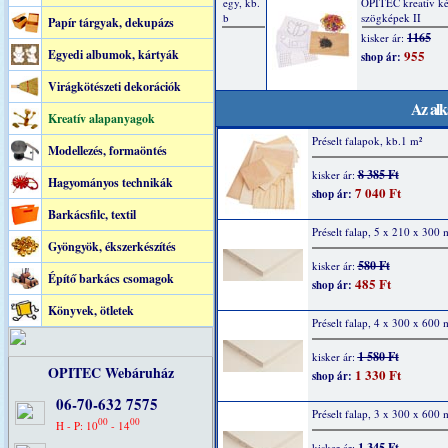
Papír tárgyak, dekupázs
Egyedi albumok, kártyák
Virágkötészeti dekorációk
Az alk
Kreatív alapanyagok
Préselt falapok, kb.1 m²
Modellezés, formaöntés
8 385 Ft
kisker ár:
Hagyományos technikák
7 040 Ft
shop ár:
Barkácsfilc, textil
Préselt falap, 5 x 210 x 300
Gyöngyök, ékszerkészítés
580 Ft
kisker ár:
Építő barkács csomagok
485 Ft
shop ár:
Könyvek, ötletek
Préselt falap, 4 x 300 x 600
1 580 Ft
kisker ár:
OPITEC Webáruház
1 330 Ft
shop ár:
06-70-632 7575
Préselt falap, 3 x 300 x 600
00
00
H - P: 10
- 14
1 345 Ft
kisker ár: