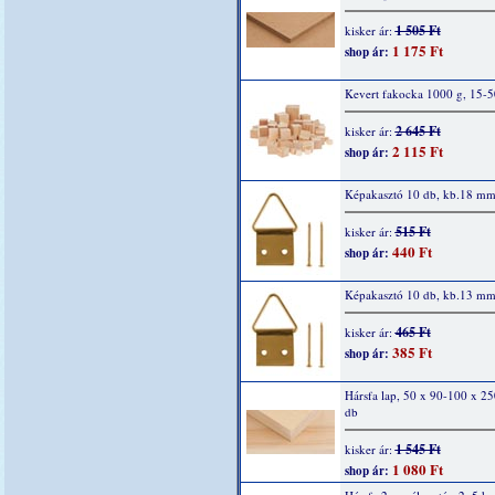
1 505 Ft
kisker ár:
1 175 Ft
shop ár:
Kevert fakocka 1000 g, 15-
2 645 Ft
kisker ár:
2 115 Ft
shop ár:
Képakasztó 10 db, kb.18 m
515 Ft
kisker ár:
440 Ft
shop ár:
Képakasztó 10 db, kb.13 m
465 Ft
kisker ár:
385 Ft
shop ár:
Hársfa lap, 50 x 90-100 x 2
db
1 545 Ft
kisker ár:
1 080 Ft
shop ár: