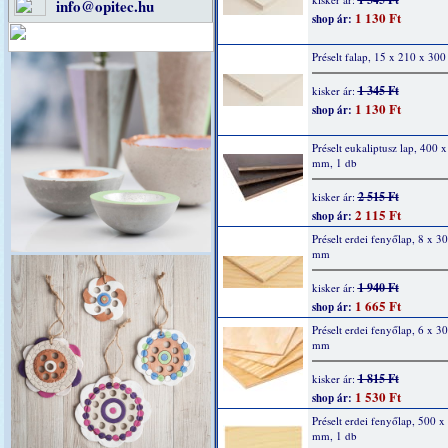
info@opitec.hu
1 130 Ft
shop ár:
Préselt falap, 15 x 210 x 30
1 345 Ft
kisker ár:
1 130 Ft
shop ár:
Préselt eukaliptusz lap, 400 
mm, 1 db
2 515 Ft
kisker ár:
2 115 Ft
shop ár:
Préselt erdei fenyőlap, 8 x 3
mm
1 940 Ft
kisker ár:
1 665 Ft
shop ár:
Préselt erdei fenyőlap, 6 x 3
mm
1 815 Ft
kisker ár:
1 530 Ft
shop ár:
Préselt erdei fenyőlap, 500 x
mm, 1 db