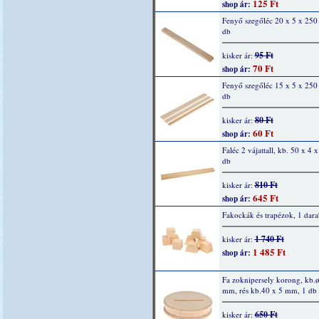
125 Ft
shop ár:
Fenyő szegőléc 20 x 5 x 25
db
95 Ft
kisker ár:
70 Ft
shop ár:
Fenyő szegőléc 15 x 5 x 25
db
80 Ft
kisker ár:
60 Ft
shop ár:
Faléc 2 vájattall, kb. 50 x 4 
db
810 Ft
kisker ár:
645 Ft
shop ár:
Fakockák és trapézok, 1 dara
1 740 Ft
kisker ár:
1 485 Ft
shop ár:
Fa zoknipersely korong, kb.
mm, rés kb.40 x 5 mm, 1 db
650 Ft
kisker ár: