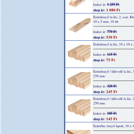
1 255 Ft
kisker ár:
1 080 Ft
shop ár:
Erdeifenyő fa léc, 2, oszt. K
10 x 5 mm, 10 db
770 Ft
kisker ár:
530 Ft
shop ár:
Erdeifenyő fa léc, 10 x 10 
115 Ft
kisker ár:
75 Ft
shop ár:
Erdeifenyő / tűlevelű fa léc, 
250 mm
320 Ft
kisker ár:
245 Ft
shop ár:
Erdeifenyő / tűlevelű fa léc, 
250 mm
185 Ft
kisker ár:
145 Ft
shop ár:
Erdei/luc fenyő lapok, 10 x