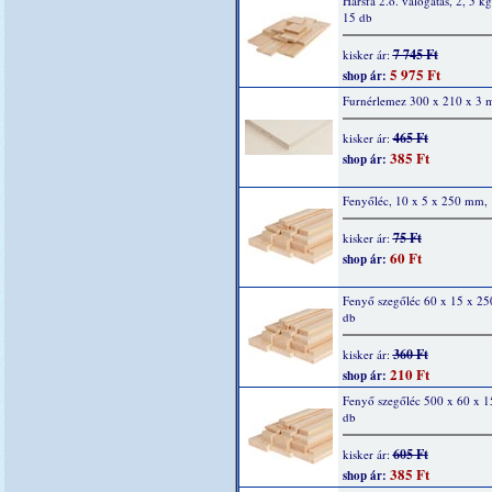
Hársfa 2.o. válogatás, 2, 5 kg
15 db
7 745 Ft
kisker ár:
5 975 Ft
shop ár:
Furnérlemez 300 x 210 x 3
465 Ft
kisker ár:
385 Ft
shop ár:
Fenyőléc, 10 x 5 x 250 mm, 
75 Ft
kisker ár:
60 Ft
shop ár:
Fenyő szegőléc 60 x 15 x 2
db
360 Ft
kisker ár:
210 Ft
shop ár:
Fenyő szegőléc 500 x 60 x 
db
605 Ft
kisker ár:
385 Ft
shop ár: