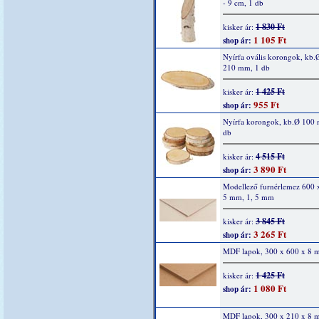
- 9 cm, 1 db
1 830 Ft
kisker ár:
1 105 Ft
shop ár:
Nyírfa ovális korongok, kb.
210 mm, 1 db
1 425 Ft
kisker ár:
955 Ft
shop ár:
Nyírfa korongok, kb.Ø 100
db
4 515 Ft
kisker ár:
3 890 Ft
shop ár:
Modellező furnérlemez 600 
5 mm, 1, 5 mm
3 845 Ft
kisker ár:
3 265 Ft
shop ár:
MDF lapok, 300 x 600 x 8
1 425 Ft
kisker ár:
1 080 Ft
shop ár:
MDF lapok, 300 x 210 x 8