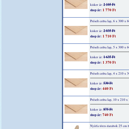
2 105 Ft
kisker ár:
1 770 Ft
shop ár:
Préselt ceiba lap, 6 x 300 x
2 035 Ft
kisker ár:
1 710 Ft
shop ár:
Préselt ceiba lap, 5 x 300 x
1 635 Ft
kisker ár:
1 370 Ft
shop ár:
Préselt ceiba lap, 4 x 210 x
530 Ft
kisker ár:
440 Ft
shop ár:
Préselt ceiba lap, 10 x 210 
875 Ft
kisker ár:
740 Ft
shop ár:
Nyírfa törzs darabok 25 cm 