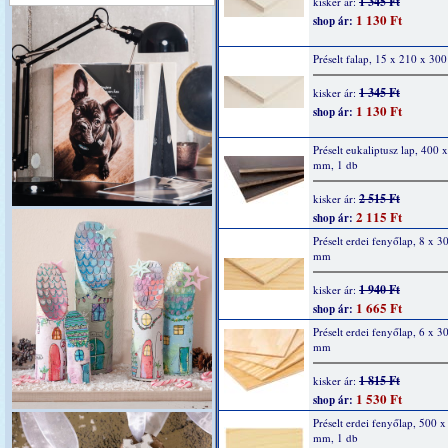
1 345 Ft
kisker ár:
1 130 Ft
shop ár:
Préselt falap, 15 x 210 x 3
1 345 Ft
kisker ár:
1 130 Ft
shop ár:
Préselt eukaliptusz lap, 400 
mm, 1 db
2 515 Ft
kisker ár:
2 115 Ft
shop ár:
Préselt erdei fenyőlap, 8 x 3
mm
1 940 Ft
kisker ár:
1 665 Ft
shop ár:
Préselt erdei fenyőlap, 6 x 3
mm
1 815 Ft
kisker ár:
1 530 Ft
shop ár:
Préselt erdei fenyőlap, 500 x
mm, 1 db