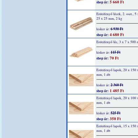
5 660 Ft
shop ár:
Erdeifenyő lécek, 2. oszt., 5
25 x 25 mm, 2 kg
6 930 Ft
kisker ár:
4 680 Ft
shop ár:
Erdeifenyő léc, 3 x 7 x 500
115 Ft
kisker ár:
70 Ft
shop ár:
Erdeifenyő lapok, 20 x 150 
mm, 1 db
2 360 Ft
kisker ár:
1 485 Ft
shop ár:
Erdeifenyő lapok, 20 x 100 
mm, 1 db
525 Ft
kisker ár:
350 Ft
shop ár:
Erdeifenyő lapok, 15 x 150 
mm, 1 db