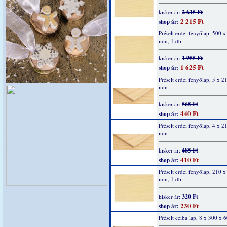
2 615 Ft
kisker ár:
2 215 Ft
shop ár:
Préselt erdei fenyőlap, 500 x
mm, 1 db
1 955 Ft
kisker ár:
1 625 Ft
shop ár:
Préselt erdei fenyőlap, 5 x 2
mm
565 Ft
kisker ár:
440 Ft
shop ár:
Préselt erdei fenyőlap, 4 x 2
mm
485 Ft
kisker ár:
410 Ft
shop ár:
Préselt erdei fenyőlap, 210 x
mm, 1 db
320 Ft
kisker ár:
230 Ft
shop ár:
Préselt ceiba lap, 8 x 300 x