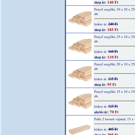
140 Ft
shop ár:
Fenyő szegőléc 30 x 20 x 2
db
240 Ft
kisker ár:
185 Ft
shop ár:
Fenyő szegőléc 25 x 10 x 2
db
160 Ft
kisker ár:
110 Ft
shop ár:
Fenyő szegőléc 20 x 10 x 2
db
115 Ft
kisker ár:
95 Ft
shop ár:
Fenyő szegőléc 15 x 10 x 2
db
115 Ft
kisker ár:
70 Ft
akciós ár:
Faléc 2 hosszú vájattal, 15 x
405 Ft
kisker ár:
295 Ft