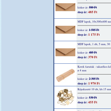
580 Ft
kisker ár:
485 Ft
shop ár:
MDF lapok, 10x300x600 m
1 505 Ft
kisker ár:
1 175 Ft
shop ár:
MDF lapok, 1 db, 5 mm, 30
485 Ft
kisker ár:
370 Ft
shop ár:
Kerek farudak - takarékos kés
ø 4 mm
2 305 Ft
kisker ár:
1 970 Ft
shop ár:
Képakasztó 10 db, kb.15 m
530 Ft
kisker ár:
455 Ft
shop ár: