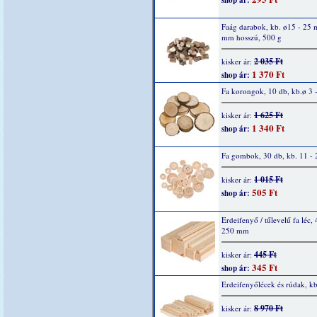
shop ár:
Faág darabok, kb. ø15 - 25
mm hosszú, 500 g
2 035 Ft
kisker ár:
1 370 Ft
shop ár:
Fa korongok, 10 db, kb.ø 3 
1 625 Ft
kisker ár:
1 340 Ft
shop ár:
Fa gombok, 30 db, kb. 11 -
1 015 Ft
kisker ár:
505 Ft
shop ár:
Erdeifenyő / tűlevelű fa léc,
250 mm
445 Ft
kisker ár:
345 Ft
shop ár:
Erdeifenyőlécek és rúdak, k
8 970 Ft
kisker ár: