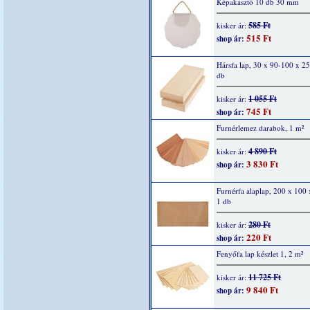
Képakasztó 10 db 30 mm
585 Ft
kisker ár:
515 Ft
shop ár:
Hársfa lap, 30 x 90-100 x 2
db
1 055 Ft
kisker ár:
745 Ft
shop ár:
Furnérlemez darabok, 1 m²
4 890 Ft
kisker ár:
3 830 Ft
shop ár:
Furnérfa alaplap, 200 x 100
1 db
280 Ft
kisker ár:
220 Ft
shop ár:
Fenyőfa lap készlet 1, 2 m²
11 725 Ft
kisker ár:
9 840 Ft
shop ár: