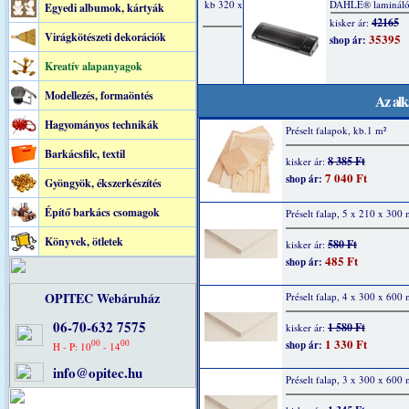
Egyedi albumok, kártyák
Virágkötészeti dekorációk
Kreatív alapanyagok
Modellezés, formaöntés
Az alk
Hagyományos technikák
Préselt falapok, kb.1 m²
Barkácsfilc, textil
8 385 Ft
kisker ár:
7 040 Ft
shop ár:
Gyöngyök, ékszerkészítés
Építő barkács csomagok
Préselt falap, 5 x 210 x 300
Könyvek, ötletek
580 Ft
kisker ár:
485 Ft
shop ár:
OPITEC Webáruház
Préselt falap, 4 x 300 x 600
06-70-632 7575
1 580 Ft
kisker ár:
1 330 Ft
00
00
shop ár:
H - P: 10
- 14
info@opitec.hu
Préselt falap, 3 x 300 x 600