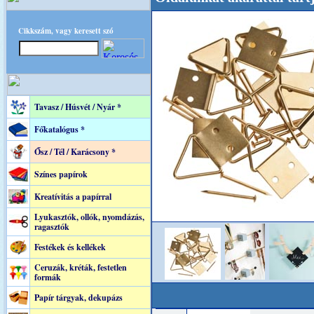
Cikkszám, vagy keresett szó
Tavasz / Húsvét / Nyár *
Főkatalógus *
Ősz / Tél / Karácsony *
Színes papírok
Kreatívitás a papírral
Lyukasztók, ollók, nyomdázás,
ragasztók
Festékek és kellékek
Ceruzák, kréták, festetlen
formák
Papír tárgyak, dekupázs