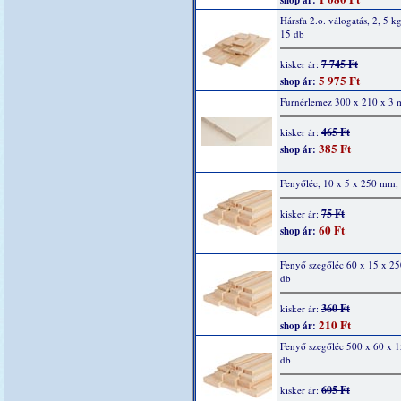
shop ár:
Hársfa 2.o. válogatás, 2, 5 kg
15 db
7 745 Ft
kisker ár:
5 975 Ft
shop ár:
Furnérlemez 300 x 210 x 3
465 Ft
kisker ár:
385 Ft
shop ár:
Fenyőléc, 10 x 5 x 250 mm,
75 Ft
kisker ár:
60 Ft
shop ár:
Fenyő szegőléc 60 x 15 x 2
db
360 Ft
kisker ár:
210 Ft
shop ár:
Fenyő szegőléc 500 x 60 x 
db
605 Ft
kisker ár: