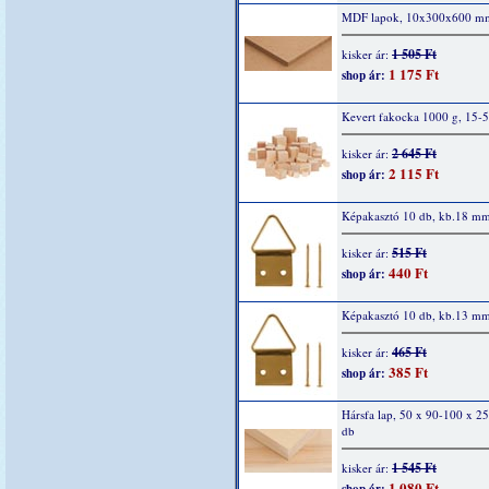
MDF lapok, 10x300x600 m
1 505 Ft
kisker ár:
1 175 Ft
shop ár:
Kevert fakocka 1000 g, 15
2 645 Ft
kisker ár:
2 115 Ft
shop ár:
Képakasztó 10 db, kb.18 m
515 Ft
kisker ár:
440 Ft
shop ár:
Képakasztó 10 db, kb.13 m
465 Ft
kisker ár:
385 Ft
shop ár:
Hársfa lap, 50 x 90-100 x 2
db
1 545 Ft
kisker ár:
1 080 Ft