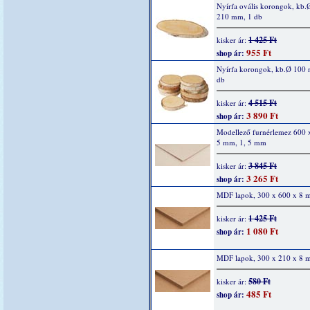
Nyírfa ovális korongok, kb.
210 mm, 1 db
1 425 Ft
kisker ár:
955 Ft
shop ár:
Nyírfa korongok, kb.Ø 100
db
4 515 Ft
kisker ár:
3 890 Ft
shop ár:
Modellező furnérlemez 600 
5 mm, 1, 5 mm
3 845 Ft
kisker ár:
3 265 Ft
shop ár:
MDF lapok, 300 x 600 x 8
1 425 Ft
kisker ár:
1 080 Ft
shop ár:
MDF lapok, 300 x 210 x 8
580 Ft
kisker ár:
485 Ft
shop ár: