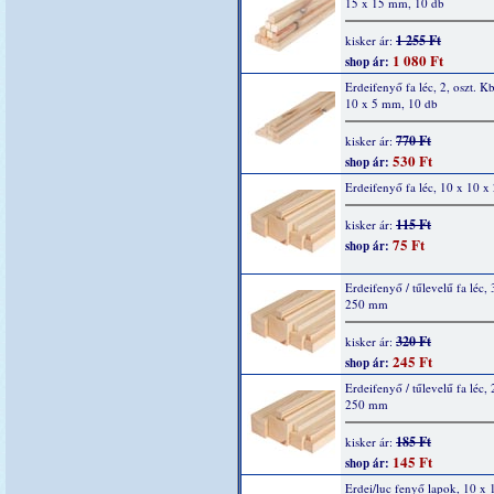
15 x 15 mm, 10 db
1 255 Ft
kisker ár:
1 080 Ft
shop ár:
Erdeifenyő fa léc, 2, oszt. K
10 x 5 mm, 10 db
770 Ft
kisker ár:
530 Ft
shop ár:
Erdeifenyő fa léc, 10 x 10 
115 Ft
kisker ár:
75 Ft
shop ár:
Erdeifenyő / tűlevelű fa léc,
250 mm
320 Ft
kisker ár:
245 Ft
shop ár:
Erdeifenyő / tűlevelű fa léc,
250 mm
185 Ft
kisker ár:
145 Ft
shop ár:
Erdei/luc fenyő lapok, 10 x