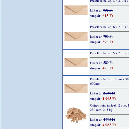
Préselt ceiba lap, 8 x 210 x
735 Ft
kisker ár:
615 Ft
shop ár:
Préselt ceiba lap, 6 x 210 x
700 Ft
kisker ár:
590 Ft
shop ár:
Préselt ceiba lap, 5 x 210 x
580 Ft
kisker ár:
485 Ft
shop ár:
Préselt ceiba lap, 10mm x 
600mm
2 340 Ft
kisker ár:
1 965 Ft
shop ár:
Opitec puha falécek, 2 oszt. 
250 mm, 2, 5 kg
4 745 Ft
kisker ár:
4 085 Ft
shop ár: