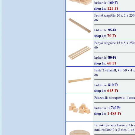
160 Ft
kisker ár:
125 Ft
shop ár:
Fenyő szegőléc 20 x 5 x 25
db
95 Ft
kisker ár:
70 Ft
shop ár:
Fenyő szegőléc 15 x 5 x 25
db
80 Ft
kisker ár:
60 Ft
shop ár:
Faléc 2 vájattall, kb. 50 x 4 
db
810 Ft
kisker ár:
645 Ft
shop ár:
Fakockák és trapézok, 1 dar
1 740 Ft
kisker ár:
1 485 Ft
shop ár:
Fa zoknipersely korong, kb.
mm, rés kb.40 x 5 mm, 1 db