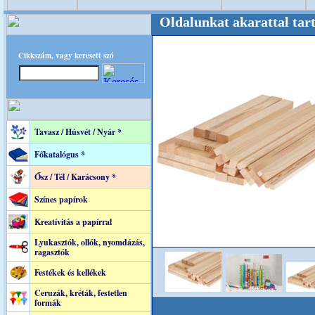
re! +++++++ Oldalunkat akarattal tartjuk "Ol
Cikkszám, vagy keresett szó
Tavasz / Húsvét / Nyár *
Főkatalógus *
Ősz / Tél / Karácsony *
Színes papírok
Kreatívitás a papírral
Lyukasztók, ollók, nyomdázás,
ragasztók
Festékek és kellékek
Ceruzák, kréták, festetlen
formák