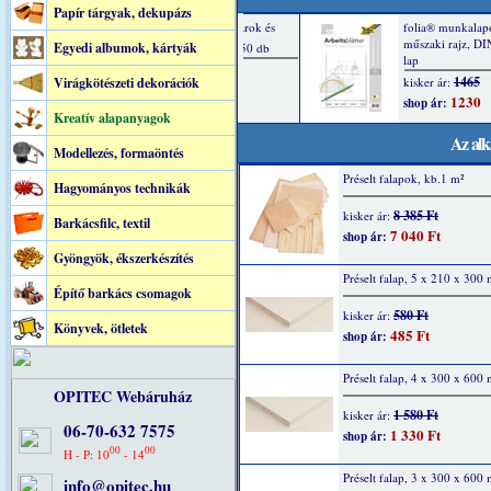
Papír tárgyak, dekupázs
Egyedi albumok, kártyák
Virágkötészeti dekorációk
Kreatív alapanyagok
Az alk
Modellezés, formaöntés
Préselt falapok, kb.1 m²
Hagyományos technikák
8 385 Ft
kisker ár:
Barkácsfilc, textil
7 040 Ft
shop ár:
Gyöngyök, ékszerkészítés
Préselt falap, 5 x 210 x 300
Építő barkács csomagok
580 Ft
kisker ár:
Könyvek, ötletek
485 Ft
shop ár:
Préselt falap, 4 x 300 x 600
OPITEC Webáruház
1 580 Ft
kisker ár:
06-70-632 7575
1 330 Ft
shop ár:
00
00
H - P: 10
- 14
Préselt falap, 3 x 300 x 600
info@opitec.hu