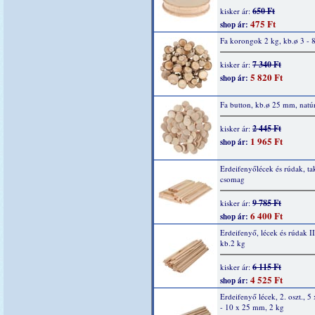
650 Ft
kisker ár:
475 Ft
shop ár:
Fa korongok 2 kg, kb.ø 3 - 
7 340 Ft
kisker ár:
5 820 Ft
shop ár:
Fa button, kb.ø 25 mm, natú
2 445 Ft
kisker ár:
1 965 Ft
shop ár:
Erdeifenyőlécek és rúdak, ta
csomag
9 785 Ft
kisker ár:
6 400 Ft
shop ár:
Erdeifenyő, lécek és rúdak II
kb.2 kg
6 115 Ft
kisker ár:
4 525 Ft
shop ár:
Erdeifenyő lécek, 2. oszt., 
- 10 x 25 mm, 2 kg