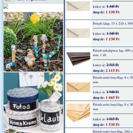
1 345 Ft
kisker ár:
1 130 Ft
shop ár:
Préselt falap, 15 x 210 x 3
1 345 Ft
kisker ár:
1 130 Ft
shop ár:
Préselt eukaliptusz lap, 400 
mm, 1 db
2 515 Ft
kisker ár:
2 115 Ft
shop ár:
Préselt erdei fenyőlap, 8 x 3
mm
1 940 Ft
kisker ár:
1 665 Ft
shop ár:
Préselt erdei fenyőlap, 6 x 3
mm
1 815 Ft
kisker ár:
1 530 Ft
shop ár:
Préselt erdei fenyőlap, 500 x