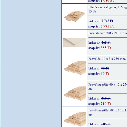
1 080 Ft
shop ár:
Hársfa 2.o. válogatás, 2, 5 kg
15 db
7 745 Ft
kisker ár:
5 975 Ft
shop ár:
Furnérlemez 300 x 210 x 3
465 Ft
kisker ár:
385 Ft
shop ár:
Fenyőléc, 10 x 5 x 250 mm, 
75 Ft
kisker ár:
60 Ft
shop ár:
Fenyő szegőléc 60 x 15 x 2
db
360 Ft
kisker ár:
210 Ft
shop ár:
Fenyő szegőléc 500 x 60 x 
db
605 Ft
kisker ár: