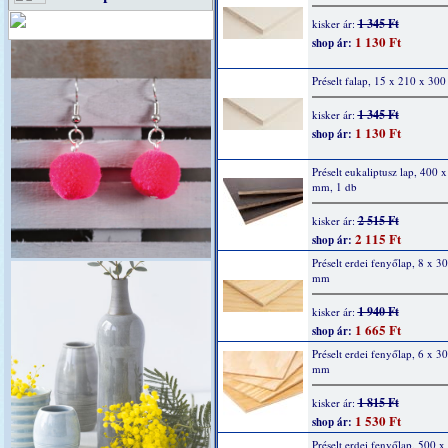
1 345 Ft
kisker ár:
1 130 Ft
shop ár:
Préselt falap, 15 x 210 x 30
1 345 Ft
kisker ár:
1 130 Ft
shop ár:
Préselt eukaliptusz lap, 400 
mm, 1 db
2 515 Ft
kisker ár:
2 115 Ft
shop ár:
Préselt erdei fenyőlap, 8 x 3
mm
1 940 Ft
kisker ár:
1 665 Ft
shop ár:
Préselt erdei fenyőlap, 6 x 3
mm
1 815 Ft
kisker ár:
1 530 Ft
shop ár:
Préselt erdei fenyőlap, 500 x