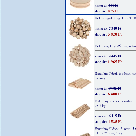
650 Ft
kisker ár:
475 Ft
shop ár:
Fa korongok 2 kg, kb.ø 3 - 
7 340 Ft
kisker ár:
5 820 Ft
shop ár:
Fa button, kb.ø 25 mm, natú
2 445 Ft
kisker ár:
1 965 Ft
shop ár:
Erdeifenyőlécek és rúdak, ta
csomag
9 785 Ft
kisker ár:
6 400 Ft
shop ár:
Erdeifenyő, lécek és rúdak II.
kb.2 kg
6 115 Ft
kisker ár:
4 525 Ft
shop ár:
Erdeifenyő lécek, 2. oszt., 
- 10 x 25 mm, 2 kg