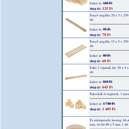
160 Ft
kisker ár:
125 Ft
shop ár:
Fenyő szegőléc 20 x 5 x 25
db
95 Ft
kisker ár:
70 Ft
shop ár:
Fenyő szegőléc 15 x 5 x 25
db
80 Ft
kisker ár:
60 Ft
shop ár:
Faléc 2 vájattall, kb. 50 x 4 
db
810 Ft
kisker ár:
645 Ft
shop ár:
Fakockák és trapézok, 1 dara
1 740 Ft
kisker ár:
1 485 Ft
shop ár:
Fa zoknipersely korong, kb.
mm, rés kb.40 x 5 mm, 1 db