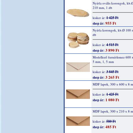
Nyírfa ovális korongok, kb.
210 mm, 1 db
1 425 Ft
kisker ár:
955 Ft
shop ár:
Nyírfa korongok, kb.Ø 100 
db
4 515 Ft
kisker ár:
3 890 Ft
shop ár:
Modellező furnérlemez 600 
5 mm, 1, 5 mm
3 845 Ft
kisker ár:
3 265 Ft
shop ár:
MDF lapok, 300 x 600 x 8 
1 425 Ft
kisker ár:
1 080 Ft
shop ár:
MDF lapok, 300 x 210 x 8 
580 Ft
kisker ár:
485 Ft
shop ár: