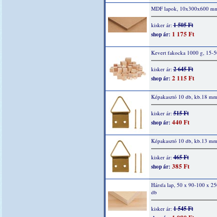
MDF lapok, 10x300x600 m
1 505 Ft
kisker ár:
1 175 Ft
shop ár:
Kevert fakocka 1000 g, 15-
2 645 Ft
kisker ár:
2 115 Ft
shop ár:
Képakasztó 10 db, kb.18 m
515 Ft
kisker ár:
440 Ft
shop ár:
Képakasztó 10 db, kb.13 m
465 Ft
kisker ár:
385 Ft
shop ár:
Hársfa lap, 50 x 90-100 x 2
db
1 545 Ft
kisker ár: