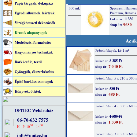
Papír tárgyak, dekupázs
Egyedi albumok, kártyák
Virágkötészeti dekorációk
Kreatív alapanyagok
Az alk
Modellezés, formaöntés
Préselt falapok, kb.1 m²
Hagyományos technikák
8 385 Ft
kisker ár:
Barkácsfilc, textil
7 040 Ft
shop ár:
Gyöngyök, ékszerkészítés
Préselt falap, 5 x 210 x 300
Építő barkács csomagok
580 Ft
kisker ár:
Könyvek, ötletek
485 Ft
shop ár:
Préselt falap, 4 x 300 x 600
OPITEC Webáruház
1 580 Ft
kisker ár:
06-70-632 7575
1 330 Ft
shop ár:
00
00
H - P: 10
- 14
Préselt falap, 3 x 300 x 600
info@opitec.hu