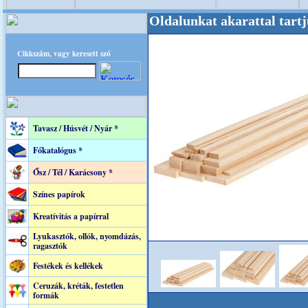
e! +++++++ Oldalunkat akarattal tartjuk "Old
Cikkszám, vagy keresett szó
Tavasz / Húsvét / Nyár *
Főkatalógus *
Ősz / Tél / Karácsony *
Színes papírok
Kreatívitás a papírral
Lyukasztók, ollók, nyomdázás,
ragasztók
Festékek és kellékek
Ceruzák, kréták, festetlen
formák