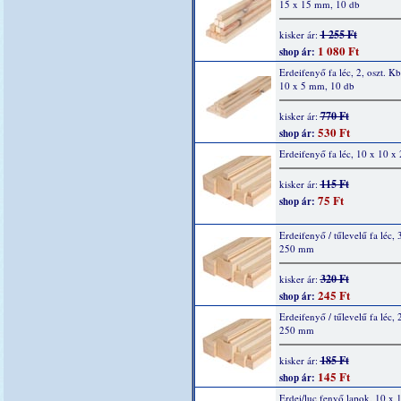
15 x 15 mm, 10 db
1 255 Ft
kisker ár:
1 080 Ft
shop ár:
Erdeifenyő fa léc, 2, oszt. K
10 x 5 mm, 10 db
770 Ft
kisker ár:
530 Ft
shop ár:
Erdeifenyő fa léc, 10 x 10 
115 Ft
kisker ár:
75 Ft
shop ár:
Erdeifenyő / tűlevelű fa léc, 
250 mm
320 Ft
kisker ár:
245 Ft
shop ár:
Erdeifenyő / tűlevelű fa léc, 
250 mm
185 Ft
kisker ár:
145 Ft
shop ár:
Erdei/luc fenyő lapok, 10 x