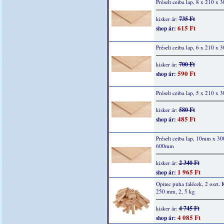
Préselt ceiba lap, 8 x 210 x
735 Ft
kisker ár:
615 Ft
shop ár:
Préselt ceiba lap, 6 x 210 x
700 Ft
kisker ár:
590 Ft
shop ár:
Préselt ceiba lap, 5 x 210 x
580 Ft
kisker ár:
485 Ft
shop ár:
Préselt ceiba lap, 10mm x 
600mm
2 340 Ft
kisker ár:
1 965 Ft
shop ár:
Opitec puha falécek, 2 oszt. 
250 mm, 2, 5 kg
4 745 Ft
kisker ár:
4 085 Ft
shop ár: