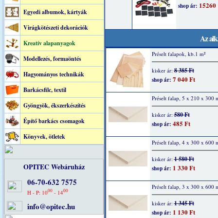
Egyedi albumok, kártyák
Virágkötészeti dekorációk
Az alk
Kreatív alapanyagok
Préselt falapok, kb.1 m²
Modellezés, formaöntés
8 385 Ft
kisker ár:
Hagyományos technikák
7 040 Ft
shop ár:
Barkácsfilc, textil
Préselt falap, 5 x 210 x 300
Gyöngyök, ékszerkészítés
580 Ft
kisker ár:
Építő barkács csomagok
485 Ft
shop ár:
Könyvek, ötletek
Préselt falap, 4 x 300 x 600
1 580 Ft
kisker ár:
OPITEC Webáruház
1 330 Ft
shop ár:
06-70-632 7575
Préselt falap, 3 x 300 x 600
00
00
H - P: 10
- 14
1 345 Ft
kisker ár:
info@opitec.hu
1 130 Ft
shop ár: