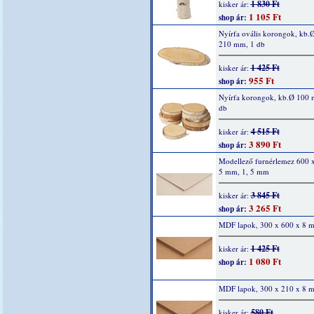
1 830 Ft
kisker ár:
1 105 Ft
shop ár:
Nyírfa ovális korongok, kb.
210 mm, 1 db
1 425 Ft
kisker ár:
955 Ft
shop ár:
Nyírfa korongok, kb.Ø 100 
db
4 515 Ft
kisker ár:
3 890 Ft
shop ár:
Modellező furnérlemez 600 
5 mm, 1, 5 mm
3 845 Ft
kisker ár:
3 265 Ft
shop ár:
MDF lapok, 300 x 600 x 8 
1 425 Ft
kisker ár:
1 080 Ft
shop ár:
MDF lapok, 300 x 210 x 8 
580 Ft
kisker ár: