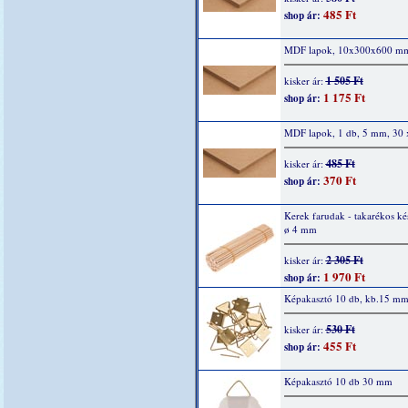
485 Ft
shop ár:
MDF lapok, 10x300x600 m
1 505 Ft
kisker ár:
1 175 Ft
shop ár:
MDF lapok, 1 db, 5 mm, 30 
485 Ft
kisker ár:
370 Ft
shop ár:
Kerek farudak - takarékos kés
ø 4 mm
2 305 Ft
kisker ár:
1 970 Ft
shop ár:
Képakasztó 10 db, kb.15 m
530 Ft
kisker ár:
455 Ft
shop ár:
Képakasztó 10 db 30 mm