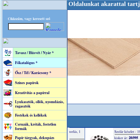
e! +++++++ Oldalunkat akarattal tartjuk "Old
Cikkszám, vagy keresett szó
Tavasz / Húsvét / Nyár *
Főkatalógus *
Ősz / Tél / Karácsony *
Színes papírok
Kreatívitás a papírral
Lyukasztók, ollók, nyomdázás,
ragasztók
Festékek és kellékek
Ceruzák, kréták, festetlen
formák
Papír tárgyak, dekupázs