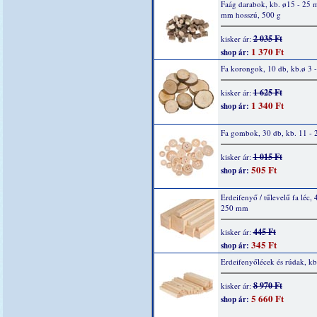
Faág darabok, kb. ø15 - 25 
mm hosszú, 500 g
2 035 Ft
kisker ár:
1 370 Ft
shop ár:
Fa korongok, 10 db, kb.ø 3 
1 625 Ft
kisker ár:
1 340 Ft
shop ár:
Fa gombok, 30 db, kb. 11 -
1 015 Ft
kisker ár:
505 Ft
shop ár:
Erdeifenyő / tűlevelű fa léc, 
250 mm
445 Ft
kisker ár:
345 Ft
shop ár:
Erdeifenyőlécek és rúdak, kb
8 970 Ft
kisker ár:
5 660 Ft
shop ár: