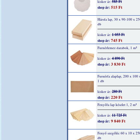
585 Ft
kisker ár:
515 Ft
shop ár:
Hársfa lap, 30 x 90-100 x 2
db
1 055 Ft
kisker ár:
745 Ft
shop ár:
Furnérlemez darabok, 1 m²
4 890 Ft
kisker ár:
3 830 Ft
shop ár:
Furnérfa alaplap, 200 x 100
1 db
280 Ft
kisker ár:
220 Ft
shop ár:
Fenyőfa lap készlet 1, 2 m²
11 725 Ft
kisker ár:
9 840 Ft
shop ár:
Fenyő szegőléc 60 x 10 x 2
db