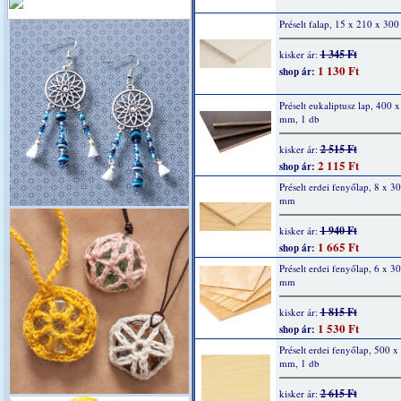
Préselt falap, 15 x 210 x 30
1 345 Ft
kisker ár:
1 130 Ft
shop ár:
Préselt eukaliptusz lap, 400 
mm, 1 db
2 515 Ft
kisker ár:
2 115 Ft
shop ár:
Préselt erdei fenyőlap, 8 x 3
mm
1 940 Ft
kisker ár:
1 665 Ft
shop ár:
Préselt erdei fenyőlap, 6 x 3
mm
1 815 Ft
kisker ár:
1 530 Ft
shop ár:
Préselt erdei fenyőlap, 500 x
mm, 1 db
2 615 Ft
kisker ár: