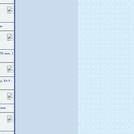
mm
 250 mm, 1
kg, kb.4 -
3 mm