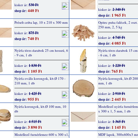
530 Ft
kisker ár:
2 340 Ft
kisker ár:
440 Ft
shop ár:
1 965 Ft
shop ár:
Préselt ceiba lap, 10 x 210 x 300 mm
Opitec puha falécek, 2 oszt.
250 mm, 2, 5 kg
875 Ft
kisker ár:
4 745 Ft
kisker ár:
740 Ft
shop ár:
4 085 Ft
shop ár:
Nyírfa törzs darabok 25 cm hosszú, 6
Nyírfa törzs darabok 15 cm
- 9 cm, 1 db
- 6 cm, 1 db
1 830 Ft
1 220 Ft
kisker ár:
kisker ár:
1 105 Ft
765 Ft
shop ár:
shop ár:
Nyírfa ovális korongok, kb.Ø 170 -
Nyírfa korongok, kb.Ø 200
210 mm, 1 db
mm, 1 db
1 425 Ft
2 910 Ft
kisker ár:
kisker ár:
955 Ft
2 445 Ft
shop ár:
shop ár:
Nyírfa korongok, kb.Ø 100 mm, 10
Modellező nyírfa furnérle
db
x 300 x 1, 5 mm, 1 db
4 515 Ft
1 365 Ft
kisker ár:
kisker ár:
3 890 Ft
1 145 Ft
shop ár:
shop ár:
Modellező furnérlemez 600 x 300 x1,
MDF lapok, 300x600x3 m