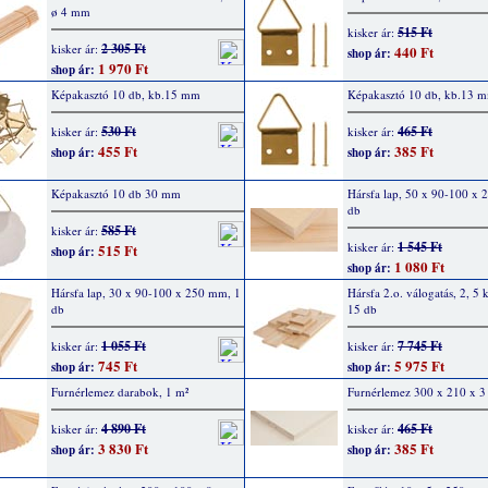
ø 4 mm
515 Ft
kisker ár:
2 305 Ft
kisker ár:
440 Ft
shop ár:
1 970 Ft
shop ár:
Képakasztó 10 db, kb.15 mm
Képakasztó 10 db, kb.13 
530 Ft
465 Ft
kisker ár:
kisker ár:
455 Ft
385 Ft
shop ár:
shop ár:
Képakasztó 10 db 30 mm
Hársfa lap, 50 x 90-100 x
db
585 Ft
kisker ár:
1 545 Ft
kisker ár:
515 Ft
shop ár:
1 080 Ft
shop ár:
Hársfa lap, 30 x 90-100 x 250 mm, 1
Hársfa 2.o. válogatás, 2, 5 
db
15 db
1 055 Ft
7 745 Ft
kisker ár:
kisker ár:
745 Ft
5 975 Ft
shop ár:
shop ár:
Furnérlemez darabok, 1 m²
Furnérlemez 300 x 210 x 
4 890 Ft
465 Ft
kisker ár:
kisker ár:
3 830 Ft
385 Ft
shop ár:
shop ár: