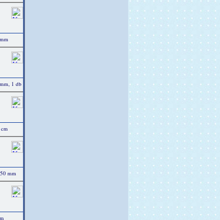
5 mm
 mm, 1 db
 cm
5-50 mm
mm