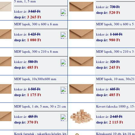
5 mm, 1, 5 mm
730 Ft
kisker ár:
3 845 Ft
kisker ár:
520 Ft
shop ár:
3 265 Ft
shop ár:
MDF lapok, 300 x 600 x 8 mm
MDF lapok, 300 x 600 x 
1 425 Ft
1 160 Ft
kisker ár:
kisker ár:
1 080 Ft
980 Ft
shop ár:
shop ár:
MDF lapok, 300 x 210 x 8 mm
MDF lapok, 300 x 210 x 3
580 Ft
320 Ft
kisker ár:
kisker ár:
485 Ft
245 Ft
shop ár:
shop ár:
MDF lapok, 10x300x600 mm
MDF lapok, 10 mm, 30x21
1 505 Ft
605 Ft
kisker ár:
kisker ár:
1 175 Ft
485 Ft
shop ár:
shop ár:
MDF lapok, 1 db, 5 mm, 30 x 21 cm
Kevert fakocka 1000 g, 1
485 Ft
2 645 Ft
kisker ár:
kisker ár:
370 Ft
2 115 Ft
shop ár:
shop ár:
Kerek farudak - takarékos készlet, kb.
Képakasztó 10 db, kb.18 