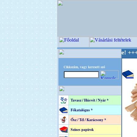
OPITEC - A Kreatív Világ Mestere! +++++++ Ol
Cikkszám, vagy keresett szó
Tavasz / Húsvét / Nyár *
Főkatalógus *
Ősz / Tél / Karácsony *
Színes papírok