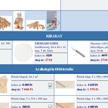
KIRAKAT
Az alkategória többi terméke
Préselt falapok, kb.1 m²
Préselt falap, 5 x 300 x 6
8 385 Ft
1 635 Ft
kisker ár:
kisker ár:
7 040 Ft
1 370 Ft
shop ár:
shop ár:
Préselt falap, 5 x 210 x 300 mm
Préselt falap, 4 x 300 x 6
580 Ft
1 405 Ft
kisker ár:
kisker ár: