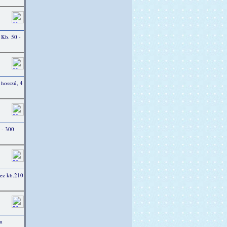
 Kb. 50 -
 hosszú, 4
 - 300
mez kb.210
m