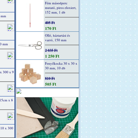
Fém másodperc
mutató, piros eloxiert,
152 mm, 1 db
00 mm
405 Ft
170 Ft
Olló, háztartási és
varró, 150 mm
300 mm
2 035 Ft
1 250 Ft
Fenyőkocka 30 x 30 x
30 mm, 10 db
 x 300 x 9
810 Ft
505 Ft
 15cm x 8
 210 x 300