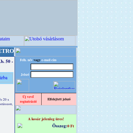
designba!
+++++++ OPITEC - A Kreatív Világ Me
Felh. név
vagy
e-mail cím
b. 50 -
Jelszó
Új vevő
Elfelejtett jelszó
és 20 x
regisztráció
rtírozott,
A kosár jelenleg üres!
Összeg:
0 Ft