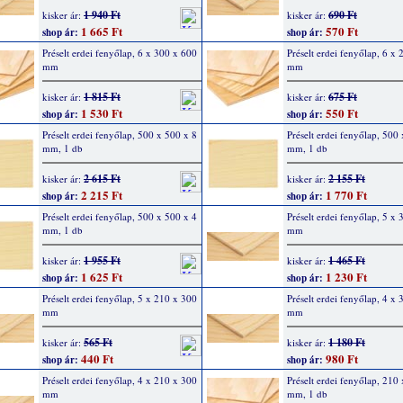
1 940 Ft
690 Ft
kisker ár:
kisker ár:
1 665 Ft
570 Ft
shop ár:
shop ár:
Préselt erdei fenyőlap, 6 x 300 x 600
Préselt erdei fenyőlap, 6 x
mm
mm
1 815 Ft
675 Ft
kisker ár:
kisker ár:
1 530 Ft
550 Ft
shop ár:
shop ár:
Préselt erdei fenyőlap, 500 x 500 x 8
Préselt erdei fenyőlap, 500
mm, 1 db
mm, 1 db
2 615 Ft
2 155 Ft
kisker ár:
kisker ár:
2 215 Ft
1 770 Ft
shop ár:
shop ár:
Préselt erdei fenyőlap, 500 x 500 x 4
Préselt erdei fenyőlap, 5 x
mm, 1 db
mm
1 955 Ft
1 465 Ft
kisker ár:
kisker ár:
1 625 Ft
1 230 Ft
shop ár:
shop ár:
Préselt erdei fenyőlap, 5 x 210 x 300
Préselt erdei fenyőlap, 4 x
mm
mm
565 Ft
1 180 Ft
kisker ár:
kisker ár:
440 Ft
980 Ft
shop ár:
shop ár:
Préselt erdei fenyőlap, 4 x 210 x 300
Préselt erdei fenyőlap, 210
mm
mm, 1 db