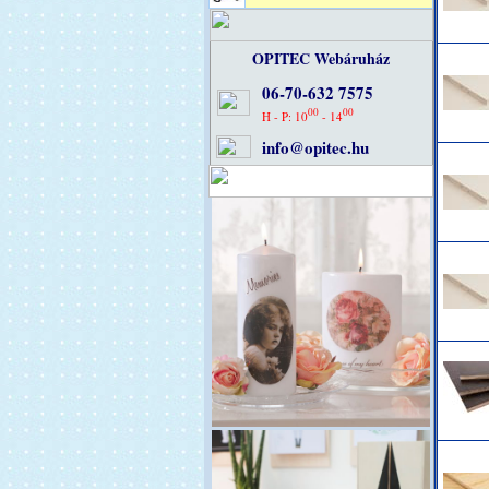
OPITEC Webáruház
06-70-632 7575
00
00
H - P: 10
- 14
info@opitec.hu