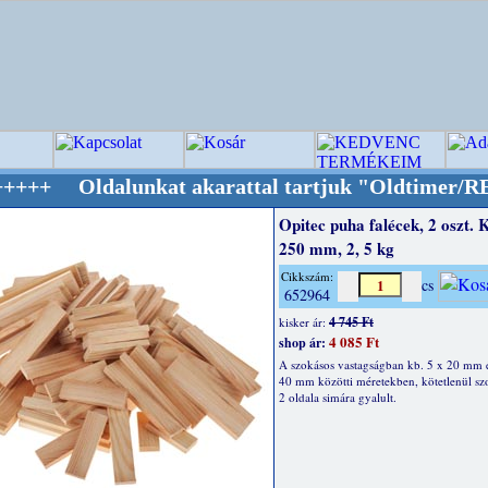
dalunkat akarattal tartjuk "Oldtimer/RETRO" 
Opitec puha falécek, 2 oszt. K
250 mm, 2, 5 kg
Cikkszám:
cs
652964
4 745 Ft
kisker ár:
4 085 Ft
shop ár:
A szokásos vastagságban kb. 5 x 20 mm 
40 mm közötti méretekben, kötetlenül szo
2 oldala simára gyalult.