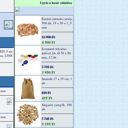
Ugrás a kosár oldalára
Eredeti cidrusfa cserép,
500 db, 19 x 30 x 1, 5
mm
11 900 Ft
4 500 Ft
Ecsettartó tölcséres
tetővel, kb. Ø 70 x 90
mm, 12 db
7 795 Ft
3 950 Ft
Jutazsák 17 x 25 cm, 1
db
00 mm
810 Ft
455 Ft
Sárgaréz csengők, 100
db
00 mm
7 745 Ft
5 195 Ft