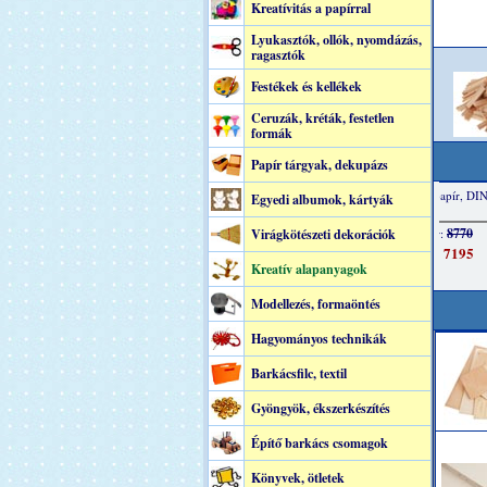
Kreatívitás a papírral
Lyukasztók, ollók, nyomdázás,
ragasztók
Festékek és kellékek
Ceruzák, kréták, festetlen
formák
Papír tárgyak, dekupázs
Egyedi albumok, kártyák
Virágkötészeti dekorációk
Kreatív alapanyagok
Modellezés, formaöntés
Hagyományos technikák
Barkácsfilc, textil
Gyöngyök, ékszerkészítés
Építő barkács csomagok
Könyvek, ötletek