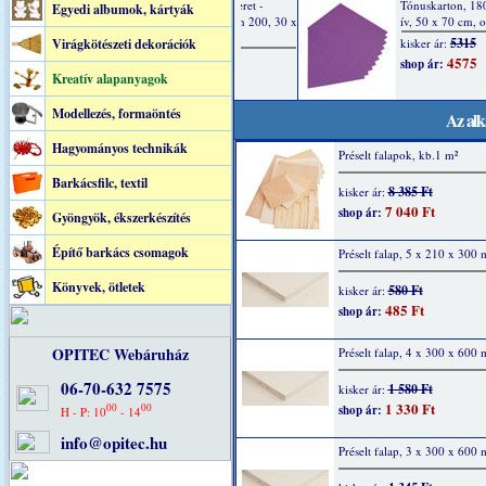
Egyedi albumok, kártyák
Virágkötészeti dekorációk
Kreatív alapanyagok
Modellezés, formaöntés
Az alk
Hagyományos technikák
Préselt falapok, kb.1 m²
Barkácsfilc, textil
8 385 Ft
kisker ár:
7 040 Ft
shop ár:
Gyöngyök, ékszerkészítés
Építő barkács csomagok
Préselt falap, 5 x 210 x 300
Könyvek, ötletek
580 Ft
kisker ár:
485 Ft
shop ár:
OPITEC Webáruház
Préselt falap, 4 x 300 x 600
06-70-632 7575
1 580 Ft
kisker ár:
1 330 Ft
00
00
shop ár:
H - P: 10
- 14
info@opitec.hu
Préselt falap, 3 x 300 x 600