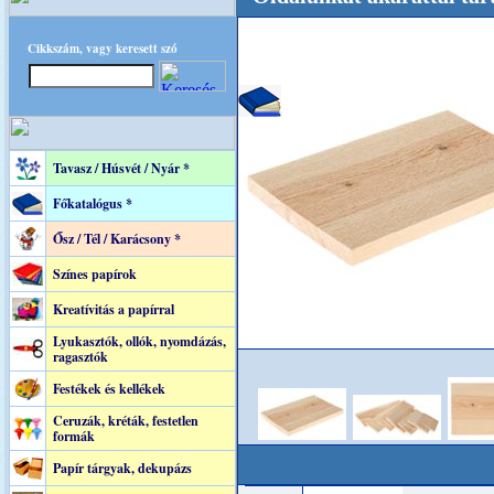
Cikkszám, vagy keresett szó
Tavasz / Húsvét / Nyár *
Főkatalógus *
Ősz / Tél / Karácsony *
Színes papírok
Kreatívitás a papírral
Lyukasztók, ollók, nyomdázás,
ragasztók
Festékek és kellékek
Ceruzák, kréták, festetlen
formák
Papír tárgyak, dekupázs