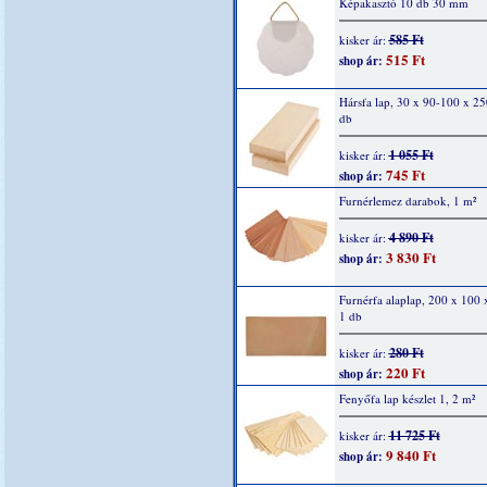
Képakasztó 10 db 30 mm
585 Ft
kisker ár:
515 Ft
shop ár:
Hársfa lap, 30 x 90-100 x 2
db
1 055 Ft
kisker ár:
745 Ft
shop ár:
Furnérlemez darabok, 1 m²
4 890 Ft
kisker ár:
3 830 Ft
shop ár:
Furnérfa alaplap, 200 x 100
1 db
280 Ft
kisker ár:
220 Ft
shop ár:
Fenyőfa lap készlet 1, 2 m²
11 725 Ft
kisker ár:
9 840 Ft
shop ár: