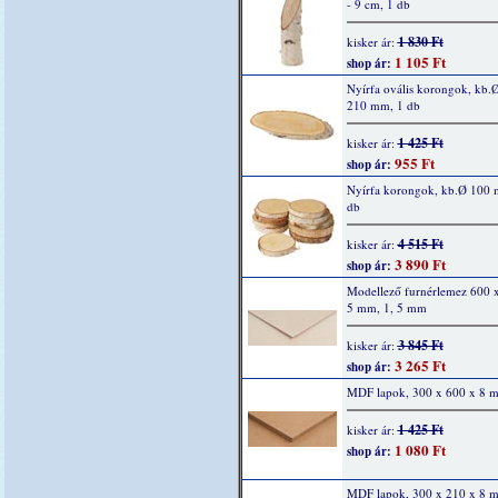
- 9 cm, 1 db
1 830 Ft
kisker ár:
1 105 Ft
shop ár:
Nyírfa ovális korongok, kb.
210 mm, 1 db
1 425 Ft
kisker ár:
955 Ft
shop ár:
Nyírfa korongok, kb.Ø 100 
db
4 515 Ft
kisker ár:
3 890 Ft
shop ár:
Modellező furnérlemez 600 
5 mm, 1, 5 mm
3 845 Ft
kisker ár:
3 265 Ft
shop ár:
MDF lapok, 300 x 600 x 8 
1 425 Ft
kisker ár:
1 080 Ft
shop ár:
MDF lapok, 300 x 210 x 8 