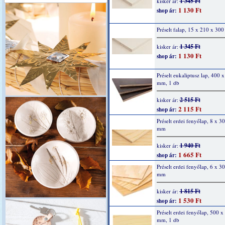
1 345 Ft
kisker ár:
1 130 Ft
shop ár:
Préselt falap, 15 x 210 x 30
1 345 Ft
kisker ár:
1 130 Ft
shop ár:
Préselt eukaliptusz lap, 400 
mm, 1 db
2 515 Ft
kisker ár:
2 115 Ft
shop ár:
Préselt erdei fenyőlap, 8 x 3
mm
1 940 Ft
kisker ár:
1 665 Ft
shop ár:
Préselt erdei fenyőlap, 6 x 3
mm
1 815 Ft
kisker ár:
1 530 Ft
shop ár:
Préselt erdei fenyőlap, 500 x
mm, 1 db