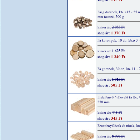
shop ár:
Faág darabok, kb. ø15 - 25 
mm hosszú, 500 g
2 035 Ft
kisker ár:
1 370 Ft
shop ár:
Fa korongok, 10 db, kb.ø 3 
1 625 Ft
kisker ár:
1 340 Ft
shop ár:
Fa gombok, 30 db, kb. 11 -
1 015 Ft
kisker ár:
505 Ft
shop ár:
Erdeifenyő / tűlevelű fa léc, 
250 mm
445 Ft
kisker ár:
345 Ft
shop ár:
Erdeifenyőlécek és rúdak, kb
8 970 Ft
kisker ár: