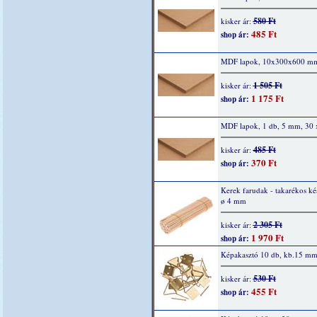
580 Ft
kisker ár:
485 Ft
shop ár:
MDF lapok, 10x300x600 m
1 505 Ft
kisker ár:
1 175 Ft
shop ár:
MDF lapok, 1 db, 5 mm, 30 
485 Ft
kisker ár:
370 Ft
shop ár:
Kerek farudak - takarékos kés
ø 4 mm
2 305 Ft
kisker ár:
1 970 Ft
shop ár:
Képakasztó 10 db, kb.15 m
530 Ft
kisker ár:
455 Ft
shop ár: