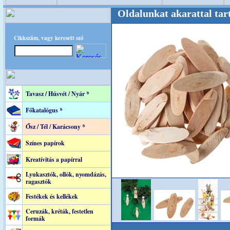
ere! +++++++ Oldalunkat akarattal tartjuk "O
Cikkszám, vagy keresett szó
Tavasz / Húsvét / Nyár *
Főkatalógus *
Ősz / Tél / Karácsony *
Színes papírok
Kreatívitás a papírral
Lyukasztók, ollók, nyomdázás,
ragasztók
Festékek és kellékek
Ceruzák, kréták, festetlen
formák