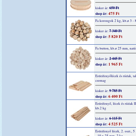
650 Ft
kisker ár:
475 Ft
shop ár:
Fa korongok 2 kg, kb.ø 3 - 
7 340 Ft
kisker ár:
5 820 Ft
shop ár:
Fa button, kb.ø 25 mm, natú
2 445 Ft
kisker ár:
1 965 Ft
shop ár:
Erdeifenyőlécek és rúdak, t
csomag
9 785 Ft
kisker ár:
6 400 Ft
shop ár:
Erdeifenyő, lécek és rúdak II
kb.2 kg
6 115 Ft
kisker ár:
4 525 Ft
shop ár:
Erdeifenyő lécek, 2. oszt., 
- 10 x 25 mm, 2 kg