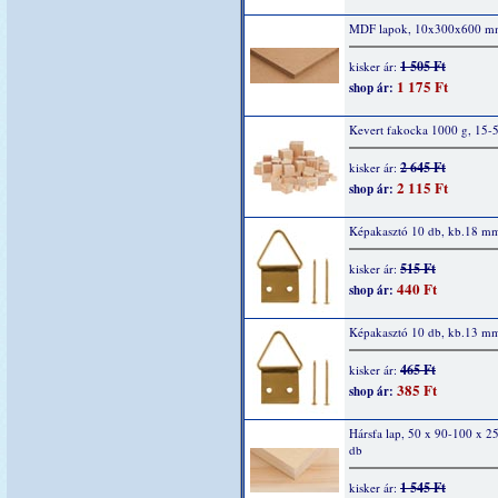
MDF lapok, 10x300x600 
1 505 Ft
kisker ár:
1 175 Ft
shop ár:
Kevert fakocka 1000 g, 15
2 645 Ft
kisker ár:
2 115 Ft
shop ár:
Képakasztó 10 db, kb.18 m
515 Ft
kisker ár:
440 Ft
shop ár:
Képakasztó 10 db, kb.13 m
465 Ft
kisker ár:
385 Ft
shop ár:
Hársfa lap, 50 x 90-100 x 
db
1 545 Ft
kisker ár: