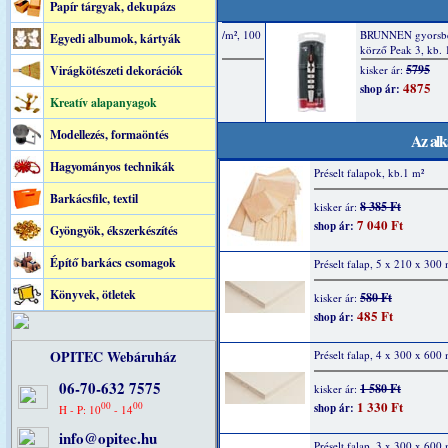
Papír tárgyak, dekupázs
Egyedi albumok, kártyák
Virágkötészeti dekorációk
Kreatív alapanyagok
Modellezés, formaöntés
Az alk
Hagyományos technikák
Préselt falapok, kb.1 m²
Barkácsfilc, textil
8 385 Ft
kisker ár:
7 040 Ft
shop ár:
Gyöngyök, ékszerkészítés
Építő barkács csomagok
Préselt falap, 5 x 210 x 30
Könyvek, ötletek
580 Ft
kisker ár:
485 Ft
shop ár:
OPITEC Webáruház
Préselt falap, 4 x 300 x 60
06-70-632 7575
1 580 Ft
kisker ár:
1 330 Ft
00
00
shop ár:
H - P: 10
- 14
info@opitec.hu
Préselt falap, 3 x 300 x 60