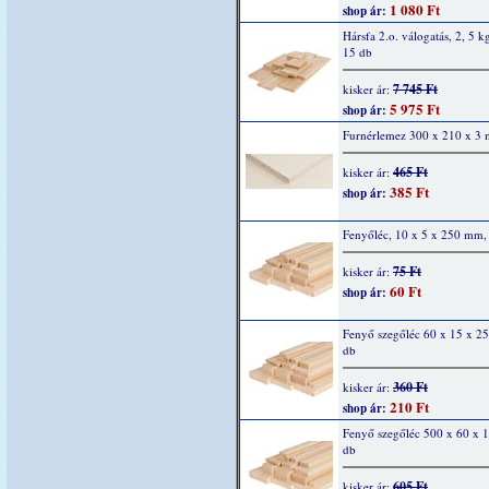
1 080 Ft
shop ár:
Hársfa 2.o. válogatás, 2, 5 k
15 db
7 745 Ft
kisker ár:
5 975 Ft
shop ár:
Furnérlemez 300 x 210 x 3
465 Ft
kisker ár:
385 Ft
shop ár:
Fenyőléc, 10 x 5 x 250 mm,
75 Ft
kisker ár:
60 Ft
shop ár:
Fenyő szegőléc 60 x 15 x 2
db
360 Ft
kisker ár:
210 Ft
shop ár:
Fenyő szegőléc 500 x 60 x 
db
605 Ft
kisker ár: