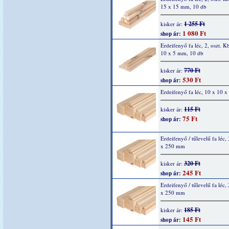
15 x 15 mm, 10 db
1 255 Ft
kisker ár:
1 080 Ft
shop ár:
Erdeifenyő fa léc, 2, oszt. K
10 x 5 mm, 10 db
770 Ft
kisker ár:
530 Ft
shop ár:
Erdeifenyő fa léc, 10 x 10 
115 Ft
kisker ár:
75 Ft
shop ár:
Erdeifenyő / tűlevelű fa léc,
x 250 mm
320 Ft
kisker ár:
245 Ft
shop ár:
Erdeifenyő / tűlevelű fa léc,
x 250 mm
185 Ft
kisker ár:
145 Ft
shop ár: