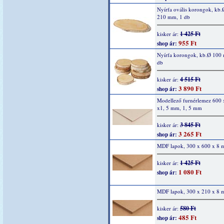
Nyírfa ovális korongok, kb.
210 mm, 1 db
1 425 Ft
kisker ár:
955 Ft
shop ár:
Nyírfa korongok, kb.Ø 100
db
4 515 Ft
kisker ár:
3 890 Ft
shop ár:
Modellező furnérlemez 600 
x1, 5 mm, 1, 5 mm
3 845 Ft
kisker ár:
3 265 Ft
shop ár:
MDF lapok, 300 x 600 x 8
1 425 Ft
kisker ár:
1 080 Ft
shop ár:
MDF lapok, 300 x 210 x 8
580 Ft
kisker ár:
485 Ft
shop ár: