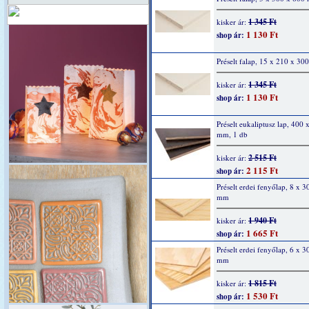
1 345 Ft
kisker ár:
1 130 Ft
shop ár:
Préselt falap, 15 x 210 x 3
1 345 Ft
kisker ár:
1 130 Ft
shop ár:
Préselt eukaliptusz lap, 400 
mm, 1 db
2 515 Ft
kisker ár:
2 115 Ft
shop ár:
Préselt erdei fenyőlap, 8 x 
mm
1 940 Ft
kisker ár:
1 665 Ft
shop ár:
Préselt erdei fenyőlap, 6 x 
mm
1 815 Ft
kisker ár:
1 530 Ft
shop ár: