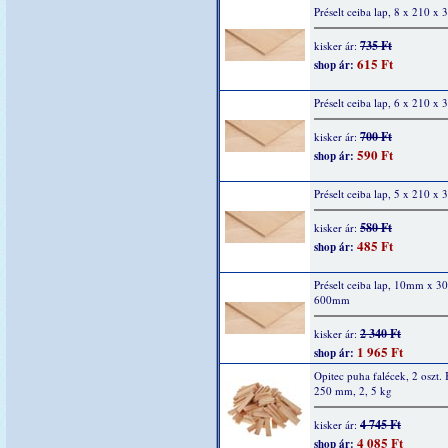
Préselt ceiba lap, 8 x 210 x
735 Ft
kisker ár:
615 Ft
shop ár:
Préselt ceiba lap, 6 x 210 x
700 Ft
kisker ár:
590 Ft
shop ár:
Préselt ceiba lap, 5 x 210 x
580 Ft
kisker ár:
485 Ft
shop ár:
Préselt ceiba lap, 10mm x 
600mm
2 340 Ft
kisker ár:
1 965 Ft
shop ár:
Opitec puha falécek, 2 oszt. 
250 mm, 2, 5 kg
4 745 Ft
kisker ár:
4 085 Ft
shop ár: