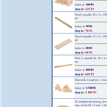
160 Ft
kisker ár:
125 Ft
shop ár:
Fenyő szegőléc 20 x 5 x 25
db
95 Ft
kisker ár:
70 Ft
shop ár:
Fenyő szegőléc 15 x 5 x 25
db
80 Ft
kisker ár:
60 Ft
shop ár:
Faléc 2 vájattall, kb. 50 x 4 
db
810 Ft
kisker ár:
645 Ft
shop ár:
Fakockák és trapézok, 1 dar
1 740 Ft
kisker ár:
1 485 Ft
shop ár:
Fa zoknipersely korong, kb.
mm, rés kb.40 x 5 mm, 1 db