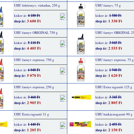
UHU fehérenyv, vízhatlan, 250 g
UHU faenyv, 75 g
4 180 Ft
1 580 Ft
kisker ár:
kisker ár:
3 600 Ft
1 330 Ft
shop ár:
shop ár:
UHU faenyv ORIGINAL 750 g
UHU faenyv ORIGINAL 25
5 110 Ft
3 045 Ft
kisker ár:
kisker ár:
4 405 Ft
2 555 Ft
shop ár:
shop ár:
UHU faenyv expressz, 750 g
UHU faenyv expressz, 75 g
6 040 Ft
1 940 Ft
kisker ár:
kisker ár:
5 070 Ft
1 620 Ft
shop ár:
shop ár:
UHU faenyv expressz, 250 g
UHU Extra ragasztó 125 g
3 460 Ft
3 345 Ft
kisker ár:
kisker ár:
2 905 Ft
2 805 Ft
shop ár:
shop ár:
UHU Extra ragasztó 31 g
UHU barkácsragasztó 90 g
1 440 Ft
2 495 Ft
kisker ár:
kisker ár:
1 205 Ft
2 150 Ft
shop ár:
shop ár: