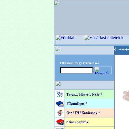
TEC - A Kreatív Világ Mestere! +++++++ Oldal
Cikkszám, vagy keresett szó
Tavasz / Húsvét / Nyár *
Főkatalógus *
Ősz / Tél / Karácsony *
Színes papírok