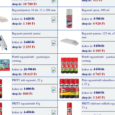
shop ár:
10 780 Ft
shop ár:
Ragasztópatron 10 db, 11 x 200 mm
Ragasztó spray, 400 ml
1 625 Ft
5 705 Ft
kisker ár:
kisker ár:
1 340 Ft
4 920 Ft
shop ár:
shop ár:
Ragasztó pisztoly junior
Ragasztó patron, 125 db, ø
mm
2 685 Ft
kisker ár:
5 870 Ft
kisker ár:
2 255 Ft
shop ár:
4 105 Ft
shop ár:
Pritt® ragasztóstift - gazdaságos
Pritt® ragasztóstift - gazda
csomag,
csomag
21 790 Ft
5 575 Ft
kisker ár:
kisker ár:
18 615 Ft
4 765 Ft
shop ár:
shop ár:
PRITT stift ragasztó, 22 g
Pritt ragasztóstift takaréko
x 22 g
1 000 Ft
kisker ár:
3 865 Ft
kisker ár:
840 Ft
shop ár:
3 245 Ft
shop ár:
PRITT ragasztóstift 43g
PRITT oldószer nélküli ragas
11 g
1 470 Ft
kisker ár: