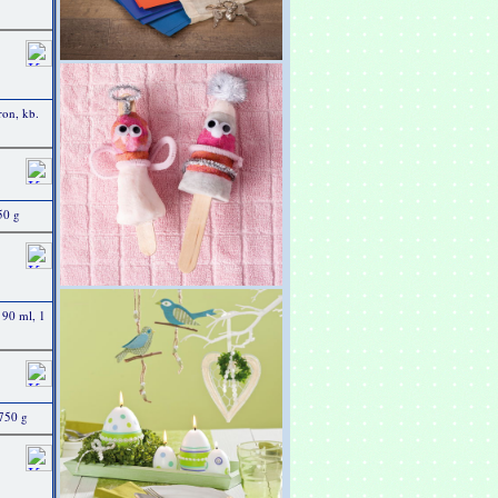
on, kb.
50 g
 90 ml, 1
 750 g