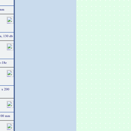
 mm
m, 130 db
p-18e
1 x 200
 100 mm