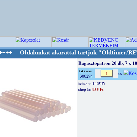
unkat akarattal tartjuk "Oldtimer/RETRO" des
Ragasztópatron 20 db, 7 x 
Cikkszám:
cs
300294
1 135 Ft
kisker ár:
955 Ft
shop ár: