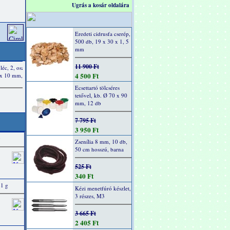
Ugrás a kosár oldalára
Eredeti cidrusfa cserép,
500 db, 19 x 30 x 1, 5
mm
11 900 Ft
4 500 Ft
Ecsettartó tölcséres
tetővel, kb. Ø 70 x 90
mm, 12 db
7 795 Ft
3 950 Ft
g
Zsenília 8 mm, 10 db,
50 cm hosszú, barna
525 Ft
340 Ft
21 g
Kézi menetfúró készlet,
3 részes, M3
3 665 Ft
2 405 Ft