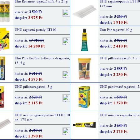
Uhu Renature ragasztó stift, 4 x 21 g
UHU ragasztópatron LT110,
175 mm
3 500 Ft
kisker ár:
3 260 Ft
kisker ár:
2 975 Ft
shop ár:
1 910 Ft
shop ár:
UHU ragasztó pistoly LT110
Uhu Por ragasztó 40 g
17 010 Ft
2 875 Ft
kisker ár:
kisker ár:
14 280 Ft
2 410 Ft
shop ár:
shop ár:
Uhu Plus Endfest 2-K-epoxidragasztó,
UHU pillanatragasztó, 3 x 1
15, 5 g
2 585 Ft
kisker ár:
5 315 Ft
kisker ár:
2 230 Ft
shop ár:
4 575 Ft
shop ár:
UHU pillanatragasztó, 3 g
UHU papírmasé ragasztó, 2
2 520 Ft
1 590 Ft
kisker ár:
kisker ár:
2 115 Ft
1 370 Ft
shop ár:
shop ár:
UHU ovális ragasztópatron LT110, 10
UHU minden ragasztó erős
db, 175 mm
3 680 Ft
kisker ár:
2 360 Ft
kisker ár:
3 175 Ft
shop ár:
1 390 Ft
shop ár: