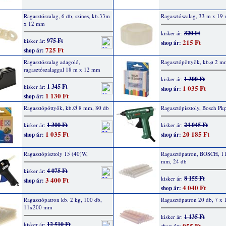
Ragasztószalag, 6 db, színes, kb.33m
Ragasztószalag, 33 m x 19
x 12 mm
320 Ft
kisker ár:
975 Ft
kisker ár:
215 Ft
shop ár:
725 Ft
shop ár:
Ragasztószalag adagoló,
Ragasztópöttyök, kb.ø 2 m
ragasztószalaggal 18 m x 12 mm
1 300 Ft
kisker ár:
1 345 Ft
kisker ár:
1 035 Ft
shop ár:
1 130 Ft
shop ár:
Ragasztópöttyök, kb.Ø 8 mm, 80 db
Ragasztópisztoly, Bosch Pk
1 300 Ft
24 045 Ft
kisker ár:
kisker ár:
1 035 Ft
20 185 Ft
shop ár:
shop ár:
Ragasztópisztoly 15 (40)W,
Ragasztópatron, BOSCH, 1
mm, 24 db
4 075 Ft
kisker ár:
8 155 Ft
kisker ár:
3 400 Ft
shop ár:
4 040 Ft
shop ár:
Ragasztópatron kb. 2 kg, 100 db,
Ragasztópatron 20 db, 7 x
11x200 mm
1 135 Ft
kisker ár:
12 510 Ft
kisker ár:
955 Ft