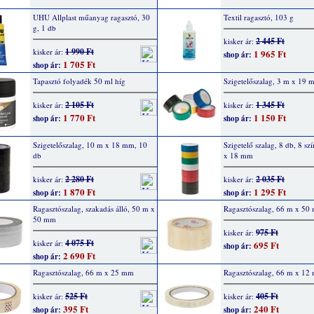
UHU Allplast műanyag ragasztó, 30
Textil ragasztó, 103 g
g, 1 db
2 445 Ft
kisker ár:
1 990 Ft
kisker ár:
1 965 Ft
shop ár:
1 705 Ft
shop ár:
Tapasztó folyadék 50 ml híg
Szigetelőszalag, 3 m x 19 
2 105 Ft
1 345 Ft
kisker ár:
kisker ár:
1 770 Ft
1 150 Ft
shop ár:
shop ár:
Szigetelőszalag, 10 m x 18 mm, 10
Szigetelő szalag, 8 db, 8 sz
db
x 18 mm
2 280 Ft
2 035 Ft
kisker ár:
kisker ár:
1 870 Ft
1 295 Ft
shop ár:
shop ár:
Ragasztószalag, szakadás álló, 50 m x
Ragasztószalag, 66 m x 50
50 mm
975 Ft
kisker ár:
4 075 Ft
kisker ár:
695 Ft
shop ár:
2 690 Ft
shop ár:
Ragasztószalag, 66 m x 25 mm
Ragasztószalag, 66 m x 12
525 Ft
405 Ft
kisker ár:
kisker ár:
395 Ft
240 Ft
shop ár:
shop ár: