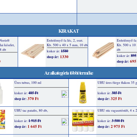
KIRAKAT
Az alkategória többi terméke
Üres tubus, 100 ml
UHU üres fürge flakon 35 
485 Ft
385 Ft
kisker ár:
kisker ár:
370 Ft
325 Ft
shop ár:
shop ár:
UHU tac patafix, 80 db,
UHU stic ragasztóstift, 4 x 
1 915 Ft
3 500 Ft
kisker ár:
kisker ár:
1 645 Ft
2 975 Ft
shop ár:
shop ár: