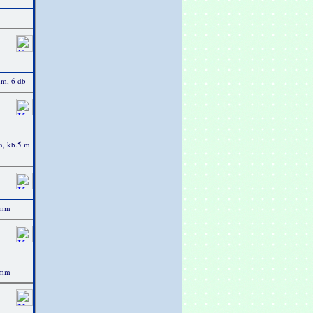
mm, 6 db
ín, kb.5 m
 mm
 mm