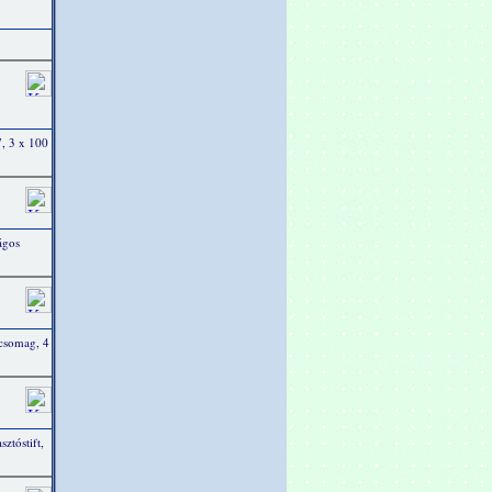
7, 3 x 100
ságos
s csomag, 4
ztóstift,