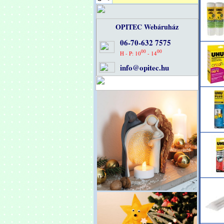
OPITEC Webáruház
06-70-632 7575
00
00
H - P: 10
- 14
info@opitec.hu