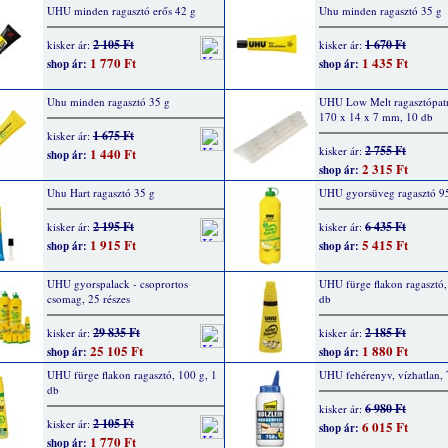
UHU minden ragasztó erős 42 g
Uhu minden ragasztó 35 g
2 105 Ft
1 670 Ft
kisker ár:
kisker ár:
1 770 Ft
1 435 Ft
shop ár:
shop ár:
Uhu minden ragasztó 35 g
UHU Low Melt ragasztópatr
170 x 14 x 7 mm, 10 db
1 675 Ft
kisker ár:
2 755 Ft
kisker ár:
1 440 Ft
shop ár:
2 315 Ft
shop ár:
Uhu Hart ragasztó 35 g
UHU gyorsüveg ragasztó 9
2 195 Ft
6 435 Ft
kisker ár:
kisker ár:
1 915 Ft
5 415 Ft
shop ár:
shop ár:
UHU gyorspalack - csoprortos
UHU fürge flakon ragasztó,
csomag, 25 részes
db
29 835 Ft
2 185 Ft
kisker ár:
kisker ár:
25 105 Ft
1 880 Ft
shop ár:
shop ár:
UHU fürge flakon ragasztó, 100 g, 1
UHU fehérenyv, vízhatlan,
db
6 980 Ft
kisker ár:
2 105 Ft
kisker ár:
6 015 Ft
shop ár:
1 770 Ft
shop ár: