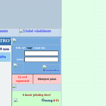
ignba!
+++++++ OPITEC - A Kreatív Világ Meste
Felh. név
vagy
e-mail cím
100 mm
Jelszó
Új vevő
Elfelejtett jelszó
regisztráció
A kosár jelenleg üres!
Összeg:
0 Ft