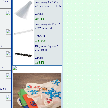
 16 db,
Acrylüveg 2 x 500 x
40 mm, színtelen, 1 db
485 Ft
290 Ft
Acrylüveg léc 15 x 15
x 245 mm, 1 db
1 925 Ft
1 370 Ft
 g
Fénydióda foglalat 5
mm, 10 db
445 Ft
165 Ft
5 g
 125 g