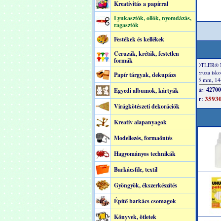
Kreatívitás a papírral
Lyukasztók, ollók, nyomdázás,
ragasztók
Festékek és kellékek
Ceruzák, kréták, festetlen
formák
Papír tárgyak, dekupázs
Egyedi albumok, kártyák
Virágkötészeti dekorációk
Kreatív alapanyagok
Modellezés, formaöntés
Hagyományos technikák
Barkácsfilc, textil
Gyöngyök, ékszerkészítés
Építő barkács csomagok
Könyvek, ötletek