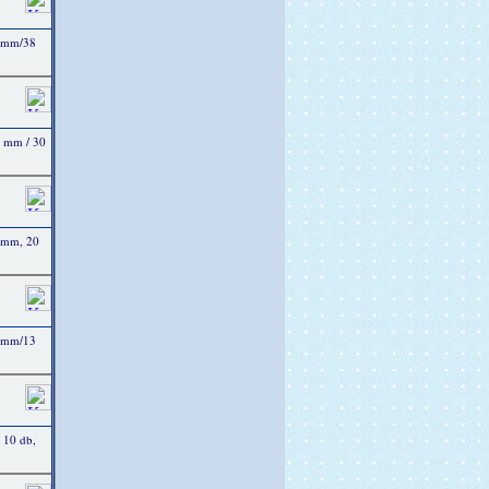
3 mm/38
4 mm / 30
 mm, 20
4 mm/13
 10 db,