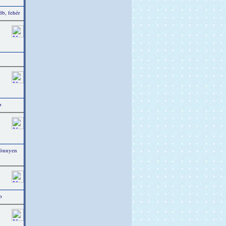
b, fehér
b
könnyen
b