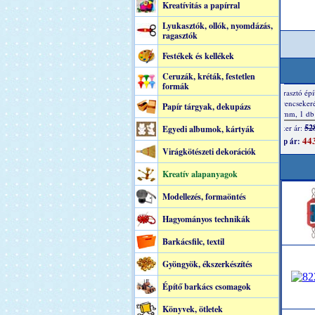
Kreatívitás a papírral
Lyukasztók, ollók, nyomdázás,
ragasztók
Festékek és kellékek
Ceruzák, kréták, festetlen
formák
Papír tárgyak, dekupázs
Egyedi albumok, kártyák
Virágkötészeti dekorációk
Kreatív alapanyagok
Modellezés, formaöntés
Hagyományos technikák
Barkácsfilc, textil
Gyöngyök, ékszerkészítés
Építő barkács csomagok
Könyvek, ötletek