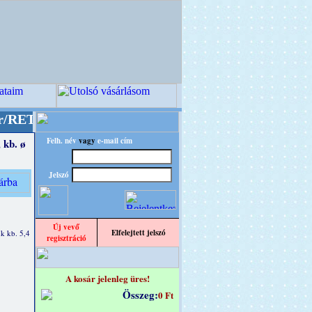
" designba!
+++++++ OPITEC - A Kreatív Világ 
Felh. név
vagy
e-mail cím
 kb. ø
Jelszó
Új vevő
Elfelejtett jelszó
k kb. 5,4
regisztráció
A kosár jelenleg üres!
Összeg:
0 Ft