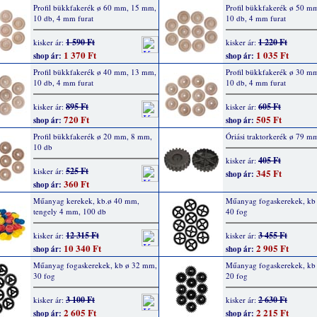
Profil bükkfakerék ø 60 mm, 15 mm,
Profil bükkfakerék ø 50 m
10 db, 4 mm furat
10 db, 4 mm furat
1 590 Ft
1 220 Ft
kisker ár:
kisker ár:
1 370 Ft
1 035 Ft
shop ár:
shop ár:
Profil bükkfakerék ø 40 mm, 13 mm,
Profil bükkfakerék ø 30 m
10 db, 4 mm furat
10 db, 4 mm furat
895 Ft
605 Ft
kisker ár:
kisker ár:
720 Ft
505 Ft
shop ár:
shop ár:
Profil bükkfakerék ø 20 mm, 8 mm,
Óriási traktorkerék ø 79 m
10 db
405 Ft
kisker ár:
525 Ft
kisker ár:
345 Ft
shop ár:
360 Ft
shop ár:
Műanyag kerekek, kb.ø 40 mm,
Műanyag fogaskerekek, kb
tengely 4 mm, 100 db
40 fog
12 315 Ft
3 455 Ft
kisker ár:
kisker ár:
10 340 Ft
2 905 Ft
shop ár:
shop ár:
Műanyag fogaskerekek, kb ø 32 mm,
Műanyag fogaskerekek, kb
30 fog
20 fog
3 100 Ft
2 630 Ft
kisker ár:
kisker ár:
2 605 Ft
2 215 Ft
shop ár:
shop ár: