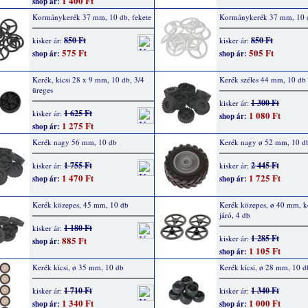
1 400 Ft
shop ár:
Kormánykerék 37 mm, 10 db, fekete
Kormánykerék 37 mm, 10 d
850 Ft
850 Ft
kisker ár:
kisker ár:
575 Ft
505 Ft
shop ár:
shop ár:
Kerék, kicsi 28 x 9 mm, 10 db, 3/4
Kerék széles 44 mm, 10 db
üreges
1 300 Ft
kisker ár:
1 625 Ft
kisker ár:
1 080 Ft
shop ár:
1 275 Ft
shop ár:
Kerék nagy 56 mm, 10 db
Kerék nagy ø 52 mm, 10 d
1 755 Ft
2 445 Ft
kisker ár:
kisker ár:
1 470 Ft
1 725 Ft
shop ár:
shop ár:
Kerék közepes, 45 mm, 10 db
Kerék közepes, ø 40 mm, 
járó, 4 db
1 180 Ft
kisker ár:
1 285 Ft
kisker ár:
885 Ft
shop ár:
1 105 Ft
shop ár:
Kerék kicsi, ø 35 mm, 10 db
Kerék kicsi, ø 28 mm, 10 d
1 710 Ft
1 340 Ft
kisker ár:
kisker ár:
1 340 Ft
1 000 Ft
shop ár:
shop ár: