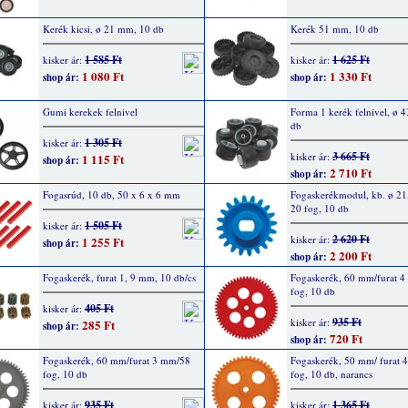
Kerék kicsi, ø 21 mm, 10 db
Kerék 51 mm, 10 db
1 585 Ft
1 625 Ft
kisker ár:
kisker ár:
1 080 Ft
1 330 Ft
shop ár:
shop ár:
Gumi kerekek felnivel
Forma 1 kerék felnivel, ø 
db
1 305 Ft
kisker ár:
3 665 Ft
kisker ár:
1 115 Ft
shop ár:
2 710 Ft
shop ár:
Fogasrúd, 10 db, 50 x 6 x 6 mm
Fogaskerékmodul, kb. ø 21
20 fog, 10 db
1 505 Ft
kisker ár:
2 620 Ft
kisker ár:
1 255 Ft
shop ár:
2 200 Ft
shop ár:
Fogaskerék, furat 1, 9 mm, 10 db/cs
Fogaskerék, 60 mm/furat 
fog, 10 db
405 Ft
kisker ár:
935 Ft
kisker ár:
285 Ft
shop ár:
720 Ft
shop ár:
Fogaskerék, 60 mm/furat 3 mm/58
Fogaskerék, 50 mm/ furat 
fog, 10 db
fog, 10 db, narancs
935 Ft
1 365 Ft
kisker ár:
kisker ár: