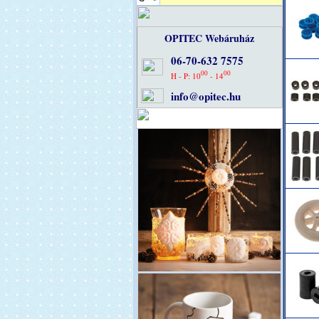
OPITEC Webáruház
06-70-632 7575
00
00
H - P: 10
- 14
info@opitec.hu