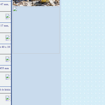
ø 47 mm,
ø 17 mm,
ø 40 x 10
x 455 mm
 és leírás