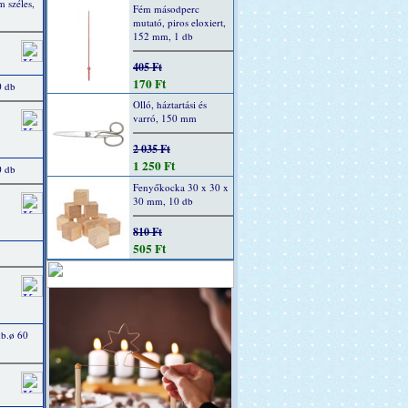
 széles,
Fém másodperc
mutató, piros eloxiert,
152 mm, 1 db
405 Ft
170 Ft
0 db
Olló, háztartási és
varró, 150 mm
2 035 Ft
1 250 Ft
0 db
Fenyőkocka 30 x 30 x
30 mm, 10 db
810 Ft
505 Ft
kb.ø 60