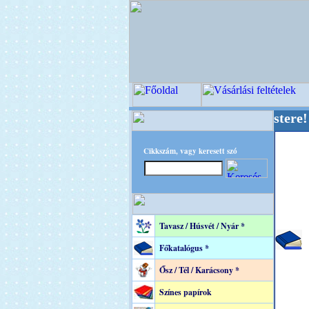
+ OPITEC - A Kreatív Világ Mestere! +++++++ 
Cikkszám, vagy keresett szó
Tavasz / Húsvét / Nyár *
Főkatalógus *
Ősz / Tél / Karácsony *
Színes papírok