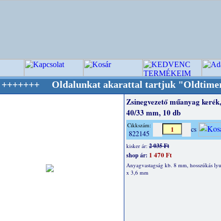
Oldalunkat akarattal tartjuk "Oldtimer/RETRO
Zsinegvezető műanyag kerék,
40/33 mm, 10 db
Cikkszám:
cs
822145
2 035 Ft
kisker ár:
1 470 Ft
shop ár:
Anyagvastagság kb. 8 mm, hosszúkás lyu
x 3,6 mm