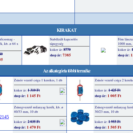
KIRAKAT
Az alkategória többi terméke
Zsinór vezető csiga 1 kerekes, 1 db
Zsinór vezető csiga 2 kerek
1 310 Ft
1 425 Ft
kisker ár:
kisker ár:
1 145 Ft
1 005 Ft
shop ár:
shop ár:
Zsinegvezető műanyag kerék, kb. ø
Zsinegvezető műanyag keré
40/33 mm, 10 db
30/23 mm, 10 db
2 035 Ft
1 955 Ft
kisker ár:
kisker ár:
1 470 Ft
1 505 Ft
shop ár:
shop ár: