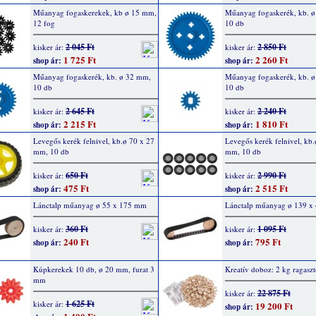
Műanyag fogaskerekek, kb ø 15 mm,
Műanyag fogaskerék, kb. 
12 fog
10 db
2 045 Ft
2 850 Ft
kisker ár:
kisker ár:
1 725 Ft
2 260 Ft
shop ár:
shop ár:
Műanyag fogaskerék, kb. ø 32 mm,
Műanyag fogaskerék, kb. 
10 db
10 db
2 645 Ft
2 240 Ft
kisker ár:
kisker ár:
2 215 Ft
1 810 Ft
shop ár:
shop ár:
Levegős kerék felnivel, kb.ø 70 x 27
Levegős kerék felnivel, kb.
mm, 10 db
mm, 10 db
650 Ft
2 990 Ft
kisker ár:
kisker ár:
475 Ft
2 515 Ft
shop ár:
shop ár:
Lánctalp műanyag ø 55 x 175 mm
Lánctalp műanyag ø 139 
360 Ft
1 095 Ft
kisker ár:
kisker ár:
240 Ft
795 Ft
shop ár:
shop ár:
Kúpkerekek 10 db, ø 20 mm, furat 3
Kreatív doboz: 2 kg ragasztó
mm
22 875 Ft
kisker ár:
1 625 Ft
kisker ár:
19 200 Ft
shop ár: