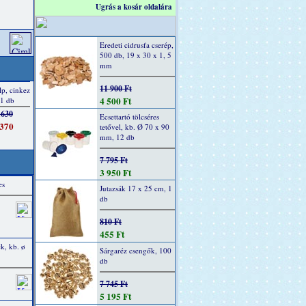
Ugrás a kosár oldalára
Eredeti cidrusfa cserép,
500 db, 19 x 30 x 1, 5
mm
11 900 Ft
4 500 Ft
Ecsettartó tölcséres
tetővel, kb. Ø 70 x 90
mm, 12 db
7 795 Ft
3 950 Ft
es
Jutazsák 17 x 25 cm, 1
db
810 Ft
455 Ft
k, kb. ø
Sárgaréz csengők, 100
db
7 745 Ft
5 195 Ft