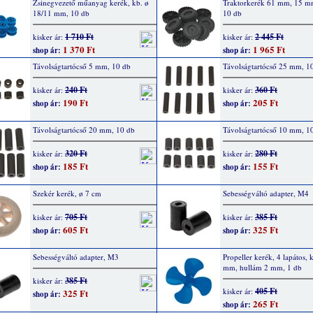
Zsinegvezető műanyag kerék, kb. ø
Traktorkerék 61 mm, 15 mm
18/11 mm, 10 db
10 db
1 710 Ft
2 445 Ft
kisker ár:
kisker ár:
1 370 Ft
1 965 Ft
shop ár:
shop ár:
Távolságtartócső 5 mm, 10 db
Távolságtartócső 25 mm, 1
240 Ft
360 Ft
kisker ár:
kisker ár:
190 Ft
205 Ft
shop ár:
shop ár:
Távolságtartócső 20 mm, 10 db
Távolságtartócső 10 mm, 1
320 Ft
280 Ft
kisker ár:
kisker ár:
185 Ft
155 Ft
shop ár:
shop ár:
Szekér kerék, ø 7 cm
Sebességváltó adapter, M4
705 Ft
385 Ft
kisker ár:
kisker ár:
605 Ft
325 Ft
shop ár:
shop ár:
Sebességváltó adapter, M3
Propeller kerék, 4 lapátos, 
mm, hullám 2 mm, 1 db
385 Ft
kisker ár:
405 Ft
kisker ár:
325 Ft
shop ár:
265 Ft
shop ár: