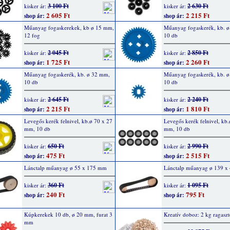
3 100 Ft
2 630 Ft
kisker ár:
kisker ár:
2 605 Ft
2 215 Ft
shop ár:
shop ár:
Műanyag fogaskerekek, kb ø 15 mm,
Műanyag fogaskerék, kb. 
12 fog
10 db
2 045 Ft
2 850 Ft
kisker ár:
kisker ár:
1 725 Ft
2 260 Ft
shop ár:
shop ár:
Műanyag fogaskerék, kb. ø 32 mm,
Műanyag fogaskerék, kb. 
10 db
10 db
2 645 Ft
2 240 Ft
kisker ár:
kisker ár:
2 215 Ft
1 810 Ft
shop ár:
shop ár:
Levegős kerék felnivel, kb.ø 70 x 27
Levegős kerék felnivel, kb.
mm, 10 db
mm, 10 db
650 Ft
2 990 Ft
kisker ár:
kisker ár:
475 Ft
2 515 Ft
shop ár:
shop ár:
Lánctalp műanyag ø 55 x 175 mm
Lánctalp műanyag ø 139 
360 Ft
1 095 Ft
kisker ár:
kisker ár:
240 Ft
795 Ft
shop ár:
shop ár:
Kúpkerekek 10 db, ø 20 mm, furat 3
Kreatív doboz: 2 kg ragasztó
mm