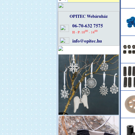
OPITEC Webáruház
06-70-632 7575
00
00
H - P: 10
- 14
info@opitec.hu