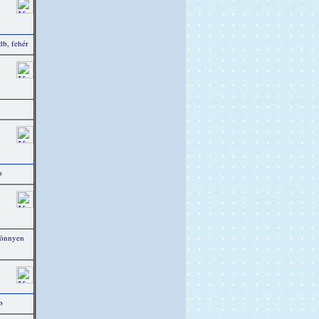
b, fehér
b
könnyen
b