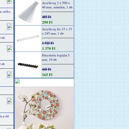
Acrylüveg 2 x 500 x
40 mm, színtelen, 1 db
 széles,
485 Ft
290 Ft
Acrylüveg léc 15 x 15
x 245 mm, 1 db
0 db
1 925 Ft
1 370 Ft
Fénydióda foglalat 5
mm, 10 db
0 db
445 Ft
165 Ft
kb.ø 60