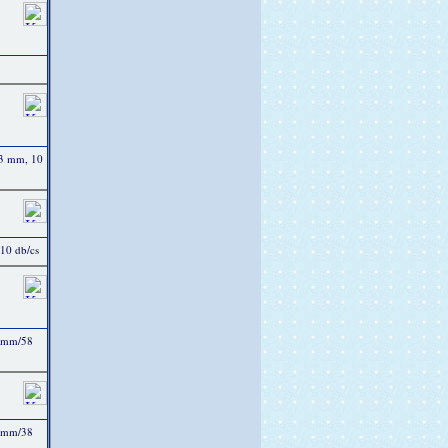
43 mm, 10
 10 db/cs
3 mm/58
4 mm/38