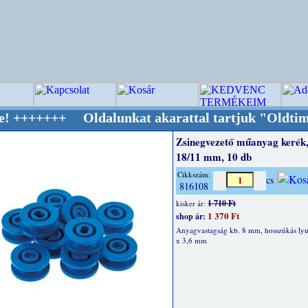
 Oldalunkat akarattal tartjuk "Oldtimer/RETR
Zsinegvezető műanyag kerék,
18/11 mm, 10 db
Cikkszám:
cs
816108
1 710 Ft
kisker ár:
1 370 Ft
shop ár:
Anyagvastagság kb. 8 mm, hosszúkás lyu
x 3,6 mm