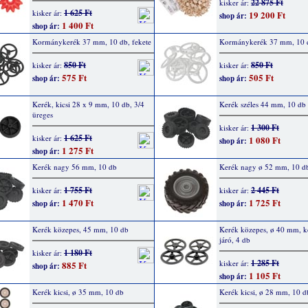
22 875 Ft
kisker ár:
1 625 Ft
kisker ár:
19 200 Ft
shop ár:
1 400 Ft
shop ár:
Kormánykerék 37 mm, 10 db, fekete
Kormánykerék 37 mm, 10 d
850 Ft
850 Ft
kisker ár:
kisker ár:
575 Ft
505 Ft
shop ár:
shop ár:
Kerék, kicsi 28 x 9 mm, 10 db, 3/4
Kerék széles 44 mm, 10 db
üreges
1 300 Ft
kisker ár:
1 625 Ft
kisker ár:
1 080 Ft
shop ár:
1 275 Ft
shop ár:
Kerék nagy 56 mm, 10 db
Kerék nagy ø 52 mm, 10 d
1 755 Ft
2 445 Ft
kisker ár:
kisker ár:
1 470 Ft
1 725 Ft
shop ár:
shop ár:
Kerék közepes, 45 mm, 10 db
Kerék közepes, ø 40 mm, 
járó, 4 db
1 180 Ft
kisker ár:
1 285 Ft
kisker ár:
885 Ft
shop ár:
1 105 Ft
shop ár:
Kerék kicsi, ø 35 mm, 10 db
Kerék kicsi, ø 28 mm, 10 d