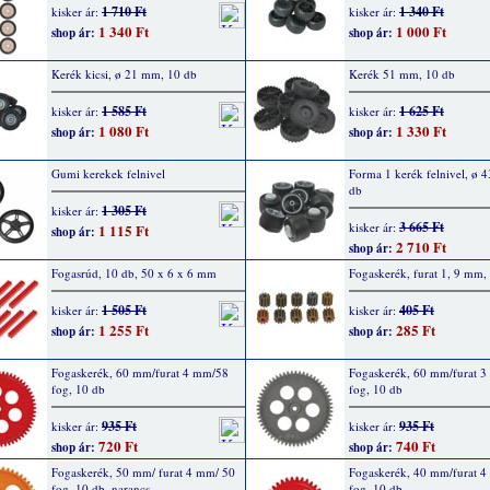
1 710 Ft
1 340 Ft
kisker ár:
kisker ár:
1 340 Ft
1 000 Ft
shop ár:
shop ár:
Kerék kicsi, ø 21 mm, 10 db
Kerék 51 mm, 10 db
1 585 Ft
1 625 Ft
kisker ár:
kisker ár:
1 080 Ft
1 330 Ft
shop ár:
shop ár:
Gumi kerekek felnivel
Forma 1 kerék felnivel, ø 
db
1 305 Ft
kisker ár:
3 665 Ft
kisker ár:
1 115 Ft
shop ár:
2 710 Ft
shop ár:
Fogasrúd, 10 db, 50 x 6 x 6 mm
Fogaskerék, furat 1, 9 mm,
1 505 Ft
405 Ft
kisker ár:
kisker ár:
1 255 Ft
285 Ft
shop ár:
shop ár:
Fogaskerék, 60 mm/furat 4 mm/58
Fogaskerék, 60 mm/furat 
fog, 10 db
fog, 10 db
935 Ft
935 Ft
kisker ár:
kisker ár:
720 Ft
740 Ft
shop ár:
shop ár:
Fogaskerék, 50 mm/ furat 4 mm/ 50
Fogaskerék, 40 mm/furat 
fog, 10 db, narancs
fog, 10 db