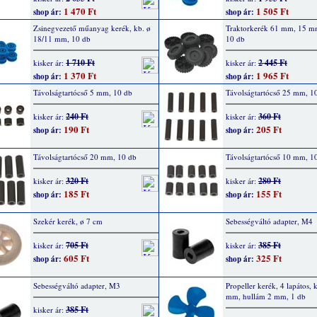
1 470 Ft
1 505 Ft
shop ár:
shop ár:
Zsinegvezető műanyag kerék, kb. ø
Traktorkerék 61 mm, 15 mm
18/11 mm, 10 db
10 db
1 710 Ft
2 445 Ft
kisker ár:
kisker ár:
1 370 Ft
1 965 Ft
shop ár:
shop ár:
Távolságtartócső 5 mm, 10 db
Távolságtartócső 25 mm, 1
240 Ft
360 Ft
kisker ár:
kisker ár:
190 Ft
205 Ft
shop ár:
shop ár:
Távolságtartócső 20 mm, 10 db
Távolságtartócső 10 mm, 1
320 Ft
280 Ft
kisker ár:
kisker ár:
185 Ft
155 Ft
shop ár:
shop ár:
Szekér kerék, ø 7 cm
Sebességváltó adapter, M4
705 Ft
385 Ft
kisker ár:
kisker ár:
605 Ft
325 Ft
shop ár:
shop ár:
Sebességváltó adapter, M3
Propeller kerék, 4 lapátos, 
mm, hullám 2 mm, 1 db
385 Ft
kisker ár: