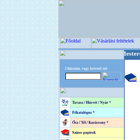
++ OPITEC - A Kreatív Világ Mestere! +++++++
Cikkszám, vagy keresett szó
Tavasz / Húsvét / Nyár *
Főkatalógus *
Ősz / Tél / Karácsony *
Színes papírok