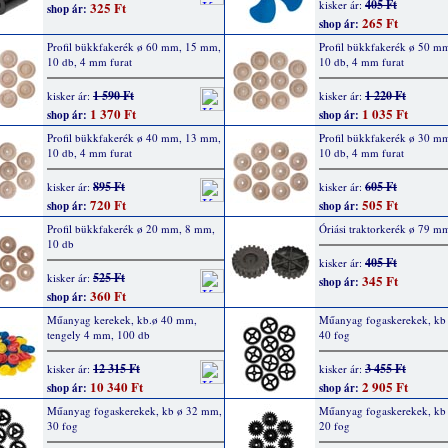
405 Ft
kisker ár:
325 Ft
shop ár:
265 Ft
shop ár:
Profil bükkfakerék ø 60 mm, 15 mm,
Profil bükkfakerék ø 50 m
10 db, 4 mm furat
10 db, 4 mm furat
1 590 Ft
1 220 Ft
kisker ár:
kisker ár:
1 370 Ft
1 035 Ft
shop ár:
shop ár:
Profil bükkfakerék ø 40 mm, 13 mm,
Profil bükkfakerék ø 30 m
10 db, 4 mm furat
10 db, 4 mm furat
895 Ft
605 Ft
kisker ár:
kisker ár:
720 Ft
505 Ft
shop ár:
shop ár:
Profil bükkfakerék ø 20 mm, 8 mm,
Óriási traktorkerék ø 79 m
10 db
405 Ft
kisker ár:
525 Ft
kisker ár:
345 Ft
shop ár:
360 Ft
shop ár:
Műanyag kerekek, kb.ø 40 mm,
Műanyag fogaskerekek, kb
tengely 4 mm, 100 db
40 fog
12 315 Ft
3 455 Ft
kisker ár:
kisker ár:
10 340 Ft
2 905 Ft
shop ár:
shop ár:
Műanyag fogaskerekek, kb ø 32 mm,
Műanyag fogaskerekek, kb
30 fog
20 fog