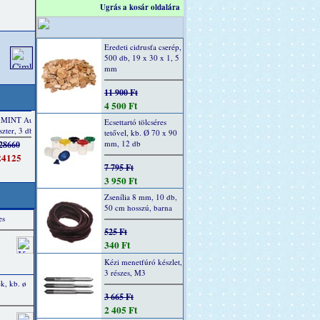
Ugrás a kosár oldalára
Eredeti cidrusfa cserép,
500 db, 19 x 30 x 1, 5
mm
11 900 Ft
4 500 Ft
Ecsettartó tölcséres
tetővel, kb. Ø 70 x 90
mm, 12 db
7 795 Ft
3 950 Ft
Zsenília 8 mm, 10 db,
50 cm hosszú, barna
es
525 Ft
340 Ft
Kézi menetfúró készlet,
3 részes, M3
k, kb. ø
3 665 Ft
2 405 Ft