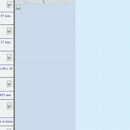
ø 47 mm,
ø 17 mm,
ø 40 x 10
x 455 mm
 és leírás