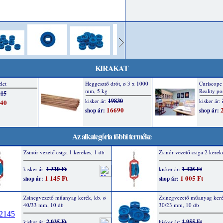
KIRAKAT
Az alkategória többi terméke
Zsinór vezető csiga 1 kerekes, 1 db
Zsinór vezető csiga 2 kerek
1 310 Ft
1 425 Ft
kisker ár:
kisker ár:
1 145 Ft
1 005 Ft
shop ár:
shop ár:
Zsinegvezető műanyag kerék, kb. ø
Zsinegvezető műanyag keré
40/33 mm, 10 db
30/23 mm, 10 db
2 035 Ft
1 955 Ft
kisker ár:
kisker ár: