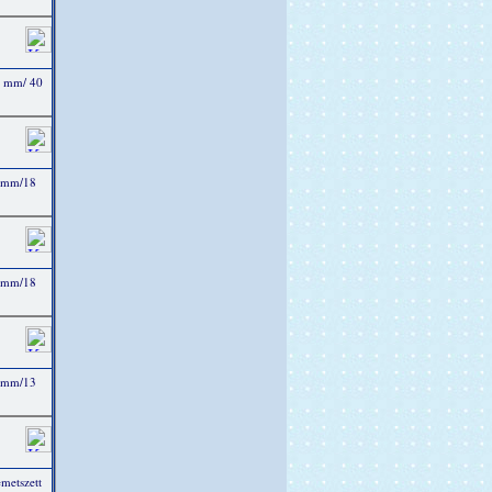
4 mm/ 40
4 mm/18
3 mm/18
3 mm/13
metszett