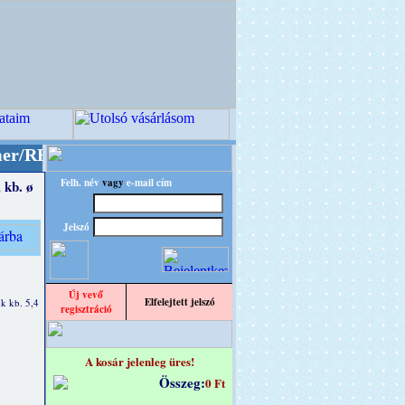
O" designba!
+++++++ OPITEC - A Kreatív Világ
Felh. név
vagy
e-mail cím
 kb. ø
Jelszó
Új vevő
Elfelejtett jelszó
k kb. 5,4
regisztráció
A kosár jelenleg üres!
Összeg:
0 Ft