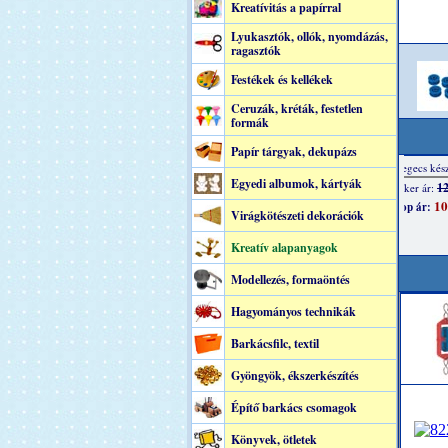
Kreatívitás a papírral
Lyukasztók, ollók, nyomdázás,
ragasztók
Festékek és kellékek
Ceruzák, kréták, festetlen
formák
Papír tárgyak, dekupázs
Egyedi albumok, kártyák
Virágkötészeti dekorációk
Kreatív alapanyagok
Modellezés, formaöntés
Hagyományos technikák
Barkácsfilc, textil
Gyöngyök, ékszerkészítés
Építő barkács csomagok
Könyvek, ötletek