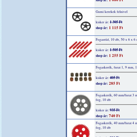
shop ár:
Gumi kerekek felnivel
1 305 Ft
kisker ár:
1 115 Ft
shop ár:
Fogasrúd, 10 db, 50 x 6 x 
1 505 Ft
kisker ár:
1 255 Ft
shop ár:
Fogaskerék, furat 1, 9 mm, 1
405 Ft
kisker ár:
285 Ft
shop ár:
Fogaskerék, 60 mm/furat 3
fog, 10 db
935 Ft
kisker ár:
740 Ft
shop ár:
Fogaskerék, 40 mm/furat 4
fog, 10 db