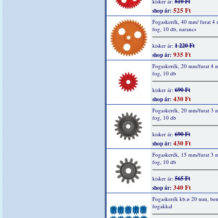
810 Ft
kisker ár:
525 Ft
shop ár:
Fogaskerék, 40 mm/ furat 4
fog, 10 db, narancs
1 220 Ft
kisker ár:
935 Ft
shop ár:
Fogaskerék, 20 mm/furat 4
fog, 10 db
690 Ft
kisker ár:
430 Ft
shop ár:
Fogaskerék, 20 mm/furat 3
fog, 10 db
690 Ft
kisker ár:
430 Ft
shop ár:
Fogaskerék, 15 mm/furat 3
fog, 10 db
565 Ft
kisker ár:
340 Ft
shop ár:
Fogaskerék kb.ø 20 mm, bem
fogakkal