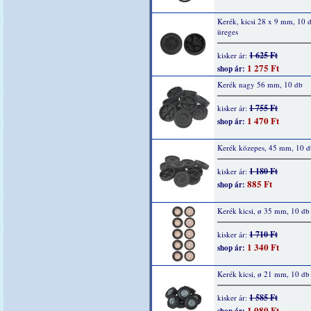
Kerék, kicsi 28 x 9 mm, 10 d
üreges
1 625 Ft
kisker ár:
1 275 Ft
shop ár:
Kerék nagy 56 mm, 10 db
1 755 Ft
kisker ár:
1 470 Ft
shop ár:
Kerék közepes, 45 mm, 10 d
1 180 Ft
kisker ár:
885 Ft
shop ár:
Kerék kicsi, ø 35 mm, 10 db
1 710 Ft
kisker ár:
1 340 Ft
shop ár:
Kerék kicsi, ø 21 mm, 10 db
1 585 Ft
kisker ár:
1 080 Ft