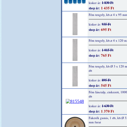
1 830 Ft
kisker ár:
1 435 Ft
shop ár:
Fém tengely, kb.ø 4 x 95 mm
935 Ft
kisker ár:
695 Ft
shop ár:
Fém tengely, kb.ø 4 x 120 
1 015 Ft
kisker ár:
765 Ft
shop ár:
Fém tengely, kb.Ø 3 x 120 
db
895 Ft
kisker ár:
545 Ft
shop ár:
Fém lánctalp, cinkezett, 10
db
1 630 Ft
kisker ár:
1 370 Ft
shop ár:
Fakerék gumis, 1 db, kb.Ø 
mm furat