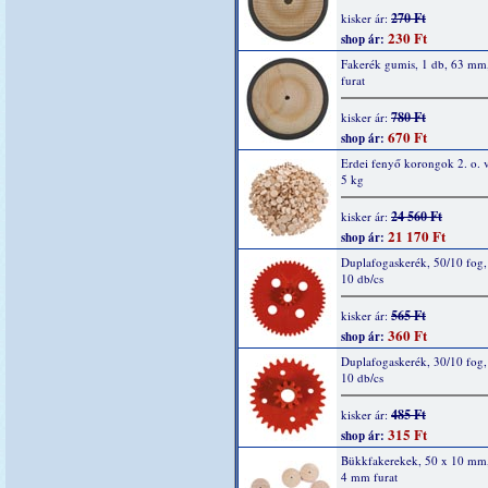
270 Ft
kisker ár:
230 Ft
shop ár:
Fakerék gumis, 1 db, 63 m
furat
780 Ft
kisker ár:
670 Ft
shop ár:
Erdei fenyő korongok 2. o. v
5 kg
24 560 Ft
kisker ár:
21 170 Ft
shop ár:
Duplafogaskerék, 50/10 fog, 
10 db/cs
565 Ft
kisker ár:
360 Ft
shop ár:
Duplafogaskerék, 30/10 fog, 
10 db/cs
485 Ft
kisker ár:
315 Ft
shop ár:
Bükkfakerekek, 50 x 10 mm,
4 mm furat