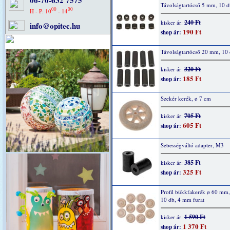
06-70-632 7575
Távolságtartócső 5 mm, 10 d
00
00
H - P: 10
- 14
240 Ft
kisker ár:
info@opitec.hu
190 Ft
shop ár:
Távolságtartócső 20 mm, 10
320 Ft
kisker ár:
185 Ft
shop ár:
Szekér kerék, ø 7 cm
705 Ft
kisker ár:
605 Ft
shop ár:
Sebességváltó adapter, M3
385 Ft
kisker ár:
325 Ft
shop ár:
Profil bükkfakerék ø 60 mm
10 db, 4 mm furat
1 590 Ft
kisker ár:
1 370 Ft
shop ár: