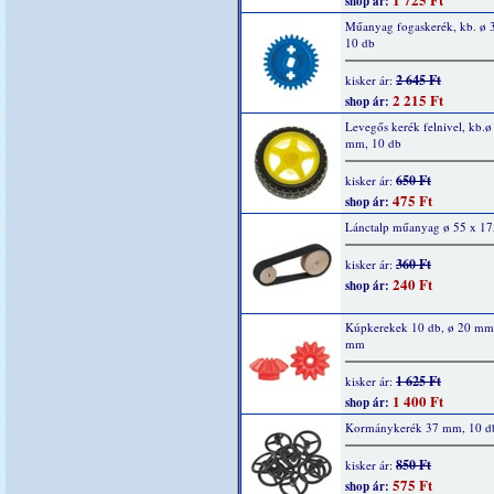
shop ár:
Műanyag fogaskerék, kb. ø
10 db
2 645 Ft
kisker ár:
2 215 Ft
shop ár:
Levegős kerék felnivel, kb.ø
mm, 10 db
650 Ft
kisker ár:
475 Ft
shop ár:
Lánctalp műanyag ø 55 x 1
360 Ft
kisker ár:
240 Ft
shop ár:
Kúpkerekek 10 db, ø 20 mm,
mm
1 625 Ft
kisker ár:
1 400 Ft
shop ár:
Kormánykerék 37 mm, 10 db
850 Ft
kisker ár:
575 Ft
shop ár: