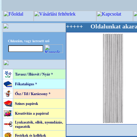
ág Mestere! +++++++ Oldalunkat akarattal tar
Cikkszám, vagy keresett szó
Tavasz / Húsvét / Nyár *
Főkatalógus *
Ősz / Tél / Karácsony *
Színes papírok
Kreatívitás a papírral
Lyukasztók, ollók, nyomdázás,
ragasztók
Festékek és kellékek