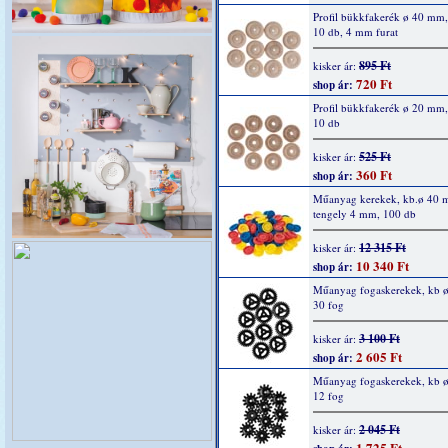
Profil bükkfakerék ø 40 mm
10 db, 4 mm furat
895 Ft
kisker ár:
720 Ft
shop ár:
Profil bükkfakerék ø 20 mm
10 db
525 Ft
kisker ár:
360 Ft
shop ár:
Műanyag kerekek, kb.ø 40 
tengely 4 mm, 100 db
12 315 Ft
kisker ár:
10 340 Ft
shop ár:
Műanyag fogaskerekek, kb 
30 fog
3 100 Ft
kisker ár:
2 605 Ft
shop ár:
Műanyag fogaskerekek, kb 
12 fog
2 045 Ft
kisker ár:
1 725 Ft