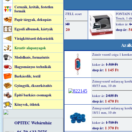
Ceruzák, kréták, festetlen
formák
Papír tárgyak, dekupázs
Egyedi albumok, kártyák
Virágkötészeti dekorációk
Az alk
Kreatív alapanyagok
Zsinór vezető csiga 1 kereke
Modellezés, formaöntés
1 310 Ft
kisker ár:
Hagyományos technikák
1 145 Ft
shop ár:
Barkácsfilc, textil
Zsinegvezető műanyag kerék
Gyöngyök, ékszerkészítés
40/33 mm, 10 db
Építő barkács csomagok
2 035 Ft
kisker ár:
1 470 Ft
shop ár:
Könyvek, ötletek
Zsinegvezető műanyag kerék
18/11 mm, 10 db
OPITEC Webáruház
1 710 Ft
kisker ár:
1 370 Ft
shop ár: