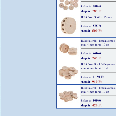
910 Ft
kisker ár:
785 Ft
shop ár:
Bükkfakerék 40 x 15 mm
575 Ft
kisker ár:
500 Ft
shop ár:
Bükkfakerék - kötélnyomos 1
mm, 4 mm furat, 10 db
360 Ft
kisker ár:
245 Ft
shop ár:
Bükkfakerék - kötélnyomos 
mm, 4 mm furat, 10 db
1 180 Ft
kisker ár:
910 Ft
shop ár:
Bükkfakerék - kötélnyomos 
mm, 4 mm furat, 10 db
565 Ft
kisker ár:
420 Ft
shop ár: