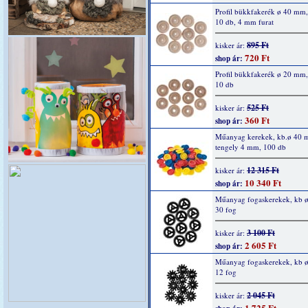
Profil bükkfakerék ø 40 mm
10 db, 4 mm furat
895 Ft
kisker ár:
720 Ft
shop ár:
Profil bükkfakerék ø 20 mm
10 db
525 Ft
kisker ár:
360 Ft
shop ár:
Műanyag kerekek, kb.ø 40 
tengely 4 mm, 100 db
12 315 Ft
kisker ár:
10 340 Ft
shop ár:
Műanyag fogaskerekek, kb 
30 fog
3 100 Ft
kisker ár:
2 605 Ft
shop ár:
Műanyag fogaskerekek, kb 
12 fog
2 045 Ft
kisker ár:
1 725 Ft