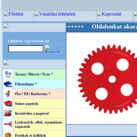
ág Mestere! +++++++ Oldalunkat akarattal tar
Cikkszám, vagy keresett szó
Tavasz / Húsvét / Nyár *
Főkatalógus *
Ősz / Tél / Karácsony *
Színes papírok
Kreatívitás a papírral
Lyukasztók, ollók, nyomdázás,
ragasztók
Festékek és kellékek