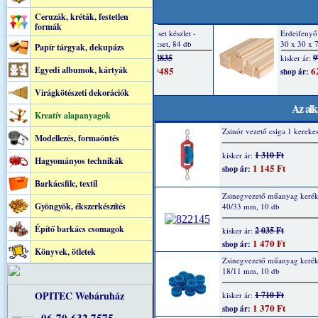
Ceruzák, kréták, festetlen
formák
Papír tárgyak, dekupázs
Egyedi albumok, kártyák
Virágkötészeti dekorációk
Az alk
Kreatív alapanyagok
Zsinór vezető csiga 1 kereke
Modellezés, formaöntés
1 310 Ft
kisker ár:
Hagyományos technikák
1 145 Ft
shop ár:
Barkácsfilc, textil
Zsinegvezető műanyag kerék
Gyöngyök, ékszerkészítés
40/33 mm, 10 db
Építő barkács csomagok
2 035 Ft
kisker ár:
1 470 Ft
shop ár:
Könyvek, ötletek
Zsinegvezető műanyag kerék
18/11 mm, 10 db
OPITEC Webáruház
1 710 Ft
kisker ár:
1 370 Ft
shop ár: