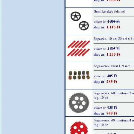
shop ár:
Gumi kerekek felnivel
1 305 Ft
kisker ár:
1 115 Ft
shop ár:
Fogasrúd, 10 db, 50 x 6 x 
1 505 Ft
kisker ár:
1 255 Ft
shop ár:
Fogaskerék, furat 1, 9 mm, 1
405 Ft
kisker ár:
285 Ft
shop ár:
Fogaskerék, 60 mm/furat 3
fog, 10 db
935 Ft
kisker ár:
740 Ft
shop ár:
Fogaskerék, 40 mm/furat 4
fog, 10 db