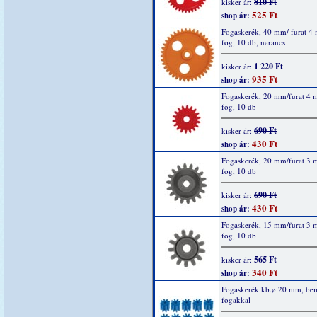
810 Ft
kisker ár:
525 Ft
shop ár:
Fogaskerék, 40 mm/ furat 4
fog, 10 db, narancs
1 220 Ft
kisker ár:
935 Ft
shop ár:
Fogaskerék, 20 mm/furat 4
fog, 10 db
690 Ft
kisker ár:
430 Ft
shop ár:
Fogaskerék, 20 mm/furat 3
fog, 10 db
690 Ft
kisker ár:
430 Ft
shop ár:
Fogaskerék, 15 mm/furat 3
fog, 10 db
565 Ft
kisker ár:
340 Ft
shop ár:
Fogaskerék kb.ø 20 mm, bem
fogakkal