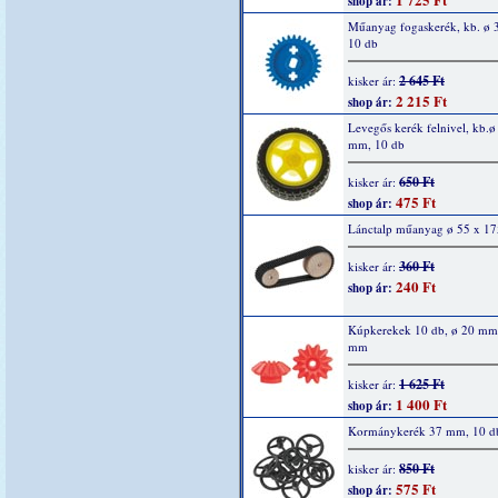
shop ár:
Műanyag fogaskerék, kb. ø
10 db
2 645 Ft
kisker ár:
2 215 Ft
shop ár:
Levegős kerék felnivel, kb.ø
mm, 10 db
650 Ft
kisker ár:
475 Ft
shop ár:
Lánctalp műanyag ø 55 x 1
360 Ft
kisker ár:
240 Ft
shop ár:
Kúpkerekek 10 db, ø 20 mm,
mm
1 625 Ft
kisker ár:
1 400 Ft
shop ár:
Kormánykerék 37 mm, 10 db
850 Ft
kisker ár:
575 Ft
shop ár: