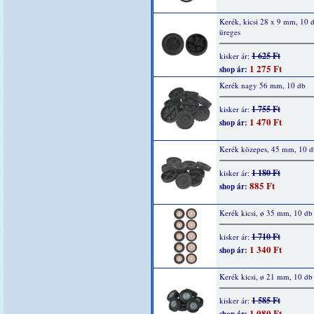
Kerék, kicsi 28 x 9 mm, 10 d
üreges
1 625 Ft
kisker ár:
1 275 Ft
shop ár:
Kerék nagy 56 mm, 10 db
1 755 Ft
kisker ár:
1 470 Ft
shop ár:
Kerék közepes, 45 mm, 10 d
1 180 Ft
kisker ár:
885 Ft
shop ár:
Kerék kicsi, ø 35 mm, 10 db
1 710 Ft
kisker ár:
1 340 Ft
shop ár:
Kerék kicsi, ø 21 mm, 10 db
1 585 Ft
kisker ár:
1 080 Ft