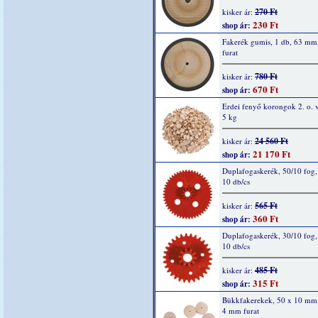
270 Ft
kisker ár:
230 Ft
shop ár:
Fakerék gumis, 1 db, 63 m
furat
780 Ft
kisker ár:
670 Ft
shop ár:
Erdei fenyő korongok 2. o. v
5 kg
24 560 Ft
kisker ár:
21 170 Ft
shop ár:
Duplafogaskerék, 50/10 fog, 
10 db/cs
565 Ft
kisker ár:
360 Ft
shop ár:
Duplafogaskerék, 30/10 fog, 
10 db/cs
485 Ft
kisker ár:
315 Ft
shop ár:
Bükkfakerekek, 50 x 10 mm,
4 mm furat