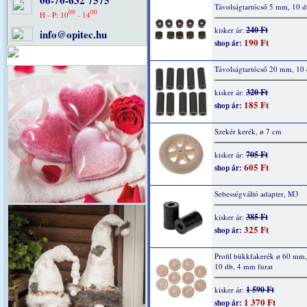
06-70-632 7575
Távolságtartócső 5 mm, 10 d
00
00
H - P: 10
- 14
240 Ft
kisker ár:
info@opitec.hu
190 Ft
shop ár:
Távolságtartócső 20 mm, 10
320 Ft
kisker ár:
185 Ft
shop ár:
Szekér kerék, ø 7 cm
705 Ft
kisker ár:
605 Ft
shop ár:
Sebességváltó adapter, M3
385 Ft
kisker ár:
325 Ft
shop ár:
Profil bükkfakerék ø 60 mm
10 db, 4 mm furat
1 590 Ft
kisker ár:
1 370 Ft
shop ár: