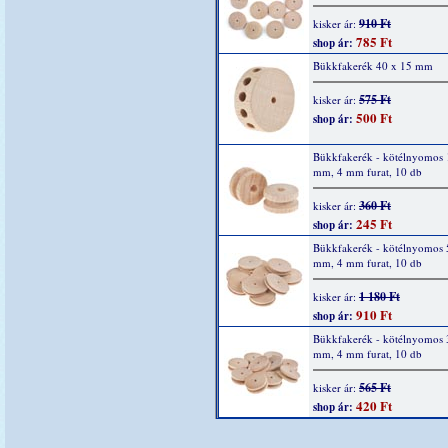
910 Ft
kisker ár:
785 Ft
shop ár:
Bükkfakerék 40 x 15 mm
575 Ft
kisker ár:
500 Ft
shop ár:
Bükkfakerék - kötélnyomos 1
mm, 4 mm furat, 10 db
360 Ft
kisker ár:
245 Ft
shop ár:
Bükkfakerék - kötélnyomos 
mm, 4 mm furat, 10 db
1 180 Ft
kisker ár:
910 Ft
shop ár:
Bükkfakerék - kötélnyomos 
mm, 4 mm furat, 10 db
565 Ft
kisker ár:
420 Ft
shop ár: