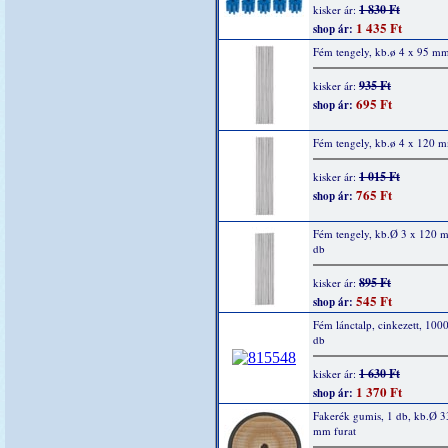
1 830 Ft
kisker ár:
1 435 Ft
shop ár:
Fém tengely, kb.ø 4 x 95 mm
935 Ft
kisker ár:
695 Ft
shop ár:
Fém tengely, kb.ø 4 x 120 
1 015 Ft
kisker ár:
765 Ft
shop ár:
Fém tengely, kb.Ø 3 x 120 
db
895 Ft
kisker ár:
545 Ft
shop ár:
Fém lánctalp, cinkezett, 10
db
1 630 Ft
kisker ár:
1 370 Ft
shop ár:
Fakerék gumis, 1 db, kb.Ø 
mm furat