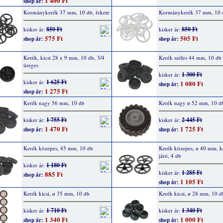
1 400 Ft
shop ár:
Kormánykerék 37 mm, 10 db, fekete
Kormánykerék 37 mm, 10 d
850 Ft
850 Ft
kisker ár:
kisker ár:
575 Ft
505 Ft
shop ár:
shop ár:
Kerék, kicsi 28 x 9 mm, 10 db, 3/4
Kerék széles 44 mm, 10 db
üreges
1 300 Ft
kisker ár:
1 625 Ft
kisker ár:
1 080 Ft
shop ár:
1 275 Ft
shop ár:
Kerék nagy 56 mm, 10 db
Kerék nagy ø 52 mm, 10 d
1 755 Ft
2 445 Ft
kisker ár:
kisker ár:
1 470 Ft
1 725 Ft
shop ár:
shop ár:
Kerék közepes, 45 mm, 10 db
Kerék közepes, ø 40 mm, 
járó, 4 db
1 180 Ft
kisker ár:
1 285 Ft
kisker ár:
885 Ft
shop ár:
1 105 Ft
shop ár:
Kerék kicsi, ø 35 mm, 10 db
Kerék kicsi, ø 28 mm, 10 d
1 710 Ft
1 340 Ft
kisker ár:
kisker ár:
1 340 Ft
1 000 Ft
shop ár:
shop ár: