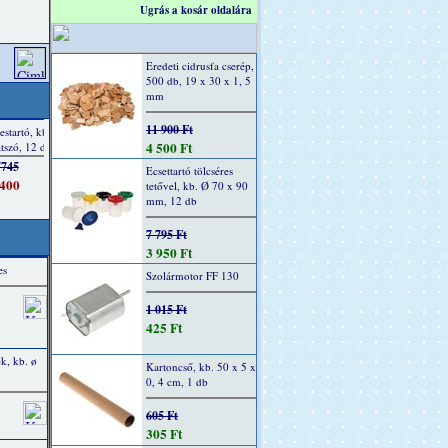
Ugrás a kosár oldalára
Eredeti cidrusfa cserép,
500 db, 19 x 30 x 1, 5
mm
11 900 Ft
4 500 Ft
Ecsettartó tölcséres
tetővel, kb. Ø 70 x 90
mm, 12 db
7 795 Ft
3 950 Ft
es
Szolármotor FF 130
1 015 Ft
425 Ft
k, kb. ø
Kartoncső, kb. 50 x 5 x
0, 4 cm, 1 db
605 Ft
305 Ft