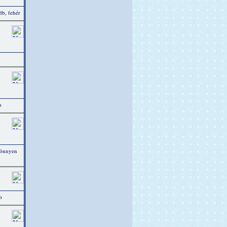
b, fehér
b
könnyen
b