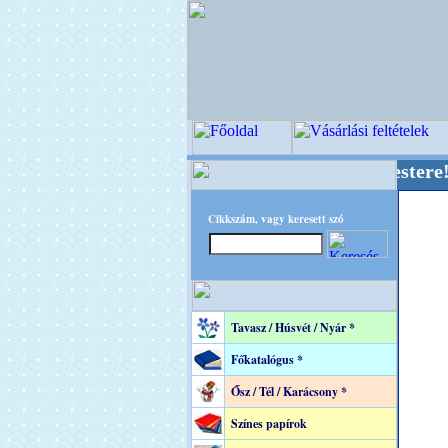
+ OPITEC - A Kreatív Világ Mestere! +++++++ 
Cikkszám, vagy keresett szó
Tavasz / Húsvét / Nyár *
Főkatalógus *
Ősz / Tél / Karácsony *
Színes papírok