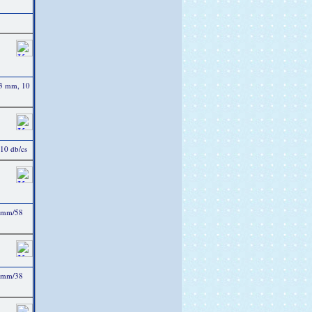
43 mm, 10
 10 db/cs
3 mm/58
4 mm/38