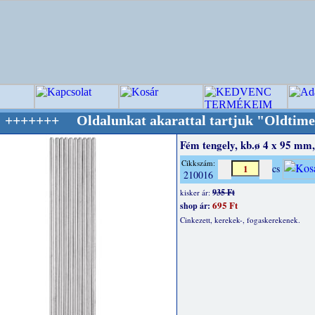
Oldalunkat akarattal tartjuk "Oldtimer/RETRO
Fém tengely, kb.ø 4 x 95 mm,
Cikkszám:
cs
210016
935 Ft
kisker ár:
695 Ft
shop ár:
Cinkezett, kerekek-, fogaskerekenek.