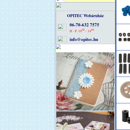
OPITEC Webáruház
06-70-632 7575
00
00
H - P: 10
- 14
info@opitec.hu