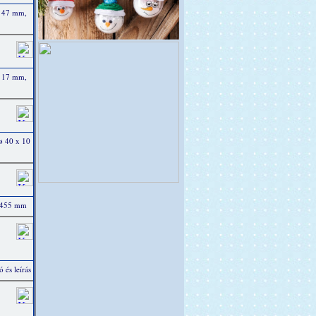
ø 47 mm,
ø 17 mm,
ø 40 x 10
x 455 mm
 és leírás