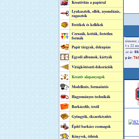
Kreatívitás a papírral
Lyukasztók, ollók, nyomdázás,
ragasztók
Festékek és kellékek
Ceruzák, kréták, festetlen
formák
Papír tárgyak, dekupázs
Egyedi albumok, kártyák
Virágkötészeti dekorációk
Kreatív alapanyagok
Modellezés, formaöntés
Hagyományos technikák
Barkácsfilc, textil
Gyöngyök, ékszerkészítés
Építő barkács csomagok
Könyvek, ötletek