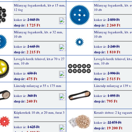
Műanyag fogaskerekek, kb ø 15 mm,
Műanyag fogaskerék, kb. 
12 fog
10 db
2 045 Ft
2 850 Ft
kisker ár:
kisker ár:
1 725 Ft
2 260 Ft
shop ár:
shop ár:
Műanyag fogaskerék, kb. ø 32 mm,
Műanyag fogaskerék, kb. 
10 db
10 db
2 645 Ft
2 240 Ft
kisker ár:
kisker ár:
2 215 Ft
1 810 Ft
shop ár:
shop ár:
Levegős kerék felnivel, kb.ø 70 x 27
Levegős kerék felnivel, kb.
mm, 10 db
mm, 10 db
650 Ft
2 990 Ft
kisker ár:
kisker ár:
475 Ft
2 515 Ft
shop ár:
shop ár:
Lánctalp műanyag ø 55 x 175 mm
Lánctalp műanyag ø 139 
360 Ft
1 095 Ft
kisker ár:
kisker ár:
240 Ft
795 Ft
shop ár:
shop ár:
Kúpkerekek 10 db, ø 20 mm, furat 3
Kreatív doboz: 2 kg ragasztó
mm
22 875 Ft
kisker ár:
1 625 Ft
kisker ár:
19 200 Ft
shop ár: