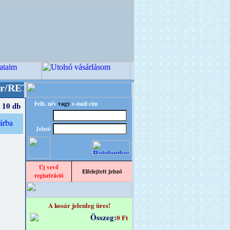
" designba!
+++++++ OPITEC - A Kreatív Világ 
Felh. név
vagy
e-mail cím
 10 db
Jelszó
Új vevő
Elfelejtett jelszó
regisztráció
A kosár jelenleg üres!
Összeg:
0 Ft