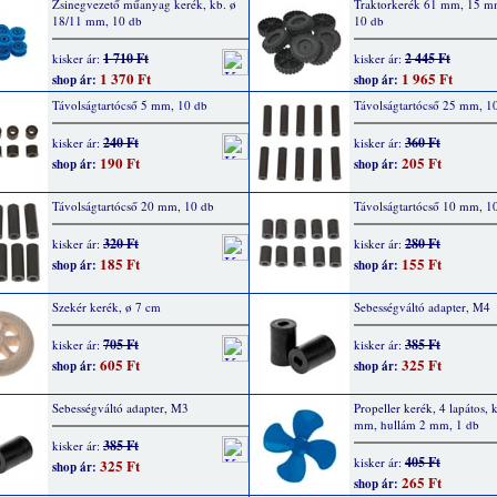
Zsinegvezető műanyag kerék, kb. ø
Traktorkerék 61 mm, 15 mm
18/11 mm, 10 db
10 db
1 710 Ft
2 445 Ft
kisker ár:
kisker ár:
1 370 Ft
1 965 Ft
shop ár:
shop ár:
Távolságtartócső 5 mm, 10 db
Távolságtartócső 25 mm, 1
240 Ft
360 Ft
kisker ár:
kisker ár:
190 Ft
205 Ft
shop ár:
shop ár:
Távolságtartócső 20 mm, 10 db
Távolságtartócső 10 mm, 1
320 Ft
280 Ft
kisker ár:
kisker ár:
185 Ft
155 Ft
shop ár:
shop ár:
Szekér kerék, ø 7 cm
Sebességváltó adapter, M4
705 Ft
385 Ft
kisker ár:
kisker ár:
605 Ft
325 Ft
shop ár:
shop ár:
Sebességváltó adapter, M3
Propeller kerék, 4 lapátos, 
mm, hullám 2 mm, 1 db
385 Ft
kisker ár:
405 Ft
kisker ár:
325 Ft
shop ár:
265 Ft
shop ár: