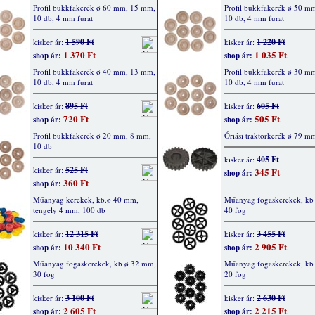
Profil bükkfakerék ø 60 mm, 15 mm,
Profil bükkfakerék ø 50 m
10 db, 4 mm furat
10 db, 4 mm furat
1 590 Ft
1 220 Ft
kisker ár:
kisker ár:
1 370 Ft
1 035 Ft
shop ár:
shop ár:
Profil bükkfakerék ø 40 mm, 13 mm,
Profil bükkfakerék ø 30 m
10 db, 4 mm furat
10 db, 4 mm furat
895 Ft
605 Ft
kisker ár:
kisker ár:
720 Ft
505 Ft
shop ár:
shop ár:
Profil bükkfakerék ø 20 mm, 8 mm,
Óriási traktorkerék ø 79 m
10 db
405 Ft
kisker ár:
525 Ft
kisker ár:
345 Ft
shop ár:
360 Ft
shop ár:
Műanyag kerekek, kb.ø 40 mm,
Műanyag fogaskerekek, kb
tengely 4 mm, 100 db
40 fog
12 315 Ft
3 455 Ft
kisker ár:
kisker ár:
10 340 Ft
2 905 Ft
shop ár:
shop ár:
Műanyag fogaskerekek, kb ø 32 mm,
Műanyag fogaskerekek, kb
30 fog
20 fog
3 100 Ft
2 630 Ft
kisker ár:
kisker ár:
2 605 Ft
2 215 Ft
shop ár:
shop ár: