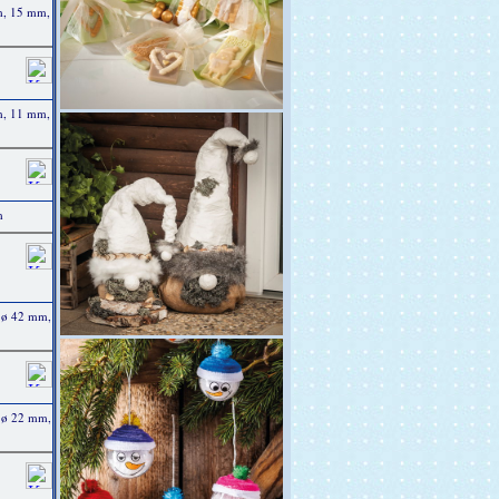
m, 15 mm,
m, 11 mm,
m
 ø 42 mm,
 ø 22 mm,