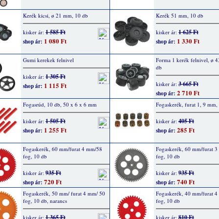
Kerék kicsi, ø 21 mm, 10 db
Kerék 51 mm, 10 db
1 585 Ft
1 625 Ft
kisker ár:
kisker ár:
1 080 Ft
1 330 Ft
shop ár:
shop ár:
Gumi kerekek felnivel
Forma 1 kerék felnivel, ø 
db
1 305 Ft
kisker ár:
3 665 Ft
kisker ár:
1 115 Ft
shop ár:
2 710 Ft
shop ár:
Fogasrúd, 10 db, 50 x 6 x 6 mm
Fogaskerék, furat 1, 9 mm,
1 505 Ft
405 Ft
kisker ár:
kisker ár:
1 255 Ft
285 Ft
shop ár:
shop ár:
Fogaskerék, 60 mm/furat 4 mm/58
Fogaskerék, 60 mm/furat 
fog, 10 db
fog, 10 db
935 Ft
935 Ft
kisker ár:
kisker ár:
720 Ft
740 Ft
shop ár:
shop ár:
Fogaskerék, 50 mm/ furat 4 mm/ 50
Fogaskerék, 40 mm/furat 
fog, 10 db, narancs
fog, 10 db
1 365 Ft
810 Ft
kisker ár:
kisker ár: