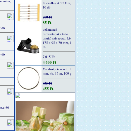
 széles,
Ellenállás, 470 Ohm,
10 db
200 Ft
85 Ft
0 db
velleman®
forrasztópáka tartó
tisztító szivaccsal, kb
175 x 95 x 70 mm, 1
db
0 db
7 015 Ft
4 600 Ft
Vas drót, cinkezett, 1
mm, kb. 15 m, 100 g
935 Ft
455 Ft
kb.ø 60