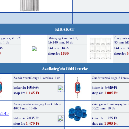
KIRAKAT
Az alkategória többi terméke
Zsinór vezető csiga 1 kerekes, 1 db
Zsinór vezető csiga 2 kerek
1 310 Ft
1 425 Ft
kisker ár:
kisker ár:
1 145 Ft
1 005 Ft
shop ár:
shop ár:
Zsinegvezető műanyag kerék, kb. ø
Zsinegvezető műanyag keré
40/33 mm, 10 db
30/23 mm, 10 db
2 035 Ft
1 955 Ft
kisker ár:
kisker ár:
1 470 Ft
1 505 Ft
shop ár:
shop ár: