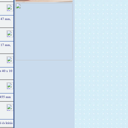
ø 47 mm,
ø 17 mm,
ø 40 x 10
x 455 mm
 és leírás