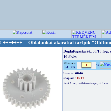
Oldalunkat akarattal tartjuk "Oldtimer/RETRO
Duplafogaskerék, 30/10 fog, 
10 db/cs
Cikkszám:
cs
841038
485 Ft
kisker ár:
315 Ft
shop ár:
furat 3 mm, csatlakozó tengely ø 3 mm