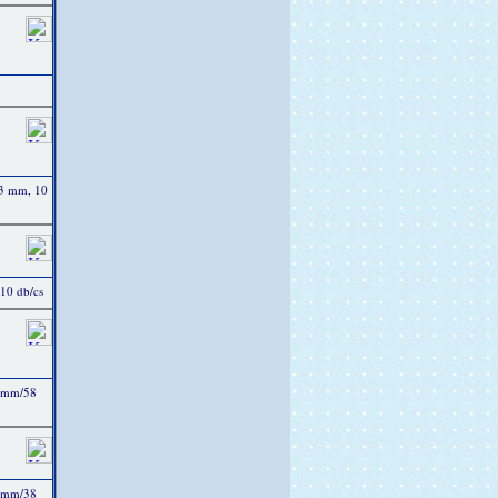
43 mm, 10
 10 db/cs
3 mm/58
4 mm/38