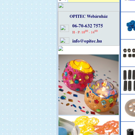
OPITEC Webáruház
06-70-632 7575
00
00
H - P: 10
- 14
info@opitec.hu