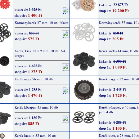
22 875 Ft
kisker ár:
1 625 Ft
kisker ár:
19 200 Ft
shop ár:
1 400 Ft
shop ár:
Kormánykerék 37 mm, 10 db, fekete
Kormánykerék 37 mm, 10 d
850 Ft
850 Ft
kisker ár:
kisker ár:
575 Ft
505 Ft
shop ár:
shop ár:
Kerék, kicsi 28 x 9 mm, 10 db, 3/4
Kerék széles 44 mm, 10 db
üreges
1 300 Ft
kisker ár:
1 625 Ft
kisker ár:
1 080 Ft
shop ár:
1 275 Ft
shop ár:
Kerék nagy 56 mm, 10 db
Kerék nagy ø 52 mm, 10 d
1 755 Ft
2 445 Ft
kisker ár:
kisker ár:
1 470 Ft
1 725 Ft
shop ár:
shop ár:
Kerék közepes, 45 mm, 10 db
Kerék közepes, ø 40 mm, 
járó, 4 db
1 180 Ft
kisker ár:
1 285 Ft
kisker ár:
885 Ft
shop ár:
1 105 Ft
shop ár:
Kerék kicsi, ø 35 mm, 10 db
Kerék kicsi, ø 28 mm, 10 d