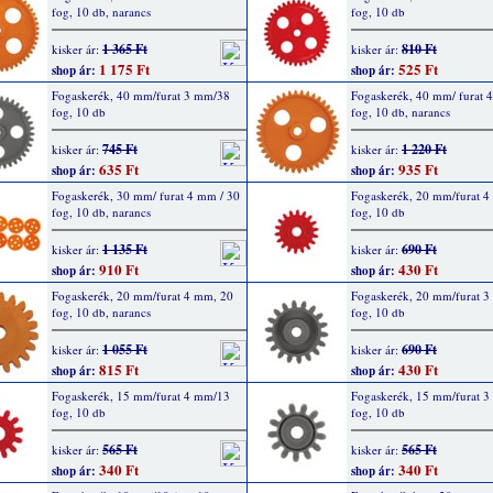
fog, 10 db, narancs
fog, 10 db
1 365 Ft
810 Ft
kisker ár:
kisker ár:
1 175 Ft
525 Ft
shop ár:
shop ár:
Fogaskerék, 40 mm/furat 3 mm/38
Fogaskerék, 40 mm/ furat 
fog, 10 db
fog, 10 db, narancs
745 Ft
1 220 Ft
kisker ár:
kisker ár:
635 Ft
935 Ft
shop ár:
shop ár:
Fogaskerék, 30 mm/ furat 4 mm / 30
Fogaskerék, 20 mm/furat 
fog, 10 db, narancs
fog, 10 db
1 135 Ft
690 Ft
kisker ár:
kisker ár:
910 Ft
430 Ft
shop ár:
shop ár:
Fogaskerék, 20 mm/furat 4 mm, 20
Fogaskerék, 20 mm/furat 
fog, 10 db, narancs
fog, 10 db
1 055 Ft
690 Ft
kisker ár:
kisker ár:
815 Ft
430 Ft
shop ár:
shop ár:
Fogaskerék, 15 mm/furat 4 mm/13
Fogaskerék, 15 mm/furat 
fog, 10 db
fog, 10 db
565 Ft
565 Ft
kisker ár:
kisker ár:
340 Ft
340 Ft
shop ár:
shop ár: