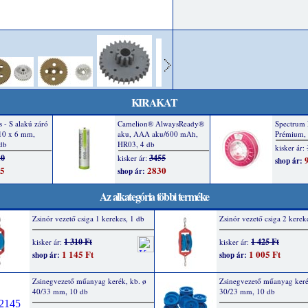
KIRAKAT
Az alkategória többi terméke
Zsinór vezető csiga 1 kerekes, 1 db
Zsinór vezető csiga 2 kerek
1 310 Ft
1 425 Ft
kisker ár:
kisker ár:
1 145 Ft
1 005 Ft
shop ár:
shop ár:
Zsinegvezető műanyag kerék, kb. ø
Zsinegvezető műanyag keré
40/33 mm, 10 db
30/23 mm, 10 db