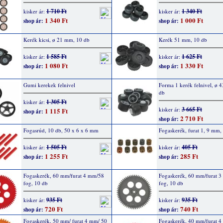
1 710 Ft
1 340 Ft
kisker ár:
kisker ár:
1 340 Ft
1 000 Ft
shop ár:
shop ár:
Kerék kicsi, ø 21 mm, 10 db
Kerék 51 mm, 10 db
1 585 Ft
1 625 Ft
kisker ár:
kisker ár:
1 080 Ft
1 330 Ft
shop ár:
shop ár:
Gumi kerekek felnivel
Forma 1 kerék felnivel, ø 
db
1 305 Ft
kisker ár:
3 665 Ft
kisker ár:
1 115 Ft
shop ár:
2 710 Ft
shop ár:
Fogasrúd, 10 db, 50 x 6 x 6 mm
Fogaskerék, furat 1, 9 mm,
1 505 Ft
405 Ft
kisker ár:
kisker ár:
1 255 Ft
285 Ft
shop ár:
shop ár:
Fogaskerék, 60 mm/furat 4 mm/58
Fogaskerék, 60 mm/furat 
fog, 10 db
fog, 10 db
935 Ft
935 Ft
kisker ár:
kisker ár:
720 Ft
740 Ft
shop ár:
shop ár:
Fogaskerék, 50 mm/ furat 4 mm/ 50
Fogaskerék, 40 mm/furat 