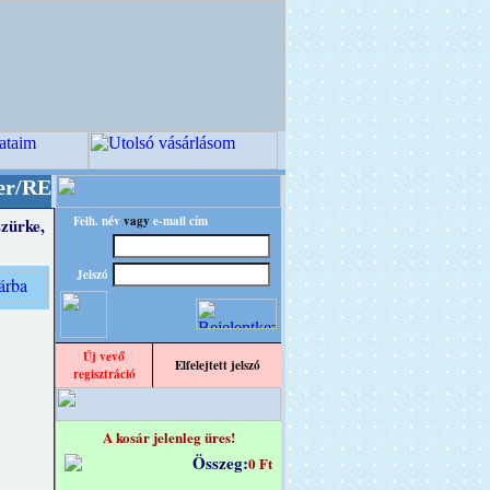
" designba!
+++++++ OPITEC - A Kreatív Világ 
Felh. név
vagy
e-mail cím
szürke,
Jelszó
Új vevő
Elfelejtett jelszó
regisztráció
A kosár jelenleg üres!
Összeg:
0 Ft