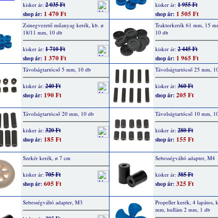
2 035 Ft
1 955 Ft
kisker ár:
kisker ár:
1 470 Ft
1 505 Ft
shop ár:
shop ár:
Zsinegvezető műanyag kerék, kb. ø
Traktorkerék 61 mm, 15 mm
18/11 mm, 10 db
10 db
1 710 Ft
2 445 Ft
kisker ár:
kisker ár:
1 370 Ft
1 965 Ft
shop ár:
shop ár:
Távolságtartócső 5 mm, 10 db
Távolságtartócső 25 mm, 1
240 Ft
360 Ft
kisker ár:
kisker ár:
190 Ft
205 Ft
shop ár:
shop ár:
Távolságtartócső 20 mm, 10 db
Távolságtartócső 10 mm, 1
320 Ft
280 Ft
kisker ár:
kisker ár:
185 Ft
155 Ft
shop ár:
shop ár:
Szekér kerék, ø 7 cm
Sebességváltó adapter, M4
705 Ft
385 Ft
kisker ár:
kisker ár:
605 Ft
325 Ft
shop ár:
shop ár:
Sebességváltó adapter, M3
Propeller kerék, 4 lapátos, 
mm, hullám 2 mm, 1 db