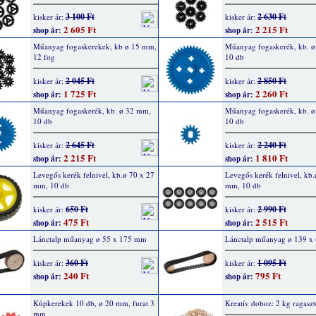
3 100 Ft
2 630 Ft
kisker ár:
kisker ár:
2 605 Ft
2 215 Ft
shop ár:
shop ár:
Műanyag fogaskerekek, kb ø 15 mm,
Műanyag fogaskerék, kb. 
12 fog
10 db
2 045 Ft
2 850 Ft
kisker ár:
kisker ár:
1 725 Ft
2 260 Ft
shop ár:
shop ár:
Műanyag fogaskerék, kb. ø 32 mm,
Műanyag fogaskerék, kb. 
10 db
10 db
2 645 Ft
2 240 Ft
kisker ár:
kisker ár:
2 215 Ft
1 810 Ft
shop ár:
shop ár:
Levegős kerék felnivel, kb.ø 70 x 27
Levegős kerék felnivel, kb.
mm, 10 db
mm, 10 db
650 Ft
2 990 Ft
kisker ár:
kisker ár:
475 Ft
2 515 Ft
shop ár:
shop ár:
Lánctalp műanyag ø 55 x 175 mm
Lánctalp műanyag ø 139 
360 Ft
1 095 Ft
kisker ár:
kisker ár:
240 Ft
795 Ft
shop ár:
shop ár:
Kúpkerekek 10 db, ø 20 mm, furat 3
Kreatív doboz: 2 kg ragasztó
mm