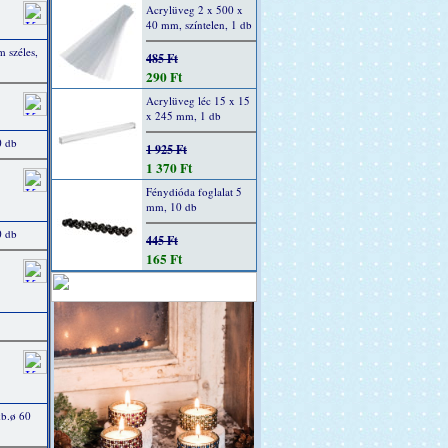
Acrylüveg 2 x 500 x
40 mm, színtelen, 1 db
 széles,
485 Ft
290 Ft
Acrylüveg léc 15 x 15
x 245 mm, 1 db
0 db
1 925 Ft
1 370 Ft
Fénydióda foglalat 5
mm, 10 db
0 db
445 Ft
165 Ft
kb.ø 60