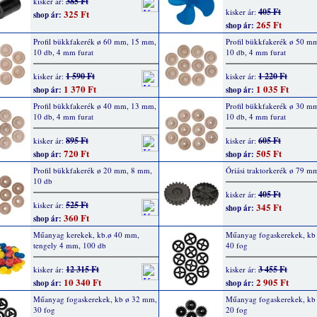
385 Ft
kisker ár:
405 Ft
kisker ár:
325 Ft
shop ár:
265 Ft
shop ár:
Profil bükkfakerék ø 60 mm, 15 mm,
Profil bükkfakerék ø 50 m
10 db, 4 mm furat
10 db, 4 mm furat
1 590 Ft
1 220 Ft
kisker ár:
kisker ár:
1 370 Ft
1 035 Ft
shop ár:
shop ár:
Profil bükkfakerék ø 40 mm, 13 mm,
Profil bükkfakerék ø 30 m
10 db, 4 mm furat
10 db, 4 mm furat
895 Ft
605 Ft
kisker ár:
kisker ár:
720 Ft
505 Ft
shop ár:
shop ár:
Profil bükkfakerék ø 20 mm, 8 mm,
Óriási traktorkerék ø 79 m
10 db
405 Ft
kisker ár:
525 Ft
kisker ár:
345 Ft
shop ár:
360 Ft
shop ár:
Műanyag kerekek, kb.ø 40 mm,
Műanyag fogaskerekek, kb
tengely 4 mm, 100 db
40 fog
12 315 Ft
3 455 Ft
kisker ár:
kisker ár:
10 340 Ft
2 905 Ft
shop ár:
shop ár:
Műanyag fogaskerekek, kb ø 32 mm,
Műanyag fogaskerekek, kb
30 fog
20 fog