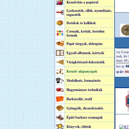
Kreatívitás a papírral
Lyukasztók, ollók, nyomdázás,
ragasztók
Festékek és kellékek
Ceruzák, kréták, festetlen
formák
Papír tárgyak, dekupázs
Egyedi albumok, kártyák
Virágkötészeti dekorációk
Kreatív alapanyagok
Modellezés, formaöntés
Hagyományos technikák
Barkácsfilc, textil
Gyöngyök, ékszerkészítés
Építő barkács csomagok
Könyvek, ötletek