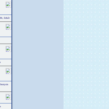
b, fehér
b
könnyen
b