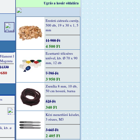
Ugrás a kosár oldalára
Eredeti cidrusfa cserép,
500 db, 19 x 30 x 1, 5
mm
11 900 Ft
4 500 Ft
Ecsettartó tölcséres
tetővel, kb. Ø 70 x 90
mm, 12 db
7 795 Ft
3 950 Ft
Zsenília 8 mm, 10 db,
50 cm hosszú, barna
es
525 Ft
340 Ft
Kézi menetfúró készlet,
3 részes, M3
k, kb. ø
3 665 Ft
2 405 Ft