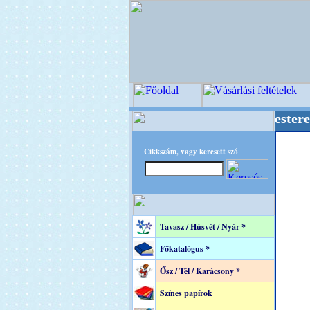
+ OPITEC - A Kreatív Világ Mestere! +++++++ 
Cikkszám, vagy keresett szó
Tavasz / Húsvét / Nyár *
Főkatalógus *
Ősz / Tél / Karácsony *
Színes papírok