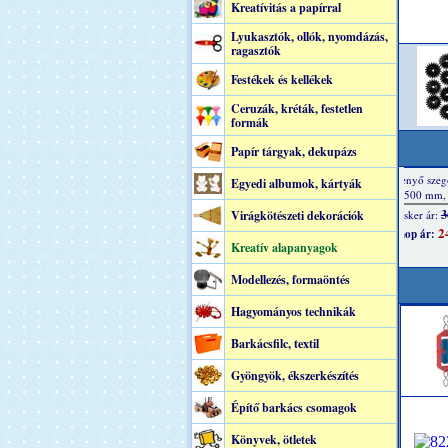
Kreatívitás a papírral
Lyukasztók, ollók, nyomdázás,
ragasztók
Festékek és kellékek
Ceruzák, kréták, festetlen
formák
Papír tárgyak, dekupázs
Egyedi albumok, kártyák
Virágkötészeti dekorációk
Kreatív alapanyagok
Modellezés, formaöntés
Hagyományos technikák
Barkácsfilc, textil
Gyöngyök, ékszerkészítés
Építő barkács csomagok
Könyvek, ötletek