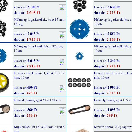
3 100 Ft
2 630 Ft
kisker ár:
kisker ár:
2 605 Ft
2 215 Ft
shop ár:
shop ár:
Műanyag fogaskerekek, kb ø 15 mm,
Műanyag fogaskerék, kb. 
12 fog
10 db
2 045 Ft
2 850 Ft
kisker ár:
kisker ár:
1 725 Ft
2 260 Ft
shop ár:
shop ár:
Műanyag fogaskerék, kb. ø 32 mm,
Műanyag fogaskerék, kb. 
10 db
10 db
2 645 Ft
2 240 Ft
kisker ár:
kisker ár:
2 215 Ft
1 810 Ft
shop ár:
shop ár:
Levegős kerék felnivel, kb.ø 70 x 27
Levegős kerék felnivel, kb.
mm, 10 db
mm, 10 db
650 Ft
2 990 Ft
kisker ár:
kisker ár:
475 Ft
2 515 Ft
shop ár:
shop ár:
Lánctalp műanyag ø 55 x 175 mm
Lánctalp műanyag ø 139 
360 Ft
1 095 Ft
kisker ár:
kisker ár:
240 Ft
795 Ft
shop ár:
shop ár:
Kúpkerekek 10 db, ø 20 mm, furat 3
Kreatív doboz: 2 kg ragasztó
mm