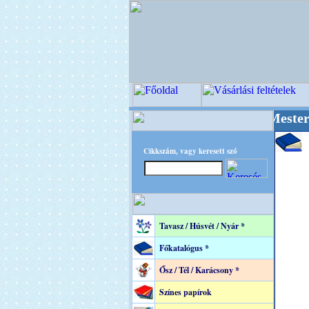
++ OPITEC - A Kreatív Világ Mestere! +++++++
Cikkszám, vagy keresett szó
Tavasz / Húsvét / Nyár *
Főkatalógus *
Ősz / Tél / Karácsony *
Színes papírok