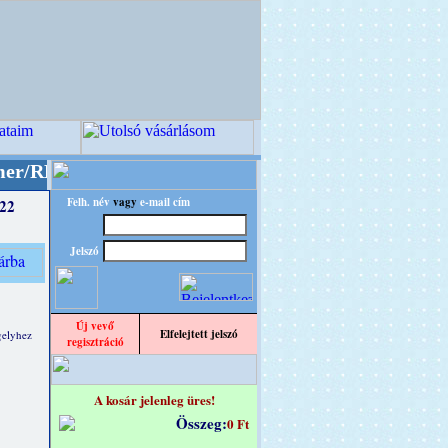
O" designba!
+++++++ OPITEC - A Kreatív Vilá
Felh. név
vagy
e-mail cím
 22
Jelszó
Új vevő
Elfelejtett jelszó
gelyhez
regisztráció
A kosár jelenleg üres!
Összeg:
0 Ft