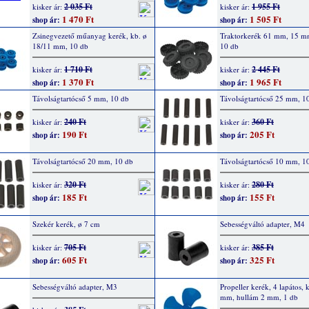
2 035 Ft
1 955 Ft
kisker ár:
kisker ár:
1 470 Ft
1 505 Ft
shop ár:
shop ár:
Zsinegvezető műanyag kerék, kb. ø
Traktorkerék 61 mm, 15 mm
18/11 mm, 10 db
10 db
1 710 Ft
2 445 Ft
kisker ár:
kisker ár:
1 370 Ft
1 965 Ft
shop ár:
shop ár:
Távolságtartócső 5 mm, 10 db
Távolságtartócső 25 mm, 1
240 Ft
360 Ft
kisker ár:
kisker ár:
190 Ft
205 Ft
shop ár:
shop ár:
Távolságtartócső 20 mm, 10 db
Távolságtartócső 10 mm, 1
320 Ft
280 Ft
kisker ár:
kisker ár:
185 Ft
155 Ft
shop ár:
shop ár:
Szekér kerék, ø 7 cm
Sebességváltó adapter, M4
705 Ft
385 Ft
kisker ár:
kisker ár:
605 Ft
325 Ft
shop ár:
shop ár:
Sebességváltó adapter, M3
Propeller kerék, 4 lapátos, 
mm, hullám 2 mm, 1 db