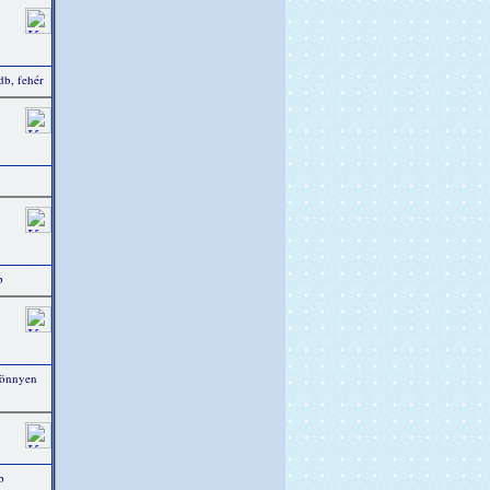
b, fehér
b
könnyen
b