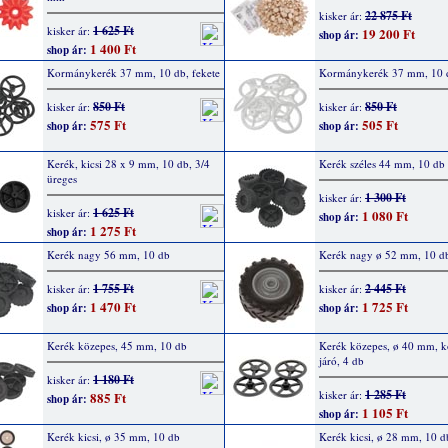
22 875 Ft
kisker ár:
1 625 Ft
kisker ár:
19 200 Ft
shop ár:
1 400 Ft
shop ár:
Kormánykerék 37 mm, 10 db, fekete
Kormánykerék 37 mm, 10 d
850 Ft
850 Ft
kisker ár:
kisker ár:
575 Ft
505 Ft
shop ár:
shop ár:
Kerék, kicsi 28 x 9 mm, 10 db, 3/4
Kerék széles 44 mm, 10 db
üreges
1 300 Ft
kisker ár:
1 625 Ft
kisker ár:
1 080 Ft
shop ár:
1 275 Ft
shop ár:
Kerék nagy 56 mm, 10 db
Kerék nagy ø 52 mm, 10 d
1 755 Ft
2 445 Ft
kisker ár:
kisker ár:
1 470 Ft
1 725 Ft
shop ár:
shop ár:
Kerék közepes, 45 mm, 10 db
Kerék közepes, ø 40 mm, 
járó, 4 db
1 180 Ft
kisker ár:
1 285 Ft
kisker ár:
885 Ft
shop ár:
1 105 Ft
shop ár:
Kerék kicsi, ø 35 mm, 10 db
Kerék kicsi, ø 28 mm, 10 d