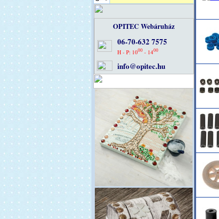
OPITEC Webáruház
06-70-632 7575
00
00
H - P: 10
- 14
info@opitec.hu