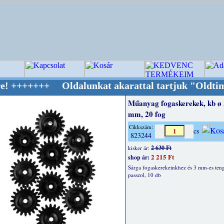
 Oldalunkat akarattal tartjuk "Oldtimer/RETR
Műanyag fogaskerekek, kb ø
mm, 20 fog
Cikkszám:
cs
823244
2 630 Ft
kisker ár:
2 215 Ft
shop ár:
Sárga fogaskerekeinkhez és 3 mm-es ten
passzol, 10 db