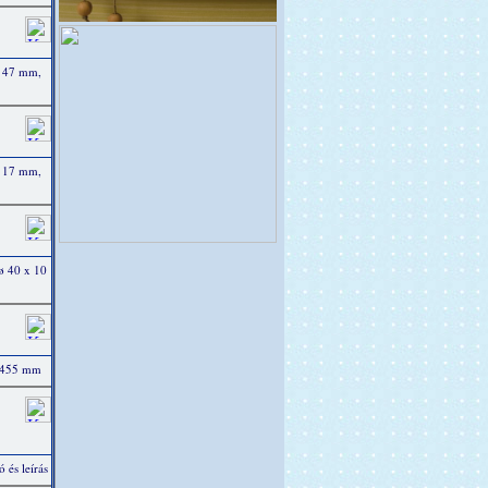
ø 47 mm,
ø 17 mm,
ø 40 x 10
x 455 mm
 és leírás