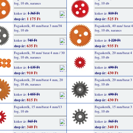
fog, 10 db, narancs
fog, 10 db
1 365 Ft
810 Ft
kisker ár:
kisker ár:
1 175 Ft
525 Ft
shop ár:
shop ár:
Fogaskerék, 40 mm/furat 3 mm/38
Fogaskerék, 40 mm/ furat 
fog, 10 db
fog, 10 db, narancs
745 Ft
1 220 Ft
kisker ár:
kisker ár:
635 Ft
935 Ft
shop ár:
shop ár:
Fogaskerék, 30 mm/ furat 4 mm / 30
Fogaskerék, 20 mm/furat 
fog, 10 db, narancs
fog, 10 db
1 135 Ft
690 Ft
kisker ár:
kisker ár:
910 Ft
430 Ft
shop ár:
shop ár:
Fogaskerék, 20 mm/furat 4 mm, 20
Fogaskerék, 20 mm/furat 
fog, 10 db, narancs
fog, 10 db
1 055 Ft
690 Ft
kisker ár:
kisker ár:
815 Ft
430 Ft
shop ár:
shop ár:
Fogaskerék, 15 mm/furat 4 mm/13
Fogaskerék, 15 mm/furat 
fog, 10 db
fog, 10 db
565 Ft
565 Ft
kisker ár:
kisker ár:
340 Ft
340 Ft
shop ár:
shop ár: