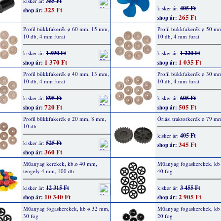
385 Ft
kisker ár:
405 Ft
kisker ár:
325 Ft
shop ár:
265 Ft
shop ár:
Profil bükkfakerék ø 60 mm, 15 mm,
Profil bükkfakerék ø 50 m
10 db, 4 mm furat
10 db, 4 mm furat
1 590 Ft
1 220 Ft
kisker ár:
kisker ár:
1 370 Ft
1 035 Ft
shop ár:
shop ár:
Profil bükkfakerék ø 40 mm, 13 mm,
Profil bükkfakerék ø 30 m
10 db, 4 mm furat
10 db, 4 mm furat
895 Ft
605 Ft
kisker ár:
kisker ár:
720 Ft
505 Ft
shop ár:
shop ár:
Profil bükkfakerék ø 20 mm, 8 mm,
Óriási traktorkerék ø 79 m
10 db
405 Ft
kisker ár:
525 Ft
kisker ár:
345 Ft
shop ár:
360 Ft
shop ár:
Műanyag kerekek, kb.ø 40 mm,
Műanyag fogaskerekek, kb
tengely 4 mm, 100 db
40 fog
12 315 Ft
3 455 Ft
kisker ár:
kisker ár:
10 340 Ft
2 905 Ft
shop ár:
shop ár:
Műanyag fogaskerekek, kb ø 32 mm,
Műanyag fogaskerekek, kb
30 fog
20 fog