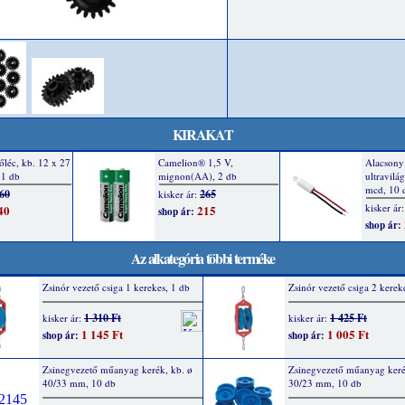
KIRAKAT
Az alkategória többi terméke
Zsinór vezető csiga 1 kerekes, 1 db
Zsinór vezető csiga 2 kerek
1 310 Ft
1 425 Ft
kisker ár:
kisker ár:
1 145 Ft
1 005 Ft
shop ár:
shop ár:
Zsinegvezető műanyag kerék, kb. ø
Zsinegvezető műanyag keré
40/33 mm, 10 db
30/23 mm, 10 db