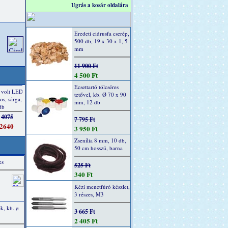
Ugrás a kosár oldalára
Eredeti cidrusfa cserép,
500 db, 19 x 30 x 1, 5
mm
11 900 Ft
4 500 Ft
Ecsettartó tölcséres
tetővel, kb. Ø 70 x 90
mm, 12 db
7 795 Ft
3 950 Ft
Zsenília 8 mm, 10 db,
50 cm hosszú, barna
es
525 Ft
340 Ft
Kézi menetfúró készlet,
3 részes, M3
k, kb. ø
3 665 Ft
2 405 Ft