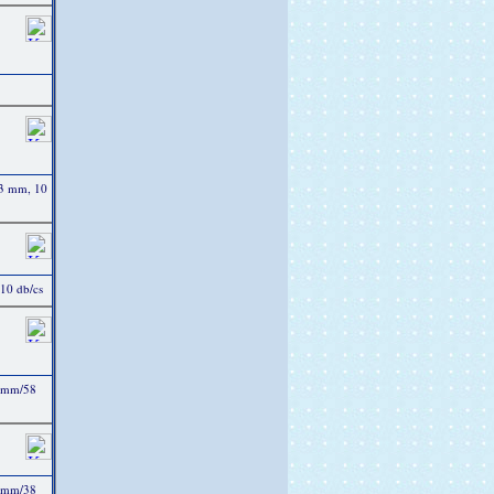
43 mm, 10
 10 db/cs
3 mm/58
4 mm/38