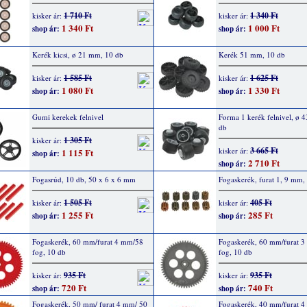
1 710 Ft
1 340 Ft
kisker ár:
kisker ár:
1 340 Ft
1 000 Ft
shop ár:
shop ár:
Kerék kicsi, ø 21 mm, 10 db
Kerék 51 mm, 10 db
1 585 Ft
1 625 Ft
kisker ár:
kisker ár:
1 080 Ft
1 330 Ft
shop ár:
shop ár:
Gumi kerekek felnivel
Forma 1 kerék felnivel, ø 
db
1 305 Ft
kisker ár:
3 665 Ft
kisker ár:
1 115 Ft
shop ár:
2 710 Ft
shop ár:
Fogasrúd, 10 db, 50 x 6 x 6 mm
Fogaskerék, furat 1, 9 mm,
1 505 Ft
405 Ft
kisker ár:
kisker ár:
1 255 Ft
285 Ft
shop ár:
shop ár:
Fogaskerék, 60 mm/furat 4 mm/58
Fogaskerék, 60 mm/furat 
fog, 10 db
fog, 10 db
935 Ft
935 Ft
kisker ár:
kisker ár:
720 Ft
740 Ft
shop ár:
shop ár:
Fogaskerék, 50 mm/ furat 4 mm/ 50
Fogaskerék, 40 mm/furat 