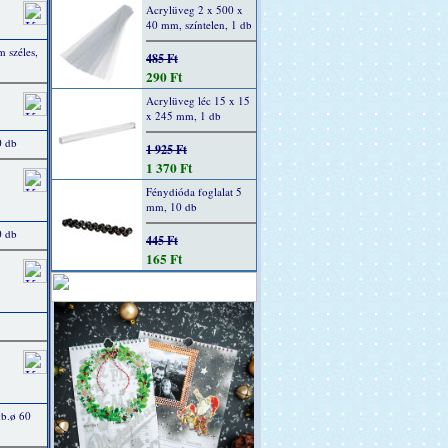
Acrylüveg 2 x 500 x
40 mm, színtelen, 1 db
 széles,
485 Ft
290 Ft
Acrylüveg léc 15 x 15
x 245 mm, 1 db
0 db
1 925 Ft
1 370 Ft
Fénydióda foglalat 5
mm, 10 db
0 db
445 Ft
165 Ft
kb.ø 60