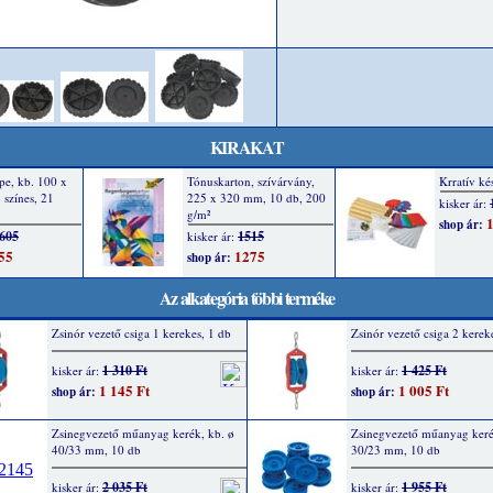
KIRAKAT
Az alkategória többi terméke
Zsinór vezető csiga 1 kerekes, 1 db
Zsinór vezető csiga 2 kerek
1 310 Ft
1 425 Ft
kisker ár:
kisker ár:
1 145 Ft
1 005 Ft
shop ár:
shop ár:
Zsinegvezető műanyag kerék, kb. ø
Zsinegvezető műanyag keré
40/33 mm, 10 db
30/23 mm, 10 db
2 035 Ft
1 955 Ft
kisker ár:
kisker ár: