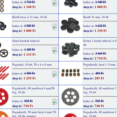
1 710 Ft
1 340 Ft
kisker ár:
kisker ár:
1 340 Ft
1 000 Ft
shop ár:
shop ár:
Kerék kicsi, ø 21 mm, 10 db
Kerék 51 mm, 10 db
1 585 Ft
1 625 Ft
kisker ár:
kisker ár:
1 080 Ft
1 330 Ft
shop ár:
shop ár:
Gumi kerekek felnivel
Forma 1 kerék felnivel, ø 
db
1 305 Ft
kisker ár:
3 665 Ft
kisker ár:
1 115 Ft
shop ár:
2 710 Ft
shop ár:
Fogasrúd, 10 db, 50 x 6 x 6 mm
Fogaskerék, furat 1, 9 mm,
1 505 Ft
405 Ft
kisker ár:
kisker ár:
1 255 Ft
285 Ft
shop ár:
shop ár:
Fogaskerék, 60 mm/furat 4 mm/58
Fogaskerék, 60 mm/furat 
fog, 10 db
fog, 10 db
935 Ft
935 Ft
kisker ár:
kisker ár:
720 Ft
740 Ft
shop ár:
shop ár:
Fogaskerék, 50 mm/ furat 4 mm/ 50
Fogaskerék, 40 mm/furat 
fog, 10 db, narancs
fog, 10 db