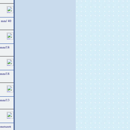
4 mm/ 40
4 mm/18
3 mm/18
3 mm/13
metszett