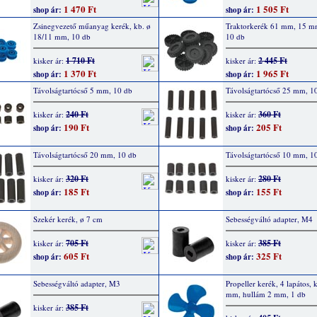
1 470 Ft
1 505 Ft
shop ár:
shop ár:
Zsinegvezető műanyag kerék, kb. ø
Traktorkerék 61 mm, 15 mm
18/11 mm, 10 db
10 db
1 710 Ft
2 445 Ft
kisker ár:
kisker ár:
1 370 Ft
1 965 Ft
shop ár:
shop ár:
Távolságtartócső 5 mm, 10 db
Távolságtartócső 25 mm, 1
240 Ft
360 Ft
kisker ár:
kisker ár:
190 Ft
205 Ft
shop ár:
shop ár:
Távolságtartócső 20 mm, 10 db
Távolságtartócső 10 mm, 1
320 Ft
280 Ft
kisker ár:
kisker ár:
185 Ft
155 Ft
shop ár:
shop ár:
Szekér kerék, ø 7 cm
Sebességváltó adapter, M4
705 Ft
385 Ft
kisker ár:
kisker ár:
605 Ft
325 Ft
shop ár:
shop ár:
Sebességváltó adapter, M3
Propeller kerék, 4 lapátos, 
mm, hullám 2 mm, 1 db
385 Ft
kisker ár: