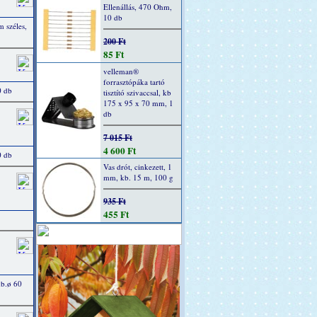
Ellenállás, 470 Ohm,
10 db
 széles,
200 Ft
85 Ft
velleman®
forrasztópáka tartó
0 db
tisztító szivaccsal, kb
175 x 95 x 70 mm, 1
db
7 015 Ft
4 600 Ft
0 db
Vas drót, cinkezett, 1
mm, kb. 15 m, 100 g
935 Ft
455 Ft
kb.ø 60