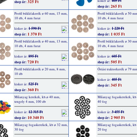
405 Ft
kisker ár:
325 Ft
shop ár:
265 Ft
shop ár:
Profil bükkfakerék ø 60 mm, 15 mm,
Profil bükkfakerék ø 50 m
10 db, 4 mm furat
10 db, 4 mm furat
1 590 Ft
1 220 Ft
kisker ár:
kisker ár:
1 370 Ft
1 035 Ft
shop ár:
shop ár:
Profil bükkfakerék ø 40 mm, 13 mm,
Profil bükkfakerék ø 30 m
10 db, 4 mm furat
10 db, 4 mm furat
895 Ft
605 Ft
kisker ár:
kisker ár:
720 Ft
505 Ft
shop ár:
shop ár:
Profil bükkfakerék ø 20 mm, 8 mm,
Óriási traktorkerék ø 79 m
10 db
405 Ft
kisker ár:
525 Ft
kisker ár:
345 Ft
shop ár:
360 Ft
shop ár:
Műanyag kerekek, kb.ø 40 mm,
Műanyag fogaskerekek, kb
tengely 4 mm, 100 db
40 fog
12 315 Ft
3 455 Ft
kisker ár:
kisker ár:
10 340 Ft
2 905 Ft
shop ár:
shop ár:
Műanyag fogaskerekek, kb ø 32 mm,
Műanyag fogaskerekek, kb
30 fog
20 fog