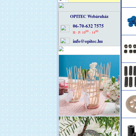
OPITEC Webáruház
06-70-632 7575
00
00
H - P: 10
- 14
info@opitec.hu