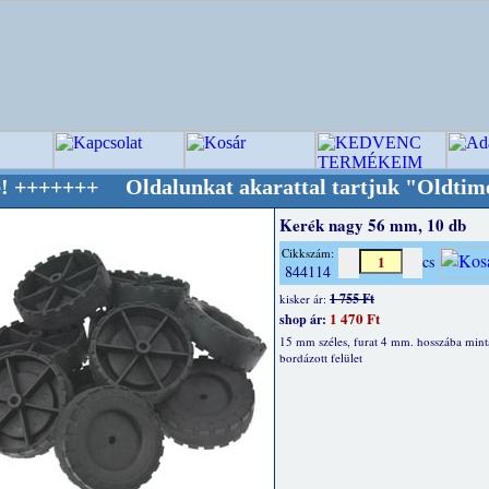
 Oldalunkat akarattal tartjuk "Oldtimer/RETR
Kerék nagy 56 mm, 10 db
Cikkszám:
cs
844114
1 755 Ft
kisker ár:
1 470 Ft
shop ár:
15 mm széles, furat 4 mm. hosszába mintá
bordázott felület