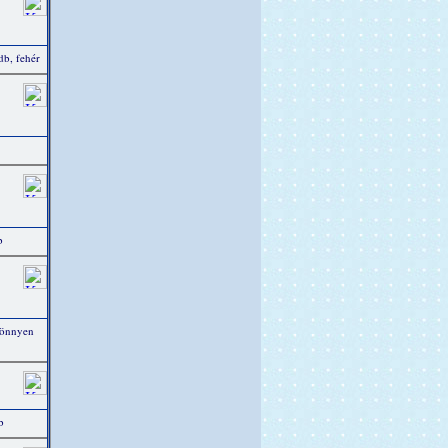
b, fehér
b
könnyen
b