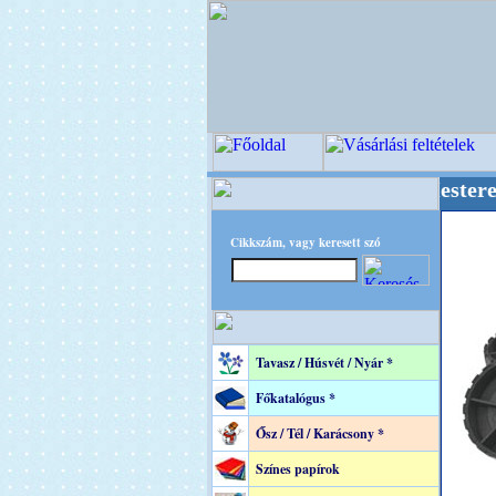
++ OPITEC - A Kreatív Világ Mestere! +++++++
Cikkszám, vagy keresett szó
Tavasz / Húsvét / Nyár *
Főkatalógus *
Ősz / Tél / Karácsony *
Színes papírok