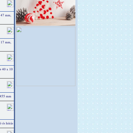
ø 47 mm,
ø 17 mm,
ø 40 x 10
x 455 mm
 és leírás