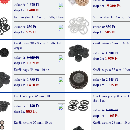
22 875 Ft
kisker ár:
1 625 Ft
kisker ár:
19 200 Ft
shop ár:
1 400 Ft
shop ár:
Kormánykerék 37 mm, 10 db, fekete
Kormánykerék 37 mm, 10 d
850 Ft
850 Ft
kisker ár:
kisker ár:
575 Ft
505 Ft
shop ár:
shop ár:
Kerék, kicsi 28 x 9 mm, 10 db, 3/4
Kerék széles 44 mm, 10 db
üreges
1 300 Ft
kisker ár:
1 625 Ft
kisker ár:
1 080 Ft
shop ár:
1 275 Ft
shop ár:
Kerék nagy 56 mm, 10 db
Kerék nagy ø 52 mm, 10 d
1 755 Ft
2 445 Ft
kisker ár:
kisker ár:
1 470 Ft
1 725 Ft
shop ár:
shop ár:
Kerék közepes, 45 mm, 10 db
Kerék közepes, ø 40 mm, 
járó, 4 db
1 180 Ft
kisker ár:
1 285 Ft
kisker ár:
885 Ft
shop ár:
1 105 Ft
shop ár:
Kerék kicsi, ø 35 mm, 10 db
Kerék kicsi, ø 28 mm, 10 d