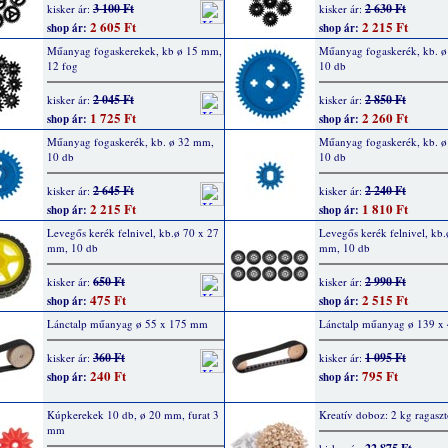
3 100 Ft
2 630 Ft
kisker ár:
kisker ár:
2 605 Ft
2 215 Ft
shop ár:
shop ár:
Műanyag fogaskerekek, kb ø 15 mm,
Műanyag fogaskerék, kb. 
12 fog
10 db
2 045 Ft
2 850 Ft
kisker ár:
kisker ár:
1 725 Ft
2 260 Ft
shop ár:
shop ár:
Műanyag fogaskerék, kb. ø 32 mm,
Műanyag fogaskerék, kb. 
10 db
10 db
2 645 Ft
2 240 Ft
kisker ár:
kisker ár:
2 215 Ft
1 810 Ft
shop ár:
shop ár:
Levegős kerék felnivel, kb.ø 70 x 27
Levegős kerék felnivel, kb.
mm, 10 db
mm, 10 db
650 Ft
2 990 Ft
kisker ár:
kisker ár:
475 Ft
2 515 Ft
shop ár:
shop ár:
Lánctalp műanyag ø 55 x 175 mm
Lánctalp műanyag ø 139 
360 Ft
1 095 Ft
kisker ár:
kisker ár:
240 Ft
795 Ft
shop ár:
shop ár:
Kúpkerekek 10 db, ø 20 mm, furat 3
Kreatív doboz: 2 kg ragasztó
mm