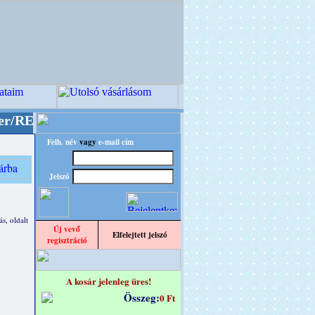
O" designba!
+++++++ OPITEC - A Kreatív Világ
Felh. név
vagy
e-mail cím
Jelszó
s, oldalt
Új vevő
Elfelejtett jelszó
regisztráció
A kosár jelenleg üres!
Összeg:
0 Ft