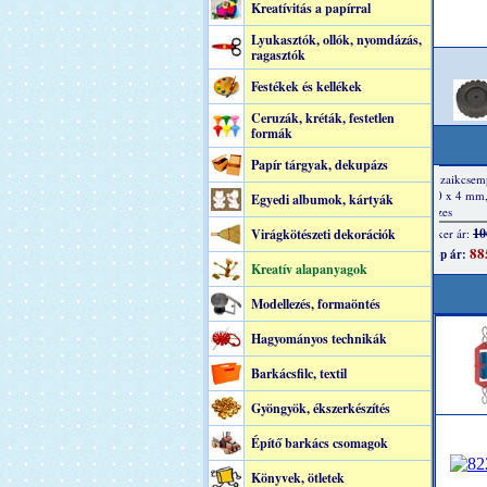
Kreatívitás a papírral
Lyukasztók, ollók, nyomdázás,
ragasztók
Festékek és kellékek
Ceruzák, kréták, festetlen
formák
Papír tárgyak, dekupázs
Egyedi albumok, kártyák
Virágkötészeti dekorációk
Kreatív alapanyagok
Modellezés, formaöntés
Hagyományos technikák
Barkácsfilc, textil
Gyöngyök, ékszerkészítés
Építő barkács csomagok
Könyvek, ötletek