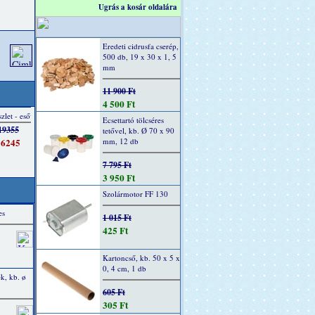
Ugrás a kosár oldalára
Eredeti cidrusfa cserép,
500 db, 19 x 30 x 1, 5
mm
11 900 Ft
4 500 Ft
Ecsettartó tölcséres
tetővel, kb. Ø 70 x 90
mm, 12 db
7 795 Ft
3 950 Ft
Szolármotor FF 130
es
1 015 Ft
425 Ft
Kartoncső, kb. 50 x 5 x
0, 4 cm, 1 db
k, kb. ø
605 Ft
305 Ft