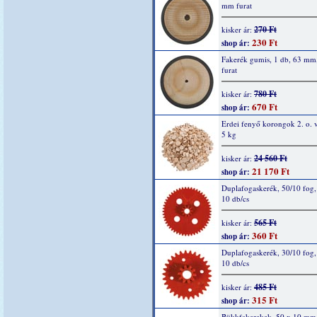
mm furat
270 Ft
kisker ár:
230 Ft
shop ár:
Fakerék gumis, 1 db, 63 m
furat
780 Ft
kisker ár:
670 Ft
shop ár:
Erdei fenyő korongok 2. o. v
5 kg
24 560 Ft
kisker ár:
21 170 Ft
shop ár:
Duplafogaskerék, 50/10 fog, 
10 db/cs
565 Ft
kisker ár:
360 Ft
shop ár:
Duplafogaskerék, 30/10 fog, 
10 db/cs
485 Ft
kisker ár:
315 Ft
shop ár:
Bükkfakerekek, 50 x 10 mm,