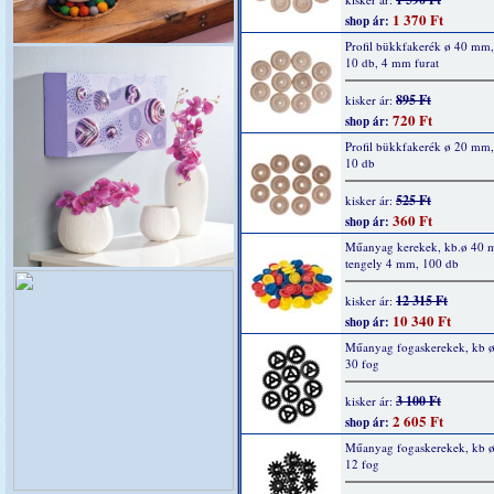
1 370 Ft
shop ár:
Profil bükkfakerék ø 40 mm
10 db, 4 mm furat
895 Ft
kisker ár:
720 Ft
shop ár:
Profil bükkfakerék ø 20 mm
10 db
525 Ft
kisker ár:
360 Ft
shop ár:
Műanyag kerekek, kb.ø 40 
tengely 4 mm, 100 db
12 315 Ft
kisker ár:
10 340 Ft
shop ár:
Műanyag fogaskerekek, kb 
30 fog
3 100 Ft
kisker ár:
2 605 Ft
shop ár:
Műanyag fogaskerekek, kb 
12 fog