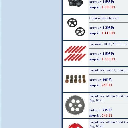
1 585 Ft
kisker ár:
1 080 Ft
shop ár:
Gumi kerekek felnivel
1 305 Ft
kisker ár:
1 115 Ft
shop ár:
Fogasrúd, 10 db, 50 x 6 x 
1 505 Ft
kisker ár:
1 255 Ft
shop ár:
Fogaskerék, furat 1, 9 mm, 1
405 Ft
kisker ár:
285 Ft
shop ár:
Fogaskerék, 60 mm/furat 3
fog, 10 db
935 Ft
kisker ár:
740 Ft
shop ár:
Fogaskerék, 40 mm/furat 4
fog, 10 db