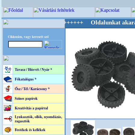
ág Mestere! +++++++ Oldalunkat akarattal tar
Cikkszám, vagy keresett szó
Tavasz / Húsvét / Nyár *
Főkatalógus *
Ősz / Tél / Karácsony *
Színes papírok
Kreatívitás a papírral
Lyukasztók, ollók, nyomdázás,
ragasztók
Festékek és kellékek