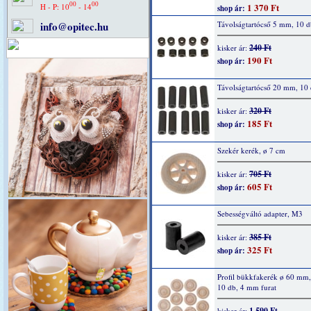
00
00
1 370 Ft
H - P: 10
- 14
shop ár:
info@opitec.hu
Távolságtartócső 5 mm, 10 d
240 Ft
kisker ár:
190 Ft
shop ár:
Távolságtartócső 20 mm, 10
320 Ft
kisker ár:
185 Ft
shop ár:
Szekér kerék, ø 7 cm
705 Ft
kisker ár:
605 Ft
shop ár:
Sebességváltó adapter, M3
385 Ft
kisker ár:
325 Ft
shop ár:
Profil bükkfakerék ø 60 mm
10 db, 4 mm furat
1 590 Ft
kisker ár: