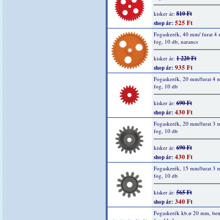
810 Ft
kisker ár:
525 Ft
shop ár:
Fogaskerék, 40 mm/ furat 4
fog, 10 db, narancs
1 220 Ft
kisker ár:
935 Ft
shop ár:
Fogaskerék, 20 mm/furat 4
fog, 10 db
690 Ft
kisker ár:
430 Ft
shop ár:
Fogaskerék, 20 mm/furat 3
fog, 10 db
690 Ft
kisker ár:
430 Ft
shop ár:
Fogaskerék, 15 mm/furat 3
fog, 10 db
565 Ft
kisker ár:
340 Ft
shop ár:
Fogaskerék kb.ø 20 mm, bem