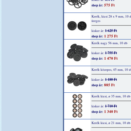
575 Ft
shop ár:
Kerék, kicsi 28 x 9 mm, 10 d
üreges
1 625 Ft
kisker ár:
1 275 Ft
shop ár:
Kerék nagy 56 mm, 10 db
1 755 Ft
kisker ár:
1 470 Ft
shop ár:
Kerék közepes, 45 mm, 10 d
1 180 Ft
kisker ár:
885 Ft
shop ár:
Kerék kicsi, ø 35 mm, 10 db
1 710 Ft
kisker ár:
1 340 Ft
shop ár:
Kerék kicsi, ø 21 mm, 10 db