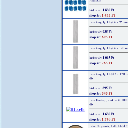
fogakkal
1 830 Ft
kisker ár:
1 435 Ft
shop ár:
Fém tengely, kb.ø 4 x 95 mm
935 Ft
kisker ár:
695 Ft
shop ár:
Fém tengely, kb.ø 4 x 120 
1 015 Ft
kisker ár:
765 Ft
shop ár:
Fém tengely, kb.Ø 3 x 120 
db
895 Ft
kisker ár:
545 Ft
shop ár:
Fém lánctalp, cinkezett, 10
db
1 630 Ft
kisker ár:
1 370 Ft
shop ár:
Fakerék gumis, 1 db, kb.Ø 