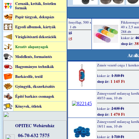
Ceruzák, kréták, festetlen
formák
Papír tárgyak, dekupázs
Egyedi albumok, kártyák
Virágkötészeti dekorációk
Kreatív alapanyagok
Az alk
Modellezés, formaöntés
Zsinór vezető csiga 1 kereke
Hagyományos technikák
1 310 Ft
kisker ár:
Barkácsfilc, textil
1 145 Ft
shop ár:
Gyöngyök, ékszerkészítés
Zsinegvezető műanyag kerék
Építő barkács csomagok
40/33 mm, 10 db
Könyvek, ötletek
2 035 Ft
kisker ár:
1 470 Ft
shop ár:
Zsinegvezető műanyag kerék
OPITEC Webáruház
18/11 mm, 10 db
06-70-632 7575
1 710 Ft
kisker ár: