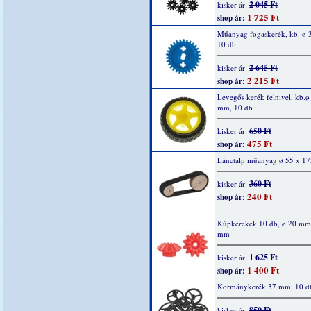
2 045 Ft
kisker ár:
1 725 Ft
shop ár:
Műanyag fogaskerék, kb. ø
10 db
2 645 Ft
kisker ár:
2 215 Ft
shop ár:
Levegős kerék felnivel, kb.ø
mm, 10 db
650 Ft
kisker ár:
475 Ft
shop ár:
Lánctalp műanyag ø 55 x 1
360 Ft
kisker ár:
240 Ft
shop ár:
Kúpkerekek 10 db, ø 20 mm,
mm
1 625 Ft
kisker ár:
1 400 Ft
shop ár:
Kormánykerék 37 mm, 10 db
850 Ft
kisker ár: