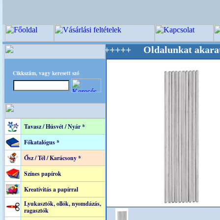
g Mestere! +++++++ Oldalunkat akarattal tart
Cikkszám, vagy keresett szó
Tavasz / Húsvét / Nyár *
Főkatalógus *
Ősz / Tél / Karácsony *
Színes papírok
Kreatívitás a papírral
Lyukasztók, ollók, nyomdázás,
ragasztók