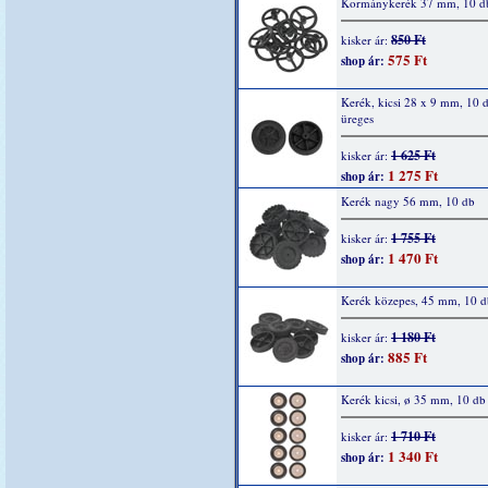
Kormánykerék 37 mm, 10 db
850 Ft
kisker ár:
575 Ft
shop ár:
Kerék, kicsi 28 x 9 mm, 10 d
üreges
1 625 Ft
kisker ár:
1 275 Ft
shop ár:
Kerék nagy 56 mm, 10 db
1 755 Ft
kisker ár:
1 470 Ft
shop ár:
Kerék közepes, 45 mm, 10 d
1 180 Ft
kisker ár:
885 Ft
shop ár:
Kerék kicsi, ø 35 mm, 10 db
1 710 Ft
kisker ár:
1 340 Ft
shop ár: