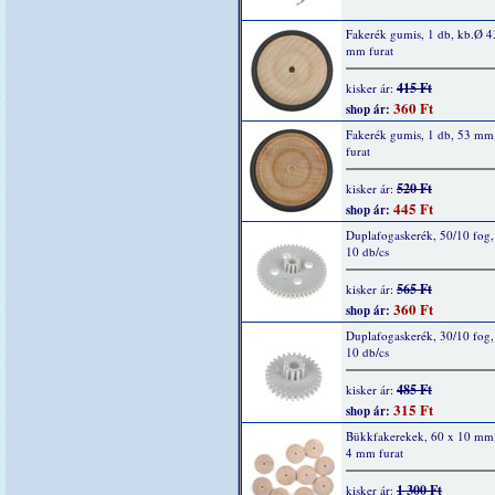
Fakerék gumis, 1 db, kb.Ø 
mm furat
415 Ft
kisker ár:
360 Ft
shop ár:
Fakerék gumis, 1 db, 53 m
furat
520 Ft
kisker ár:
445 Ft
shop ár:
Duplafogaskerék, 50/10 fog,
10 db/cs
565 Ft
kisker ár:
360 Ft
shop ár:
Duplafogaskerék, 30/10 fog,
10 db/cs
485 Ft
kisker ár:
315 Ft
shop ár:
Bükkfakerekek, 60 x 10 mm,
4 mm furat
1 300 Ft
kisker ár: