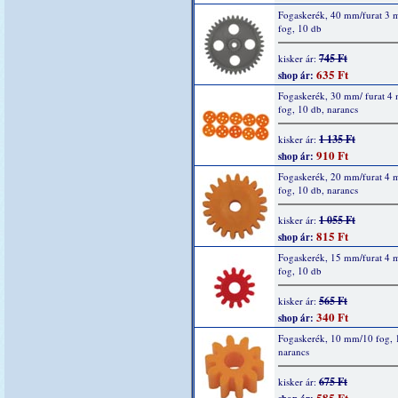
Fogaskerék, 40 mm/furat 3
fog, 10 db
745 Ft
kisker ár:
635 Ft
shop ár:
Fogaskerék, 30 mm/ furat 4
fog, 10 db, narancs
1 135 Ft
kisker ár:
910 Ft
shop ár:
Fogaskerék, 20 mm/furat 4 
fog, 10 db, narancs
1 055 Ft
kisker ár:
815 Ft
shop ár:
Fogaskerék, 15 mm/furat 4
fog, 10 db
565 Ft
kisker ár:
340 Ft
shop ár:
Fogaskerék, 10 mm/10 fog, 
narancs
675 Ft
kisker ár:
585 Ft