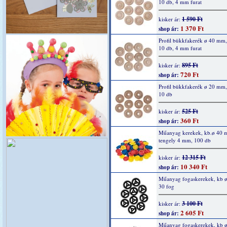
10 db, 4 mm furat
1 590 Ft
kisker ár:
1 370 Ft
shop ár:
Profil bükkfakerék ø 40 mm
10 db, 4 mm furat
895 Ft
kisker ár:
720 Ft
shop ár:
Profil bükkfakerék ø 20 mm
10 db
525 Ft
kisker ár:
360 Ft
shop ár:
Műanyag kerekek, kb.ø 40 
tengely 4 mm, 100 db
12 315 Ft
kisker ár:
10 340 Ft
shop ár:
Műanyag fogaskerekek, kb 
30 fog
3 100 Ft
kisker ár:
2 605 Ft
shop ár:
Műanyag fogaskerekek, kb 