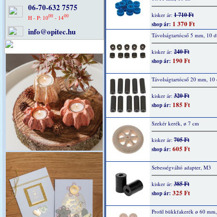
06-70-632 7575
1 710 Ft
kisker ár:
00
00
H - P: 10
- 14
1 370 Ft
shop ár:
info@opitec.hu
Távolságtartócső 5 mm, 10 d
240 Ft
kisker ár:
190 Ft
shop ár:
Távolságtartócső 20 mm, 10
320 Ft
kisker ár:
185 Ft
shop ár:
Szekér kerék, ø 7 cm
705 Ft
kisker ár:
605 Ft
shop ár:
Sebességváltó adapter, M3
385 Ft
kisker ár:
325 Ft
shop ár:
Profil bükkfakerék ø 60 mm