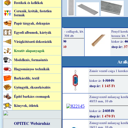
Festékek és kellékek
Ceruzák, kréták, festetlen
formák
Papír tárgyak, dekupázs
Egyedi albumok, kártyák
Virágkötészeti dekorációk
Kreatív alapanyagok
Modellezés, formaöntés
Az alk
Hagyományos technikák
Zsinór vezető csiga 1 kereke
Barkácsfilc, textil
1 310 Ft
kisker ár:
1 145 Ft
shop ár:
Gyöngyök, ékszerkészítés
Építő barkács csomagok
Zsinegvezető műanyag kerék
40/33 mm, 10 db
Könyvek, ötletek
2 035 Ft
kisker ár:
1 470 Ft
shop ár:
OPITEC Webáruház
Zsinegvezető műanyag kerék
18/11 mm, 10 db