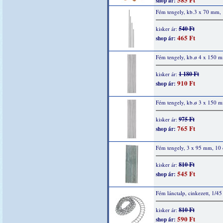
shop ár:
Fém tengely, kb.3 x 70 mm,
540 Ft
kisker ár:
465 Ft
shop ár:
Fém tengely, kb.ø 4 x 150 
1 180 Ft
kisker ár:
910 Ft
shop ár:
Fém tengely, kb.ø 3 x 150 
975 Ft
kisker ár:
765 Ft
shop ár:
Fém tengely, 3 x 95 mm, 10
810 Ft
kisker ár:
545 Ft
shop ár:
Fém lánctalp, cinkezett, 1/4
810 Ft
kisker ár:
590 Ft
shop ár: