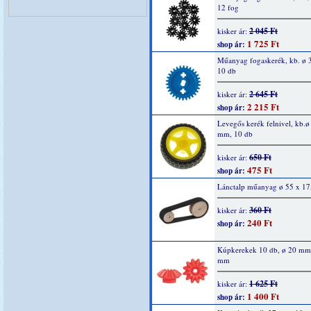
12 fog
2 045 Ft
kisker ár:
1 725 Ft
shop ár:
Műanyag fogaskerék, kb. ø
10 db
2 645 Ft
kisker ár:
2 215 Ft
shop ár:
Levegős kerék felnivel, kb.ø
mm, 10 db
650 Ft
kisker ár:
475 Ft
shop ár:
Lánctalp műanyag ø 55 x 1
360 Ft
kisker ár:
240 Ft
shop ár:
Kúpkerekek 10 db, ø 20 mm,
mm
1 625 Ft
kisker ár:
1 400 Ft
shop ár: