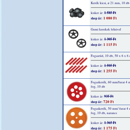
Kerék kicsi, ø 21 mm, 10 db
1 585 Ft
kisker ár:
1 080 Ft
shop ár:
Gumi kerekek felnivel
1 305 Ft
kisker ár:
1 115 Ft
shop ár:
Fogasrúd, 10 db, 50 x 6 x 
1 505 Ft
kisker ár:
1 255 Ft
shop ár:
Fogaskerék, 60 mm/furat 4
fog, 10 db
935 Ft
kisker ár:
720 Ft
shop ár:
Fogaskerék, 50 mm/ furat 4
fog, 10 db, narancs
1 365 Ft
kisker ár:
1 175 Ft
shop ár: