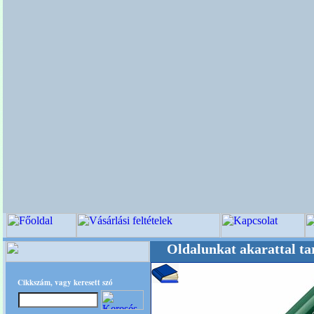
tere! +++++++ Oldalunkat akarattal tartjuk "
Cikkszám, vagy keresett szó