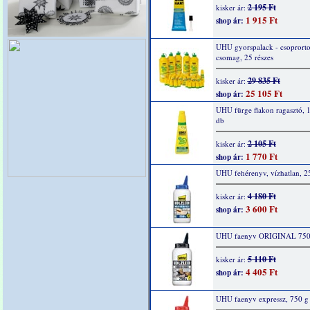
2 195 Ft
kisker ár:
1 915 Ft
shop ár:
UHU gyorspalack - csoprorto
csomag, 25 részes
29 835 Ft
kisker ár:
25 105 Ft
shop ár:
UHU fürge flakon ragasztó, 1
db
2 105 Ft
kisker ár:
1 770 Ft
shop ár:
UHU fehérenyv, vízhatlan, 2
4 180 Ft
kisker ár:
3 600 Ft
shop ár:
UHU faenyv ORIGINAL 750
5 110 Ft
kisker ár:
4 405 Ft
shop ár:
UHU faenyv expressz, 750 g