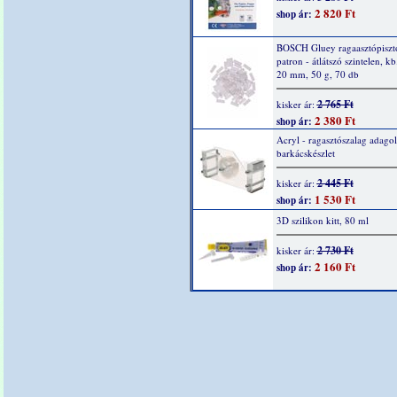
2 820 Ft
shop ár:
BOSCH Gluey ragaasztópiszt
patron - átlátszó szintelen, kb
20 mm, 50 g, 70 db
2 765 Ft
kisker ár:
2 380 Ft
shop ár:
Acryl - ragasztószalag adagol
barkácskészlet
2 445 Ft
kisker ár:
1 530 Ft
shop ár:
3D szilikon kitt, 80 ml
2 730 Ft
kisker ár:
2 160 Ft
shop ár: