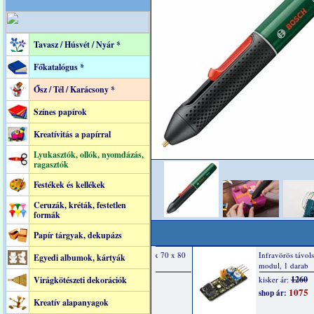
Tavasz / Húsvét / Nyár *
Főkatalógus *
Ősz / Tél / Karácsony *
Színes papírok
Kreatívitás a papírral
Lyukasztók, ollók, nyomdázás,
ragasztók
Festékek és kellékek
Ceruzák, kréták, festetlen
formák
Papír tárgyak, dekupázs
Egyedi albumok, kártyák
Virágkötészeti dekorációk
Kreatív alapanyagok