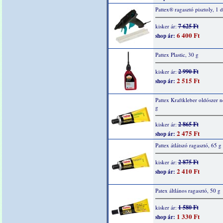
Pattex® ragasztó pisztoly, 1 
7 625 Ft
kisker ár:
6 400 Ft
shop ár:
Pattex Plastic, 30 g
2 990 Ft
kisker ár:
2 515 Ft
shop ár:
Pattex Kraftkleber oldószer n
g
2 865 Ft
kisker ár:
2 475 Ft
shop ár:
Pattex átlátszó ragasztó, 65 g
2 875 Ft
kisker ár:
2 410 Ft
shop ár:
Patex áltlános ragasztó, 50 g
1 580 Ft
kisker ár:
1 330 Ft
shop ár: