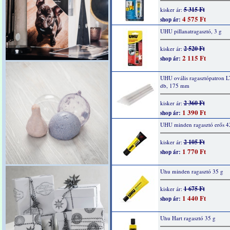
5 315 Ft
kisker ár:
4 575 Ft
shop ár:
UHU pillanatragasztó, 3 g
2 520 Ft
kisker ár:
2 115 Ft
shop ár:
UHU ovális ragasztópatron 
db, 175 mm
2 360 Ft
kisker ár:
1 390 Ft
shop ár:
UHU minden ragasztó erős 4
2 105 Ft
kisker ár:
1 770 Ft
shop ár:
Uhu minden ragasztó 35 g
1 675 Ft
kisker ár:
1 440 Ft
shop ár:
Uhu Hart ragasztó 35 g