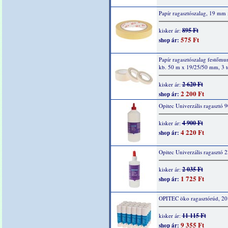
Papír ragasztószalag, 19 mm
895 Ft
kisker ár:
575 Ft
shop ár:
Papír ragasztószalag festőm
kb. 50 m x 19/25/50 mm, 3 t
2 620 Ft
kisker ár:
2 200 Ft
shop ár:
Opitec Univerzális ragasztó 
4 900 Ft
kisker ár:
4 220 Ft
shop ár:
Opitec Univerzális ragasztó 
2 035 Ft
kisker ár:
1 725 Ft
shop ár:
OPITEC öko ragasztórúd, 20
11 115 Ft
kisker ár:
9 355 Ft
shop ár: