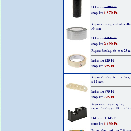
2 280 Ft
kisker ár:
1 870 Ft
shop ár:
Ragasztószalag, szakadás álló
50 mm
4 075 Ft
kisker ár:
2 690 Ft
shop ár:
Ragasztószalag, 66 m x 25 
525 Ft
kisker ár:
395 Ft
shop ár:
Ragasztószalag, 6 db, színes
x 12 mm
975 Ft
kisker ár:
725 Ft
shop ár:
Ragasztószalag adagoló,
ragasztószalaggal 18 m x 1
1 345 Ft
kisker ár:
1 130 Ft
shop ár:
Ragasztópöttyök, kb.Ø 8 mm