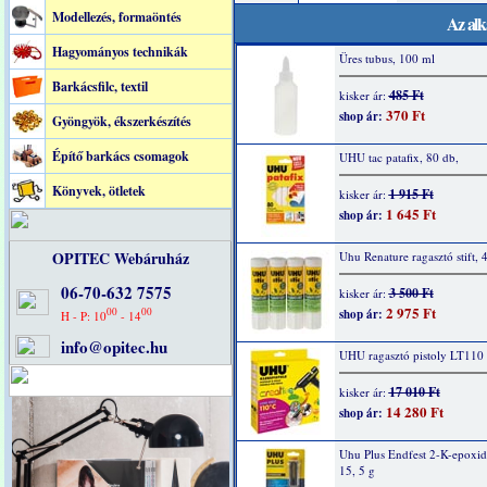
Modellezés, formaöntés
Az alk
Hagyományos technikák
Üres tubus, 100 ml
Barkácsfilc, textil
485 Ft
kisker ár:
370 Ft
shop ár:
Gyöngyök, ékszerkészítés
Építő barkács csomagok
UHU tac patafix, 80 db,
Könyvek, ötletek
1 915 Ft
kisker ár:
1 645 Ft
shop ár:
OPITEC Webáruház
Uhu Renature ragasztó stift, 
06-70-632 7575
3 500 Ft
kisker ár:
2 975 Ft
00
00
shop ár:
H - P: 10
- 14
info@opitec.hu
UHU ragasztó pistoly LT110
17 010 Ft
kisker ár:
14 280 Ft
shop ár:
Uhu Plus Endfest 2-K-epoxid
15, 5 g