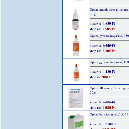
Opitec mittelviskos pillanatra
20 g
1 830 Ft
kisker ár:
1 505 Ft
shop ár:
Opitec gyermekragasztó, 250
1 625 Ft
kisker ár:
1 305 Ft
shop ár:
Opitec gyermekragasztó, 100
1 180 Ft
kisker ár:
900 Ft
shop ár:
Opitec fillerpor pillanatragas
30 g
1 625 Ft
kisker ár:
1 080 Ft
shop ár:
Opitec barkácsragasztó 5, 3 l
19 580 Ft
kisker ár: