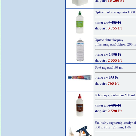
15 260 Ft
shop ár:
Opitec barkácsragasztó 1000
4 485 Ft
kisker ár:
3 755 Ft
shop ár:
Opitec aktiválóspray
pillanatragasztóokhoz, 200 m
2 990 Ft
kisker ár:
2 555 Ft
shop ár:
Fotó ragasztó 50 ml
935 Ft
kisker ár:
765 Ft
shop ár:
Fehérenyv, vízhatlan 500 ml
3 095 Ft
kisker ár:
2 590 Ft
shop ár:
Faállvány ragasztópisztolynak
300 x 90 x 120 mm, 1 db