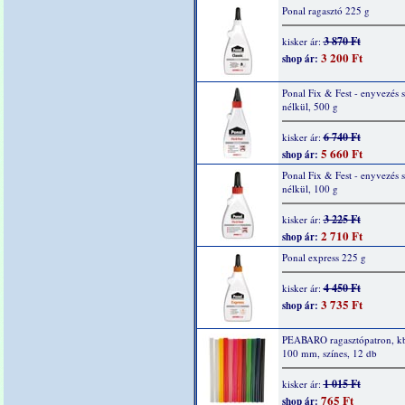
Ponal ragasztó 225 g
3 870 Ft
kisker ár:
3 200 Ft
shop ár:
Ponal Fix & Fest - enyvezés s
nélkül, 500 g
6 740 Ft
kisker ár:
5 660 Ft
shop ár:
Ponal Fix & Fest - enyvezés s
nélkül, 100 g
3 225 Ft
kisker ár:
2 710 Ft
shop ár:
Ponal express 225 g
4 450 Ft
kisker ár:
3 735 Ft
shop ár:
PEABARO ragasztópatron, kb
100 mm, színes, 12 db
1 015 Ft
kisker ár:
765 Ft
shop ár: