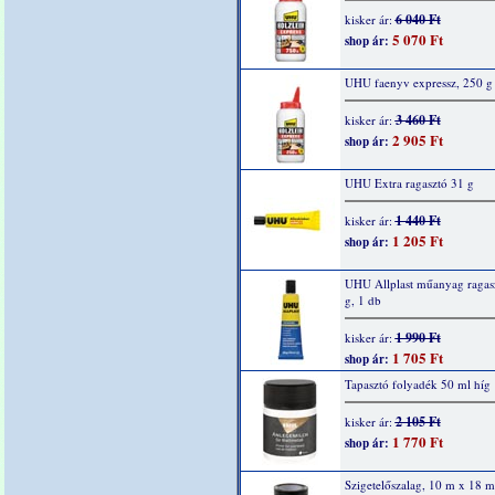
6 040 Ft
kisker ár:
5 070 Ft
shop ár:
UHU faenyv expressz, 250 g
3 460 Ft
kisker ár:
2 905 Ft
shop ár:
UHU Extra ragasztó 31 g
1 440 Ft
kisker ár:
1 205 Ft
shop ár:
UHU Allplast műanyag ragas
g, 1 db
1 990 Ft
kisker ár:
1 705 Ft
shop ár:
Tapasztó folyadék 50 ml híg
2 105 Ft
kisker ár:
1 770 Ft
shop ár:
Szigetelőszalag, 10 m x 18 