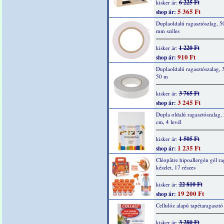
6 225 Ft
kisker ár:
5 365 Ft
shop ár:
Duplaoldalú ragasztószlag, 5
mm széles
1 220 Ft
kisker ár:
910 Ft
shop ár:
Duplaoldalú ragasztószalag,
50 m
3 765 Ft
kisker ár:
3 245 Ft
shop ár:
Dupla oldalú ragasztószalag,
cm, 4 levél
1 505 Ft
kisker ár:
1 235 Ft
shop ár:
Cléopâtre hipoallergén gél ra
készlet, 17 részes
22 810 Ft
kisker ár:
19 200 Ft
shop ár:
Cellulóz alapú tapétaragasztó
3 280 Ft
kisker ár: