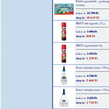
Pritt® ragasztóstift - gazdasá
csomag,
21 790 Ft
kisker ár:
18 615 Ft
shop ár:
PRITT stift ragasztó, 22 g
1 000 Ft
kisker ár:
840 Ft
shop ár:
PRITT ragasztóstift 43g
1 470 Ft
kisker ár:
1 230 Ft
shop ár:
Ponal vízhatlan faenyv 550 g
6 740 Ft
kisker ár:
5 660 Ft
shop ár:
Ponal vízhatlan faenyv 120 g
3 225 Ft
kisker ár:
2 710 Ft
shop ár: