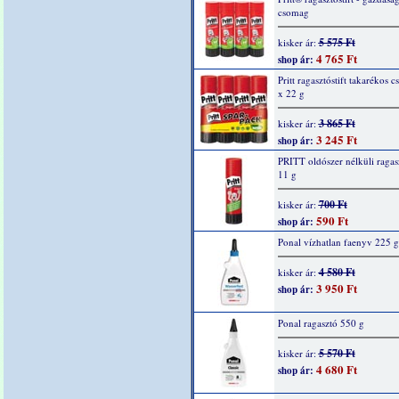
csomag
5 575 Ft
kisker ár:
4 765 Ft
shop ár:
Pritt ragasztóstift takarékos 
x 22 g
3 865 Ft
kisker ár:
3 245 Ft
shop ár:
PRITT oldószer nélküli ragasz
11 g
700 Ft
kisker ár:
590 Ft
shop ár:
Ponal vízhatlan faenyv 225 g
4 580 Ft
kisker ár:
3 950 Ft
shop ár:
Ponal ragasztó 550 g
5 570 Ft
kisker ár:
4 680 Ft
shop ár: