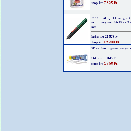
7 825 Ft
shop ár:
BOSCH Gluey akkus ragasztó
toll - Evergreen, kb.195 x 25
mm
22 875 Ft
kisker ár:
19 200 Ft
shop ár:
3D szilikon ragasztó, szagtal
3 045 Ft
kisker ár:
2 605 Ft
shop ár: