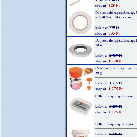
525 Ft
shop ár:
Duplaoldalú ragasztószalag, 
technikához, 10 m x 6 mm
770 Ft
kisker ár:
535 Ft
shop ár:
Duplaoldalú ragasztószalag,
50 m
2 050 Ft
kisker ár:
1 770 Ft
shop ár:
Cléopâtre hipoallergén gél ra
50 g
1 515 Ft
kisker ár:
1 275 Ft
shop ár:
Cellulóz alapú tapétaragasztó
5 250 Ft
kisker ár:
4 525 Ft
shop ár:
Cellulóz alapú tapétaragaszt
9 325 Ft
kisker ár: