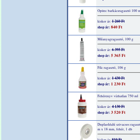
Opitec barkácsragasztó 100 
1 260 Ft
kisker ár:
840 Ft
shop ár:
Műanyagragasztó, 100 g
6 395 Ft
kisker ár:
5 365 Ft
shop ár:
Filc ragasztó, 106 g
1 430 Ft
kisker ár:
1 230 Ft
shop ár:
Fehérenyv vízhatlan 750 ml
4 130 Ft
kisker ár:
3 520 Ft
shop ár:
Duplaoldalú szivacsos ragaszt
m x 18 mm, fehér, 1 db
810 Ft
kisker ár: