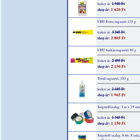
1 940 Ft
kisker ár:
1 620 Ft
shop ár:
UHU Extra ragasztó 125 g
3 345 Ft
kisker ár:
2 805 Ft
shop ár:
UHU barkácsragasztó 90 g
2 495 Ft
kisker ár:
2 150 Ft
shop ár:
Textil ragasztó, 103 g
2 445 Ft
kisker ár:
1 965 Ft
shop ár:
Szigetelőszalag, 3 m x 19 m
1 345 Ft
kisker ár:
1 150 Ft
shop ár:
Szigetelő szalag, 8 db, 8 szín
x 18 mm