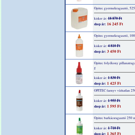
Opitec gyermekragasztó, 52
18 870 Ft
kisker ár:
16 245 Ft
shop ár:
Opitec gyermekragasztó, 10
4 810 Ft
kisker ár:
3 450 Ft
shop ár:
Opitec folyékony pillanatraga
g
1 830 Ft
kisker ár:
1 425 Ft
shop ár:
OPITEC faenyv vízhatlan 25
1 955 Ft
kisker ár:
1 595 Ft
shop ár:
Opitec barkácsragasztó 250 
1 710 Ft
kisker ár:
1 365 Ft
shop ár: