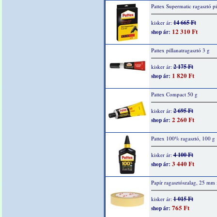
Pattex Supermatic ragasztó pi
14 665 Ft
kisker ár:
12 310 Ft
shop ár:
Pattex pillanatragasztó 3 g
2 175 Ft
kisker ár:
1 820 Ft
shop ár:
Pattex Compact 50 g
2 695 Ft
kisker ár:
2 260 Ft
shop ár:
Pattex 100% ragasztó, 100 g
4 100 Ft
kisker ár:
3 440 Ft
shop ár:
Papír ragasztószalag, 25 mm
1 015 Ft
kisker ár:
765 Ft
shop ár: