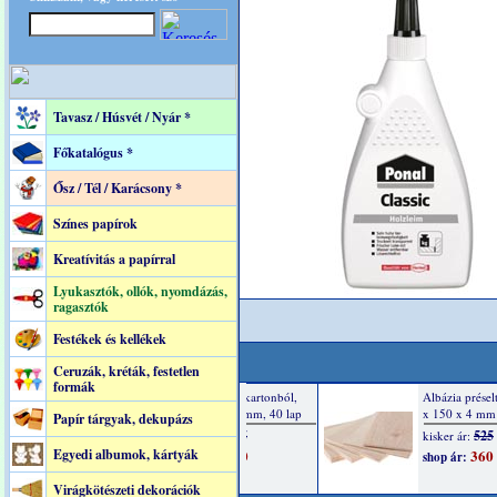
Tavasz / Húsvét / Nyár *
Főkatalógus *
Ősz / Tél / Karácsony *
Színes papírok
Kreatívitás a papírral
Lyukasztók, ollók, nyomdázás,
ragasztók
Festékek és kellékek
Ceruzák, kréták, festetlen
formák
Papír tárgyak, dekupázs
Egyedi albumok, kártyák
Virágkötészeti dekorációk