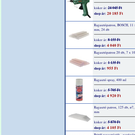
24 045 Ft
kisker ár:
20 185 Ft
shop ár:
Ragasztópatron, BOSCH, 11 
mm, 24 db
8 155 Ft
kisker ár:
4 040 Ft
shop ár:
Ragasztópatron 20 db, 7 x 
1 135 Ft
kisker ár:
955 Ft
shop ár:
Ragasztó spray, 400 ml
5 705 Ft
kisker ár:
4 920 Ft
shop ár:
Ragasztó patron, 125 db, ø7,
mm
5 870 Ft
kisker ár:
4 105 Ft
shop ár:
Pritt® ragasztóstift - gazdasá