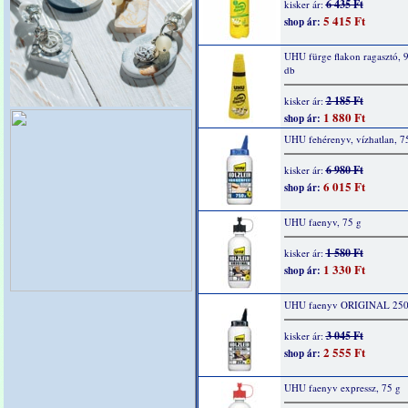
6 435 Ft
kisker ár:
5 415 Ft
shop ár:
UHU fürge flakon ragasztó, 9
db
2 185 Ft
kisker ár:
1 880 Ft
shop ár:
UHU fehérenyv, vízhatlan, 7
6 980 Ft
kisker ár:
6 015 Ft
shop ár:
UHU faenyv, 75 g
1 580 Ft
kisker ár:
1 330 Ft
shop ár:
UHU faenyv ORIGINAL 250
3 045 Ft
kisker ár:
2 555 Ft
shop ár:
UHU faenyv expressz, 75 g