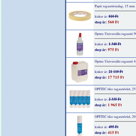
Papír ragasztószalag, 15 mm
810 Ft
kisker ár:
560 Ft
shop ár:
Opitec Univerzális ragasztó 
1 340 Ft
kisker ár:
975 Ft
shop ár:
Opitec Univerzális ragasztó 
21 110 Ft
kisker ár:
17 715 Ft
shop ár:
OPITEC öko ragasztórúd, 25 
2 335 Ft
kisker ár:
1 965 Ft
shop ár:
OPITEC öko ragasztórúd, 20 
495 Ft
kisker ár:
415 Ft
shop ár: