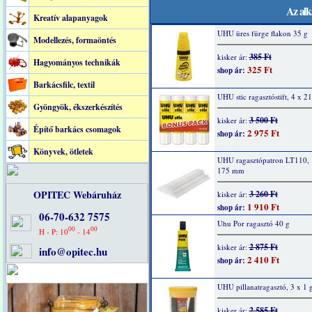
Az alk
Kreatív alapanyagok
UHU üres fürge flakon 35 g
Modellezés, formaöntés
385 Ft
kisker ár:
Hagyományos technikák
325 Ft
shop ár:
Barkácsfilc, textil
UHU stic ragasztóstift, 4 x 21
Gyöngyök, ékszerkészítés
3 500 Ft
kisker ár:
Építő barkács csomagok
2 975 Ft
shop ár:
Könyvek, ötletek
UHU ragasztópatron LT110, 
175 mm
OPITEC Webáruház
3 260 Ft
kisker ár:
1 910 Ft
shop ár:
06-70-632 7575
Uhu Por ragasztó 40 g
00
00
H - P: 10
- 14
2 875 Ft
kisker ár:
info@opitec.hu
2 410 Ft
shop ár:
UHU pillanatragasztó, 3 x 1 
2 585 Ft
kisker ár: