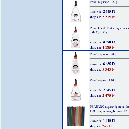
Ponal ragasztó 120 g
2 645 Ft
kisker ár:
2 215 Ft
shop ár:
Ponal Fix & Fest - enyvezés s
nélkül, 200 g
4 990 Ft
kisker ár:
4 185 Ft
shop ár:
Ponal express 550 g
6 435 Ft
kisker ár:
5 545 Ft
shop ár:
Ponal express 120 g
2 945 Ft
kisker ár:
2 475 Ft
shop ár:
PEABARO ragasztópatron, kb
100 mm, színes glitteres, 12 
1 015 Ft
kisker ár:
765 Ft
shop ár: