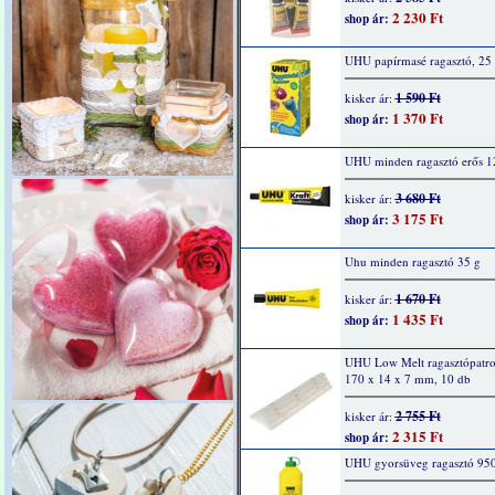
2 230 Ft
shop ár:
UHU papírmasé ragasztó, 25
1 590 Ft
kisker ár:
1 370 Ft
shop ár:
UHU minden ragasztó erős 1
3 680 Ft
kisker ár:
3 175 Ft
shop ár:
Uhu minden ragasztó 35 g
1 670 Ft
kisker ár:
1 435 Ft
shop ár:
UHU Low Melt ragasztópatro
170 x 14 x 7 mm, 10 db
2 755 Ft
kisker ár:
2 315 Ft
shop ár:
UHU gyorsüveg ragasztó 950