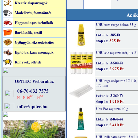
Kreatív alapanyagok
Modellezés, formaöntés
Az alk
Hagyományos technikák
UHU üres fürge flakon 35 g
Barkácsfilc, textil
385 Ft
kisker ár:
325 Ft
shop ár:
Gyöngyök, ékszerkészítés
Építő barkács csomagok
UHU stic ragasztóstift, 4 x 21
Könyvek, ötletek
3 500 Ft
kisker ár:
2 975 Ft
shop ár:
OPITEC Webáruház
UHU ragasztópatron LT110, 
175 mm
06-70-632 7575
3 260 Ft
kisker ár:
00
00
H - P: 10
- 14
1 910 Ft
shop ár:
info@opitec.hu
Uhu Por ragasztó 40 g
2 875 Ft
kisker ár:
2 410 Ft
shop ár:
UHU pillanatragasztó, 3 x 1 