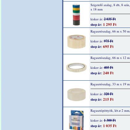
Szigetelő szalag, 8 db, 8 szín
x 18 mm
2 035 Ft
kisker ár:
1 295 Ft
shop ár:
Ragasztószalag, 66 m x 50 
975 Ft
kisker ár:
695 Ft
shop ár:
Ragasztószalag, 66 m x 12 
405 Ft
kisker ár:
240 Ft
shop ár:
Ragasztószalag, 33 m x 19 
320 Ft
kisker ár:
215 Ft
shop ár:
Ragasztópöttyök, kb.ø 2 mm
1 300 Ft
kisker ár:
1 035 Ft
shop ár: