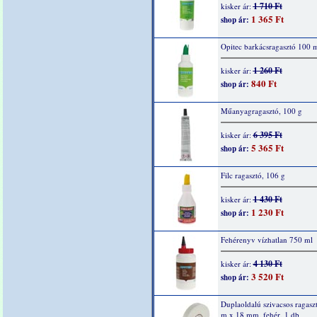
1 710 Ft
kisker ár:
1 365 Ft
shop ár:
Opitec barkácsragasztó 100 
1 260 Ft
kisker ár:
840 Ft
shop ár:
Műanyagragasztó, 100 g
6 395 Ft
kisker ár:
5 365 Ft
shop ár:
Filc ragasztó, 106 g
1 430 Ft
kisker ár:
1 230 Ft
shop ár:
Fehérenyv vízhatlan 750 ml
4 130 Ft
kisker ár:
3 520 Ft
shop ár:
Duplaoldalú szivacsos ragaszt
m x 18 mm, fehér, 1 db