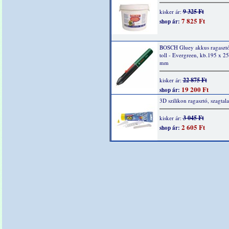
9 325 Ft
kisker ár:
7 825 Ft
shop ár:
BOSCH Gluey akkus ragasztó
toll - Evergreen, kb.195 x 25
mm
22 875 Ft
kisker ár:
19 200 Ft
shop ár:
3D szilikon ragasztó, szagtal
3 045 Ft
kisker ár:
2 605 Ft
shop ár: