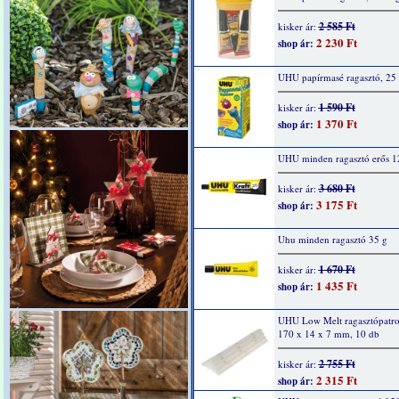
2 585 Ft
kisker ár:
2 230 Ft
shop ár:
UHU papírmasé ragasztó, 25
1 590 Ft
kisker ár:
1 370 Ft
shop ár:
UHU minden ragasztó erős 1
3 680 Ft
kisker ár:
3 175 Ft
shop ár:
Uhu minden ragasztó 35 g
1 670 Ft
kisker ár:
1 435 Ft
shop ár:
UHU Low Melt ragasztópatro
170 x 14 x 7 mm, 10 db
2 755 Ft
kisker ár:
2 315 Ft
shop ár: