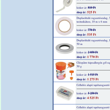
810 Ft
kisker ár:
525 Ft
shop ár:
Duplaoldalú ragasztószalag, 
technikához, 10 m x 6 mm
770 Ft
kisker ár:
535 Ft
shop ár:
Duplaoldalú ragasztószalag,
50 m
2 050 Ft
kisker ár:
1 770 Ft
shop ár:
Cléopâtre hipoallergén gél ra
50 g
1 515 Ft
kisker ár:
1 275 Ft
shop ár:
Cellulóz alapú tapétaragasztó
5 250 Ft
kisker ár:
4 525 Ft
shop ár:
Cellulóz alapú tapétaragaszt