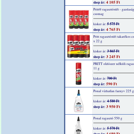
4 105 Ft
shop ár:
Pritt® ragasztóstift - gazdasá
csomag
5 575 Ft
kisker ár:
4 765 Ft
shop ár:
Pritt ragasztóstift takarékos 
x 22 g
3 865 Ft
kisker ár:
3 245 Ft
shop ár:
PRITT oldószer nélküli ragasz
11 g
700 Ft
kisker ár:
590 Ft
shop ár:
Ponal vízhatlan faenyv 225 g
4 580 Ft
kisker ár:
3 950 Ft
shop ár:
Ponal ragasztó 550 g
5 570 Ft
kisker ár:
4 680 Ft