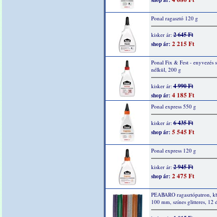
shop ár:
Ponal ragasztó 120 g
2 645 Ft
kisker ár:
2 215 Ft
shop ár:
Ponal Fix & Fest - enyvezés s
nélkül, 200 g
4 990 Ft
kisker ár:
4 185 Ft
shop ár:
Ponal express 550 g
6 435 Ft
kisker ár:
5 545 Ft
shop ár:
Ponal express 120 g
2 945 Ft
kisker ár:
2 475 Ft
shop ár:
PEABARO ragasztópatron, kb
100 mm, színes glitteres, 12 