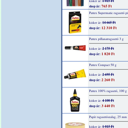
1 015 Ft
kisker ár:
765 Ft
shop ár:
Pattex Supermatic ragasztó pi
14 665 Ft
kisker ár:
12 310 Ft
shop ár:
Pattex pillanatragasztó 3 g
2 175 Ft
kisker ár:
1 820 Ft
shop ár:
Pattex Compact 50 g
2 695 Ft
kisker ár:
2 260 Ft
shop ár:
Pattex 100% ragasztó, 100 g
4 100 Ft
kisker ár:
3 440 Ft
shop ár:
Papír ragasztószalag, 25 mm
1 015 Ft
kisker ár: