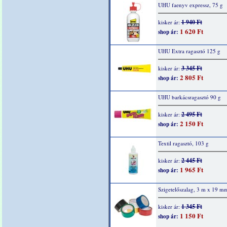
UHU faenyv expressz, 75 g
1 940 Ft
kisker ár:
1 620 Ft
shop ár:
UHU Extra ragasztó 125 g
3 345 Ft
kisker ár:
2 805 Ft
shop ár:
UHU barkácsragasztó 90 g
2 495 Ft
kisker ár:
2 150 Ft
shop ár:
Textil ragasztó, 103 g
2 445 Ft
kisker ár:
1 965 Ft
shop ár:
Szigetelőszalag, 3 m x 19 m
1 345 Ft
kisker ár:
1 150 Ft
shop ár: