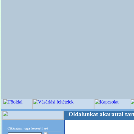
ere! +++++++ Oldalunkat akarattal tartjuk "O
Cikkszám, vagy keresett szó