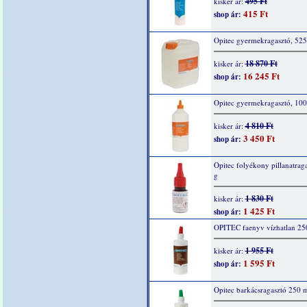
495 Ft
kisker ár:
415 Ft
shop ár:
Opitec gyermekragasztó, 52
18 870 Ft
kisker ár:
16 245 Ft
shop ár:
Opitec gyermekragasztó, 10
4 810 Ft
kisker ár:
3 450 Ft
shop ár:
Opitec folyékony pillanatraga
g
1 830 Ft
kisker ár:
1 425 Ft
shop ár:
OPITEC faenyv vízhatlan 25
1 955 Ft
kisker ár:
1 595 Ft
shop ár:
Opitec barkácsragasztó 250 