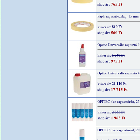
765 Ft
shop ár:
Papír ragasztószalag, 15 mm
810 Ft
kisker ár:
560 Ft
shop ár:
Opitec Univerzális ragasztó 
1 340 Ft
kisker ár:
975 Ft
shop ár:
Opitec Univerzális ragasztó 
21 110 Ft
kisker ár:
17 715 Ft
shop ár:
OPITEC öko ragasztórúd, 25 
2 335 Ft
kisker ár:
1 965 Ft
shop ár:
OPITEC öko ragasztórúd, 20 