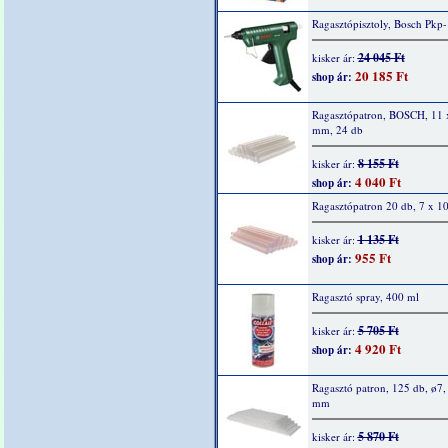
Ragasztópisztoly, Bosch Pkp
24 045 Ft
kisker ár:
20 185 Ft
shop ár:
Ragasztópatron, BOSCH, 11 
mm, 24 db
8 155 Ft
kisker ár:
4 040 Ft
shop ár:
Ragasztópatron 20 db, 7 x 
1 135 Ft
kisker ár:
955 Ft
shop ár:
Ragasztó spray, 400 ml
5 705 Ft
kisker ár:
4 920 Ft
shop ár:
Ragasztó patron, 125 db, ø7,
mm
5 870 Ft
kisker ár: