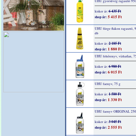
UHU gyorsüveg ragasztó 950
6 435 Ft
kisker ár:
5 415 Ft
shop ár:
UHU fürge flakon ragasztó, 9
db
2 185 Ft
kisker ár:
1 880 Ft
shop ár:
UHU fehérenyv, vízhatlan, 7
6 980 Ft
kisker ár:
6 015 Ft
shop ár:
UHU faenyv, 75 g
1 580 Ft
kisker ár:
1 330 Ft
shop ár:
UHU faenyv ORIGINAL 250
3 045 Ft
kisker ár:
2 555 Ft
shop ár: