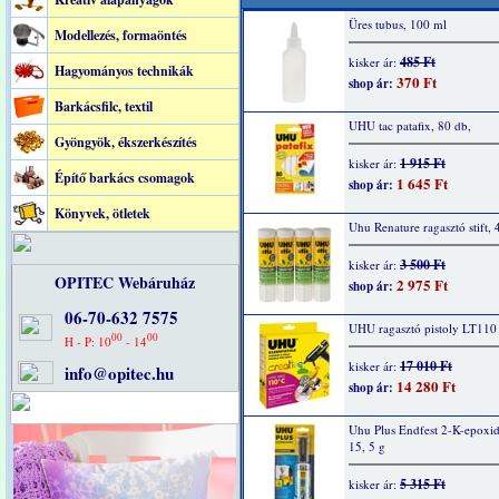
Üres tubus, 100 ml
Modellezés, formaöntés
485 Ft
kisker ár:
Hagyományos technikák
370 Ft
shop ár:
Barkácsfilc, textil
UHU tac patafix, 80 db,
Gyöngyök, ékszerkészítés
1 915 Ft
kisker ár:
Építő barkács csomagok
1 645 Ft
shop ár:
Könyvek, ötletek
Uhu Renature ragasztó stift, 
3 500 Ft
kisker ár:
OPITEC Webáruház
2 975 Ft
shop ár:
06-70-632 7575
UHU ragasztó pistoly LT110
00
00
H - P: 10
- 14
17 010 Ft
kisker ár:
info@opitec.hu
14 280 Ft
shop ár:
Uhu Plus Endfest 2-K-epoxid
15, 5 g
5 315 Ft
kisker ár: