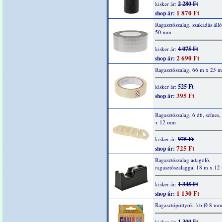
2 280 Ft
kisker ár:
1 870 Ft
shop ár:
Ragasztószalag, szakadás áll
50 mm
4 075 Ft
kisker ár:
2 690 Ft
shop ár:
Ragasztószalag, 66 m x 25 
525 Ft
kisker ár:
395 Ft
shop ár:
Ragasztószalag, 6 db, színes
x 12 mm
975 Ft
kisker ár:
725 Ft
shop ár:
Ragasztószalag adagoló,
ragasztószalaggal 18 m x 1
1 345 Ft
kisker ár:
1 130 Ft
shop ár:
Ragasztópöttyök, kb.Ø 8 mm
1 300 Ft
kisker ár: