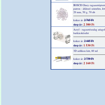
BOSCH Gluey ragaasztópiszt
patron - átlátszó szintelen, kb
20 mm, 50 g, 70 db
2 765 Ft
kisker ár:
2 380 Ft
shop ár:
Acryl - ragasztószalag adago
barkácskészlet
2 445 Ft
kisker ár:
1 530 Ft
shop ár:
3D szilikon kitt, 80 ml
2 730 Ft
kisker ár:
2 160 Ft
shop ár: