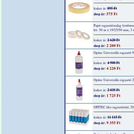
895 Ft
kisker ár:
575 Ft
shop ár:
Papír ragasztószalag festőm
kb. 50 m x 19/25/50 mm, 3 t
2 620 Ft
kisker ár:
2 200 Ft
shop ár:
Opitec Univerzális ragasztó 
4 900 Ft
kisker ár:
4 220 Ft
shop ár:
Opitec Univerzális ragasztó 
2 035 Ft
kisker ár:
1 725 Ft
shop ár:
OPITEC öko ragasztórúd, 20
11 115 Ft
kisker ár:
9 355 Ft
shop ár: