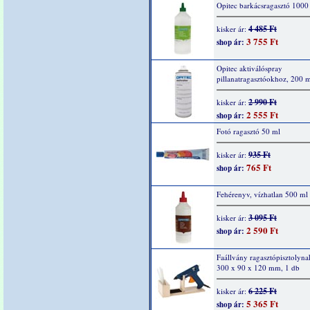
Opitec barkácsragasztó 1000
4 485 Ft
kisker ár:
3 755 Ft
shop ár:
Opitec aktiválóspray
pillanatragasztóokhoz, 200 
2 990 Ft
kisker ár:
2 555 Ft
shop ár:
Fotó ragasztó 50 ml
935 Ft
kisker ár:
765 Ft
shop ár:
Fehérenyv, vízhatlan 500 ml
3 095 Ft
kisker ár:
2 590 Ft
shop ár:
Faállvány ragasztópisztolyna
300 x 90 x 120 mm, 1 db
6 225 Ft
kisker ár:
5 365 Ft
shop ár: