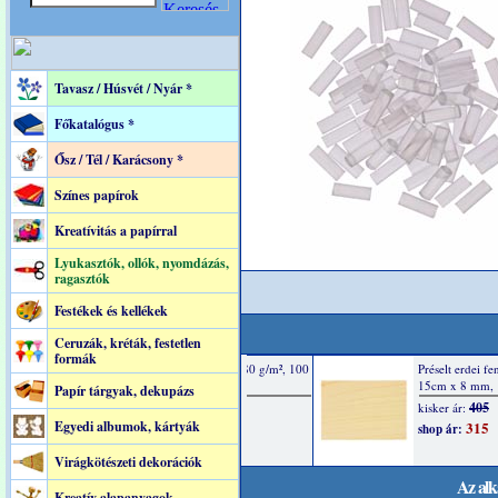
Tavasz / Húsvét / Nyár *
Főkatalógus *
Ősz / Tél / Karácsony *
Színes papírok
Kreatívitás a papírral
Lyukasztók, ollók, nyomdázás,
ragasztók
Festékek és kellékek
Ceruzák, kréták, festetlen
formák
Papír tárgyak, dekupázs
Egyedi albumok, kártyák
Virágkötészeti dekorációk
Az alk
Kreatív alapanyagok