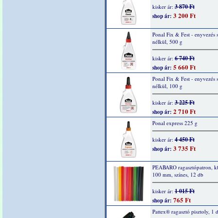
3 870 Ft
kisker ár:
3 200 Ft
shop ár:
Ponal Fix & Fest - enyvezés 
nélkül, 500 g
6 740 Ft
kisker ár:
5 660 Ft
shop ár:
Ponal Fix & Fest - enyvezés 
nélkül, 100 g
3 225 Ft
kisker ár:
2 710 Ft
shop ár:
Ponal express 225 g
4 450 Ft
kisker ár:
3 735 Ft
shop ár:
PEABARO ragasztópatron, kb
100 mm, színes, 12 db
1 015 Ft
kisker ár:
765 Ft
shop ár:
Pattex® ragasztó pisztoly, 1 