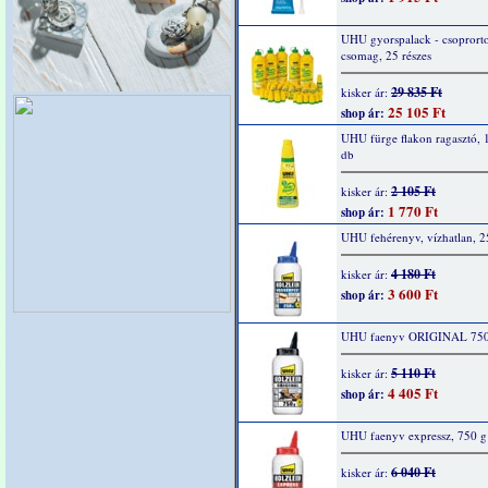
UHU gyorspalack - csoprort
csomag, 25 részes
29 835 Ft
kisker ár:
25 105 Ft
shop ár:
UHU fürge flakon ragasztó, 
db
2 105 Ft
kisker ár:
1 770 Ft
shop ár:
UHU fehérenyv, vízhatlan, 2
4 180 Ft
kisker ár:
3 600 Ft
shop ár:
UHU faenyv ORIGINAL 750
5 110 Ft
kisker ár:
4 405 Ft
shop ár:
UHU faenyv expressz, 750 g
6 040 Ft
kisker ár: