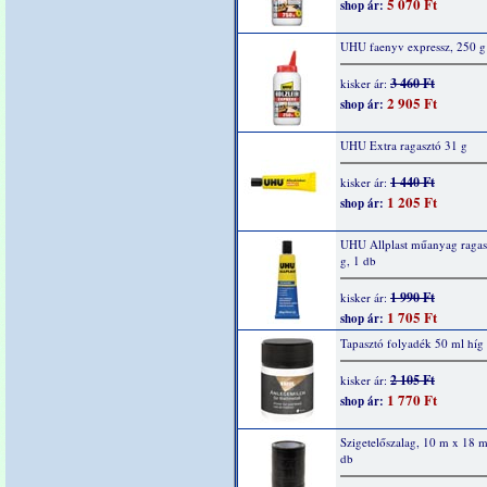
5 070 Ft
shop ár:
UHU faenyv expressz, 250 g
3 460 Ft
kisker ár:
2 905 Ft
shop ár:
UHU Extra ragasztó 31 g
1 440 Ft
kisker ár:
1 205 Ft
shop ár:
UHU Allplast műanyag ragas
g, 1 db
1 990 Ft
kisker ár:
1 705 Ft
shop ár:
Tapasztó folyadék 50 ml híg
2 105 Ft
kisker ár:
1 770 Ft
shop ár:
Szigetelőszalag, 10 m x 18 
db