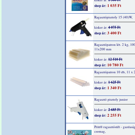
1 035 Ft
shop ár:
Ragasztópisztoly 15 (40)W,
4 075 Ft
kisker ár:
3 400 Ft
shop ár:
Ragasztópatron kb. 2 kg, 10
11x200 mm
12 510 Ft
kisker ár:
10 780 Ft
shop ár:
Ragasztópatron 10 db, 11 x
1 625 Ft
kisker ár:
1 340 Ft
shop ár:
Ragasztó pisztoly junior
2 685 Ft
kisker ár:
2 255 Ft
shop ár:
Pritt® ragasztóstift - gazdasá
csomag,