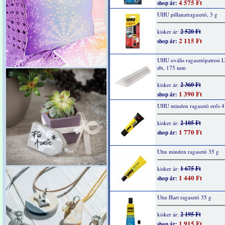
4 575 Ft
shop ár:
UHU pillanatragasztó, 3 g
2 520 Ft
kisker ár:
2 115 Ft
shop ár:
UHU ovális ragasztópatron 
db, 175 mm
2 360 Ft
kisker ár:
1 390 Ft
shop ár:
UHU minden ragasztó erős 4
2 105 Ft
kisker ár:
1 770 Ft
shop ár:
Uhu minden ragasztó 35 g
1 675 Ft
kisker ár:
1 440 Ft
shop ár:
Uhu Hart ragasztó 35 g
2 195 Ft
kisker ár:
1 915 Ft
shop ár: