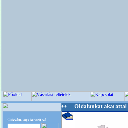
estere! +++++++ Oldalunkat akarattal tartjuk
Cikkszám, vagy keresett szó