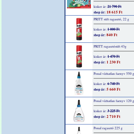
21 790 Ft
kisker ár:
18 615 Ft
shop ár:
PRITT stift ragasztó, 22 g
1 000 Ft
kisker ár:
840 Ft
shop ár:
PRITT ragasztóstift 43g
1 470 Ft
kisker ár:
1 230 Ft
shop ár:
Ponal vízhatlan faenyv 550 
6 740 Ft
kisker ár:
5 660 Ft
shop ár:
Ponal vízhatlan faenyv 120 
3 225 Ft
kisker ár:
2 710 Ft
shop ár:
Ponal ragasztó 225 g