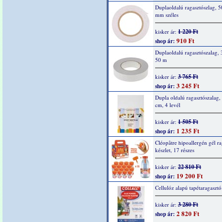
Duplaoldalú ragasztószlag, 5
mm széles
1 220 Ft
kisker ár:
910 Ft
shop ár:
Duplaoldalú ragasztószalag,
50 m
3 765 Ft
kisker ár:
3 245 Ft
shop ár:
Dupla oldalú ragasztószalag,
cm, 4 levél
1 505 Ft
kisker ár:
1 235 Ft
shop ár:
Cléopâtre hipoallergén gél r
készlet, 17 részes
22 810 Ft
kisker ár:
19 200 Ft
shop ár:
Cellulóz alapú tapétaragaszt
3 280 Ft
kisker ár:
2 820 Ft
shop ár: