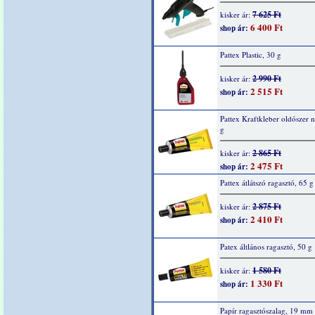
7 625 Ft
kisker ár:
6 400 Ft
shop ár:
Pattex Plastic, 30 g
2 990 Ft
kisker ár:
2 515 Ft
shop ár:
Pattex Kraftkleber oldószer n
g
2 865 Ft
kisker ár:
2 475 Ft
shop ár:
Pattex átlátszó ragasztó, 65 g
2 875 Ft
kisker ár:
2 410 Ft
shop ár:
Patex áltlános ragasztó, 50 g
1 580 Ft
kisker ár:
1 330 Ft
shop ár:
Papír ragasztószalag, 19 mm