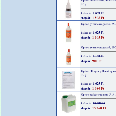
Opitec mittelviskos pillanatra
20 g
1 830 Ft
kisker ár:
1 505 Ft
shop ár:
Opitec gyermekragasztó, 25
1 625 Ft
kisker ár:
1 305 Ft
shop ár:
Opitec gyermekragasztó, 10
1 180 Ft
kisker ár:
900 Ft
shop ár:
Opitec fillerpor pillanatragas
30 g
1 625 Ft
kisker ár:
1 080 Ft
shop ár:
Opitec barkácsragasztó 5, 3 l
19 580 Ft
kisker ár:
15 260 Ft
shop ár: