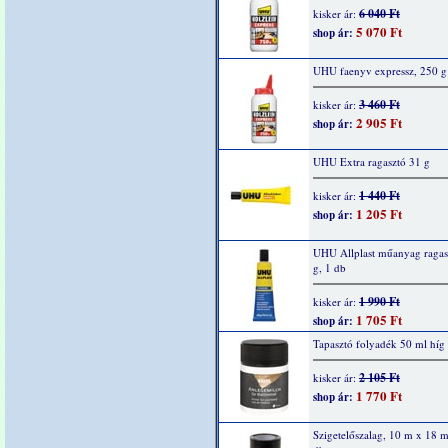
6 040 Ft
kisker ár:
5 070 Ft
shop ár:
UHU faenyv expressz, 250 g
3 460 Ft
kisker ár:
2 905 Ft
shop ár:
UHU Extra ragasztó 31 g
1 440 Ft
kisker ár:
1 205 Ft
shop ár:
UHU Allplast műanyag ragas
g, 1 db
1 990 Ft
kisker ár:
1 705 Ft
shop ár:
Tapasztó folyadék 50 ml híg
2 105 Ft
kisker ár:
1 770 Ft
shop ár:
Szigetelőszalag, 10 m x 18 