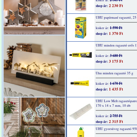
2 230 Ft
shop ár:
UHU papírmasé ragasztó, 25
1 590 Ft
kisker ár:
1 370 Ft
shop ár:
UHU minden ragasztó erős 1
3 680 Ft
kisker ár:
3 175 Ft
shop ár:
Uhu minden ragasztó 35 g
1 670 Ft
kisker ár:
1 435 Ft
shop ár:
UHU Low Melt ragasztópatro
170 x 14 x 7 mm, 10 db
2 755 Ft
kisker ár:
2 315 Ft
shop ár:
UHU gyorsüveg ragasztó 95