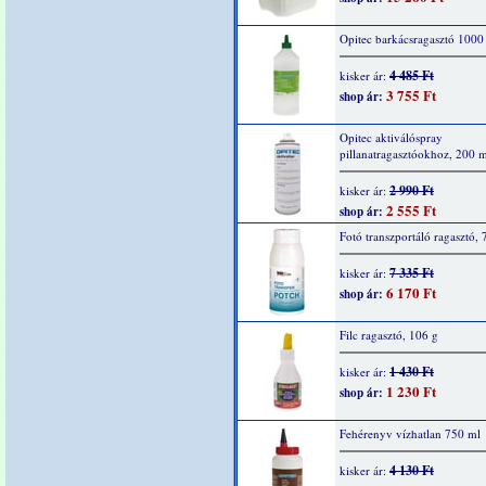
Opitec barkácsragasztó 1000
4 485 Ft
kisker ár:
3 755 Ft
shop ár:
Opitec aktiválóspray
pillanatragasztóokhoz, 200 
2 990 Ft
kisker ár:
2 555 Ft
shop ár:
Fotó transzportáló ragasztó,
7 335 Ft
kisker ár:
6 170 Ft
shop ár:
Filc ragasztó, 106 g
1 430 Ft
kisker ár:
1 230 Ft
shop ár:
Fehérenyv vízhatlan 750 ml
4 130 Ft
kisker ár: