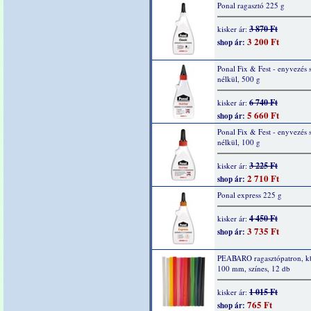
Ponal ragasztó 225 g
3 870 Ft
kisker ár:
3 200 Ft
shop ár:
Ponal Fix & Fest - enyvezés 
nélkül, 500 g
6 740 Ft
kisker ár:
5 660 Ft
shop ár:
Ponal Fix & Fest - enyvezés 
nélkül, 100 g
3 225 Ft
kisker ár:
2 710 Ft
shop ár:
Ponal express 225 g
4 450 Ft
kisker ár:
3 735 Ft
shop ár:
PEABARO ragasztópatron, kb
100 mm, színes, 12 db
1 015 Ft
kisker ár:
765 Ft
shop ár: