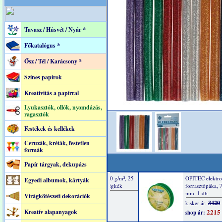
Tavasz / Húsvét / Nyár *
Főkatalógus *
Ősz / Tél / Karácsony *
Színes papírok
Kreatívitás a papírral
Lyukasztók, ollók, nyomdázás,
ragasztók
Festékek és kellékek
Ceruzák, kréták, festetlen
formák
Papír tárgyak, dekupázs
Egyedi albumok, kártyák
Virágkötészeti dekorációk
Kreatív alapanyagok