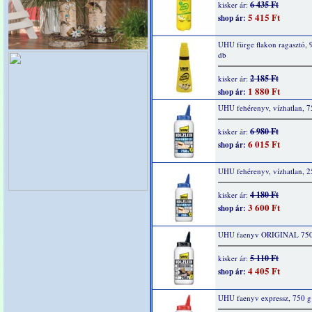
6 435 Ft
kisker ár:
5 415 Ft
shop ár:
UHU fürge flakon ragasztó, 
db
2 185 Ft
kisker ár:
1 880 Ft
shop ár:
UHU fehérenyv, vízhatlan, 7
6 980 Ft
kisker ár:
6 015 Ft
shop ár:
UHU fehérenyv, vízhatlan, 2
4 180 Ft
kisker ár:
3 600 Ft
shop ár:
UHU faenyv ORIGINAL 750
5 110 Ft
kisker ár:
4 405 Ft
shop ár:
UHU faenyv expressz, 750 g