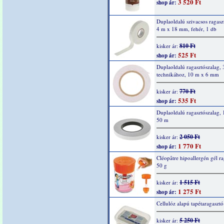
3 520 Ft
shop ár:
Duplaoldalú szivacsos ragasz
4 m x 18 mm, fehér, 1 db
810 Ft
kisker ár:
525 Ft
shop ár:
Duplaoldalú ragasztószalag,
technikához, 10 m x 6 mm
770 Ft
kisker ár:
535 Ft
shop ár:
Duplaoldalú ragasztószalag,
50 m
2 050 Ft
kisker ár:
1 770 Ft
shop ár:
Cléopâtre hipoallergén gél ra
50 g
1 515 Ft
kisker ár:
1 275 Ft
shop ár:
Cellulóz alapú tapétaragaszt
5 250 Ft
kisker ár: