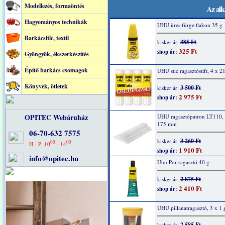
Modellezés, formaöntés
Az alk
Hagyományos technikák
UHU üres fürge flakon 35 g
Barkácsfilc, textil
385 Ft
kisker ár:
325 Ft
shop ár:
Gyöngyök, ékszerkészítés
Építő barkács csomagok
UHU stic ragasztóstift, 4 x 2
Könyvek, ötletek
3 500 Ft
kisker ár:
2 975 Ft
shop ár:
OPITEC Webáruház
UHU ragasztópatron LT110, 
175 mm
06-70-632 7575
3 260 Ft
kisker ár:
00
00
H - P: 10
- 14
1 910 Ft
shop ár:
info@opitec.hu
Uhu Por ragasztó 40 g
2 875 Ft
kisker ár:
2 410 Ft
shop ár:
UHU pillanatragasztó, 3 x 1 
2 585 Ft
kisker ár: