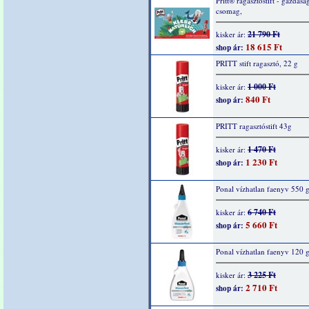
Pritt® ragasztóstift - gazdasá
csomag,
21 790 Ft
kisker ár:
18 615 Ft
shop ár:
PRITT stift ragasztó, 22 g
1 000 Ft
kisker ár:
840 Ft
shop ár:
PRITT ragasztóstift 43g
1 470 Ft
kisker ár:
1 230 Ft
shop ár:
Ponal vízhatlan faenyv 550 
6 740 Ft
kisker ár:
5 660 Ft
shop ár:
Ponal vízhatlan faenyv 120 
3 225 Ft
kisker ár:
2 710 Ft
shop ár: