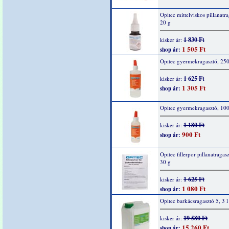
Opitec mittelviskos pillanatra
20 g
1 830 Ft
kisker ár:
1 505 Ft
shop ár:
Opitec gyermekragasztó, 25
1 625 Ft
kisker ár:
1 305 Ft
shop ár:
Opitec gyermekragasztó, 10
1 180 Ft
kisker ár:
900 Ft
shop ár:
Opitec fillerpor pillanatragas
30 g
1 625 Ft
kisker ár:
1 080 Ft
shop ár:
Opitec barkácsragasztó 5, 3 l
19 580 Ft
kisker ár:
15 260 Ft
shop ár: