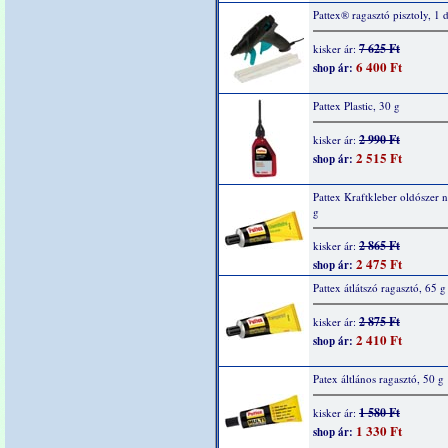
Pattex® ragasztó pisztoly, 1 
7 625 Ft
kisker ár:
6 400 Ft
shop ár:
Pattex Plastic, 30 g
2 990 Ft
kisker ár:
2 515 Ft
shop ár:
Pattex Kraftkleber oldószer n
g
2 865 Ft
kisker ár:
2 475 Ft
shop ár:
Pattex átlátszó ragasztó, 65 g
2 875 Ft
kisker ár:
2 410 Ft
shop ár:
Patex áltlános ragasztó, 50 g
1 580 Ft
kisker ár:
1 330 Ft
shop ár: