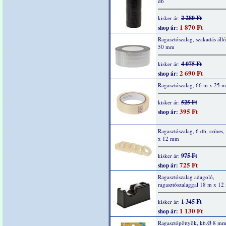
db
2 280 Ft
kisker ár:
1 870 Ft
shop ár:
Ragasztószalag, szakadás áll
50 mm
4 075 Ft
kisker ár:
2 690 Ft
shop ár:
Ragasztószalag, 66 m x 25 
525 Ft
kisker ár:
395 Ft
shop ár:
Ragasztószalag, 6 db, színes
x 12 mm
975 Ft
kisker ár:
725 Ft
shop ár:
Ragasztószalag adagoló,
ragasztószalaggal 18 m x 1
1 345 Ft
kisker ár:
1 130 Ft
shop ár:
Ragasztópöttyök, kb.Ø 8 mm