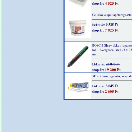
4 525 Ft
shop ár:
Cellulóz alapú tapétaragaszt
9 325 Ft
kisker ár:
7 825 Ft
shop ár:
BOSCH Gluey akkus ragasztó
toll - Evergreen, kb.195 x 2
mm
22 875 Ft
kisker ár:
19 200 Ft
shop ár:
3D szilikon ragasztó, szagtal
3 045 Ft
kisker ár:
2 605 Ft
shop ár: