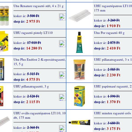
Uhu Renature ragasztó stift, 4 x 21 g
UHU ragasztópatron LT110,
175 mm
3 500 Ft
kisker ár:
3 260 Ft
kisker ár:
2 975 Ft
shop ár:
1 910 Ft
shop ár:
UHU ragasztó pistoly LT110
Uhu Por ragasztó 40 g
17 010 Ft
2 875 Ft
kisker ár:
kisker ár:
14 280 Ft
2 410 Ft
shop ár:
shop ár:
Uhu Plus Endfest 2-K-epoxidragasztó,
UHU pillanatragasztó, 3 x 1
15, 5 g
2 585 Ft
kisker ár:
5 315 Ft
kisker ár:
2 230 Ft
shop ár:
4 575 Ft
shop ár:
UHU pillanatragasztó, 3 g
UHU papírmasé ragasztó, 2
2 520 Ft
1 590 Ft
kisker ár:
kisker ár:
2 115 Ft
1 370 Ft
shop ár:
shop ár:
UHU ovális ragasztópatron LT110, 10
UHU minden ragasztó erős 
db, 175 mm
3 680 Ft
kisker ár:
2 360 Ft
kisker ár:
3 175 Ft
shop ár: