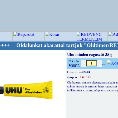
unkat akarattal tartjuk "Oldtimer/RETRO" des
Uhu minden ragasztó 35 g
Cikkszám:
db
300052
1 670 Ft
kisker ár:
1 435 Ft
shop ár:
Oldószeres, minden alapanyagra alkalmas
szárad, tisztán és tartósan lehet ragasztani
hullámosítja a papírt, műgyanta alapanya