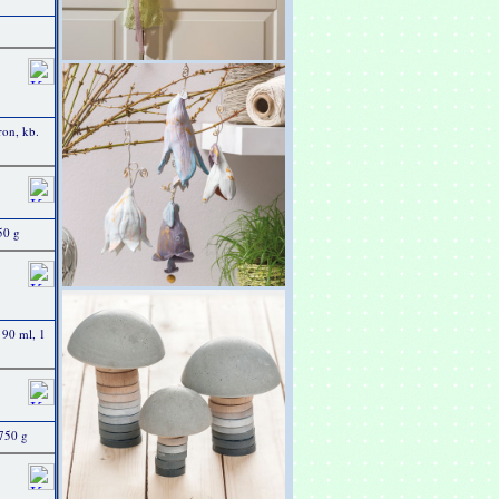
on, kb.
50 g
 90 ml, 1
750 g