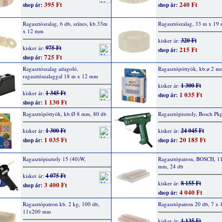
395 Ft
240 Ft
shop ár:
shop ár:
Ragasztószalag, 6 db, színes, kb.33m
Ragasztószalag, 33 m x 19
x 12 mm
320 Ft
kisker ár:
975 Ft
kisker ár:
215 Ft
shop ár:
725 Ft
shop ár:
Ragasztószalag adagoló,
Ragasztópöttyök, kb.ø 2 m
ragasztószalaggal 18 m x 12 mm
1 300 Ft
kisker ár:
1 345 Ft
kisker ár:
1 035 Ft
shop ár:
1 130 Ft
shop ár:
Ragasztópöttyök, kb.Ø 8 mm, 80 db
Ragasztópisztoly, Bosch Pk
1 300 Ft
24 045 Ft
kisker ár:
kisker ár:
1 035 Ft
20 185 Ft
shop ár:
shop ár:
Ragasztópisztoly 15 (40)W,
Ragasztópatron, BOSCH, 1
mm, 24 db
4 075 Ft
kisker ár:
8 155 Ft
kisker ár:
3 400 Ft
shop ár:
4 040 Ft
shop ár:
Ragasztópatron kb. 2 kg, 100 db,
Ragasztópatron 20 db, 7 x
11x200 mm
1 135 Ft
kisker ár: