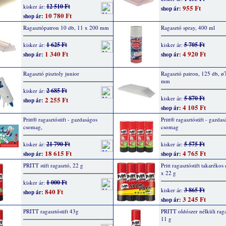
12 510 Ft
kisker ár:
955 Ft
shop ár:
10 780 Ft
shop ár:
Ragasztópatron 10 db, 11 x 200 mm
Ragasztó spray, 400 ml
1 625 Ft
5 705 Ft
kisker ár:
kisker ár:
1 340 Ft
4 920 Ft
shop ár:
shop ár:
Ragasztó pisztoly junior
Ragasztó patron, 125 db, ø
mm
2 685 Ft
kisker ár:
5 870 Ft
kisker ár:
2 255 Ft
shop ár:
4 105 Ft
shop ár:
Pritt® ragasztóstift - gazdaságos
Pritt® ragasztóstift - gazdas
csomag,
csomag
21 790 Ft
5 575 Ft
kisker ár:
kisker ár:
18 615 Ft
4 765 Ft
shop ár:
shop ár:
PRITT stift ragasztó, 22 g
Pritt ragasztóstift takarékos
x 22 g
1 000 Ft
kisker ár:
3 865 Ft
kisker ár:
840 Ft
shop ár:
3 245 Ft
shop ár:
PRITT ragasztóstift 43g
PRITT oldószer nélküli ragas
11 g