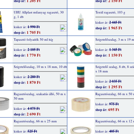
1 205 Ft
2 150 Ft
shop ár:
shop ár:
UHU Allplast műanyag ragasztó, 30
Textil ragasztó, 103 g
g, 1 db
2 445 Ft
kisker ár:
1 990 Ft
kisker ár:
1 965 Ft
shop ár:
1 705 Ft
shop ár:
Tapasztó folyadék 50 ml híg
Szigetelőszalag, 3 m x 19 
2 105 Ft
1 345 Ft
kisker ár:
kisker ár:
1 770 Ft
1 150 Ft
shop ár:
shop ár:
Szigetelőszalag, 10 m x 18 mm, 10 db
Szigetelő szalag, 8 db, 8 sz
x 18 mm
2 280 Ft
kisker ár:
2 035 Ft
kisker ár:
1 870 Ft
shop ár:
1 295 Ft
shop ár:
Ragasztószalag, szakadás álló, 50 m x
Ragasztószalag, 66 m x 50
50 mm
975 Ft
kisker ár:
4 075 Ft
kisker ár:
695 Ft
shop ár:
2 690 Ft
shop ár:
Ragasztószalag, 66 m x 25 mm
Ragasztószalag, 66 m x 12
525 Ft
405 Ft
kisker ár:
kisker ár: