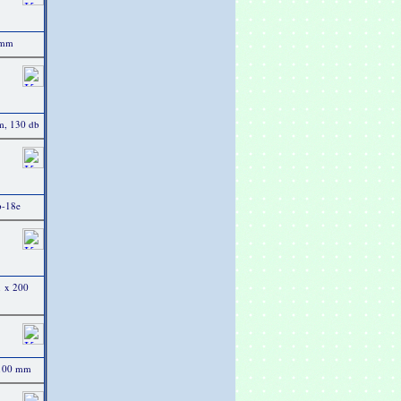
 mm
m, 130 db
p-18e
1 x 200
 100 mm