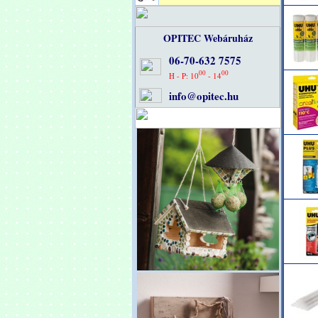
OPITEC Webáruház
06-70-632 7575
00
00
H - P: 10
- 14
info@opitec.hu