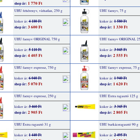
1 770 Ft
shop ár:
UHU fehérenyv, vízhatlan, 250 g
UHU faenyv, 75 g
4 180 Ft
1 580 Ft
kisker ár:
kisker ár:
3 600 Ft
1 330 Ft
shop ár:
shop ár:
UHU faenyv ORIGINAL 750 g
UHU faenyv ORIGINAL 25
5 110 Ft
3 045 Ft
kisker ár:
kisker ár:
4 405 Ft
2 555 Ft
shop ár:
shop ár:
UHU faenyv expressz, 750 g
UHU faenyv expressz, 75 g
6 040 Ft
1 940 Ft
kisker ár:
kisker ár:
5 070 Ft
1 620 Ft
shop ár:
shop ár:
UHU faenyv expressz, 250 g
UHU Extra ragasztó 125 g
3 460 Ft
3 345 Ft
kisker ár:
kisker ár:
2 905 Ft
2 805 Ft
shop ár:
shop ár:
UHU Extra ragasztó 31 g
UHU barkácsragasztó 90 g
1 440 Ft
2 495 Ft
kisker ár:
kisker ár: