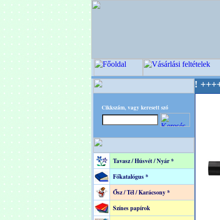
TEC - A Kreatív Világ Mestere! +++++++ Oldal
Cikkszám, vagy keresett szó
Tavasz / Húsvét / Nyár *
Főkatalógus *
Ősz / Tél / Karácsony *
Színes papírok