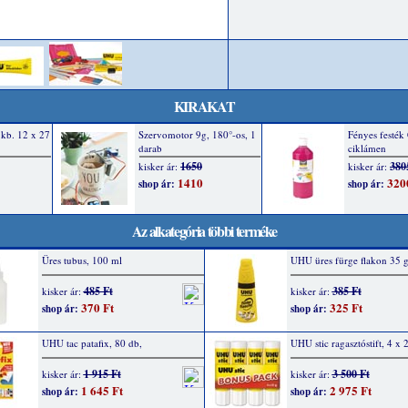
KIRAKAT
Az alkategória többi terméke
Üres tubus, 100 ml
UHU üres fürge flakon 35 
485 Ft
385 Ft
kisker ár:
kisker ár:
370 Ft
325 Ft
shop ár:
shop ár:
UHU tac patafix, 80 db,
UHU stic ragasztóstift, 4 x 
1 915 Ft
3 500 Ft
kisker ár:
kisker ár:
1 645 Ft
2 975 Ft
shop ár:
shop ár: