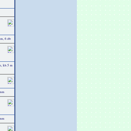
mm, 6 db
ín, kb.5 m
 mm
 mm