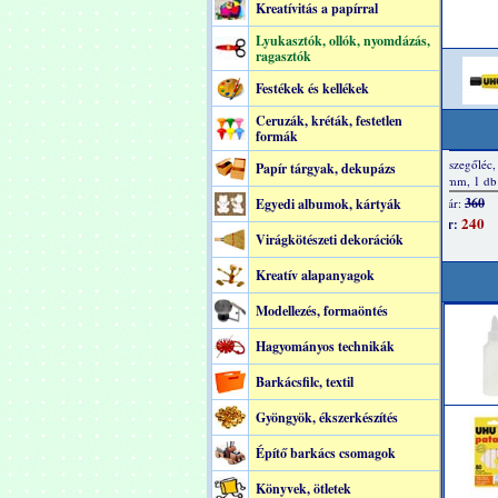
Kreatívitás a papírral
Lyukasztók, ollók, nyomdázás,
ragasztók
Festékek és kellékek
Ceruzák, kréták, festetlen
formák
Papír tárgyak, dekupázs
Egyedi albumok, kártyák
Virágkötészeti dekorációk
Kreatív alapanyagok
Modellezés, formaöntés
Hagyományos technikák
Barkácsfilc, textil
Gyöngyök, ékszerkészítés
Építő barkács csomagok
Könyvek, ötletek