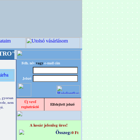
ignba!
+++++++ OPITEC - A Kreatív Világ Meste
Felh. név
vagy
e-mail cím
Jelszó
, gyorsan
Új vevő
 vele, nem
Elfelejtett jelszó
regisztráció
gú.
A kosár jelenleg üres!
Összeg:
0 Ft