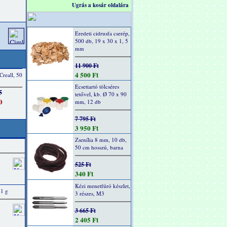
Ugrás a kosár oldalára
Eredeti cidrusfa cserép,
500 db, 19 x 30 x 1, 5
mm
11 900 Ft
4 500 Ft
Ecsettartó tölcséres
tetővel, kb. Ø 70 x 90
mm, 12 db
7 795 Ft
3 950 Ft
Zsenília 8 mm, 10 db,
g
50 cm hosszú, barna
525 Ft
340 Ft
Kézi menetfúró készlet,
21 g
3 részes, M3
3 665 Ft
2 405 Ft