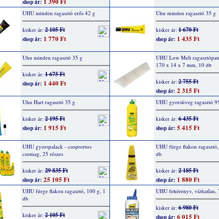
1 390 Ft
shop ár:
UHU minden ragasztó erős 42 g
Uhu minden ragasztó 35 g
2 105 Ft
1 670 Ft
kisker ár:
kisker ár:
1 770 Ft
1 435 Ft
shop ár:
shop ár:
Uhu minden ragasztó 35 g
UHU Low Melt ragasztópatr
170 x 14 x 7 mm, 10 db
1 675 Ft
kisker ár:
2 755 Ft
kisker ár:
1 440 Ft
shop ár:
2 315 Ft
shop ár:
Uhu Hart ragasztó 35 g
UHU gyorsüveg ragasztó 9
2 195 Ft
6 435 Ft
kisker ár:
kisker ár:
1 915 Ft
5 415 Ft
shop ár:
shop ár:
UHU gyorspalack - csoprortos
UHU fürge flakon ragasztó,
csomag, 25 részes
db
29 835 Ft
2 185 Ft
kisker ár:
kisker ár:
25 105 Ft
1 880 Ft
shop ár:
shop ár:
UHU fürge flakon ragasztó, 100 g, 1
UHU fehérenyv, vízhatlan, 
db
6 980 Ft
kisker ár:
2 105 Ft
kisker ár:
6 015 Ft
shop ár: