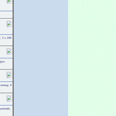
7, 3 x 100
ágos
 csomag, 4
ztóstift,