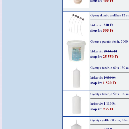
465 Ft
shop ár:
Gyertyakanóc zseléhez 12 c
810 Ft
kisker ár:
505 Ft
shop ár:
Gyertya-parafin fehér, 5000
29 645 Ft
kisker ár:
25 550 Ft
shop ár:
Gyertya fehér, ø 60 x 150 
2 110 Ft
kisker ár:
1 820 Ft
shop ár:
Gyertya fehér, ø 50 x 100 
1 110 Ft
kisker ár:
935 Ft
shop ár:
Gyertya ø 40x 60 mm, fehér