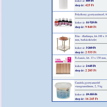
605 Ft
kisker ár:
425 Ft
shop ár:
Folyékony gyertyaszínező, 6
11 725 Ft
kisker ár:
9 840 Ft
shop ár:
Fém - illatlámpa, kb.100 x 
mm, barkácskészlet
3 260 Ft
kisker ár:
2 555 Ft
shop ár:
Fa kanóc, kb. 13 x 130 mm,
2 645 Ft
kisker ár:
2 285 Ft
shop ár:
Candela gyertyamerítő
viaszgranulátum, 2, 5 kg
19 355 Ft
kisker ár:
16 245 Ft
shop ár: