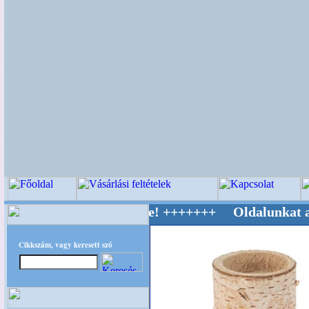
 Világ Mestere! +++++++ Oldalunkat akarattal
Cikkszám, vagy keresett szó