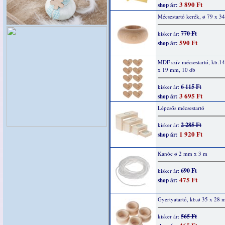
3 890 Ft
shop ár:
Mécsestartó kerék, ø 79 x 
770 Ft
kisker ár:
590 Ft
shop ár:
MDF szív mécsestartó, kb.1
x 19 mm, 10 db
6 115 Ft
kisker ár:
3 695 Ft
shop ár:
Lépcsős mécsestartó
2 285 Ft
kisker ár:
1 920 Ft
shop ár:
Kanóc ø 2 mm x 3 m
690 Ft
kisker ár:
475 Ft
shop ár:
Gyertyatartó, kb.ø 35 x 28 
565 Ft
kisker ár: