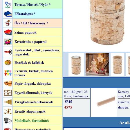
Tavasz / Húsvét / Nyár *
Főkatalógus *
Ősz / Tél / Karácsony *
Színes papírok
Kreatívitás a papírral
Lyukasztók, ollók, nyomdázás,
ragasztók
Festékek és kellékek
Ceruzák, kréták, festetlen
formák
Papír tárgyak, dekupázs
Egyedi albumok, kártyák
Virágkötészeti dekorációk
Kreatív alapanyagok
Modellezés, formaöntés
Az alk
Hagyományos technikák