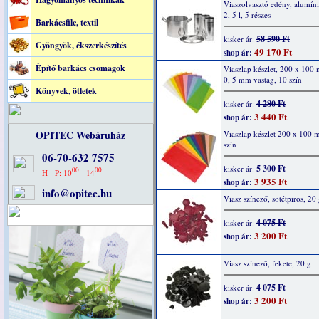
Viaszolvasztó edény, alumín
2, 5 l, 5 részes
Barkácsfilc, textil
58 590 Ft
kisker ár:
Gyöngyök, ékszerkészítés
49 170 Ft
shop ár:
Építő barkács csomagok
Viaszlap készlet, 200 x 100
0, 5 mm vastag, 10 szín
Könyvek, ötletek
4 280 Ft
kisker ár:
3 440 Ft
shop ár:
OPITEC Webáruház
Viaszlap készlet 200 x 100 
szín
06-70-632 7575
5 300 Ft
kisker ár:
00
00
H - P: 10
- 14
3 935 Ft
shop ár:
info@opitec.hu
Viasz színező, sötétpiros, 20
4 075 Ft
kisker ár:
3 200 Ft
shop ár:
Viasz színező, fekete, 20 g
4 075 Ft
kisker ár:
3 200 Ft
shop ár: