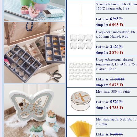
Viasz hőfokmérő, kb.240 m
150°C között mér, 1 db
6 965 Ft
kisker ár:
6 005 Ft
shop ár:
Üvegkocka mécsestartó, kb.
x 70 mm átlátszó, 6 db
3 420 Ft
kisker ár:
2 870 Ft
shop ár:
Üveg mécsestartó, akasztó
fogantyúval, kb. Ø 65 x 75
átlátszó, 12 db
11 500 Ft
kisker ár:
5 875 Ft
shop ár:
Méhviasz, 380 ml, fehér
5 520 Ft
kisker ár:
4 755 Ft
shop ár:
Méhviasz lapok, 5 db kb. 1
x 2 mm
5 300 Ft
kisker ár: