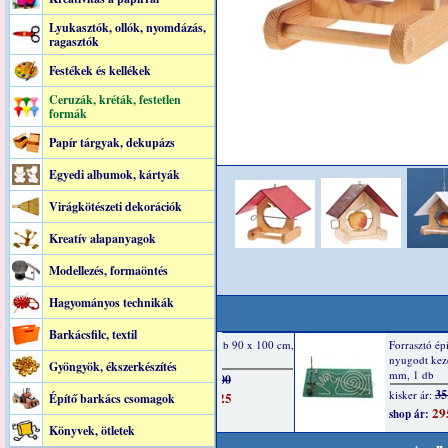
Lyukasztók, ollók, nyomdázás,
ragasztók
Festékek és kellékek
Ceruzák, kréták, festetlen
formák
Papír tárgyak, dekupázs
Egyedi albumok, kártyák
Virágkötészeti dekorációk
Kreatív alapanyagok
Modellezés, formaöntés
Hagyományos technikák
Barkácsfilc, textil
Gyöngyök, ékszerkészítés
Építő barkács csomagok
Könyvek, ötletek