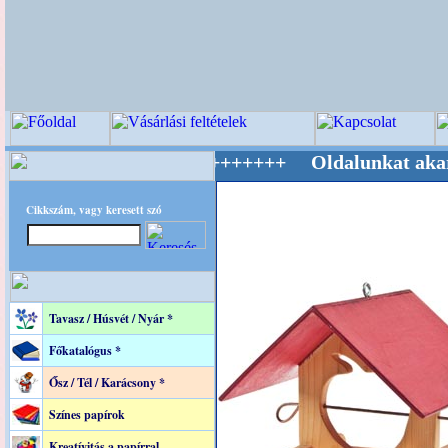
ilág Mestere! +++++++ Oldalunkat akarattal ta
Cikkszám, vagy keresett szó
Tavasz / Húsvét / Nyár *
Főkatalógus *
Ősz / Tél / Karácsony *
Színes papírok
Kreatívitás a papírral