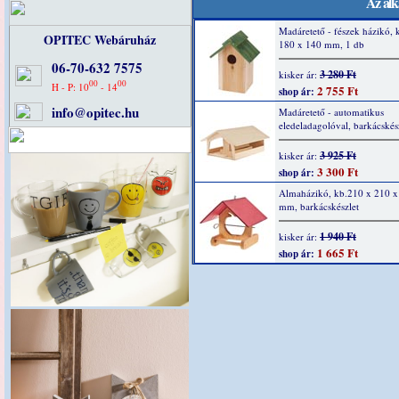
Az alk
Madáretető - fészek házikó, 
OPITEC Webáruház
180 x 140 mm, 1 db
06-70-632 7575
3 280 Ft
kisker ár:
00
00
H - P: 10
- 14
2 755 Ft
shop ár:
info@opitec.hu
Madáretető - automatikus
eledeladagolóval, barkácskés
3 925 Ft
kisker ár:
3 300 Ft
shop ár:
Almaházikó, kb.210 x 210 x
mm, barkácskészlet
1 940 Ft
kisker ár:
1 665 Ft
shop ár: