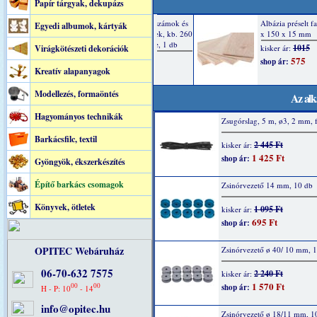
Papír tárgyak, dekupázs
Egyedi albumok, kártyák
Virágkötészeti dekorációk
Kreatív alapanyagok
Modellezés, formaöntés
Az alk
Hagyományos technikák
Zsugórslag, 5 m, ø3, 2 mm, 
Barkácsfilc, textil
2 445 Ft
kisker ár:
1 425 Ft
shop ár:
Gyöngyök, ékszerkészítés
Építő barkács csomagok
Zsinórvezető 14 mm, 10 db
Könyvek, ötletek
1 095 Ft
kisker ár:
695 Ft
shop ár:
OPITEC Webáruház
Zsinórvezető ø 40/ 10 mm, 
06-70-632 7575
2 240 Ft
kisker ár:
1 570 Ft
00
00
shop ár:
H - P: 10
- 14
info@opitec.hu
Zsinórvezető ø 18/11 mm, 1