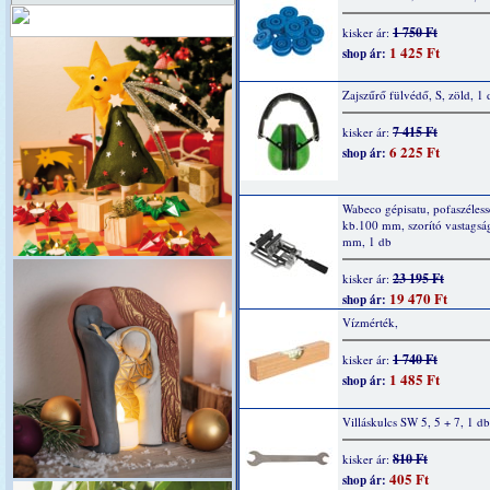
1 750 Ft
kisker ár:
1 425 Ft
shop ár:
Zajszűrő fülvédő, S, zöld, 1 
7 415 Ft
kisker ár:
6 225 Ft
shop ár:
Wabeco gépisatu, pofaszéles
kb.100 mm, szorító vastagsá
mm, 1 db
23 195 Ft
kisker ár:
19 470 Ft
shop ár:
Vízmérték,
1 740 Ft
kisker ár:
1 485 Ft
shop ár:
Villáskulcs SW 5, 5 + 7, 1 db
810 Ft
kisker ár:
405 Ft
shop ár: