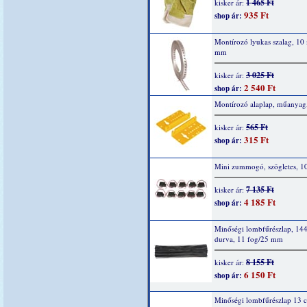
1 465 Ft
kisker ár:
935 Ft
shop ár:
Montírozó lyukas szalag, 10
mm
3 025 Ft
kisker ár:
2 540 Ft
shop ár:
Montírozó alaplap, műanyag,
565 Ft
kisker ár:
315 Ft
shop ár:
Mini zummogó, szögletes, 1
7 135 Ft
kisker ár:
4 185 Ft
shop ár:
Minőségi lombfűrészlap, 144
durva, 11 fog/25 mm
8 155 Ft
kisker ár:
6 150 Ft
shop ár:
Minőségi lombfűrészlap 13 