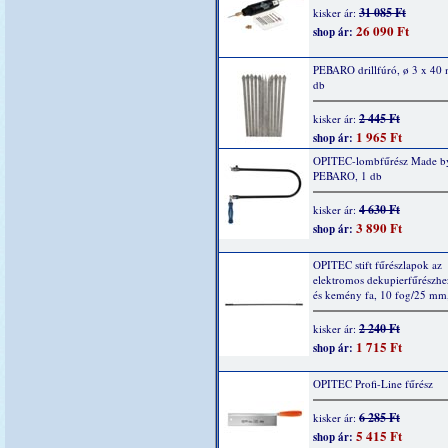
31 085 Ft
kisker ár:
26 090 Ft
shop ár:
PEBARO drillfúró, ø 3 x 40
db
2 445 Ft
kisker ár:
1 965 Ft
shop ár:
OPITEC-lombfűrész Made b
PEBARO, 1 db
4 630 Ft
kisker ár:
3 890 Ft
shop ár:
OPITEC stift fűrészlapok az
elektromos dekupierfűrészhe
és kemény fa, 10 fog/25 mm
2 240 Ft
kisker ár:
1 715 Ft
shop ár:
OPITEC Profi-Line fűrész
6 285 Ft
kisker ár:
5 415 Ft
shop ár: