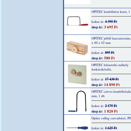
OPITEC lombfűrész keret, 1
4 395 Ft
kisker ár:
3 695 Ft
shop ár:
OPITEC jelölő karcszerszám,
x 40 x 42 mm
895 Ft
kisker ár:
580 Ft
shop ár:
OPITEC felszerelés műhely
barkácskészlet,
17 430 Ft
kisker ár:
14 890 Ft
shop ár:
OPITEC csöves lombfűrészke
mm, 1 db
2 175 Ft
kisker ár:
1 820 Ft
shop ár:
Opitec csillag csavarhúzó, P
1 625 Ft
kisker ár: