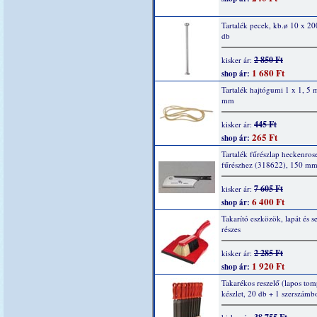
Tartalék pecek, kb.ø 10 x 2
db
2 850 Ft
kisker ár:
1 680 Ft
shop ár:
Tartalék hajtógumi 1 x 1, 5
mm
445 Ft
kisker ár:
265 Ft
shop ár:
Tartalék fűrészlap heckenros
fűrészhez (318622), 150 mm
7 605 Ft
kisker ár:
6 400 Ft
shop ár:
Takarító eszközök, lapát és s
részes
2 285 Ft
kisker ár:
1 920 Ft
shop ár:
Takarékos reszelő (lapos tom
készlet, 20 db + 1 szerszámb