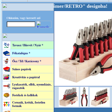
ttal tartjuk "Oldtimer/RETRO" designba!
+++++
Cikkszám, vagy keresett szó
Tavasz / Húsvét / Nyár *
Főkatalógus *
Ősz / Tél / Karácsony *
Színes papírok
Kreatívitás a papírral
Lyukasztók, ollók, nyomdázás,
ragasztók
Festékek és kellékek
Ceruzák, kréták, festetlen
formák