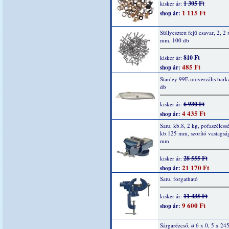
1 305 Ft
kisker ár:
1 115 Ft
shop ár:
Süllyesztett fejű csavar, 2, 2 
mm, 100 db
810 Ft
kisker ár:
485 Ft
shop ár:
Stanley 99E univerzális bark
db
6 930 Ft
kisker ár:
4 435 Ft
shop ár:
Satu, kb.8, 2 kg, pofaszéless
kb.125 mm, szorító vastagsá
mm
28 555 Ft
kisker ár:
21 170 Ft
shop ár:
Satu, forgatható
11 435 Ft
kisker ár:
9 600 Ft
shop ár:
Sárgarézcső, ø 6 x 0, 5 x 2