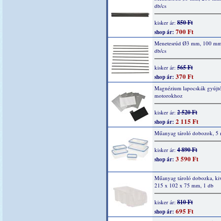
db/cs
850 Ft
kisker ár:
700 Ft
shop ár:
Menetesrúd Ø3 mm, 100 mm
db/cs
565 Ft
kisker ár:
370 Ft
shop ár:
Magnézium lapocskák gyújtó
motorokhoz
2 520 Ft
kisker ár:
2 115 Ft
shop ár:
Műanyag tároló dobozok, 5 r
4 890 Ft
kisker ár:
3 590 Ft
shop ár:
Műanyag tároló dobozka, kiv
215 x 102 x 75 mm, 1 db
810 Ft
kisker ár:
695 Ft
shop ár: