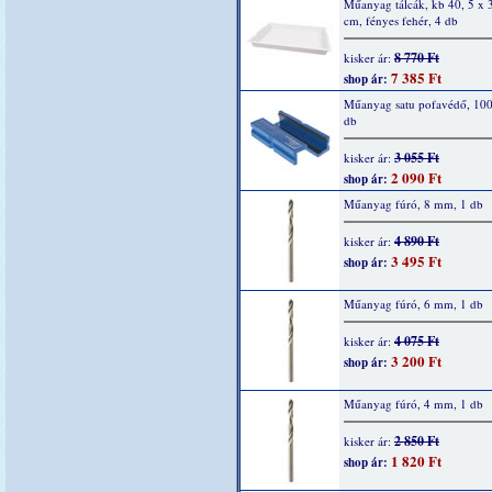
Műanyag tálcák, kb 40, 5 x 3
cm, fényes fehér, 4 db
8 770 Ft
kisker ár:
7 385 Ft
shop ár:
Műanyag satu pofavédő, 10
db
3 055 Ft
kisker ár:
2 090 Ft
shop ár:
Műanyag fúró, 8 mm, 1 db
4 890 Ft
kisker ár:
3 495 Ft
shop ár:
Műanyag fúró, 6 mm, 1 db
4 075 Ft
kisker ár:
3 200 Ft
shop ár:
Műanyag fúró, 4 mm, 1 db
2 850 Ft
kisker ár:
1 820 Ft
shop ár: