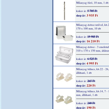
Műanyag fúró, 10 mm, 1 db
5 705 Ft
kisker ár:
3 935 Ft
shop ár:
Műanyag doboz tetővel, kb.
170 x 100 mm, 10 db
19 985 Ft
kisker ár:
16 210 Ft
shop ár:
Műanyag doboz - 3 emelettel
310 x 170 x 150 mm, átlátsz
6 525 Ft
kisker ár:
4 995 Ft
shop ár:
Műanyag bilincs, kb.22 - 26
állítható, 1 db
265 Ft
kisker ár:
220 Ft
shop ár:
Műanyag bilincs, kb.14, 7 - 
mm, állítható, 1 db
240 Ft
kisker ár:
190 Ft
shop ár: