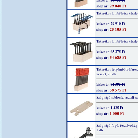
38 755 Ft
kisker ár:
29 040 Ft
shop ár:
Takarékos lombfűrész készle
29 910 Ft
kisker ár:
25 105 Ft
shop ár:
Takarékos lombfűrész készle
65 275 Ft
kisker ár:
54 685 Ft
shop ár:
Takarékos félgömbölyűfares
készlet, 20 db
71 395 Ft
kisker ár:
58 575 Ft
shop ár:
Szögvágó sablonfa, asztali sa
1 425 Ft
kisker ár:
1 000 Ft
shop ár:
Szögvágó fogó, fesztávolsá
1 db