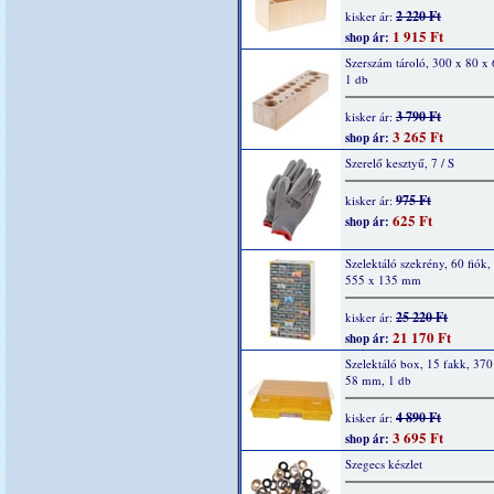
2 220 Ft
kisker ár:
1 915 Ft
shop ár:
Szerszám tároló, 300 x 80 x
1 db
3 790 Ft
kisker ár:
3 265 Ft
shop ár:
Szerelő kesztyű, 7 / S
975 Ft
kisker ár:
625 Ft
shop ár:
Szelektáló szekrény, 60 fiók,
555 x 135 mm
25 220 Ft
kisker ár:
21 170 Ft
shop ár:
Szelektáló box, 15 fakk, 370
58 mm, 1 db
4 890 Ft
kisker ár:
3 695 Ft
shop ár:
Szegecs készlet