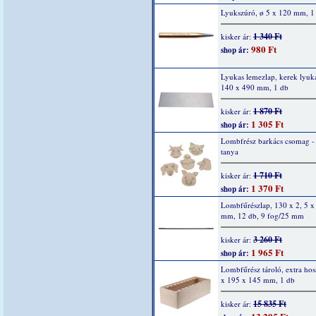
Lyukszúró, ø 5 x 120 mm, 1
1 340 Ft
kisker ár:
980 Ft
shop ár:
Lyukas lemezlap, kerek lyuk
140 x 490 mm, 1 db
1 870 Ft
kisker ár:
1 305 Ft
shop ár:
Lombfrész barkács csomag -
tanya
1 710 Ft
kisker ár:
1 370 Ft
shop ár:
Lombfűrészlap, 130 x 2, 5 x 
mm, 12 db, 9 fog/25 mm
3 260 Ft
kisker ár:
1 965 Ft
shop ár:
Lombfűrész tároló, extra hos
x 195 x 145 mm, 1 db
15 835 Ft
kisker ár: