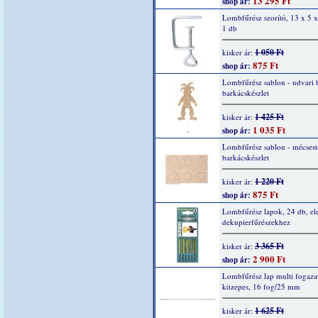
13 295 Ft
shop ár:
Lombfűrész szorító, 13 x 5 
1 db
1 050 Ft
kisker ár:
875 Ft
shop ár:
Lombfűrész sablon - udvari 
barkácskészlet
1 425 Ft
kisker ár:
1 035 Ft
shop ár:
Lombfűrész sablon - mécsest
barkácskészlet
1 220 Ft
kisker ár:
875 Ft
shop ár:
Lombfűrész lapok, 24 db, el
dekupierfűrészekhez
3 365 Ft
kisker ár:
2 900 Ft
shop ár:
Lombfűrész lap multi fogazat
közepes, 16 fog/25 mm
1 625 Ft
kisker ár: