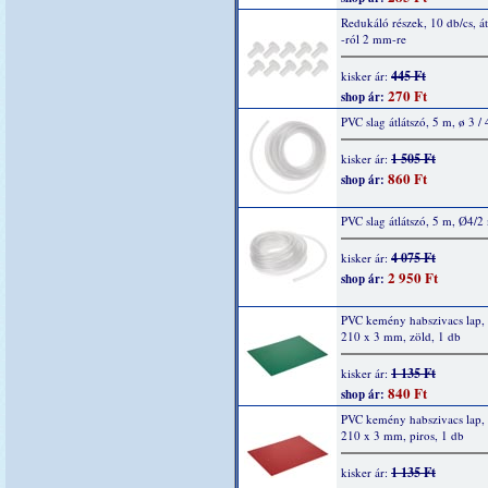
Redukáló részek, 10 db/cs, á
-ról 2 mm-re
445 Ft
kisker ár:
270 Ft
shop ár:
PVC slag átlátszó, 5 m, ø 3 /
1 505 Ft
kisker ár:
860 Ft
shop ár:
PVC slag átlátszó, 5 m, Ø4/
4 075 Ft
kisker ár:
2 950 Ft
shop ár:
PVC kemény habszivacs lap,
210 x 3 mm, zöld, 1 db
1 135 Ft
kisker ár:
840 Ft
shop ár:
PVC kemény habszivacs lap,
210 x 3 mm, piros, 1 db
1 135 Ft
kisker ár: