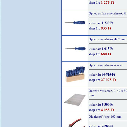
1 275 Ft
shop ár:
Opitec csillag csavarhúzó, P
1 220 Ft
kisker ár:
935 Ft
shop ár:
Opitec csavarhúzó, 4/75 mm,
1 015 Ft
kisker ár:
680 Ft
shop ár:
Opitec csavarhúzó készlet
36 715 Ft
kisker ár:
27 075 Ft
shop ár:
Ónozott vaslemez, 0, 49 x 5
mm
5 300 Ft
kisker ár:
4 085 Ft
shop ár:
Oldalcsípő fogó 165 mm
2 285 Ft
kisker ár: