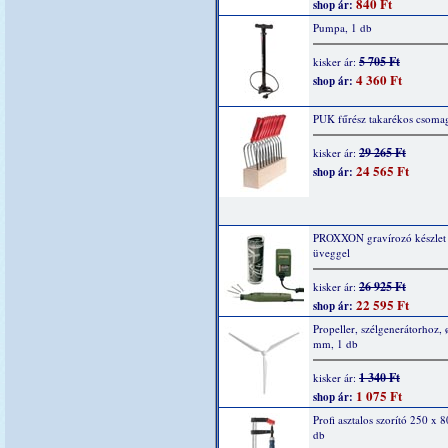
840 Ft
shop ár:
Pumpa, 1 db
5 705 Ft
kisker ár:
4 360 Ft
shop ár:
PUK fűrész takarékos csoma
29 265 Ft
kisker ár:
24 565 Ft
shop ár:
PROXXON gravírozó készlet
üveggel
26 925 Ft
kisker ár:
22 595 Ft
shop ár:
Propeller, szélgenerátorhoz,
mm, 1 db
1 340 Ft
kisker ár:
1 075 Ft
shop ár:
Profi asztalos szorító 250 x 
db