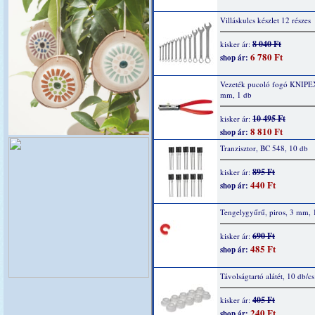
Villáskulcs készlet 12 részes
8 040 Ft
kisker ár:
6 780 Ft
shop ár:
Vezeték pucoló fogó KNIPE
mm, 1 db
10 495 Ft
kisker ár:
8 810 Ft
shop ár:
Tranzisztor, BC 548, 10 db
895 Ft
kisker ár:
440 Ft
shop ár:
Tengelygyűrű, piros, 3 mm, 
690 Ft
kisker ár:
485 Ft
shop ár:
Távolságtartó alátét, 10 db/cs
405 Ft
kisker ár:
240 Ft
shop ár: