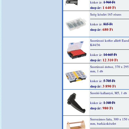
1 960 Ft
kisker ár:
1 640 Ft
shop ár:
Szög készlet 165 részes
815 Ft
kisker ár:
680 Ft
shop ár:
Szortírozó koffer allit® Euro
K44/36
14 665 Ft
kisker ár:
12 310 Ft
shop ár:
Szortírozó doboz, 370 x 295
mm, 1 db
5 705 Ft
kisker ár:
3 890 Ft
shop ár:
Szorító kallantyú, M5, 1 db
1 340 Ft
kisker ár:
980 Ft
shop ár:
Szerszámos láda, 300 x 150 
mm, barkácskészlet