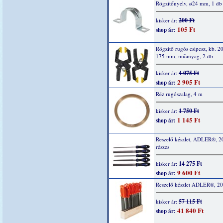
Rögzítőnyelv, ø24 mm, 1 db
200 Ft
kisker ár:
105 Ft
shop ár:
Rögzítő rugós csipesz, kb. 2
175 mm, műanyag, 2 db
4 075 Ft
kisker ár:
2 905 Ft
shop ár:
Réz rugószalag, 4 m
1 750 Ft
kisker ár:
1 145 Ft
shop ár:
Reszelő készlet, ADLER®, 
részes
14 275 Ft
kisker ár:
9 600 Ft
shop ár:
Reszelő készlet ADLER®, 20
57 115 Ft
kisker ár:
41 840 Ft
shop ár: