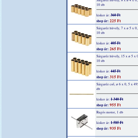
10 db
360 Ft
kisker ár:
225 Ft
shop ár:
Sárgaréz hüvely, 7 x ø 5 x 0
10 db
405 Ft
kisker ár:
265 Ft
shop ár:
Sárgaréz hüvely, 15 x ø 5 x 
10 db
445 Ft
kisker ár:
315 Ft
shop ár:
Sárgaréz cső, ø 6 x 0, 5 x 4
db
1 340 Ft
kisker ár:
955 Ft
shop ár:
Rugós motor, 1 db
1 585 Ft
kisker ár:
935 Ft
shop ár: