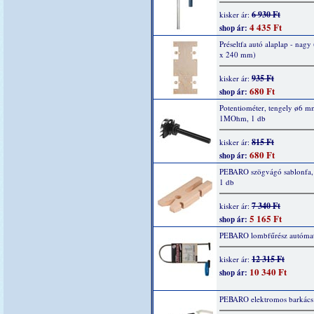
6 930 Ft
kisker ár:
4 435 Ft
shop ár:
Préseltfa autó alaplap - nagy
x 240 mm)
935 Ft
kisker ár:
680 Ft
shop ár:
Potentiométer, tengely ø6 m
1MOhm, 1 db
815 Ft
kisker ár:
680 Ft
shop ár:
PEBARO szögvágó sablonfa
1 db
7 340 Ft
kisker ár:
5 165 Ft
shop ár:
PEBARO lombfűrész autómat
12 315 Ft
kisker ár:
10 340 Ft
shop ár:
PEBARO elektromos barkács 