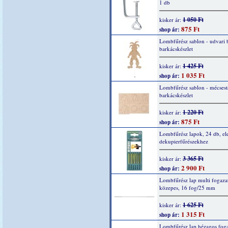
1 db
1 050 Ft
kisker ár:
875 Ft
shop ár:
Lombfűrész sablon - udvari 
barkácskészlet
1 425 Ft
kisker ár:
1 035 Ft
shop ár:
Lombfűrész sablon - mécsest
barkácskészlet
1 220 Ft
kisker ár:
875 Ft
shop ár:
Lombfűrész lapok, 24 db, el
dekupierfűrészekhez
3 365 Ft
kisker ár:
2 900 Ft
shop ár:
Lombfűrész lap multi fogazat
közepes, 16 fog/25 mm
1 625 Ft
kisker ár:
1 315 Ft
shop ár:
Lombfűrész lap hézagos foga