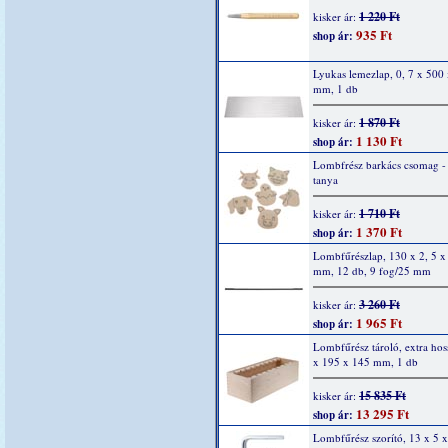
1 220 Ft
kisker ár:
935 Ft
shop ár:
Lyukas lemezlap, 0, 7 x 500
mm, 1 db
1 870 Ft
kisker ár:
1 130 Ft
shop ár:
Lombfrész barkács csomag -
tanya
1 710 Ft
kisker ár:
1 370 Ft
shop ár:
Lombfűrészlap, 130 x 2, 5 x 
mm, 12 db, 9 fog/25 mm
3 260 Ft
kisker ár:
1 965 Ft
shop ár:
Lombfűrész tároló, extra hos
x 195 x 145 mm, 1 db
15 835 Ft
kisker ár:
13 295 Ft
shop ár:
Lombfűrész szorító, 13 x 5 