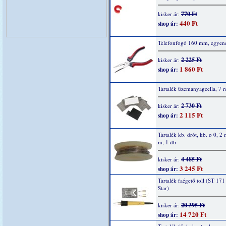
770 Ft
kisker ár:
440 Ft
shop ár:
Telefonfogó 160 mm, egyene
2 225 Ft
kisker ár:
1 860 Ft
shop ár:
Tartalék üzemanyagcella, 7 r
2 730 Ft
kisker ár:
2 115 Ft
shop ár:
Tartalék kb. drót, kb. ø 0, 2
m, 1 db
4 485 Ft
kisker ár:
3 245 Ft
shop ár:
Tartalék faégető toll (ST 17
Star)
20 395 Ft
kisker ár:
14 720 Ft
shop ár: