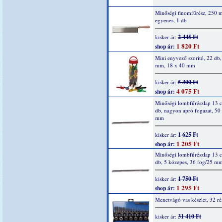
Minőségi finomfűrész, 250
egyenes, 1 db
2 445 Ft
kisker ár:
1 820 Ft
shop ár:
Mini enyvező szorító, 22 db,
mm, 18 x 40 mm
5 300 Ft
kisker ár:
4 075 Ft
shop ár:
Minőségi lombfűrészlap 13 
db, nagyon apró fogazat, 50
mm
1 625 Ft
kisker ár:
1 205 Ft
shop ár:
Minőségi lombfűrészlap 13 
db, 5 közepes, 36 fog/25 m
1 750 Ft
kisker ár:
1 295 Ft
shop ár:
Menetvágó vas készlet, 32 ré
31 410 Ft
kisker ár: