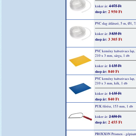
4 075 Ft
kisker ár:
2 950 Ft
shop ár:
PVC slag átlátszó, 5 m, Ø1, 
3 835 Ft
kisker ár:
3 305 Ft
shop ár:
PVC kemény habszivacs lap,
210 x 3 mm, sárga, 1 db
1 135 Ft
kisker ár:
840 Ft
shop ár:
PVC kemény habszivacs lap,
210 x 3 mm, kék, 1 db
1 135 Ft
kisker ár:
840 Ft
shop ár:
PUK fűrész, 153 mm, 1 db
2 850 Ft
kisker ár:
2 455 Ft
shop ár:
PROXXON Prismen - gépisat