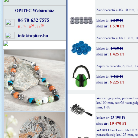
OPITEC Webáruház
Zsinórvezető ø 40/ 10 mm, 
06-70-632 7575
2 240 Ft
kisker ár:
1 570 Ft
00
00
shop ár:
H - P: 10
- 14
info@opitec.hu
Zsinórvezető ø 18/11 mm, 1
1 750 Ft
kisker ár:
1 425 Ft
shop ár:
Zajszűrő fülvédő, S, zöld, 1 
7 415 Ft
kisker ár:
6 225 Ft
shop ár:
Wabeco gépisatu, pofaszéles
kb.100 mm, szorító vastagsá
mm, 1 db
23 195 Ft
kisker ár:
19 470 Ft
shop ár:
WABECO acél satu, kb.10, 5
pofaszélesség kb.125 mm, sz