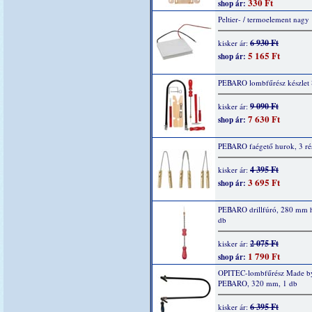
330 Ft
shop ár:
Peltier- / termoelement nagy
6 930 Ft
kisker ár:
5 165 Ft
shop ár:
PEBARO lombfűrész készlet 8
9 090 Ft
kisker ár:
7 630 Ft
shop ár:
PEBARO faégető hurok, 3 ré
4 395 Ft
kisker ár:
3 695 Ft
shop ár:
PEBARO drillfúró, 280 mm h
db
2 075 Ft
kisker ár:
1 790 Ft
shop ár:
OPITEC-lombfűrész Made b
PEBARO, 320 mm, 1 db
6 395 Ft
kisker ár: