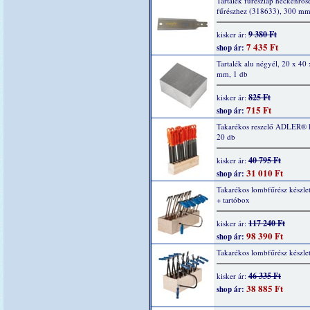
Tartalék fűrészlap heckenros
fűrészhez (318633), 300 mm
9 380 Ft
kisker ár:
7 435 Ft
shop ár:
Tartalék alu négyél, 20 x 40
mm, 1 db
825 Ft
kisker ár:
715 Ft
shop ár:
Takarékos reszelő ADLER® k
20 db
40 795 Ft
kisker ár:
31 010 Ft
shop ár:
Takarékos lombfűrész készle
+ tartóbox
117 240 Ft
kisker ár:
98 390 Ft
shop ár:
Takarékos lombfűrész készle
46 335 Ft
kisker ár:
38 885 Ft
shop ár: