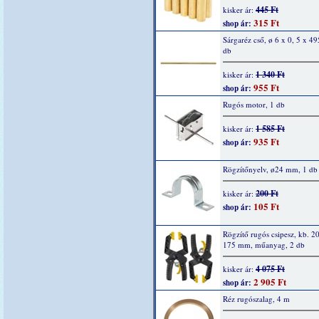
445 Ft
kisker ár:
315 Ft
shop ár:
Sárgaréz cső, ø 6 x 0, 5 x 4
db
1 340 Ft
kisker ár:
955 Ft
shop ár:
Rugós motor, 1 db
1 585 Ft
kisker ár:
935 Ft
shop ár:
Rögzítőnyelv, ø24 mm, 1 db
200 Ft
kisker ár:
105 Ft
shop ár:
Rögzítő rugós csipesz, kb. 2
175 mm, műanyag, 2 db
4 075 Ft
kisker ár:
2 905 Ft
shop ár:
Réz rugószalag, 4 m