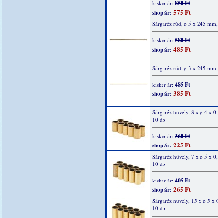
850 Ft
kisker ár:
575 Ft
shop ár:
Sárgaréz rúd, ø 5 x 245 mm,
580 Ft
kisker ár:
485 Ft
shop ár:
Sárgaréz rúd, ø 3 x 245 mm,
485 Ft
kisker ár:
385 Ft
shop ár:
Sárgaréz hüvely, 8 x ø 4 x 0
10 db
360 Ft
kisker ár:
225 Ft
shop ár:
Sárgaréz hüvely, 7 x ø 5 x 0
10 db
405 Ft
kisker ár:
265 Ft
shop ár:
Sárgaréz hüvely, 15 x ø 5 x 
10 db