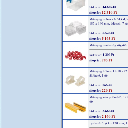
14 625 Ft
kisker ár:
12 310 Ft
shop ár:
Műanyag doboz - 6 fakkal, k
185 x 140 mm, átlátszó, 7 ré
6 525 Ft
kisker ár:
5 165 Ft
shop ár:
Műanyag derékszög rögzítő,
1 300 Ft
kisker ár:
785 Ft
shop ár:
Műanyag bilincs, kb.18 - 2
állítható, 1 db
265 Ft
kisker ár:
220 Ft
shop ár:
Műanyag satu pofavédő, 12
db
3 665 Ft
kisker ár:
2 160 Ft
shop ár:
Lyukszúró, ø 4 x 120 mm, 1