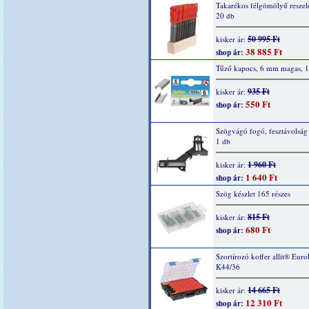
Takarékos félgömölyű reszelő
20 db
50 995 Ft
kisker ár:
38 885 Ft
shop ár:
Tűző kapocs, 6 mm magas, 
935 Ft
kisker ár:
550 Ft
shop ár:
Szögvágó fogó, fesztávolsá
1 db
1 960 Ft
kisker ár:
1 640 Ft
shop ár:
Szög készlet 165 részes
815 Ft
kisker ár:
680 Ft
shop ár:
Szortírozó koffer allit® Euro
K44/36
14 665 Ft
kisker ár:
12 310 Ft
shop ár: