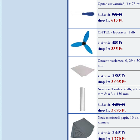
Opitec csavarhúzó, 3 x 75 m
935 Ft
kisker ár:
615 Ft
shop ár:
OPITEC - légcsavar, 1 db
485 Ft
kisker ár:
335 Ft
shop ár:
Ónozott vaslemez, 0, 29 x 5
mm
3 585 Ft
kisker ár:
3 005 Ft
shop ár:
Nemesacél rúdak, 6 db, ø 2 
mm és ø 3 x 150 mm
4 285 Ft
kisker ár:
3 695 Ft
shop ár:
Nedves csiszolópapír, 10 db,
szemcse
2 445 Ft
kisker ár:
1 770 Ft
shop ár: