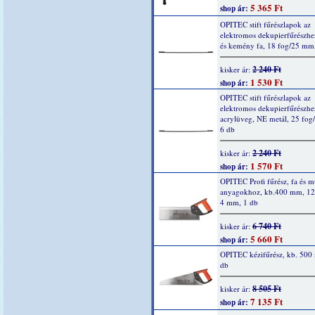
5 365 Ft
shop ár:
OPITEC stift fűrészlapok az
elektromos dekupierfűrészhe
és kemény fa, 18 fog/25 mm
2 240 Ft
kisker ár:
1 530 Ft
shop ár:
OPITEC stift fűrészlapok az
elektromos dekupierfűrészhe
acrylüveg, NE metál, 25 fo
6 db
2 240 Ft
kisker ár:
1 570 Ft
shop ár:
OPITEC Profi fűrész, fa és 
anyagokhoz, kb.400 mm, 12
4 mm, 1 db
6 740 Ft
kisker ár:
5 660 Ft
shop ár:
OPITEC kézifűrész, kb. 500
db
8 505 Ft
kisker ár:
7 135 Ft
shop ár: