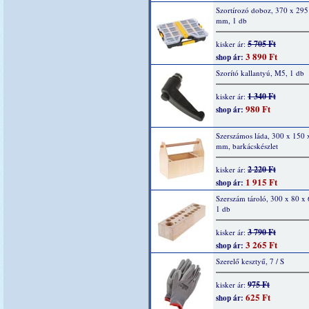
Szortírozó doboz, 370 x 295
mm, 1 db
5 705 Ft
kisker ár:
3 890 Ft
shop ár:
Szorító kallantyú, M5, 1 db
1 340 Ft
kisker ár:
980 Ft
shop ár:
Szerszámos láda, 300 x 150 
mm, barkácskészlet
2 220 Ft
kisker ár:
1 915 Ft
shop ár:
Szerszám tároló, 300 x 80 x
1 db
3 790 Ft
kisker ár:
3 265 Ft
shop ár:
Szerelő kesztyű, 7 / S
975 Ft
kisker ár:
625 Ft
shop ár: