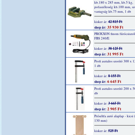
kb.180 x 285 mm, kb.5 kg,
pofaszélesség kb.100 mm, sz
vastagság kb.75 mm, 1 db
42 815 Ft
kisker ár:
35 930 Ft
shop ár:
PROXXON finom fúrócsiszol
FBS 240/E
38 125 Ft
kisker ár:
31 995 Ft
shop ár:
Profi asztalos szorító 300 x
1 db
8 155 Ft
kisker ár:
6 645 Ft
shop ár:
Profi asztalos szorító 200 x 
db
3 665 Ft
kisker ár:
2 905 Ft
shop ár:
Préseltfa autó alaplap - kicsi
130 mm)
525 Ft
kisker ár: