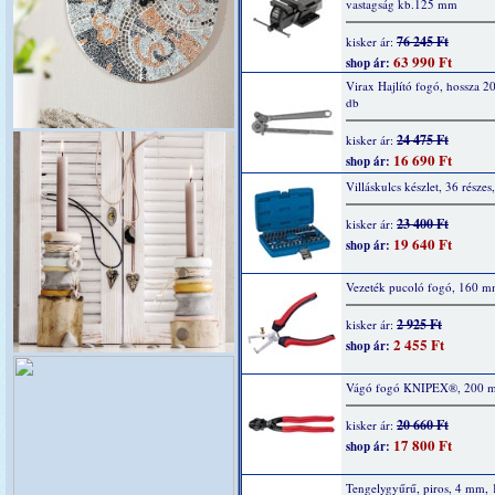
vastagság kb.125 mm
76 245 Ft
kisker ár:
63 990 Ft
shop ár:
Virax Hajlító fogó, hossza 
db
24 475 Ft
kisker ár:
16 690 Ft
shop ár:
Villáskulcs készlet, 36 részes,
23 400 Ft
kisker ár:
19 640 Ft
shop ár:
Vezeték pucoló fogó, 160 m
2 925 Ft
kisker ár:
2 455 Ft
shop ár:
Vágó fogó KNIPEX®, 200 m
20 660 Ft
kisker ár:
17 800 Ft
shop ár:
Tengelygyűrű, piros, 4 mm, 