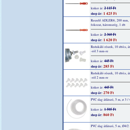
2 115 Ft
kisker ár:
1 425 Ft
shop ár:
Reszelő ADLER®, 200 mm, 
fokozat, háromszög, 1 db
2 360 Ft
kisker ár:
1 620 Ft
shop ár:
Redukáló részek, 10 db/cs, á
-ról 3 mm-re
445 Ft
kisker ár:
285 Ft
shop ár:
Redukáló részek, 10 db/cs, á
-ról 2 mm-re
445 Ft
kisker ár:
270 Ft
shop ár:
PVC slag átlátszó, 5 m, ø 3 /
1 505 Ft
kisker ár:
860 Ft
shop ár:
PVC slag átlátszó, 5 m, Ø4/