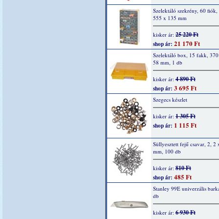
Szelektáló szekrény, 60 fiók,
555 x 135 mm
25 220 Ft
kisker ár:
21 170 Ft
shop ár:
Szelektáló box, 15 fakk, 370
58 mm, 1 db
4 890 Ft
kisker ár:
3 695 Ft
shop ár:
Szegecs készlet
1 305 Ft
kisker ár:
1 115 Ft
shop ár:
Süllyesztett fejű csavar, 2, 2 
mm, 100 db
810 Ft
kisker ár:
485 Ft
shop ár:
Stanley 99E univerzális bark
db
6 930 Ft
kisker ár: