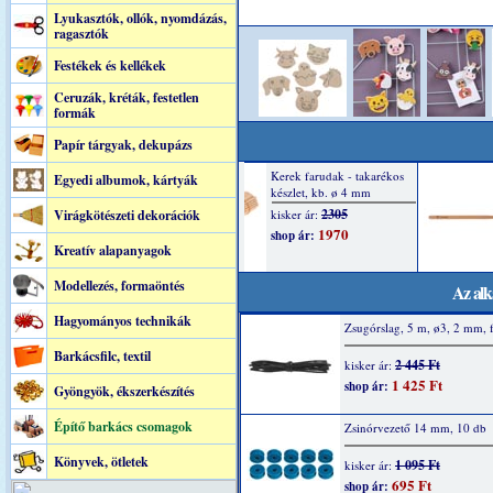
Lyukasztók, ollók, nyomdázás,
ragasztók
Festékek és kellékek
Ceruzák, kréták, festetlen
formák
Papír tárgyak, dekupázs
Egyedi albumok, kártyák
Virágkötészeti dekorációk
Kreatív alapanyagok
Modellezés, formaöntés
Az alk
Hagyományos technikák
Zsugórslag, 5 m, ø3, 2 mm, 
Barkácsfilc, textil
2 445 Ft
kisker ár:
1 425 Ft
shop ár:
Gyöngyök, ékszerkészítés
Építő barkács csomagok
Zsinórvezető 14 mm, 10 db
Könyvek, ötletek
1 095 Ft
kisker ár:
695 Ft
shop ár: