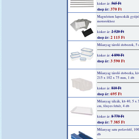
565 Ft
kisker ár:
370 Ft
shop ár:
Magnézium lapocskák gyújtó
motorokhoz
2 520 Ft
kisker ár:
2 115 Ft
shop ár:
Műanyag tároló dobozok, 5 r
4 890 Ft
kisker ár:
3 590 Ft
shop ár:
Műanyag tároló dobozka, kiv
215 x 102 x 75 mm, 1 db
810 Ft
kisker ár:
695 Ft
shop ár:
Műanyag tálcák, kb 40, 5 x 3
cm, fényes fehér, 4 db
8 770 Ft
kisker ár:
7 385 Ft
shop ár:
Műanyag satu pofavédő, 10
db