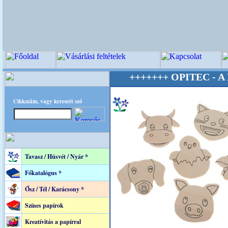
+++++++ OPITEC - A Kreatív 
Cikkszám, vagy keresett szó
Tavasz / Húsvét / Nyár *
Főkatalógus *
Ősz / Tél / Karácsony *
Színes papírok
Kreatívitás a papírral