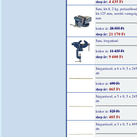
4 435 Ft
shop ár:
Satu, kb.8, 2 kg, pofaszéless
kb.125 mm, szorító vastagsá
mm
28 555 Ft
kisker ár:
21 170 Ft
shop ár:
Satu, forgatható
11 435 Ft
kisker ár:
9 600 Ft
shop ár:
Sárgarézcső, ø 6 x 0, 5 x 2
db
690 Ft
kisker ár:
465 Ft
shop ár:
Sárgarézcső, ø 5 x 0, 5 x 2
db
525 Ft
kisker ár:
405 Ft
shop ár:
Sárgarézcső, ø 3 x 0, 5 x 4
db