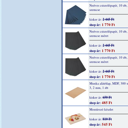
Nedves csiszolópapír, 10 db,
szemcse
2 445 Ft
kisker ár:
1 770 Ft
shop ár:
Nedves csiszolópapír, 10 db,
szemcse méret
2 445 Ft
kisker ár:
1 770 Ft
shop ár:
Nedves csiszolópapír, 10 db,
szemcse méret
2 445 Ft
kisker ár:
1 770 Ft
shop ár:
Munka alátétlap, MDF, 300 
3, 2 mm, 1 db
650 Ft
kisker ár:
485 Ft
shop ár:
Montírozó készlet
810 Ft
kisker ár:
545 Ft
shop ár: