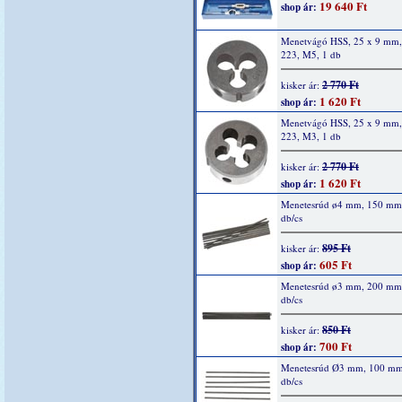
19 640 Ft
shop ár:
Menetvágó HSS, 25 x 9 mm
223, M5, 1 db
2 770 Ft
kisker ár:
1 620 Ft
shop ár:
Menetvágó HSS, 25 x 9 mm
223, M3, 1 db
2 770 Ft
kisker ár:
1 620 Ft
shop ár:
Menetesrúd ø4 mm, 150 mm
db/cs
895 Ft
kisker ár:
605 Ft
shop ár:
Menetesrúd ø3 mm, 200 mm
db/cs
850 Ft
kisker ár:
700 Ft
shop ár:
Menetesrúd Ø3 mm, 100 mm
db/cs