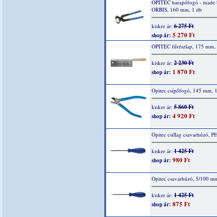
OPITEC harapófogó - made
ORBIS, 160 mm, 1 db
6 275 Ft
kisker ár:
5 270 Ft
shop ár:
OPITEC fűrészlap, 175 mm,
2 230 Ft
kisker ár:
1 870 Ft
shop ár:
Opitec csípőfogó, 145 mm, 
5 860 Ft
kisker ár:
4 920 Ft
shop ár:
Opitec csillag csavarhúzó, P
1 425 Ft
kisker ár:
980 Ft
shop ár:
Opitec csavarhúzó, 5/100 m
1 425 Ft
kisker ár:
875 Ft
shop ár: