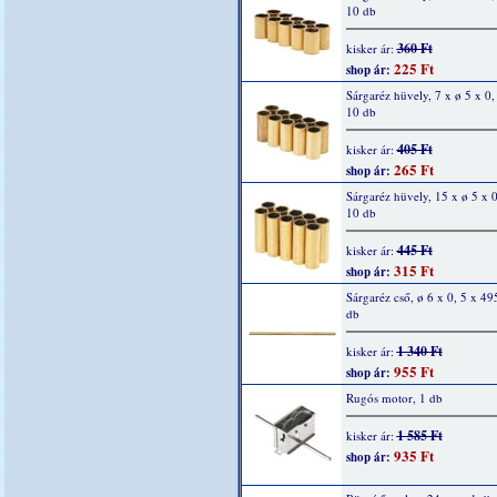
10 db
360 Ft
kisker ár:
225 Ft
shop ár:
Sárgaréz hüvely, 7 x ø 5 x 0
10 db
405 Ft
kisker ár:
265 Ft
shop ár:
Sárgaréz hüvely, 15 x ø 5 x 
10 db
445 Ft
kisker ár:
315 Ft
shop ár:
Sárgaréz cső, ø 6 x 0, 5 x 4
db
1 340 Ft
kisker ár:
955 Ft
shop ár:
Rugós motor, 1 db
1 585 Ft
kisker ár:
935 Ft
shop ár: