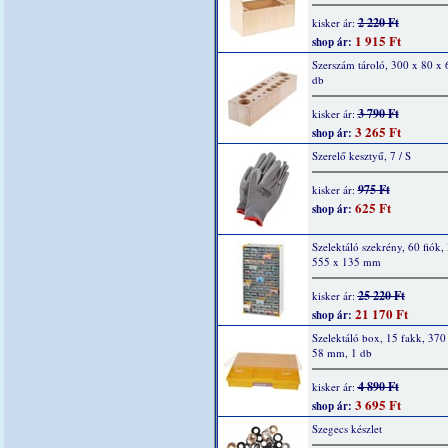
2 220 Ft
kisker ár:
1 915 Ft
shop ár:
Szerszám tároló, 300 x 80 x
db
3 790 Ft
kisker ár:
3 265 Ft
shop ár:
Szerelő kesztyű, 7 / S
975 Ft
kisker ár:
625 Ft
shop ár:
Szelektáló szekrény, 60 fiók,
555 x 135 mm
25 220 Ft
kisker ár:
21 170 Ft
shop ár:
Szelektáló box, 15 fakk, 370
58 mm, 1 db
4 890 Ft
kisker ár:
3 695 Ft
shop ár:
Szegecs készlet