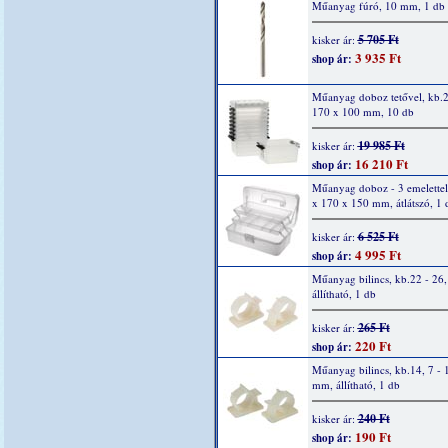
Műanyag fúró, 10 mm, 1 db
5 705 Ft
kisker ár:
3 935 Ft
shop ár:
Műanyag doboz tetővel, kb.
170 x 100 mm, 10 db
19 985 Ft
kisker ár:
16 210 Ft
shop ár:
Műanyag doboz - 3 emelettel
x 170 x 150 mm, átlátszó, 1 
6 525 Ft
kisker ár:
4 995 Ft
shop ár:
Műanyag bilincs, kb.22 - 26
állítható, 1 db
265 Ft
kisker ár:
220 Ft
shop ár:
Műanyag bilincs, kb.14, 7 - 
mm, állítható, 1 db
240 Ft
kisker ár:
190 Ft
shop ár: