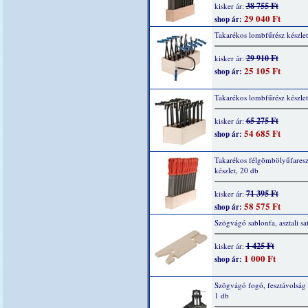
38 755 Ft
kisker ár:
29 040 Ft
shop ár:
Takarékos lombfűrész készlet
29 910 Ft
kisker ár:
25 105 Ft
shop ár:
Takarékos lombfűrész készlet
65 275 Ft
kisker ár:
54 685 Ft
shop ár:
Takarékos félgömbölyűfaresz
készlet, 20 db
71 395 Ft
kisker ár:
58 575 Ft
shop ár:
Szögvágó sablonfa, asztali sa
1 425 Ft
kisker ár:
1 000 Ft
shop ár:
Szögvágó fogó, fesztávolsá
1 db