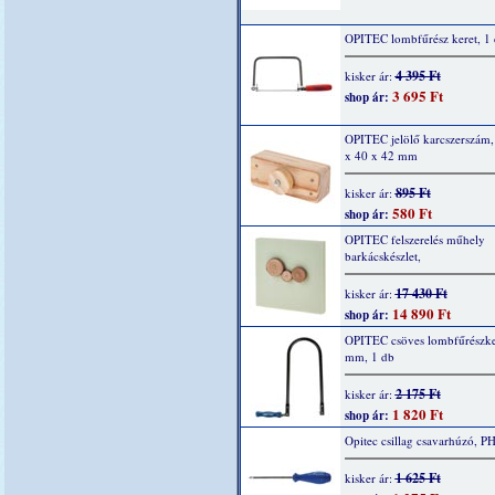
OPITEC lombfűrész keret, 1
4 395 Ft
kisker ár:
3 695 Ft
shop ár:
OPITEC jelölő karcszerszám,
x 40 x 42 mm
895 Ft
kisker ár:
580 Ft
shop ár:
OPITEC felszerelés műhely
barkácskészlet,
17 430 Ft
kisker ár:
14 890 Ft
shop ár:
OPITEC csöves lombfűrészke
mm, 1 db
2 175 Ft
kisker ár:
1 820 Ft
shop ár:
Opitec csillag csavarhúzó, PH
1 625 Ft
kisker ár: