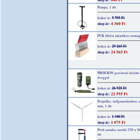
shop ár:
Pumpa, 1 db
5 705 Ft
kisker ár:
4 360 Ft
shop ár:
PUK fűrész takarékos csomag
29 265 Ft
kisker ár:
24 565 Ft
shop ár:
PROXXON gravírozó készlet
üveggel
26 925 Ft
kisker ár:
22 595 Ft
shop ár:
Propeller, szélgenerátorhoz, 
mm, 1 db
1 340 Ft
kisker ár:
1 075 Ft
shop ár:
Profi asztalos szorító 250 x 8
db