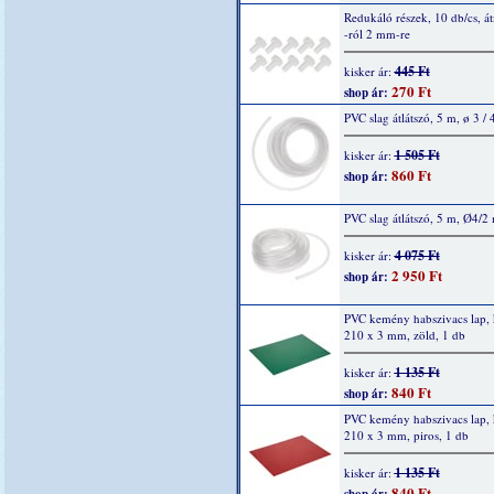
Redukáló részek, 10 db/cs, á
-ról 2 mm-re
445 Ft
kisker ár:
270 Ft
shop ár:
PVC slag átlátszó, 5 m, ø 3 /
1 505 Ft
kisker ár:
860 Ft
shop ár:
PVC slag átlátszó, 5 m, Ø4/
4 075 Ft
kisker ár:
2 950 Ft
shop ár:
PVC kemény habszivacs lap,
210 x 3 mm, zöld, 1 db
1 135 Ft
kisker ár:
840 Ft
shop ár:
PVC kemény habszivacs lap,
210 x 3 mm, piros, 1 db
1 135 Ft
kisker ár:
840 Ft