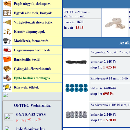
Papír tárgyak, dekupázs
Egyedi albumok, kártyák
Virágkötészeti dekorációk
Kreatív alapanyagok
Modellezés, formaöntés
Az alk
Hagyományos technikák
Zsugórslag, 5 m, ø3, 2 mm, f
Barkácsfilc, textil
2 445 Ft
kisker ár:
1 425 Ft
shop ár:
Gyöngyök, ékszerkészítés
Építő barkács csomagok
Zsinórvezető 14 mm, 10 db
Könyvek, ötletek
1 095 Ft
kisker ár:
695 Ft
shop ár:
OPITEC Webáruház
Zsinórvezető ø 40/ 10 mm, 1
06-70-632 7575
2 240 Ft
kisker ár:
1 570 Ft
00
00
shop ár:
H - P: 10
- 14
info@opitec.hu