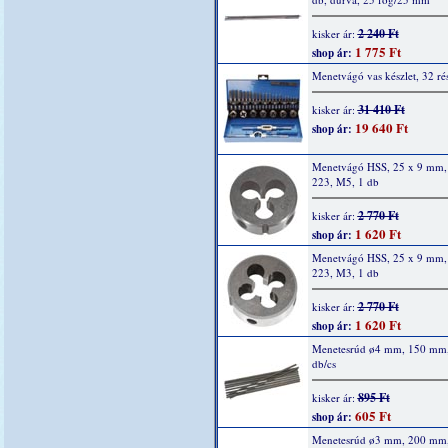
2 240 Ft
kisker ár:
1 775 Ft
shop ár:
Menetvágó vas készlet, 32 ré
31 410 Ft
kisker ár:
19 640 Ft
shop ár:
Menetvágó HSS, 25 x 9 mm,
223, M5, 1 db
2 770 Ft
kisker ár:
1 620 Ft
shop ár:
Menetvágó HSS, 25 x 9 mm,
223, M3, 1 db
2 770 Ft
kisker ár:
1 620 Ft
shop ár:
Menetesrúd ø4 mm, 150 mm
db/cs
895 Ft
kisker ár:
605 Ft
shop ár:
Menetesrúd ø3 mm, 200 mm