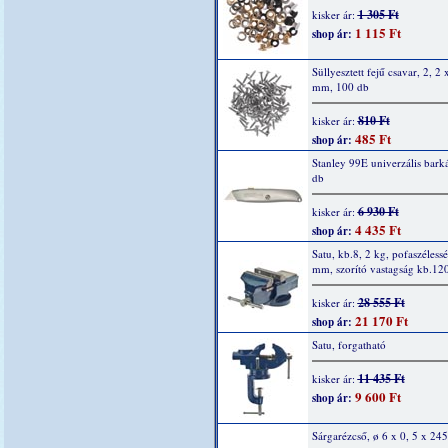
1 305 Ft
kisker ár:
1 115 Ft
shop ár:
Süllyesztett fejű csavar, 2, 2 
mm, 100 db
810 Ft
kisker ár:
485 Ft
shop ár:
Stanley 99E univerzális barká
db
6 930 Ft
kisker ár:
4 435 Ft
shop ár:
Satu, kb.8, 2 kg, pofaszéless
mm, szorító vastagság kb.1
28 555 Ft
kisker ár:
21 170 Ft
shop ár:
Satu, forgatható
11 435 Ft
kisker ár:
9 600 Ft
shop ár:
Sárgarézcső, ø 6 x 0, 5 x 24