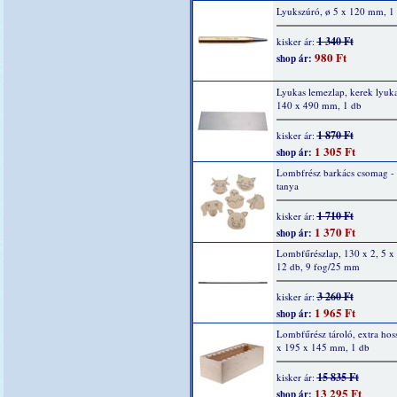
Lyukszúró, ø 5 x 120 mm, 1
1 340 Ft
kisker ár:
980 Ft
shop ár:
Lyukas lemezlap, kerek lyuka
140 x 490 mm, 1 db
1 870 Ft
kisker ár:
1 305 Ft
shop ár:
Lombfrész barkács csomag -
tanya
1 710 Ft
kisker ár:
1 370 Ft
shop ár:
Lombfűrészlap, 130 x 2, 5 x
12 db, 9 fog/25 mm
3 260 Ft
kisker ár:
1 965 Ft
shop ár:
Lombfűrész tároló, extra hos
x 195 x 145 mm, 1 db
15 835 Ft
kisker ár:
13 295 Ft
shop ár: