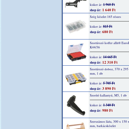
1 960 Ft
kisker ár:
1 640 Ft
shop ár:
Szög készlet 165 részes
815 Ft
kisker ár:
680 Ft
shop ár:
Szortírozó koffer allit® Euro
K44/36
14 665 Ft
kisker ár:
12 310 Ft
shop ár:
Szortírozó doboz, 370 x 295
mm, 1 db
5 705 Ft
kisker ár:
3 890 Ft
shop ár:
Szorító kallantyú, M5, 1 db
1 340 Ft
kisker ár:
980 Ft
shop ár:
Szerszámos láda, 300 x 150 
mm, barkácskészlet