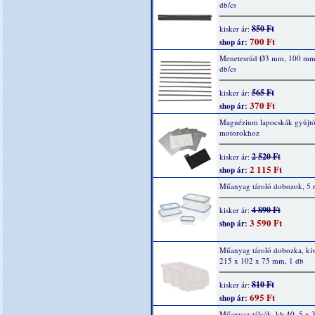
db/cs
850 Ft
kisker ár:
700 Ft
shop ár:
Menetesrúd Ø3 mm, 100 mm
db/cs
565 Ft
kisker ár:
370 Ft
shop ár:
Magnézium lapocskák gyújtó
motorokhoz
2 520 Ft
kisker ár:
2 115 Ft
shop ár:
Műanyag tároló dobozok, 5 r
4 890 Ft
kisker ár:
3 590 Ft
shop ár:
Műanyag tároló dobozka, kiv
215 x 102 x 75 mm, 1 db
810 Ft
kisker ár:
695 Ft
shop ár:
Műanyag tálcák, kb 40, 5 x 3