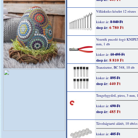
Villáskulcs készlet 12 részes
8 040 Ft
kisker ár:
6 780 Ft
shop ár:
Vezeték pucoló fogó KNIPE
mm, 1 db
10 495 Ft
kisker ár:
8 810 Ft
shop ár:
Tranzisztor, BC 548, 10 db
895 Ft
kisker ár:
440 Ft
shop ár:
Tengelygyűrű, piros, 3 mm, 
690 Ft
kisker ár:
485 Ft
shop ár:
Távolságtartó alátét, 10 db/cs
405 Ft
kisker ár: