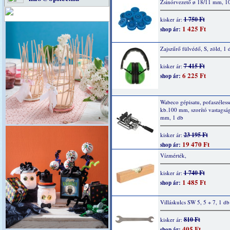
Zsinórvezető ø 18/11 mm, 1
1 750 Ft
kisker ár:
1 425 Ft
shop ár:
Zajszűrő fülvédő, S, zöld, 1 
7 415 Ft
kisker ár:
6 225 Ft
shop ár:
Wabeco gépisatu, pofaszéless
kb.100 mm, szorító vastagsá
mm, 1 db
23 195 Ft
kisker ár:
19 470 Ft
shop ár:
Vízmérték,
1 740 Ft
kisker ár:
1 485 Ft
shop ár:
Villáskulcs SW 5, 5 + 7, 1 db
810 Ft
kisker ár:
405 Ft
shop ár: