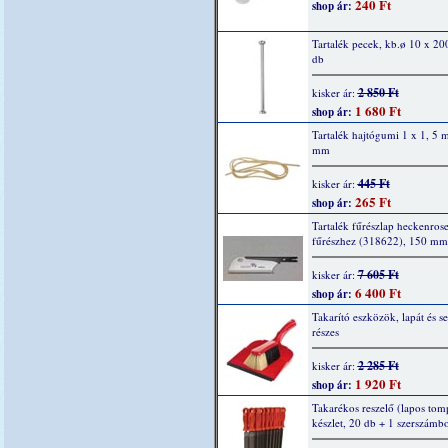
240 Ft
shop ár:
Tartalék pecek, kb.ø 10 x 2
db
2 850 Ft
kisker ár:
1 680 Ft
shop ár:
Tartalék hajtógumi 1 x 1, 5
mm
445 Ft
kisker ár:
265 Ft
shop ár:
Tartalék fűrészlap heckenros
fűrészhez (318622), 150 mm
7 605 Ft
kisker ár:
6 400 Ft
shop ár:
Takarító eszközök, lapát és s
részes
2 285 Ft
kisker ár:
1 920 Ft
shop ár:
Takarékos reszelő (lapos tom
készlet, 20 db + 1 szerszámb