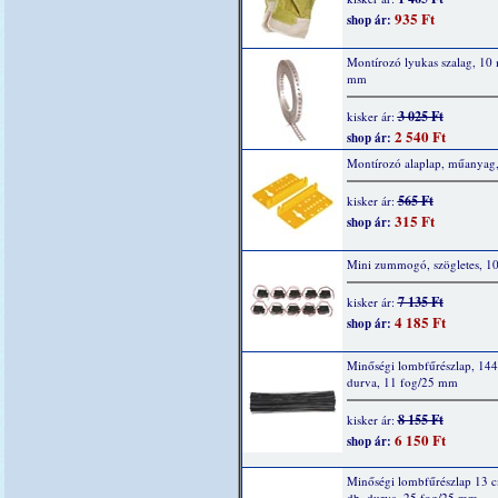
935 Ft
shop ár:
Montírozó lyukas szalag, 10
mm
3 025 Ft
kisker ár:
2 540 Ft
shop ár:
Montírozó alaplap, műanyag,
565 Ft
kisker ár:
315 Ft
shop ár:
Mini zummogó, szögletes, 1
7 135 Ft
kisker ár:
4 185 Ft
shop ár:
Minőségi lombfűrészlap, 144
durva, 11 fog/25 mm
8 155 Ft
kisker ár:
6 150 Ft
shop ár:
Minőségi lombfűrészlap 13 
db, durva, 25 fog/25 mm