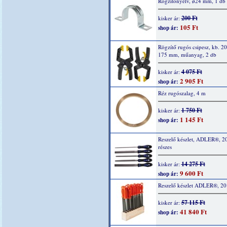
Rögzítőnyelv, ø24 mm, 1 db
200 Ft
kisker ár:
105 Ft
shop ár:
Rögzítő rugós csipesz, kb. 20
175 mm, műanyag, 2 db
4 075 Ft
kisker ár:
2 905 Ft
shop ár:
Réz rugószalag, 4 m
1 750 Ft
kisker ár:
1 145 Ft
shop ár:
Reszelő készlet, ADLER®, 2
részes
14 275 Ft
kisker ár:
9 600 Ft
shop ár:
Reszelő készlet ADLER®, 20
57 115 Ft
kisker ár:
41 840 Ft
shop ár: