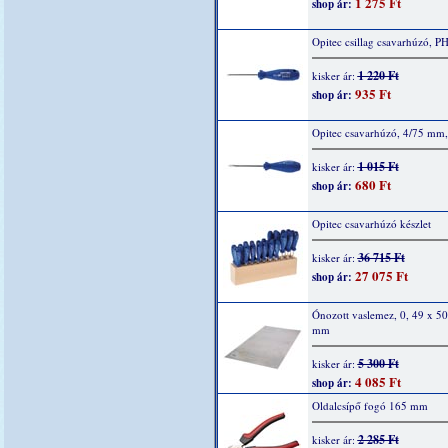
1 275 Ft
shop ár:
Opitec csillag csavarhúzó, PH
1 220 Ft
kisker ár:
935 Ft
shop ár:
Opitec csavarhúzó, 4/75 mm,
1 015 Ft
kisker ár:
680 Ft
shop ár:
Opitec csavarhúzó készlet
36 715 Ft
kisker ár:
27 075 Ft
shop ár:
Ónozott vaslemez, 0, 49 x 5
mm
5 300 Ft
kisker ár:
4 085 Ft
shop ár:
Oldalcsípő fogó 165 mm
2 285 Ft
kisker ár: