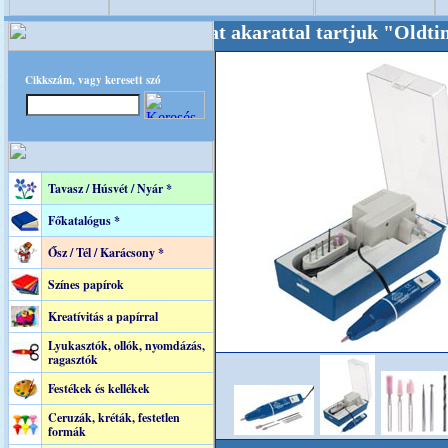
+++++ Oldalunkat akarattal tartjuk "Oldtimer/
Cikkszám, vagy keresett szó
Tavasz / Húsvét / Nyár *
Főkatalógus *
Ősz / Tél / Karácsony *
Színes papírok
Kreatívitás a papírral
Lyukasztók, ollók, nyomdázás,
ragasztók
Festékek és kellékek
Ceruzák, kréták, festetlen
formák