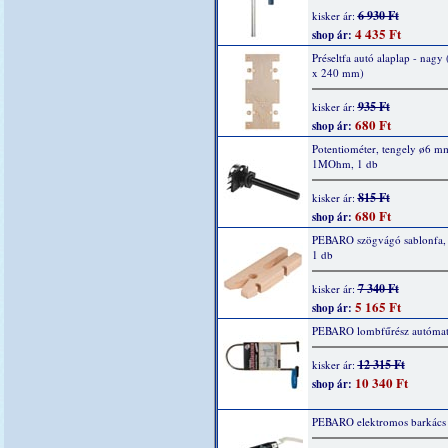
6 930 Ft
kisker ár:
4 435 Ft
shop ár:
Préseltfa autó alaplap - nagy
x 240 mm)
935 Ft
kisker ár:
680 Ft
shop ár:
Potentiométer, tengely ø6 m
1MOhm, 1 db
815 Ft
kisker ár:
680 Ft
shop ár:
PEBARO szögvágó sablonfa,
1 db
7 340 Ft
kisker ár:
5 165 Ft
shop ár:
PEBARO lombfűrész autómat
12 315 Ft
kisker ár:
10 340 Ft
shop ár:
PEBARO elektromos barkács d