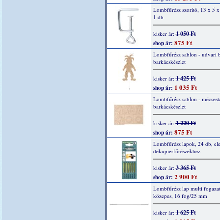
Lombfűrész szorító, 13 x 5 
1 db
1 050 Ft
kisker ár:
875 Ft
shop ár:
Lombfűrész sablon - udvari 
barkácskészlet
1 425 Ft
kisker ár:
1 035 Ft
shop ár:
Lombfűrész sablon - mécsesta
barkácskészlet
1 220 Ft
kisker ár:
875 Ft
shop ár:
Lombfűrész lapok, 24 db, el
dekupierfűrészekhez
3 365 Ft
kisker ár:
2 900 Ft
shop ár:
Lombfűrész lap multi fogazat
közepes, 16 fog/25 mm
1 625 Ft
kisker ár: