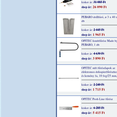
31 085 Ft
kisker ár:
26 090 Ft
shop ár:
PEBARO drillfúró, ø 3 x 40
db
2 445 Ft
kisker ár:
1 965 Ft
shop ár:
OPITEC-lombfűrész Made b
PEBARO, 1 db
4 630 Ft
kisker ár:
3 890 Ft
shop ár:
OPITEC stift fűrészlapok az
elektromos dekupierfűrészhe
és kemény fa, 10 fog/25 mm,
2 240 Ft
kisker ár:
1 715 Ft
shop ár:
OPITEC Profi-Line fűrész
6 285 Ft
kisker ár:
5 415 Ft
shop ár: