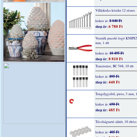
Villáskulcs készlet 12 részes
8 040 Ft
kisker ár:
6 780 Ft
shop ár:
Vezeték pucoló fogó KNIPE
mm, 1 db
10 495 Ft
kisker ár:
8 810 Ft
shop ár:
Tranzisztor, BC 548, 10 db
895 Ft
kisker ár:
440 Ft
shop ár:
Tengelygyűrű, piros, 3 mm, 
690 Ft
kisker ár:
485 Ft
shop ár:
Távolságtartó alátét, 10 db/cs
405 Ft
kisker ár: