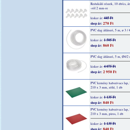
Redukáló részek, 10 db/cs, á
-ról 2 mm-re
445 Ft
kisker ár:
270 Ft
shop ár:
PVC slag átlátszó, 5 m, ø 3 /
1 505 Ft
kisker ár:
860 Ft
shop ár:
PVC slag átlátszó, 5 m, Ø4/
4 075 Ft
kisker ár:
2 950 Ft
shop ár:
PVC kemény habszivacs lap,
210 x 3 mm, zöld, 1 db
1 135 Ft
kisker ár:
840 Ft
shop ár:
PVC kemény habszivacs lap,
210 x 3 mm, piros, 1 db
1 135 Ft
kisker ár:
840 Ft
shop ár: