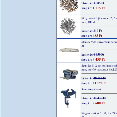
1 305 Ft
kisker ár:
1 115 Ft
shop ár:
Süllyesztett fejű csavar, 2, 2 
mm, 100 db
810 Ft
kisker ár:
485 Ft
shop ár:
Stanley 99E univerzális barká
db
6 930 Ft
kisker ár:
4 435 Ft
shop ár:
Satu, kb.8, 2 kg, pofaszéless
mm, szorító vastagság kb.1
28 555 Ft
kisker ár:
21 170 Ft
shop ár:
Satu, forgatható
11 435 Ft
kisker ár:
9 600 Ft
shop ár:
Sárgarézcső, ø 6 x 0, 5 x 24
db