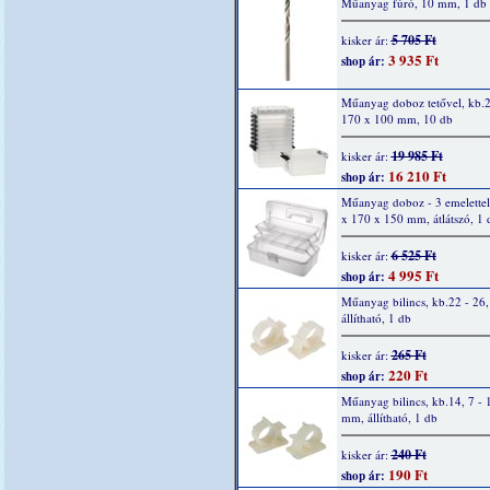
Műanyag fúró, 10 mm, 1 db
5 705 Ft
kisker ár:
3 935 Ft
shop ár:
Műanyag doboz tetővel, kb.
170 x 100 mm, 10 db
19 985 Ft
kisker ár:
16 210 Ft
shop ár:
Műanyag doboz - 3 emelettel
x 170 x 150 mm, átlátszó, 1 
6 525 Ft
kisker ár:
4 995 Ft
shop ár:
Műanyag bilincs, kb.22 - 26
állítható, 1 db
265 Ft
kisker ár:
220 Ft
shop ár:
Műanyag bilincs, kb.14, 7 - 
mm, állítható, 1 db
240 Ft
kisker ár:
190 Ft
shop ár: