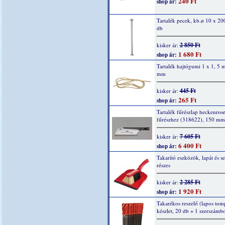
240 Ft
shop ár:
Tartalék pecek, kb.ø 10 x 2
db
2 850 Ft
kisker ár:
1 680 Ft
shop ár:
Tartalék hajtógumi 1 x 1, 5
mm
445 Ft
kisker ár:
265 Ft
shop ár:
Tartalék fűrészlap heckenros
fűrészhez (318622), 150 mm
7 605 Ft
kisker ár:
6 400 Ft
shop ár:
Takarító eszközök, lapát és s
részes
2 285 Ft
kisker ár:
1 920 Ft
shop ár:
Takarékos reszelő (lapos tom
készlet, 20 db + 1 szerszámb