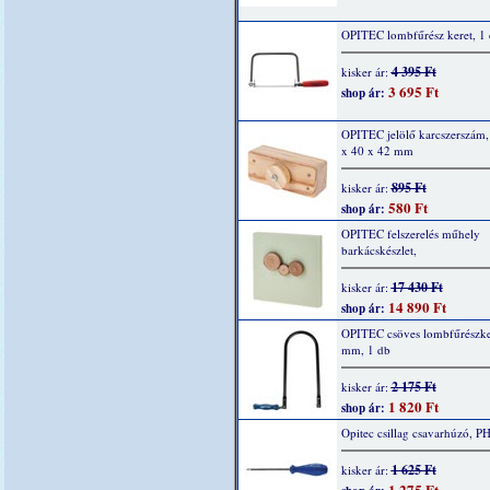
OPITEC lombfűrész keret, 1
4 395 Ft
kisker ár:
3 695 Ft
shop ár:
OPITEC jelölő karcszerszám,
x 40 x 42 mm
895 Ft
kisker ár:
580 Ft
shop ár:
OPITEC felszerelés műhely
barkácskészlet,
17 430 Ft
kisker ár:
14 890 Ft
shop ár:
OPITEC csöves lombfűrészke
mm, 1 db
2 175 Ft
kisker ár:
1 820 Ft
shop ár:
Opitec csillag csavarhúzó, PH
1 625 Ft
kisker ár:
1 275 Ft