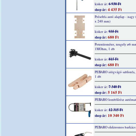
6 930 Ft
kisker ár:
4 435 Ft
shop ár:
Préseltfa autó alaplap - nagy
x 240 mm)
935 Ft
kisker ár:
680 Ft
shop ár:
Potentiométer, tengely ø6 m
1MOhm, 1 db
815 Ft
kisker ár:
680 Ft
shop ár:
PEBARO szögvágó sablonfa,
1 db
7 340 Ft
kisker ár:
5 165 Ft
shop ár:
PEBARO lombfűrész autómat
12 315 Ft
kisker ár:
10 340 Ft
shop ár:
PEBARO elektromos barkács d