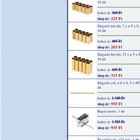
10 db
360 Ft
kisker ár:
225 Ft
shop ár:
Sárgaréz hüvely, 7 x ø 5 x 0
10 db
405 Ft
kisker ár:
265 Ft
shop ár:
Sárgaréz hüvely, 15 x ø 5 x 
10 db
445 Ft
kisker ár:
315 Ft
shop ár:
Sárgaréz cső, ø 6 x 0, 5 x 4
db
1 340 Ft
kisker ár:
955 Ft
shop ár:
Rugós motor, 1 db
1 585 Ft
kisker ár:
935 Ft
shop ár:
Rögzítőnyelv, ø24 mm, 1 db