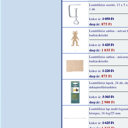
Lombfűrész szorító, 13 x 5 
1 db
1 050 Ft
kisker ár:
875 Ft
shop ár:
Lombfűrész sablon - udvari 
barkácskészlet
1 425 Ft
kisker ár:
1 035 Ft
shop ár:
Lombfűrész sablon - mécsesta
barkácskészlet
1 220 Ft
kisker ár:
875 Ft
shop ár:
Lombfűrész lapok, 24 db, el
dekupierfűrészekhez
3 365 Ft
kisker ár:
2 900 Ft
shop ár:
Lombfűrész lap multi fogazat
közepes, 16 fog/25 mm
1 625 Ft
kisker ár:
1 315 Ft