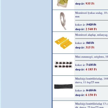
935 Ft
shop ár:
Montírozó lyukas szalag, 10
mm
3 025 Ft
kisker ár:
2 540 Ft
shop ár:
Montírozó alaplap, műanyag,
565 Ft
kisker ár:
315 Ft
shop ár:
Mini zummogó, szögletes, 1
7 135 Ft
kisker ár:
4 185 Ft
shop ár:
Minőségi lombfűrészlap, 144
durva, 11 fog/25 mm
8 155 Ft
kisker ár:
6 150 Ft
shop ár:
Minőségi lombfűrészlap 13 
db, durva, 25 fog/25 mm