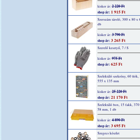
2 220 Ft
kisker ár:
1 915 Ft
shop ár:
Szerszám tároló, 300 x 80 x
db
3 790 Ft
kisker ár:
3 265 Ft
shop ár:
Szerelő kesztyű, 7 / S
975 Ft
kisker ár:
625 Ft
shop ár:
Szelektáló szekrény, 60 fiók,
555 x 135 mm
25 220 Ft
kisker ár:
21 170 Ft
shop ár:
Szelektáló box, 15 fakk, 370
58 mm, 1 db
4 890 Ft
kisker ár:
3 695 Ft
shop ár:
Szegecs készlet