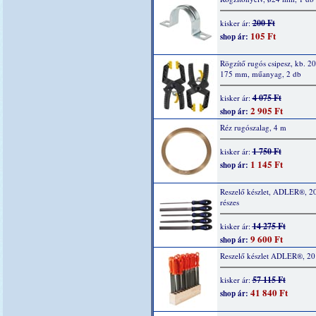
200 Ft
kisker ár:
105 Ft
shop ár:
Rögzítő rugós csipesz, kb. 20
175 mm, műanyag, 2 db
4 075 Ft
kisker ár:
2 905 Ft
shop ár:
Réz rugószalag, 4 m
1 750 Ft
kisker ár:
1 145 Ft
shop ár:
Reszelő készlet, ADLER®, 2
részes
14 275 Ft
kisker ár:
9 600 Ft
shop ár:
Reszelő készlet ADLER®, 20
57 115 Ft
kisker ár:
41 840 Ft
shop ár: