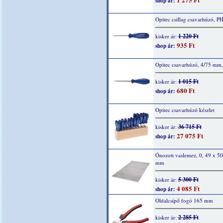
shop ár:
Opitec csillag csavarhúzó, PH
1 220 Ft
kisker ár:
935 Ft
shop ár:
Opitec csavarhúzó, 4/75 mm,
1 015 Ft
kisker ár:
680 Ft
shop ár:
Opitec csavarhúzó készlet
36 715 Ft
kisker ár:
27 075 Ft
shop ár:
Ónozott vaslemez, 0, 49 x 5
mm
5 300 Ft
kisker ár:
4 085 Ft
shop ár:
Oldalcsípő fogó 165 mm
2 285 Ft
kisker ár: