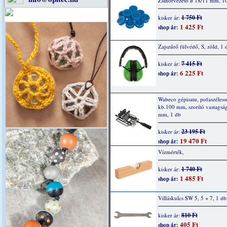
Zsinórvezető ø 18/11 mm, 1
1 750 Ft
kisker ár:
1 425 Ft
shop ár:
Zajszűrő fülvédő, S, zöld, 1 
7 415 Ft
kisker ár:
6 225 Ft
shop ár:
Wabeco gépisatu, pofaszéless
kb.100 mm, szorító vastagsá
mm, 1 db
23 195 Ft
kisker ár:
19 470 Ft
shop ár:
Vízmérték,
1 740 Ft
kisker ár:
1 485 Ft
shop ár:
Villáskulcs SW 5, 5 + 7, 1 db
810 Ft
kisker ár:
405 Ft
shop ár: