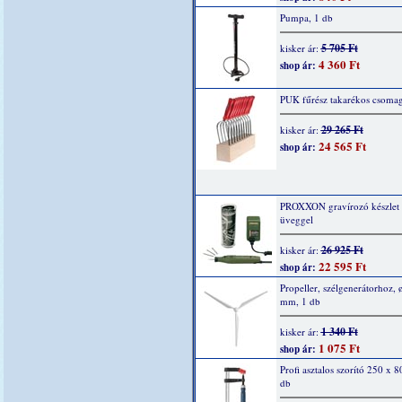
Pumpa, 1 db
5 705 Ft
kisker ár:
4 360 Ft
shop ár:
PUK fűrész takarékos csomag
29 265 Ft
kisker ár:
24 565 Ft
shop ár:
PROXXON gravírozó készlet
üveggel
26 925 Ft
kisker ár:
22 595 Ft
shop ár:
Propeller, szélgenerátorhoz, 
mm, 1 db
1 340 Ft
kisker ár:
1 075 Ft
shop ár:
Profi asztalos szorító 250 x 8
db