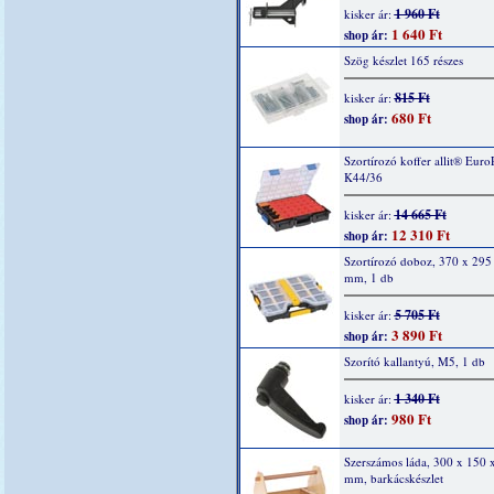
1 960 Ft
kisker ár:
1 640 Ft
shop ár:
Szög készlet 165 részes
815 Ft
kisker ár:
680 Ft
shop ár:
Szortírozó koffer allit® Euro
K44/36
14 665 Ft
kisker ár:
12 310 Ft
shop ár:
Szortírozó doboz, 370 x 295
mm, 1 db
5 705 Ft
kisker ár:
3 890 Ft
shop ár:
Szorító kallantyú, M5, 1 db
1 340 Ft
kisker ár:
980 Ft
shop ár:
Szerszámos láda, 300 x 150 
mm, barkácskészlet