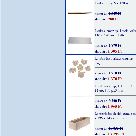
Lyukszúró, ø 5 x 120 mm, 1
1 340 Ft
kisker ár:
980 Ft
shop ár:
Lyukas lemezlap, kerek lyuka
140 x 490 mm, 1 db
1 870 Ft
kisker ár:
1 305 Ft
shop ár:
Lombfrész barkács csomag -
tanya
1 710 Ft
kisker ár:
1 370 Ft
shop ár:
Lombfűrészlap, 130 x 2, 5 x
12 db, 9 fog/25 mm
3 260 Ft
kisker ár:
1 965 Ft
shop ár:
Lombfűrész tároló, extra hos
x 195 x 145 mm, 1 db
15 835 Ft
kisker ár:
13 295 Ft
shop ár: