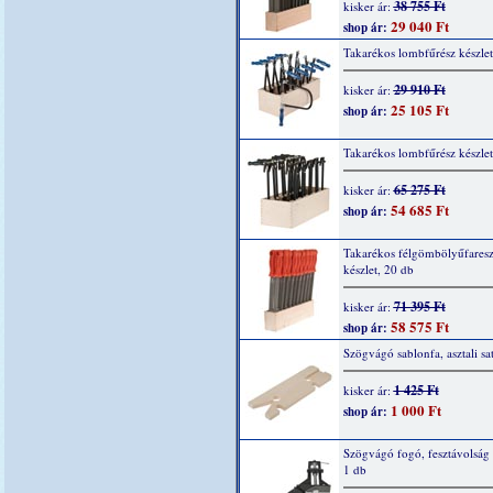
38 755 Ft
kisker ár:
29 040 Ft
shop ár:
Takarékos lombfűrész készlet
29 910 Ft
kisker ár:
25 105 Ft
shop ár:
Takarékos lombfűrész készlet
65 275 Ft
kisker ár:
54 685 Ft
shop ár:
Takarékos félgömbölyűfaresz
készlet, 20 db
71 395 Ft
kisker ár:
58 575 Ft
shop ár:
Szögvágó sablonfa, asztali sa
1 425 Ft
kisker ár:
1 000 Ft
shop ár:
Szögvágó fogó, fesztávolsá
1 db