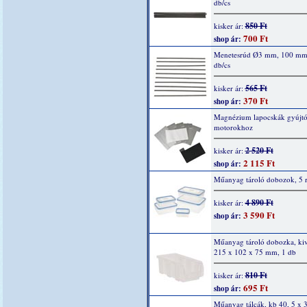
db/cs
850 Ft
kisker ár:
700 Ft
shop ár:
Menetesrúd Ø3 mm, 100 mm
db/cs
565 Ft
kisker ár:
370 Ft
shop ár:
Magnézium lapocskák gyújtó
motorokhoz
2 520 Ft
kisker ár:
2 115 Ft
shop ár:
Műanyag tároló dobozok, 5 r
4 890 Ft
kisker ár:
3 590 Ft
shop ár:
Műanyag tároló dobozka, kiv
215 x 102 x 75 mm, 1 db
810 Ft
kisker ár:
695 Ft
shop ár:
Műanyag tálcák, kb 40, 5 x 3