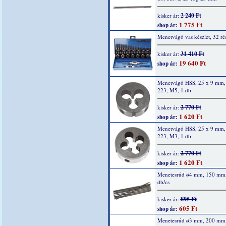
2 240 Ft
kisker ár:
1 775 Ft
shop ár:
Menetvágó vas készlet, 32 ré
31 410 Ft
kisker ár:
19 640 Ft
shop ár:
Menetvágó HSS, 25 x 9 mm,
223, M5, 1 db
2 770 Ft
kisker ár:
1 620 Ft
shop ár:
Menetvágó HSS, 25 x 9 mm,
223, M3, 1 db
2 770 Ft
kisker ár:
1 620 Ft
shop ár:
Menetesrúd ø4 mm, 150 mm
db/cs
895 Ft
kisker ár:
605 Ft
shop ár:
Menetesrúd ø3 mm, 200 mm