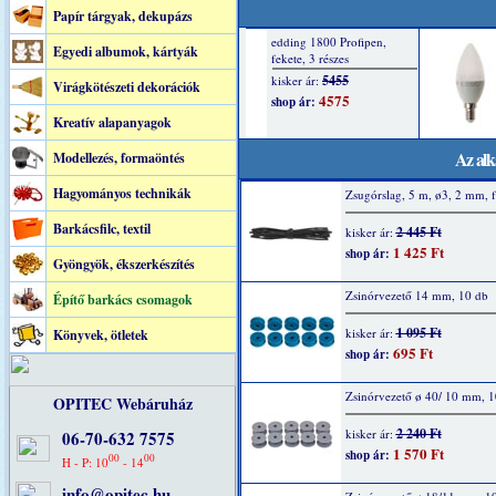
Papír tárgyak, dekupázs
Egyedi albumok, kártyák
Virágkötészeti dekorációk
Kreatív alapanyagok
Az alk
Modellezés, formaöntés
Hagyományos technikák
Zsugórslag, 5 m, ø3, 2 mm, f
Barkácsfilc, textil
2 445 Ft
kisker ár:
1 425 Ft
shop ár:
Gyöngyök, ékszerkészítés
Zsinórvezető 14 mm, 10 db
Építő barkács csomagok
1 095 Ft
kisker ár:
Könyvek, ötletek
695 Ft
shop ár:
Zsinórvezető ø 40/ 10 mm, 1
OPITEC Webáruház
2 240 Ft
kisker ár:
06-70-632 7575
1 570 Ft
shop ár:
00
00
H - P: 10
- 14
info@opitec.hu