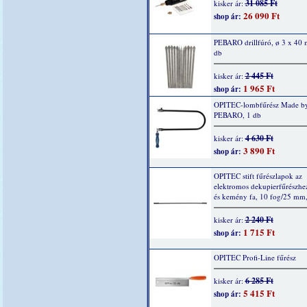
31 085 Ft
kisker ár:
26 090 Ft
shop ár:
PEBARO drillfúró, ø 3 x 40
db
2 445 Ft
kisker ár:
1 965 Ft
shop ár:
OPITEC-lombfűrész Made b
PEBARO, 1 db
4 630 Ft
kisker ár:
3 890 Ft
shop ár:
OPITEC stift fűrészlapok az
elektromos dekupierfűrészhe
és kemény fa, 10 fog/25 mm,
2 240 Ft
kisker ár:
1 715 Ft
shop ár:
OPITEC Profi-Line fűrész
6 285 Ft
kisker ár:
5 415 Ft
shop ár: