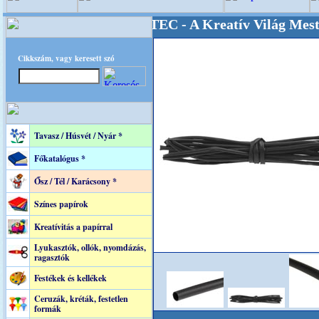
+++++++ OPITEC - A Kreatív Világ Mestere! 
Cikkszám, vagy keresett szó
Tavasz / Húsvét / Nyár *
Főkatalógus *
Ősz / Tél / Karácsony *
Színes papírok
Kreatívitás a papírral
Lyukasztók, ollók, nyomdázás,
ragasztók
Festékek és kellékek
Ceruzák, kréták, festetlen
formák