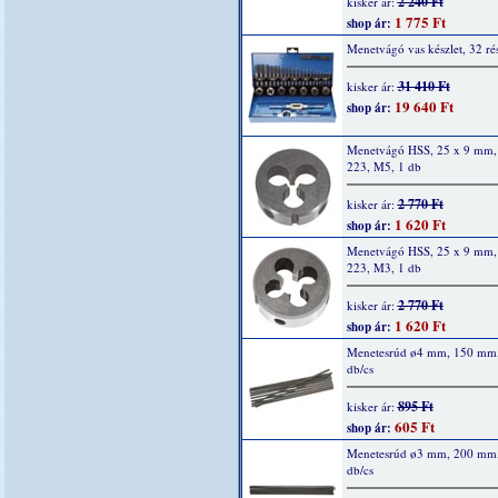
2 240 Ft
kisker ár:
1 775 Ft
shop ár:
Menetvágó vas készlet, 32 ré
31 410 Ft
kisker ár:
19 640 Ft
shop ár:
Menetvágó HSS, 25 x 9 mm,
223, M5, 1 db
2 770 Ft
kisker ár:
1 620 Ft
shop ár:
Menetvágó HSS, 25 x 9 mm,
223, M3, 1 db
2 770 Ft
kisker ár:
1 620 Ft
shop ár:
Menetesrúd ø4 mm, 150 mm
db/cs
895 Ft
kisker ár:
605 Ft
shop ár:
Menetesrúd ø3 mm, 200 mm
db/cs