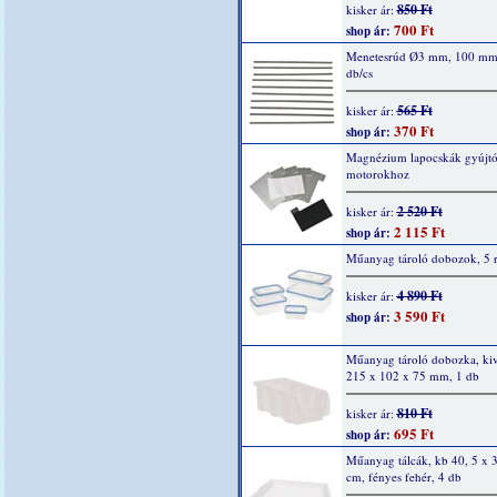
850 Ft
kisker ár:
700 Ft
shop ár:
Menetesrúd Ø3 mm, 100 mm
db/cs
565 Ft
kisker ár:
370 Ft
shop ár:
Magnézium lapocskák gyújtó
motorokhoz
2 520 Ft
kisker ár:
2 115 Ft
shop ár:
Műanyag tároló dobozok, 5 r
4 890 Ft
kisker ár:
3 590 Ft
shop ár:
Műanyag tároló dobozka, kiv
215 x 102 x 75 mm, 1 db
810 Ft
kisker ár:
695 Ft
shop ár:
Műanyag tálcák, kb 40, 5 x 3
cm, fényes fehér, 4 db