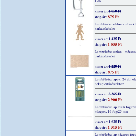
1 db
1 050 Ft
kisker ár:
875 Ft
shop ár:
Lombfűrész sablon - udvari 
barkácskészlet
1 425 Ft
kisker ár:
1 035 Ft
shop ár:
Lombfűrész sablon - mécsesta
barkácskészlet
1 220 Ft
kisker ár:
875 Ft
shop ár:
Lombfűrész lapok, 24 db, el
dekupierfűrészekhez
3 365 Ft
kisker ár:
2 900 Ft
shop ár:
Lombfűrész lap multi fogazat
közepes, 16 fog/25 mm
1 625 Ft
kisker ár:
1 315 Ft
shop ár:
Lombfűrész lap hézagos foga