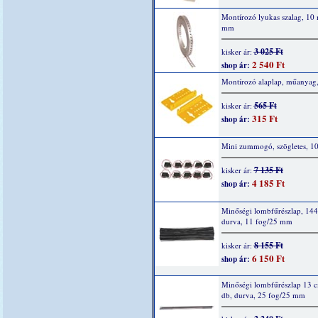
Montírozó lyukas szalag, 10
mm
3 025 Ft
kisker ár:
2 540 Ft
shop ár:
Montírozó alaplap, műanyag,
565 Ft
kisker ár:
315 Ft
shop ár:
Mini zummogó, szögletes, 1
7 135 Ft
kisker ár:
4 185 Ft
shop ár:
Minőségi lombfűrészlap, 144
durva, 11 fog/25 mm
8 155 Ft
kisker ár:
6 150 Ft
shop ár:
Minőségi lombfűrészlap 13 
db, durva, 25 fog/25 mm