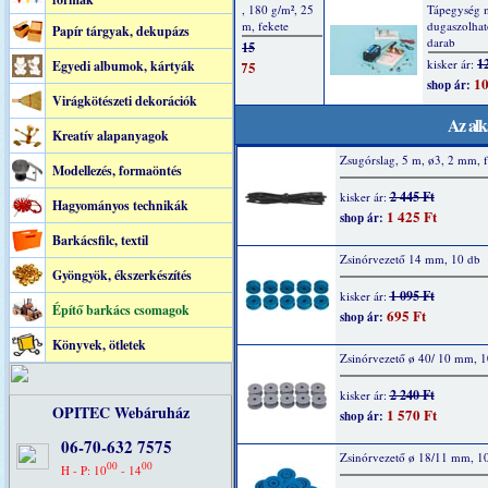
Papír tárgyak, dekupázs
Egyedi albumok, kártyák
Virágkötészeti dekorációk
Az alk
Kreatív alapanyagok
Zsugórslag, 5 m, ø3, 2 mm, f
Modellezés, formaöntés
2 445 Ft
kisker ár:
Hagyományos technikák
1 425 Ft
shop ár:
Barkácsfilc, textil
Zsinórvezető 14 mm, 10 db
Gyöngyök, ékszerkészítés
1 095 Ft
kisker ár:
Építő barkács csomagok
695 Ft
shop ár:
Könyvek, ötletek
Zsinórvezető ø 40/ 10 mm, 1
2 240 Ft
kisker ár:
OPITEC Webáruház
1 570 Ft
shop ár:
06-70-632 7575
Zsinórvezető ø 18/11 mm, 1
00
00
H - P: 10
- 14