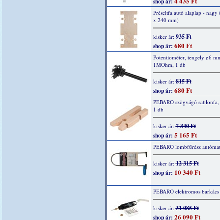
4 435 Ft
shop ár:
Préseltfa autó alaplap - nagy
x 240 mm)
935 Ft
kisker ár:
680 Ft
shop ár:
Potentiométer, tengely ø6 m
1MOhm, 1 db
815 Ft
kisker ár:
680 Ft
shop ár:
PEBARO szögvágó sablonfa,
1 db
7 340 Ft
kisker ár:
5 165 Ft
shop ár:
PEBARO lombfűrész autómat
12 315 Ft
kisker ár:
10 340 Ft
shop ár:
PEBARO elektromos barkács d
31 085 Ft
kisker ár:
26 090 Ft
shop ár: