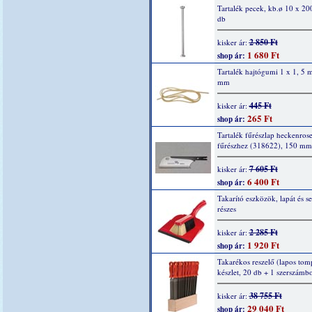
Tartalék pecek, kb.ø 10 x 2
db
2 850 Ft
kisker ár:
1 680 Ft
shop ár:
Tartalék hajtógumi 1 x 1, 5
mm
445 Ft
kisker ár:
265 Ft
shop ár:
Tartalék fűrészlap heckenros
fűrészhez (318622), 150 mm
7 605 Ft
kisker ár:
6 400 Ft
shop ár:
Takarító eszközök, lapát és s
részes
2 285 Ft
kisker ár:
1 920 Ft
shop ár:
Takarékos reszelő (lapos tom
készlet, 20 db + 1 szerszámb
38 755 Ft
kisker ár:
29 040 Ft
shop ár: