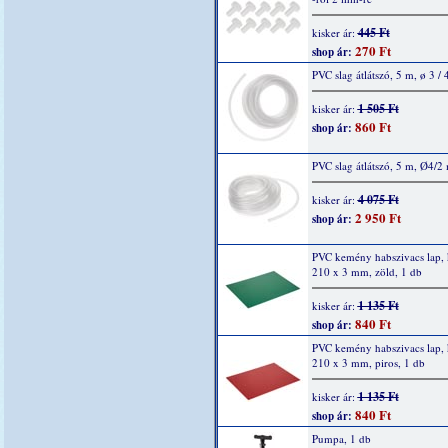
445 Ft
kisker ár:
270 Ft
shop ár:
PVC slag átlátszó, 5 m, ø 3 /
1 505 Ft
kisker ár:
860 Ft
shop ár:
PVC slag átlátszó, 5 m, Ø4/
4 075 Ft
kisker ár:
2 950 Ft
shop ár:
PVC kemény habszivacs lap,
210 x 3 mm, zöld, 1 db
1 135 Ft
kisker ár:
840 Ft
shop ár:
PVC kemény habszivacs lap,
210 x 3 mm, piros, 1 db
1 135 Ft
kisker ár:
840 Ft
shop ár:
Pumpa, 1 db