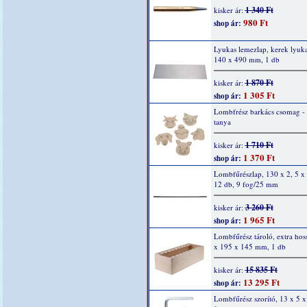
1 340 Ft
kisker ár:
980 Ft
shop ár:
Lyukas lemezlap, kerek lyuka
140 x 490 mm, 1 db
1 870 Ft
kisker ár:
1 305 Ft
shop ár:
Lombfrész barkács csomag -
tanya
1 710 Ft
kisker ár:
1 370 Ft
shop ár:
Lombfűrészlap, 130 x 2, 5 x
12 db, 9 fog/25 mm
3 260 Ft
kisker ár:
1 965 Ft
shop ár:
Lombfűrész tároló, extra hos
x 195 x 145 mm, 1 db
15 835 Ft
kisker ár:
13 295 Ft
shop ár:
Lombfűrész szorító, 13 x 5 