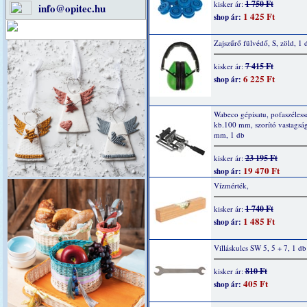
1 750 Ft
kisker ár:
info@opitec.hu
1 425 Ft
shop ár:
Zajszűrő fülvédő, S, zöld, 1 
7 415 Ft
kisker ár:
6 225 Ft
shop ár:
Wabeco gépisatu, pofaszéless
kb.100 mm, szorító vastagsá
mm, 1 db
23 195 Ft
kisker ár:
19 470 Ft
shop ár:
Vízmérték,
1 740 Ft
kisker ár:
1 485 Ft
shop ár:
Villáskulcs SW 5, 5 + 7, 1 db
810 Ft
kisker ár:
405 Ft
shop ár: