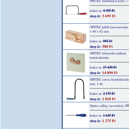
OPITEC lombfűrész keret, 1
4 395 Ft
kisker ár:
3 695 Ft
shop ár:
OPITEC jelölő karcszerszám,
x 40 x 42 mm
895 Ft
kisker ár:
580 Ft
shop ár:
OPITEC felszerelés műhely
barkácskészlet,
17 430 Ft
kisker ár:
14 890 Ft
shop ár:
OPITEC csöves lombfűrészke
mm, 1 db
2 175 Ft
kisker ár:
1 820 Ft
shop ár:
Opitec csillag csavarhúzó, PH
1 625 Ft
kisker ár:
1 275 Ft
shop ár: