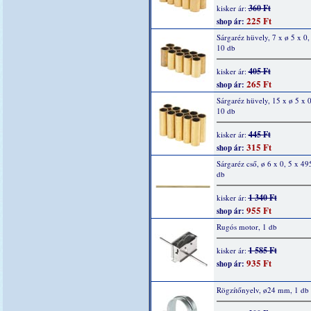
360 Ft
kisker ár:
225 Ft
shop ár:
Sárgaréz hüvely, 7 x ø 5 x 0
10 db
405 Ft
kisker ár:
265 Ft
shop ár:
Sárgaréz hüvely, 15 x ø 5 x 
10 db
445 Ft
kisker ár:
315 Ft
shop ár:
Sárgaréz cső, ø 6 x 0, 5 x 4
db
1 340 Ft
kisker ár:
955 Ft
shop ár:
Rugós motor, 1 db
1 585 Ft
kisker ár:
935 Ft
shop ár:
Rögzítőnyelv, ø24 mm, 1 db