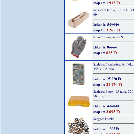
1 915 Ft
shop ár:
Szerszám tároló, 300 x 80 x
db
3 790 Ft
kisker ár:
3 265 Ft
shop ár:
Szerelő kesztyű, 7 / S
975 Ft
kisker ár:
625 Ft
shop ár:
Szelektáló szekrény, 60 fiók,
555 x 135 mm
25 220 Ft
kisker ár:
21 170 Ft
shop ár:
Szelektáló box, 15 fakk, 370
58 mm, 1 db
4 890 Ft
kisker ár:
3 695 Ft
shop ár:
Szegecs készlet
1 305 Ft
kisker ár: