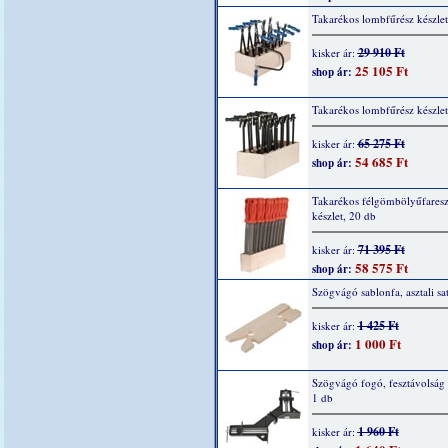
Takarékos lombfűrész készlet
29 910 Ft
kisker ár:
25 105 Ft
shop ár:
Takarékos lombfűrész készlet
65 275 Ft
kisker ár:
54 685 Ft
shop ár:
Takarékos félgömbölyűfaresz
készlet, 20 db
71 395 Ft
kisker ár:
58 575 Ft
shop ár:
Szögvágó sablonfa, asztali sa
1 425 Ft
kisker ár:
1 000 Ft
shop ár:
Szögvágó fogó, fesztávolsá
1 db
1 960 Ft
kisker ár: