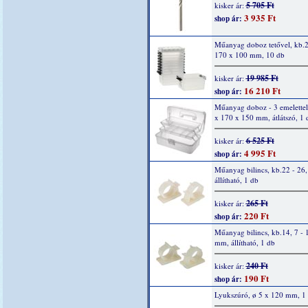
5 705 Ft
kisker ár:
3 935 Ft
shop ár:
Műanyag doboz tetővel, kb.
170 x 100 mm, 10 db
19 985 Ft
kisker ár:
16 210 Ft
shop ár:
Műanyag doboz - 3 emelettel
x 170 x 150 mm, átlátszó, 1 
6 525 Ft
kisker ár:
4 995 Ft
shop ár:
Műanyag bilincs, kb.22 - 26
állítható, 1 db
265 Ft
kisker ár:
220 Ft
shop ár:
Műanyag bilincs, kb.14, 7 - 
mm, állítható, 1 db
240 Ft
kisker ár:
190 Ft
shop ár:
Lyukszúró, ø 5 x 120 mm, 1