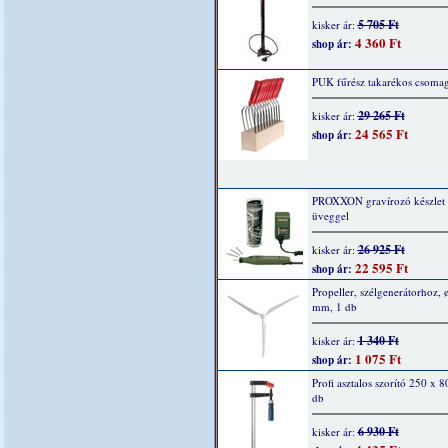
5 705 Ft
kisker ár:
4 360 Ft
shop ár:
PUK fűrész takarékos csomag
29 265 Ft
kisker ár:
24 565 Ft
shop ár:
PROXXON gravírozó készlet
üveggel
26 925 Ft
kisker ár:
22 595 Ft
shop ár:
Propeller, szélgenerátorhoz, 
mm, 1 db
1 340 Ft
kisker ár:
1 075 Ft
shop ár:
Profi asztalos szorító 250 x 8
db
6 930 Ft
kisker ár: