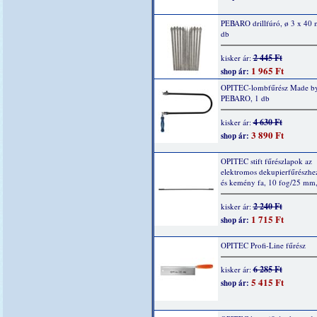
PEBARO drillfúró, ø 3 x 40
db
2 445 Ft
kisker ár:
1 965 Ft
shop ár:
OPITEC-lombfűrész Made b
PEBARO, 1 db
4 630 Ft
kisker ár:
3 890 Ft
shop ár:
OPITEC stift fűrészlapok az
elektromos dekupierfűrészhe
és kemény fa, 10 fog/25 mm,
2 240 Ft
kisker ár:
1 715 Ft
shop ár:
OPITEC Profi-Line fűrész
6 285 Ft
kisker ár:
5 415 Ft
shop ár: