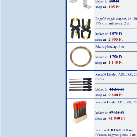
200 Ft
kisker ár:
105 Ft
shop ár:
Rögzítő rugós csipesz, kb. 20
175 mm, műanyag, 2 db
4 075 Ft
kisker ár:
2 905 Ft
shop ár:
Réz rugószalag, 4 m
1 750 Ft
kisker ár:
1 145 Ft
shop ár:
Reszelő készlet, ADLER®, 2
részes
14 275 Ft
kisker ár:
9 600 Ft
shop ár:
Reszelő készlet ADLER®, 20
57 115 Ft
kisker ár:
41 840 Ft
shop ár:
Reszelő ADLER®, 200 mm, 
fokozat, négyszögletes, 1 db