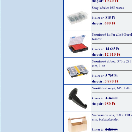
1 640 Ft
shop ár:
Szög készlet 165 részes
815 Ft
kisker ár:
680 Ft
shop ár:
Szortírozó koffer allit® Euro
K44/36
14 665 Ft
kisker ár:
12 310 Ft
shop ár:
Szortírozó doboz, 370 x 295
mm, 1 db
5 705 Ft
kisker ár:
3 890 Ft
shop ár:
Szorító kallantyú, M5, 1 db
1 340 Ft
kisker ár:
980 Ft
shop ár:
Szerszámos láda, 300 x 150 
mm, barkácskészlet
2 220 Ft
kisker ár: