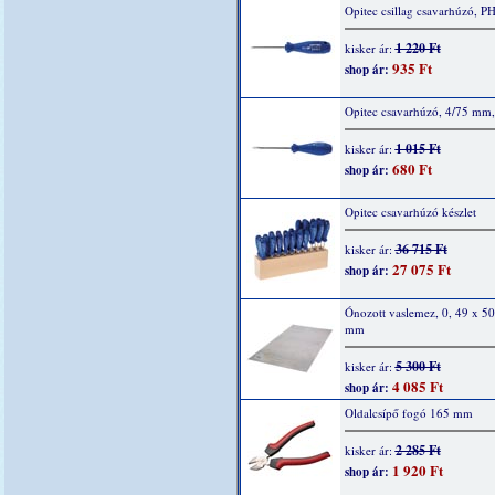
Opitec csillag csavarhúzó, PH
1 220 Ft
kisker ár:
935 Ft
shop ár:
Opitec csavarhúzó, 4/75 mm,
1 015 Ft
kisker ár:
680 Ft
shop ár:
Opitec csavarhúzó készlet
36 715 Ft
kisker ár:
27 075 Ft
shop ár:
Ónozott vaslemez, 0, 49 x 5
mm
5 300 Ft
kisker ár:
4 085 Ft
shop ár:
Oldalcsípő fogó 165 mm
2 285 Ft
kisker ár:
1 920 Ft
shop ár: