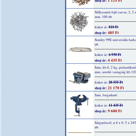
1 115 Ft
shop ár:
Süllyesztett fejű csavar, 2, 2 
mm, 100 db
810 Ft
kisker ár:
485 Ft
shop ár:
Stanley 99E univerzális barká
db
6 930 Ft
kisker ár:
4 435 Ft
shop ár:
Satu, kb.8, 2 kg, pofaszéless
mm, szorító vastagság kb.1
28 555 Ft
kisker ár:
21 170 Ft
shop ár:
Satu, forgatható
11 435 Ft
kisker ár:
9 600 Ft
shop ár:
Sárgarézcső, ø 6 x 0, 5 x 24
db