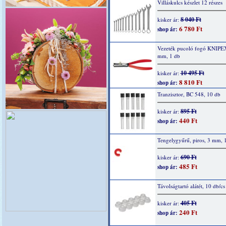
Villáskulcs készlet 12 részes
8 040 Ft
kisker ár:
6 780 Ft
shop ár:
Vezeték pucoló fogó KNIPE
mm, 1 db
10 495 Ft
kisker ár:
8 810 Ft
shop ár:
Tranzisztor, BC 548, 10 db
895 Ft
kisker ár:
440 Ft
shop ár:
Tengelygyűrű, piros, 3 mm, 
690 Ft
kisker ár:
485 Ft
shop ár:
Távolságtartó alátét, 10 db/cs
405 Ft
kisker ár:
240 Ft
shop ár: